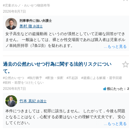
の可能性 この行為により、痴漢やその他の犯罪を犯したとして、逮
#児童ポルノ・わいせつ物頒布等
捕、呼び出しされる可能性はどれほどでしょうか？ 誤って当たってし
2026年8月7日
まっただけであり、さらにその場で女性等のアクションが無かったこ
とからすると、この後に呼び出される可能性は極めて低いと思いま
刑事事件に強い弁護士
す。 ③逮捕呼び出しまでの期間 大体どれほどの期間逮捕呼び出しの可
奥村 徹
弁護士
能性があると考えれば良いのでしょうか？ 逮捕や呼び出しの可能性は
女子高生などの盗撮動画 というのが漠然としていて正確な回答ができ
極めて低いと思います。 連絡が来ることはないでしょう。
ません。 一般論としては、裸とか性交場面であれば購入者は児童ポル
ノ単純所持罪（7条1項）を疑われます。
過去の公然わいせつ行為に関する法的リスクについ
て。
#公然わいせつ
#執行猶予
#釈放・保釈
#不起訴
#逮捕による解雇・退学回避
#前科・前歴をつけたくない
2026年8月7日
役にたった
2
竹本 真紀
弁護士
本件につきましては，犯罪に該当しません。 したがって，今後も問題
となることはなく，心配する必要はないとの理解で大丈夫です。 安心
してください。