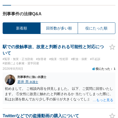
刑事事件の法律Q&A
新着順
回答数が多い順
役にたった順
駅での接触事故、故意と判断される可能性と対応につ
いて
#冤罪・無実・正当防衛
#加害者
#痴漢・性犯罪
#釈放・保釈
#不起訴
#逮捕による解雇・退学回避
2026年8月8日
役にたった
1
刑事事件に強い弁護士
若井 亮
弁護士
初めまして。 ご相談内容を拝見しました。 以下、ご質問に回答いたし
ます。 ①女性に故意に触れたと判断されるか 当たってしまった際に、
私はお酒を飲んでおり少し手の振りが大きくなってしまっていたこと
も事実です。それが仮に、私が気がついていない防犯カメラに写って
いた場合、故意だと判定されやすいのでしょうか？ お伺いする限り、
故意があると判断されることは無いかと思います。 ②逮捕、呼び出し
Twitterなどでの盗撮動画の購入について