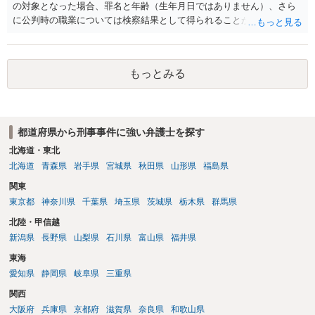
の対象となった場合、罪名と年齢（生年月日ではありません）、さら
に公判時の職業については検察結果として得られることが通常です。
もっとみる
都道府県から刑事事件に強い弁護士を探す
北海道・東北
北海道
青森県
岩手県
宮城県
秋田県
山形県
福島県
関東
東京都
神奈川県
千葉県
埼玉県
茨城県
栃木県
群馬県
北陸・甲信越
新潟県
長野県
山梨県
石川県
富山県
福井県
東海
愛知県
静岡県
岐阜県
三重県
関西
大阪府
兵庫県
京都府
滋賀県
奈良県
和歌山県