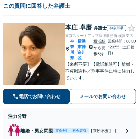
この質問に回答した弁護士
本庄 卓磨
弁護士
神奈川県
東京スタートアップ法律事務所 横浜支店
神
横浜
横浜駅
営業時間：00:00
奈
市神
~23:55（土日祝
から徒
|
川
奈川
日）
歩5分
県
区
【来所不要】【電話相談可】離婚・
不貞慰謝料／刑事事件に特に注力し
ています。
電話でお問い合わせ
メールでお問い合わせ
注力分野
離婚・男女問題
【来所不要】【電
事例6件
料金表有
話相談可】親権／