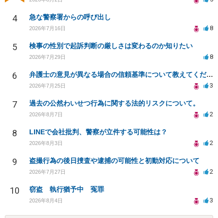
4
急な警察署からの呼び出し
8
2026年7月16日
5
検事の性別で起訴判断の厳しさは変わるのか知りたい
8
2026年7月29日
6
弁護士の意見が異なる場合の信頼基準について教えてください
3
2026年7月25日
7
過去の公然わいせつ行為に関する法的リスクについて。
2
2026年8月7日
8
LINEで会社批判、警察が立件する可能性は？
2
2026年8月3日
9
盗撮行為の後日捜査や逮捕の可能性と初動対応について
2
2026年7月27日
10
窃盗 執行猶予中 冤罪
3
2026年8月4日