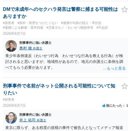
DMで未成年へのセクハラ発言は警察に捕まる可能性は
ありますか
#加害者
#前科・前歴をつけたくない
#逮捕や勾留の阻止・準抗告
#逮捕による解雇・退学回避
#児童ポルノ・わいせつ物頒布等
#不起訴
2026年8月7日
刑事事件に強い弁護士
奥村 徹
弁護士
青少年条例違反（わいせつ行為 わいせつな行為を教える行為）が検
討されると思いますが、地域性があるので、地元の弁護士に条例を調
べてもらう必要があります。
刑事事件で名前がネット公開される可能性について知
りたい
#加害者
2026年8月7日
役にたった
1
刑事事件に強い弁護士
井上 祐司
弁護士
東京に限らず、ある程度の規模の事件で被告人となってメディア報道