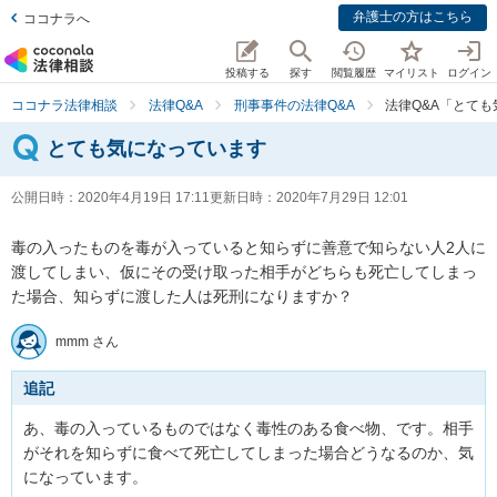
弁護士の方はこちら
ココナラへ
投稿する
探す
閲覧履歴
マイリスト
ログイン
ココナラ法律相談
法律Q&A
刑事事件の法律Q&A
法律Q&A「とて
とても気になっています
公開日時：
2020年4月19日 17:11
更新日時：
2020年7月29日 12:01
毒の入ったものを毒が入っていると知らずに善意で知らない人2人に
渡してしまい、仮にその受け取った相手がどちらも死亡してしまっ
た場合、知らずに渡した人は死刑になりますか？
mmm さん
追記
あ、毒の入っているものではなく毒性のある食べ物、です。相手
がそれを知らずに食べて死亡してしまった場合どうなるのか、気
になっています。