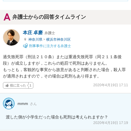
弁護士からの回答タイムライン
本庄 卓磨
弁護士
神奈川県
>
横浜市神奈川区
刑事事件に注力する弁護士
過失致死罪（刑法２１０条）または重過失致死罪（同２１１条後
段）が成立しますが，これらの処罰で死刑はありません。

もっとも，客観的な事実から故意があると判断された場合，殺人罪
が適用されますので，その場合は死刑もあり得ます。
2020年4月19日 17:11
役に立った
1
mmm
さん
渡した側が小学生だった場合も死刑は考えられますか？
2020年4月19日 17:19