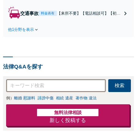
婚姻費用／不倫慰
謝料／別居などの
交通事故
【来所不要】【電話相談可】【初回
料金表有
争点を整理し、見
相談無料】治療中から、賠償額・過
通しと方針を提示
失割合・後遺障害の見通しを整理
します。
他1分野を表示
し、納得感ある解決を目指します。
法律Q&Aを探す
検索
例）
離婚 慰謝料
誹謗中傷
相続 遺産
著作物 違法
無料法律相談
新しく投稿する