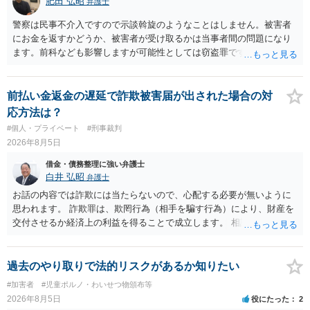
肥田 弘昭
弁護士
警察は民事不介入ですので示談斡旋のようなことはしません。被害者
にお金を返すかどうか、被害者が受け取るかは当事者間の問題になり
ます。前科なども影響しますが可能性としては窃盗罪ですので、逮捕
勾留や略式起訴などの可能性もあります。ご参考にしてください。
前払い金返金の遅延で詐欺被害届が出された場合の対
応方法は？
#個人・プライベート
#刑事裁判
2026年8月5日
借金・債務整理に強い弁護士
白井 弘昭
弁護士
お話の内容では詐欺には当たらないので、心配する必要が無いように
思われます。 詐欺罪は、欺罔行為（相手を騙す行為）により、財産を
交付させるか経済上の利益を得ることで成立します。 相談者さんは、
お金が返金できないというだけで、何ら相手を騙していません。 です
ので、詐欺罪の実行行為性が無く罪に問うことはできません。 おそら
く、相手が真実を話せば警察も取り合わないと思いますが、虚偽の内
過去のやり取りで法的リスクがあるか知りたい
容を述べた場合は、捜査はあるかもしれません。 ただし、捜査におい
#加害者
#児童ポルノ・わいせつ物頒布等
て、真実を説明すれば、「ちゃんと返しなさいよ」程度の注意で済む
2026年8月5日
役にたった
2
ことだと思われます。 また、返せるお金が無いのであれば、返せない