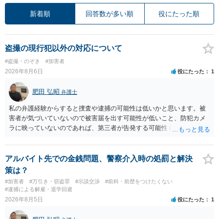
新着順
回答数が多い順
役にたった順
盗撮の現行犯以外の対応について
#盗撮・のぞき
#加害者
2026年8月6日
役にたった
1
肥田 弘昭
弁護士
私の弁護経験からすると捜査や逮捕の可能性は低いかと思います。被
害者が気づいていないので被害届を出す可能性が低いこと、防犯カメ
ラに映っていないのであれば、第三者が告発する可能性も低いこと、
証拠は削除されていることからです。但し、「電車内で携帯で対面に
座る女性を盗撮(全体像写真1枚と5秒程度の動画)してしまいました。下
着や胸など強調したものではありません。」とありますが、少なくと
アルバイト先での金銭問題、警察介入時の処罰と解決
も捜査段階では性的姿態等撮影罪の被疑事実で逮捕勾留されるケース
策は？
が私の弁護経験では多くなった印象です（最終的には不起訴ないし各
#加害者
#万引き・窃盗罪
#示談交渉
#前科・前歴をつけたくない
都道府県の迷惑防止条例違反になることもあります）。2度としないこ
#逮捕による解雇・退学回避
とをお勧めいたします。ご参考にしてください。
2026年8月5日
役にたった
1