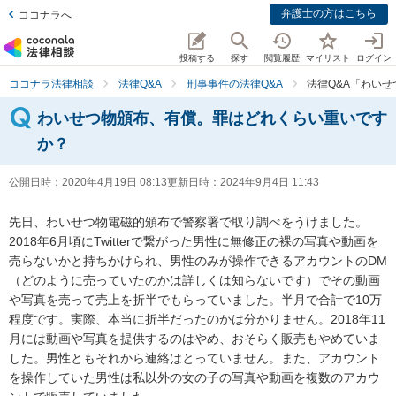
弁護士の方はこちら
ココナラへ
投稿する
探す
閲覧履歴
マイリスト
ログイン
ココナラ法律相談
法律Q&A
刑事事件の法律Q&A
法律Q&A「わい
わいせつ物頒布、有償。罪はどれくらい重いです
か？
公開日時：
2020年4月19日 08:13
更新日時：
2024年9月4日 11:43
先日、わいせつ物電磁的頒布で警察署で取り調べをうけました。

2018年6月頃にTwitterで繋がった男性に無修正の裸の写真や動画を
売らないかと持ちかけられ、男性のみが操作できるアカウントのDM
（どのように売っていたのかは詳しくは知らないです）でその動画
や写真を売って売上を折半でもらっていました。半月で合計で10万
程度です。実際、本当に折半だったのかは分かりません。2018年11
月には動画や写真を提供するのはやめ、おそらく販売もやめていま
した。男性ともそれから連絡はとっていません。また、アカウント
を操作していた男性は私以外の女の子の写真や動画を複数のアカウ