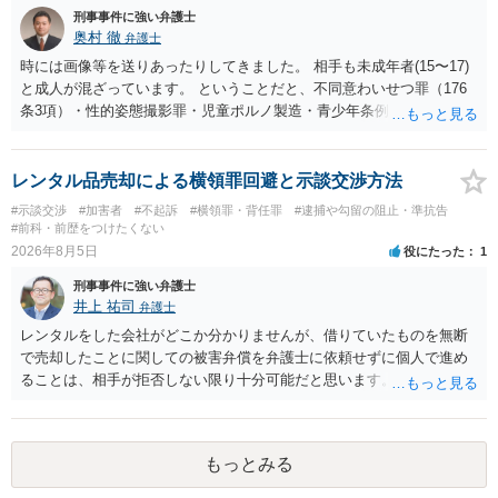
のは致し方ありません。真摯に分割して支払うことを相手に告げてい
刑事事件に強い弁護士
くのみでしょう。 以上、ご参考まで。
奥村 徹
弁護士
時には画像等を送りあったりしてきました。 相手も未成年者(15〜17)
と成人が混ざっています。 ということだと、不同意わいせつ罪（176
条3項）・性的姿態撮影罪・児童ポルノ製造・青少年条例違反（わいせ
つ行為 児童ポルノ要求）などが検討されます。 重い罪もあるの
で、警察にバレれば、それなりの捜査を受けるでしょう。
レンタル品売却による横領罪回避と示談交渉方法
#示談交渉
#加害者
#不起訴
#横領罪・背任罪
#逮捕や勾留の阻止・準抗告
#前科・前歴をつけたくない
2026年8月5日
役にたった
1
刑事事件に強い弁護士
井上 祐司
弁護士
レンタルをした会社がどこか分かりませんが、借りていたものを無断
で売却したことに関しての被害弁償を弁護士に依頼せずに個人で進め
ることは、相手が拒否しない限り十分可能だと思います。 見積を出し
てもらって、それが妥当か（正規品の市場価格と大きく齟齬がない
か）、弁護士に法律相談において助言をもらえば足りるでしょう。
もっとみる