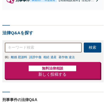
刑事事件
【簡易相談無料】性犯罪
事例5件
料金表有
（不同意性交・不同意わい
せつ）・福祉犯（児童ポル
ノ・児童買春・児童福祉
法・青少年条例）・ネット
犯罪（名誉毀損・わいせつ
物・不正アクセス・リベン
法律Q&Aを探す
ジポルノ罪等）に非常に詳
しい弁護士です
検索
例）
離婚 慰謝料
誹謗中傷
相続 遺産
著作物 違法
無料法律相談
新しく投稿する
刑事事件の法律Q&A