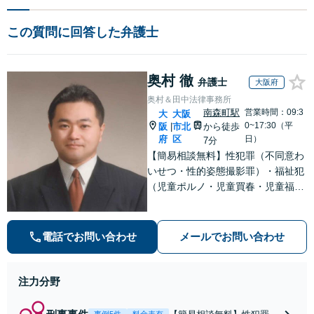
この質問に回答した弁護士
奥村 徹
弁護士
大阪府
奥村＆田中法律事務所
南森町駅
営業時間：09:3
大
大阪
0~17:30（平
阪
市北
から徒歩
|
府
区
日）
7分
【簡易相談無料】性犯罪（不同意わ
いせつ・性的姿態撮影罪）・福祉犯
（児童ポルノ・児童買春・児童福祉
法・青少年条例）・ネット犯罪（名
誉毀損・わいせつ物・不正アクセス
等）に非常に詳しい弁護士です
電話でお問い合わせ
メールでお問い合わせ
注力分野