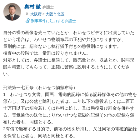
奥村 徹
弁護士
大阪府
>
大阪市北区
刑事事件に注力する弁護士
自分の裸の画像を売っていたとか、わいせつビデオに出演していた
という場合は、わいせつ物頒布罪の正犯や共犯になりますが、

量刑的には、罰金ないし執行猶予付きの懲役刑になります。

捜査中の段階では、量刑は絞りきれません。

対応としては、弁護士に相談して、販売量とか、収益とか、関与形
態を精査してもらって、正確に警察に説明するようにしてくださ
い。

刑法第一七五条（わいせつ物頒布等）

1　わいせつな文書、図画、電磁的記録に係る記録媒体その他の物を
頒布し、又は公然と陳列した者は、二年以下の懲役若しくは二百五
十万円以下の罰金若しくは科料に処し、又は懲役及び罰金を併科す
る。電気通信の送信によりわいせつな電磁的記録その他の記録を頒
布した者も、同様とする。

2有償で頒布する目的で、前項の物を所持し、又は同項の電磁的記録
を保管した者も、同項と同様とする。