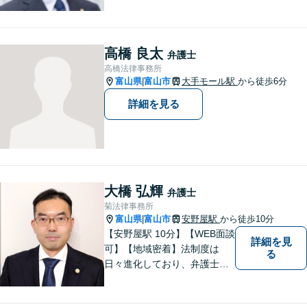
婚・相続・刑事・労働・企業
法務など、幅広い分野に対応
しています。あなたのお悩み
を解決するため、迅速かつ丁
高橋 良太
弁護士
寧にサポートいたします。
高橋法律事務所
【夜間対応可能】
富山県
富山市
大手モール駅
から徒歩6分
|
詳細を見る
大橋 弘輝
弁護士
菊法律事務所
富山県
富山市
安野屋駅
から徒歩10分
|
【安野屋駅 10分】【WEB面談
詳細を見
可】【地域密着】法制度は
る
日々進化しており、弁護士に
も柔軟かつ迅速な対応が求め
られる時代です。 電子化やAI