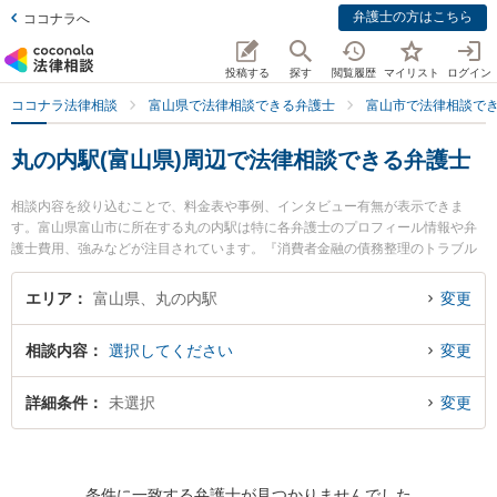
弁護士の方はこちら
ココナラへ
投稿する
探す
閲覧履歴
マイリスト
ログイン
ココナラ法律相談
富山県で法律相談できる弁護士
富山市で法律相談で
丸の内駅(富山県)周辺で法律相談できる弁護士
相談内容を絞り込むことで、料金表や事例、インタビュー有無が表示できま
す。富山県富山市に所在する丸の内駅は特に各弁護士のプロフィール情報や弁
護士費用、強みなどが注目されています。『消費者金融の債務整理のトラブル
を勤務先から通いやすい丸の内駅周辺に事務所を構える弁護士に面談予約した
い』『消費者金融の債務整理のトラブル解決の実績豊富な丸の内駅近くの弁護
エリア
富山県、丸の内駅
変更
士を検索したい』『初回無料で消費者金融の債務整理を法律相談できる丸の内
駅付近の弁護士に面談予約したい』などでお困りの相談者さんにおすすめで
相談内容
選択してください
変更
す。
詳細条件
未選択
変更
条件に一致する弁護士が見つかりませんでした