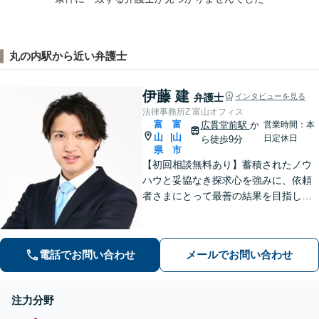
丸の内駅から近い弁護士
伊藤 建
弁護士
インタビューを見る
法律事務所Z 富山オフィス
富
富
広貫堂前駅
か
営業時間：本
山
山
|
日定休日
ら徒歩9分
県
市
【初回相談無料あり】蓄積されたノウ
ハウと妥協なき探求心を強みに、依頼
者さまにとって最善の結果を目指しま
す。
電話でお問い合わせ
メールでお問い合わせ
注力分野