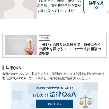
詳細を見
通事故・債務整理事件を数多
る
く取り扱っておりますが、そ
の他も様々な事件に対応して
おります。「相談してよかっ
た」「少しほっとしました」
というお声をいただけるよう
に、誠実・丁寧を心がけ事件
その他
に取り組んでいきたいと考え
「分野」の絞り込み検索で、自分に合う
ています。
弁護士を探そう！│ココナラ法律相談の
説明書
法律Q&A
分野がわからない方、相談というより質問がしたい方は弁護士に問い合わせる
前に法律Q&Aでキーワード検索し、分野や解決方法を調べましょう