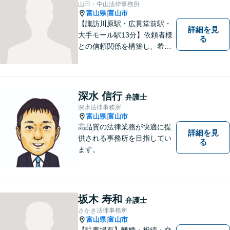
山田・中山法律事務所
富山県
富山市
|
【諏訪川原駅・広貫堂前駅・
詳細を見
大手モール駅13分】依頼者様
る
との信頼関係を構築し、希望
を尊重した解決になるよう尽
力してまいります。ちょっと
したことでも、ぜひお気軽に
ご相談ください。平日夜間相
深水 信行
弁護士
談OK！【複数弁護士在籍】
深水法律事務所
富山県
富山市
|
高品質の法律業務が快適に提
詳細を見
供される事務所を目指してい
る
ます。
坂木 寿和
弁護士
さかき法律事務所
富山県
富山市
|
【駐車場有】離婚・相続・交