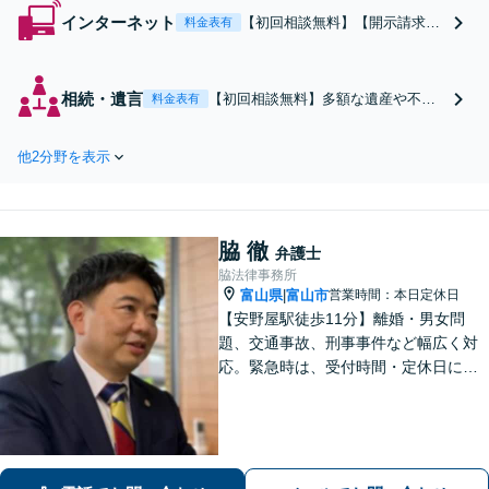
インターネット
【初回相談無料】【開示請求・
料金表有
意見照会書の対応多数】著作権
侵害、誹謗中傷等をしたとし
て、企業やプロバイダ等から書
相続・遺言
【初回相談無料】多額な遺産や不公
料金表有
類に届いた方に注力していま
平な相続などに、経験豊富な弁護士
す！【トレント利用も対応】
がチームで事件を担当。税理士や司
他2分野を表示
法書士など、他士業と連携し、円滑
な解決を図ります【オンライン面談
可】
脇 徹
弁護士
脇法律事務所
富山県
富山市
営業時間：本日定休日
|
【安野屋駅徒歩11分】離婚・男女問
題、交通事故、刑事事件など幅広く対
応。緊急時は、受付時間・定休日に関
係なくお電話ください。お気軽にご相
談ください。【夜間・土日対応可】
【電話相談可】【完全個室】【子連れ
相談可】