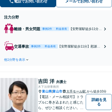
電話でお問い合わせ
メールでお問い合わせ
注力分野
離婚・男女問題
【安野屋駅徒歩11分】
事例2件
料金表有
慰謝料、財産分与、D
V、親権、養育費など
対応可能。「私の弁護
交通事故
【安野屋駅徒歩11分】慰謝料
事例2件
料金表有
士」「私の法律事務
の増額、後遺障害申請、過失
所」と思っていただけ
割合の見直しなど対応可能。
る弁護士事務所を目指
他1分野を表示
事故直後など、緊急時は、受
しています。お気軽に
付時間・定休日に関係なくお
ご相談ください。【夜
電話下さい。お気軽にご相談
間・土日対応可】【電
ください。【夜間・土日対応
話相談可】【完全個
吉田 洋
可】【電話相談可】【完全個
弁護士
室】【子連れ相談可】
室】
木下法律事務所
富山県
富山市
大手モール駅
から徒歩10分
|
【電話・メール相談可】トラ
詳細を見
ブルに巻き込まれたと感じた
る
ら、ぜひご相談ください。離