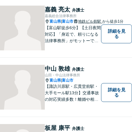
の活用が進む中でも、依頼者
の声にしっかり耳を傾ける姿
嘉義 亮太
弁護士
勢は変わりません。
嘉義総合法律事務所
富山県
富山市
地鉄ビル前駅
から徒歩1分
|
【富山駅徒歩6分】【土日夜間
詳細を見
対応】「身近で、頼りになる
る
法律事務所」がモットーで
す。交通事故・刑事事件・離
婚問題を中心に、幅広いお困
りごとに対応していおりま
す。お悩みになる前に、ご相
中山 敦雄
弁護士
談ください。【24Hメール受
山田・中山法律事務所
付】
富山県
富山市
|
【諏訪川原駅・広貫堂前駅・
詳細を見
大手モール駅13分】交通事故
る
の対応実績多数！離婚や相続
のご相談もしやすいアットホ
ームな雰囲気。一人で悩みを
抱える前に、私と一緒に最善
策がないか考えてみません
板屋 康平
弁護士
か？【複数弁護士在籍】