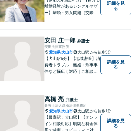
詳細を見
離婚経験があるシングルマザ
る
ー】離婚・男女問題（交際ト
ラブル）はお任せください。
自身の経験をもとに、離婚後
の生活まで見据えた解決策を
ご提案いたします。【夫婦カ
安田 庄一郎
弁護士
ウンセラーの資格あり】
安田法律事務所
愛知県
犬山市
犬山駅
から徒歩5分
|
【犬山駅5分】【地域密着】消
詳細を見
費者トラブル・離婚・刑事事
る
件など幅広く対応｜ご相談者
のお話を丁寧に伺い、一人ひ
とりに合った最適な解決方法
をご提案します【事前予約で
休日・時間外対応可】
高橋 亮
弁護士
弁護士法人髙橋法律事務所
愛知県
犬山市
犬山駅
から徒歩1分
|
【最寄駅：犬山駅】【オンラ
詳細を見
イン相談対応】明朗な料金体
る
系で確実・スピーディに対応