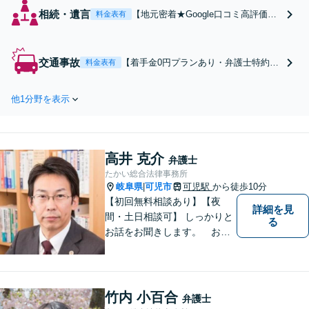
相続・遺言
【地元密着★Google口コミ高評価】
料金表有
相続の迷いを安心へ「他の相続人と
連絡がつかない」「言い分に納得で
きない」とお悩みの方はご相談くだ
交通事故
【着手金0円プランあり・弁護士特約対
料金表有
さい。弁護士歴10年以上の実績で、
応】【地元密着★Google口コミ高評
複雑な遺産分割から事業承継まで幅
価】交通事故の解決実績500件以上。保
広く対応【休日・夜間相談可｜駐車
他1分野を表示
険会社顧問の経験を活かし、適正な賠
場あり】
償額を追求します。通院中の方もまず
はご相談ください【休日・夜間相談
可】【駐車場あり】
高井 克介
弁護士
たかい総合法律事務所
岐阜県
可児市
可児駅
から徒歩10分
|
【初回無料相談あり】【夜
詳細を見
間・土日相談可】 しっかりと
る
お話をお聞きします。 お気
軽にお立ち寄り下さい。
竹内 小百合
弁護士