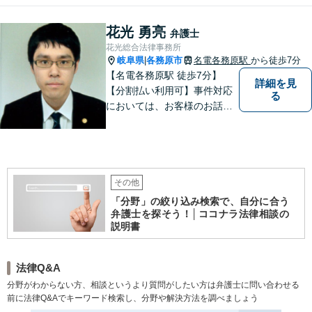
花光 勇亮
弁護士
花光総合法律事務所
岐阜県
各務原市
名電各務原駅
から徒歩7分
|
【名電各務原駅 徒歩7分】
詳細を見
【分割払い利用可】事件対応
る
においては、お客様のお話を
丁寧に聞くこと・お客様が疑
問を抱えたままにならないよ
う分かりやすく丁寧に説明す
ることを心がけています。
その他
「分野」の絞り込み検索で、自分に合う
弁護士を探そう！│ココナラ法律相談の
説明書
法律Q&A
分野がわからない方、相談というより質問がしたい方は弁護士に問い合わせる
前に法律Q&Aでキーワード検索し、分野や解決方法を調べましょう