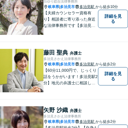
白ゆり総合法律事務所
岐阜県
多治見市
多治見駅
から徒歩10分
|
【夫婦カウンセラー資格有
詳細を見
り】相談者に寄り添った身近
る
な法律事務所です【多治見駅
北口より徒歩11分】専用駐車
場も完備。多治見市・土岐
市・瑞浪市・恵那市・中津川
市など東濃地方を中心エリア
藤田 聖典
弁護士
として活動している法律事務
多治見さかえ法律事務所
所です。
岐阜県
多治見市
多治見駅
から徒歩2分
|
【60分11,000円で、じっくり
詳細を見
話をうかがいます！多治見駅2
る
分】地元の弁護士に相談した
い方、離婚・男女問題・交際
トラブル・相続といった個人
のお悩みから、企業のお悩み
まで。相談料は、平日営業時
矢野 沙織
弁護士
間内は60分11,000円。じっく
多治見さかえ法律事務所
り話をうかがいます。
岐阜県
多治見市
多治見駅
から徒歩2分
|
【多治見駅徒歩2分】【自身も