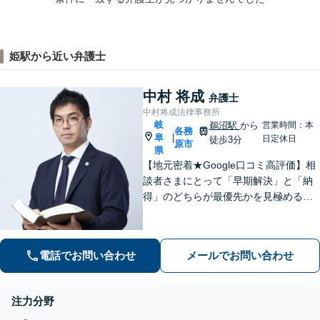
姫駅から近い弁護士
中村 将成
弁護士
中村将成法律事務所
岐
鵜沼駅
から
営業時間：本
各務
阜
|
日定休日
徒歩3分
原市
県
【地元密着★Google口コミ高評価】相
談者さまにとって「早期解決」と「納
得」のどちらが最優先かを見極めるこ
とを大切にしております。1日も早いご
相談がより良い解決へと繋がります。
まずはお気軽にご相談ください【休
電話でお問い合わせ
メールでお問い合わせ
日・夜間相談可】【駐車場あり】
注力分野