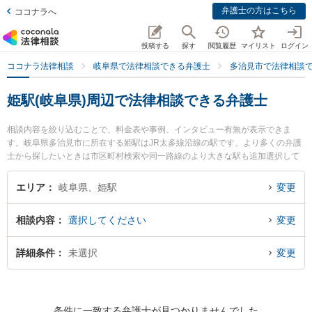
弁護士の方はこちら
ココナラへ
投稿する
探す
閲覧履歴
マイリスト
ログイン
ココナラ法律相談
岐阜県で法律相談できる弁護士
多治見市で法律相談
姫駅(岐阜県)周辺で法律相談できる弁護士
相談内容を絞り込むことで、料金表や事例、インタビュー有無が表示できま
す。岐阜県多治見市に所在する姫駅はJR太多線沿線の駅です。より多くの弁護
士から探したいときは市区町村検索や同一路線のより大きな駅も追加選択して
探すと良いでしょう。特に各弁護士のプロフィール情報や弁護士費用、強みな
どが注目されています。『財産分与のトラブルを勤務先から通いやすい姫駅周
エリア
岐阜県、姫駅
変更
辺に事務所を構える弁護士に面談予約したい』『財産分与のトラブル解決の実
績豊富な姫駅近くの弁護士を検索したい』『初回無料で財産分与を法律相談で
相談内容
選択してください
変更
きる姫駅付近の弁護士に面談予約したい』などでお困りの相談者さんにおすす
めです。
詳細条件
未選択
変更
条件に一致する弁護士が見つかりませんでした