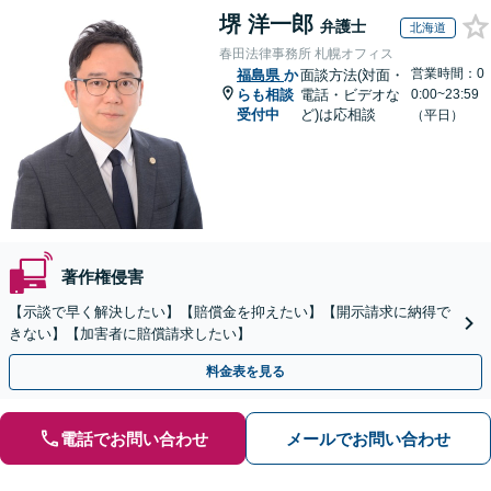
堺 洋一郎
弁護士
北海道
春田法律事務所 札幌オフィス
営業時間：0
福島県
か
面談方法(対面・
らも相談
電話・ビデオな
0:00~23:59
受付中
ど)は応相談
（平日）
著作権侵害
【示談で早く解決したい】【賠償金を抑えたい】【開示請求に納得で
きない】【加害者に賠償請求したい】
料金表を見る
電話でお問い合わせ
メールでお問い合わせ