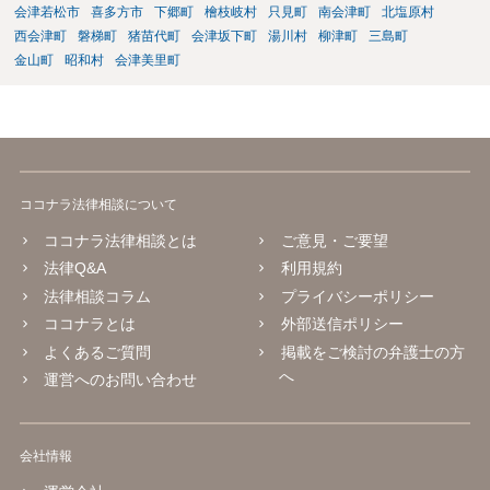
会津若松市
喜多方市
下郷町
檜枝岐村
只見町
南会津町
北塩原村
西会津町
磐梯町
猪苗代町
会津坂下町
湯川村
柳津町
三島町
金山町
昭和村
会津美里町
ココナラ法律相談について
ココナラ法律相談とは
ご意見・ご要望
法律Q&A
利用規約
法律相談コラム
プライバシーポリシー
ココナラとは
外部送信ポリシー
よくあるご質問
掲載をご検討の弁護士の方
へ
運営へのお問い合わせ
会社情報