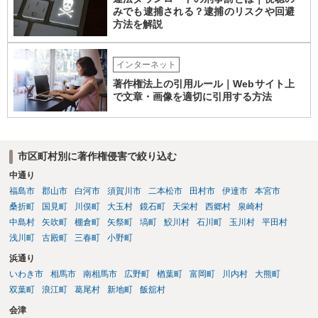
作権が成立するか否かとは別に、実演家としての著作隣接権が生じま
みでも逮捕される？逮捕のリスクや回避
す。ただし、この権利は、Sunoが生成したメロディーや伴奏自体につ
方法を解説
いて著作権を取得することを意味するものではありません。 JASRAC
への登録は必須ではありません。登録を希望する場合は、自分が作
インターネット
詞、作曲、編曲等にどの程度創作的に関与したかを説明できることが
重要です。 4．音楽配信やライブについて SpotifyやApple Musicでの
著作権法上の引用ルール｜Webサイト上
配信、販売、ライブでの歌唱も、Sunoの規約上の商用利用条件を満た
で文章・画像を適切に引用する方法
せば、原則として可能です。ただし、配信サービスごとのAI生成音楽
に関する規約も確認する必要があります。 5．注意点について 生成
日、有料プランの契約状況、プロンプト、修正・編集の履歴を保存し
ておくことをお勧めします。また、既存の楽曲と偶然類似する可能性
市区町村別に著作権侵害で絞り込む
や、第三者が同じような楽曲を生成する可能性にも注意が必要です。
中通り
最終的には、個別の楽曲の制作過程と、利用時点のSuno及び配信サー
福島市
郡山市
白河市
須賀川市
二本松市
田村市
伊達市
本宮市
ビスの規約を確認して判断することになります。
桑折町
国見町
川俣町
大玉村
鏡石町
天栄村
西郷村
泉崎村
中島村
矢吹町
棚倉町
矢祭町
塙町
鮫川村
石川町
玉川村
平田村
浅川町
古殿町
三春町
小野町
浜通り
いわき市
相馬市
南相馬市
広野町
楢葉町
富岡町
川内村
大熊町
双葉町
浪江町
葛尾村
新地町
飯舘村
会津