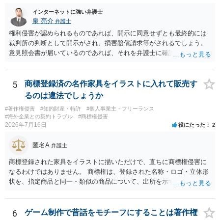
でしょう。 文章についても、単に所々表現を変えただけで適法になる
す。営業目的であり、本人も掲載を拒否していることは、違法性を認
とは限りません。医学上の事実を理解したうえで、ご自身の表現と構
インターネットに強い弁護士
める方向の事情となりますが、自動的に肖像権侵害となるわけではあ
成でまとめる必要があります。 安全にSNSで公開するには、教科書の
泉 亮介
弁護士
りません。 まず、見積書、メール、チャット、デザイナーの利用規約
図をトレース・模写した部分は掲載せず、人体の構造という事実を基
を確認したうえで、「提供素材及びこれを含む画面の複製・SNS掲載
権利侵害が認められるものであれば、開示に同意せずとも最終的には
に、自分で構図や表現を工夫して作図する方法が考えられます。ま
を許諾しない」と書面で明確に通知することをお勧めします。すでに
裁判所の判断として開示がされ、損害賠償請求等がされるでしょう。
た、改変・SNS掲載が認められたオープンライセンス素材を、利用条
掲載された場合は、URL、掲載日時、画面を保存してから削除を求め
意見照会書が届いているのであれば、それを弁護士に確認してもらっ
件に従って使う方法もあります。トレースした図を残したい場合は、
てください。
た上で、アドバイスをうけ、必要であれば弁護士に依頼をされると良
自分だけの学習用にとどめるのが安全です。
いかと思われます。
5
商標登録済の名作家具をイラストに入れて販売す
るのは違法でしょうか
#著作権侵害
#知的財産・特許
#個人事業主・フリーランス
#海外企業との契約トラブル
#商標権侵害
2026年7月16日
役にたった
2
匿名A
弁護士
商標登録された家具をイラストに描いただけで、直ちに商標権侵害に
なるわけではありません。 商標権は、登録された名称・ロゴ・立体形
状を、指定商品と同一・類似の商品について、出所を示す表示として
使用した場合に問題となります。したがって、家具を作品の題材とし
て描くにとどまる場合は、通常、商標権侵害にはなりにくいと考えら
れます。 ただし、家具名や特徴的な形状を商品名・広告に大きく表示
6
ゲーム制作で昔話をモチーフにすることは著作権