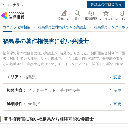
弁護士の方はこちら
ココナラへ
投稿する
探す
閲覧履歴
マイリスト
ログイン
ココナラ法律相談
福島県で法律相談できる弁護士
福島県でインターネ
福島県の著作権侵害に強い弁護士
福島県で著作権侵害に強い弁護士が6名見つかりました。初回面談無料や休日面
談に対応している弁護士なども掲載中。さらに郡山市や福島市、会津若松市な
どの地域条件で弁護士を絞り込めます。インターネットに関係する誹謗中傷や
名誉毀損、個人特定等の細かな分野での絞り込み検索もでき便利です。特に弁
護士法人葵綜合法律事務所 郡山事務所の江崎 健太弁護士や弁護士法人リーガル
エリア
福島県
変更
プロフェッション 福島支店の吉野 秀信弁護士、えんだ法律事務所の遠田 智也
弁護士のプロフィール情報や弁護士費用、強みなどが注目されています。『福
相談内容
インターネット、著作権侵害
変更
島県で土日や夜間に発生した著作権侵害のトラブルを今すぐに弁護士に相談し
たい』『著作権侵害のトラブル解決の実績豊富な近くの弁護士を検索したい』
『初回相談無料で著作権侵害を法律相談できる福島県内の弁護士に相談予約し
詳細条件
未選択
変更
たい』などでお困りの相談者さんにおすすめです。
著作権侵害に強い福島県から相談可能な弁護士