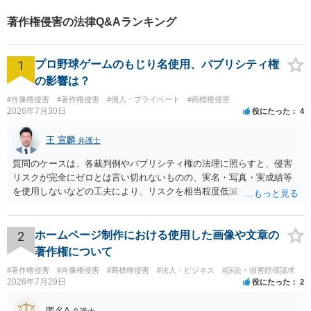
著作権侵害の法律Q&Aランキング
1
プロ野球ゲームのもじり名使用、パブリシティ権
の影響は？
#肖像権侵害
#著作権侵害
#個人・プライベート
#商標権侵害
2026年7月30日
役にたった
4
王 宣麟
弁護士
質問のケースは、各裁判例やパブリシティ権の法理に照らすと、侵害
リスクが完全にゼロとは言い切れないものの、実名・写真・実成績等
を使用しないなどの工夫により、リスクを相当程度低減できる設計に
なっているかと思います。 ただし、「野球ファンであれば元の選手を
推測できる」という点は、裁判で争われた場合に「専ら顧客吸引力の
利用を目的とする」と判断される余地を残すため、一定の注意が必要
2
ホームページ制作における使用した画像や文章の
です。 また、広告収益の有無は、侵害判断に一定の影響を与える可能
著作権について
性がありますが、決定的要因ではありません。 パブリシティ権侵害の
#著作権侵害
#肖像権侵害
#商標権侵害
#法人・ビジネス
#訴訟・損害賠償請求
成否は、主に「専ら顧客吸引力の利用を目的とするか」という点で判
2026年7月29日
役にたった
2
断されます。広告収益があることは「商業的目的」を強く示す要素で
すが、それだけで直ちに侵害となるわけではありません。完全無償・
匿名A