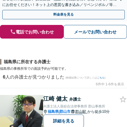
にお任せください！ネット上の悪質な書き込み／リベンジポルノ等、
代表弁護士が最後まで対応【関東エリア以外の相談も可】
料金表を見る
電話でお問い合わせ
メールでお問い合わせ
福島県に所在する弁護士
福島県の事務所等での面談予約が可能です。
6
人の弁護士が見つかりました
(検索結果について詳しくは
こちら
)
6件中 1-6件を表示
江崎 健太
弁護士
弁護士法人葵綜合法律事務所 郡山事務所
福島県
郡山市
郡山駅
から徒歩10分
|
詳細を見る