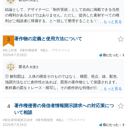
弁護士
非営利であれば「表現の自由」「創作物」としての側面が強く評価さ
れる可能性があります。一方、広告収益がある場合は「商業利用」と
結論として、デザイナーに「制作実績」として自由に掲載できる当然
しての色彩が強まり、リスクが高まる可能性があります。 公開前に変
の権利があるわけではありません。ただし、提供した素材すべての権
更・確認しておく事項については、公開の場でアドバイスするにも限
利がご相談者に帰属する、と一括して整理することもできません。 ご
界があるかと思うので、資料等を持参の上、弁護士に相談されること
自身が撮影・執筆した写真や文章は、創作性があれば原則としてご自
も一つかと存じます。
身が著作権者です。 他方、ブランド名、文字主体のロゴ、商品情報、
短いキャッチコピー、販売コンセプトなどは、通常、著作物には当た
3
著作物の定義と使用方法について
りません。ただし、ロゴに独自の図形やイラスト等が含まれる場合に
は、その表現部分が著作物となる可能性があります。 また、人物写真
#炎上対策
#著作権侵害
#個人・プライベート
の著作権は撮影者に、肖像に関する権利は被写体本人に帰属します
2026年7月28日
役にたった
1
（著作権法2条・17条）。 ウェブサイト全体に当然に著作権が生じる
わけではありません。デザイナーが独自に制作したイラストやバナー
匿名A
弁護士
等は別として、一般的なレイアウトや配色、依頼者から提供された素
① 解剖図は、人体の構造そのものではなく、構図、視点、線、配色、
材を希望に沿って配置した部分には、通常、著作物性は認められにく
強調方法などに創作性があれば、図形の著作物として保護されます。
いと考えられます。仮に具体的な画面構成の一部に創作性が認められ
教科書の図をトレース・模写し、その創作的な特徴が残っていれば、
ても、その権利は当該部分に限られ、ご相談者の写真や文章等を制作
完全一致でなくても複製・翻案に当たる可能性があります。非営利で
実績として掲載する権限まで当然に生じるものではありません。 もっ
も、SNSへの公開は私的使用には当たりません。 ② 出典を記載するだ
とも、契約書がなくても、見積書、メール、利用規約等に実績掲載へ
けでは、適法な引用にはなりません。自分の説明や批評が主で、図が
4
著作権侵害の発信者情報開示請求への対応策につ
の同意があれば別です。また、単に制作を担当した事実を記載した
その説明に必要な従たる資料であること、引用部分が明確に区別さ
り、公開中のサイトへリンクしたりする行為まで当然に禁止できると
いて相談
れ、必要な範囲に限られていることなどが必要です。勉強ノートの教
は限りません。 人物写真については、通常のSNSへの無断掲載と同
#発信者情報開示請求
#著作権侵害
#個人・プライベート
材として図そのものを中心的に掲載する場合、引用と認められにくい
様、掲載目的、態様、必要性、本人の特定可能性等から判断されま
2026年7月16日
役にたった
3