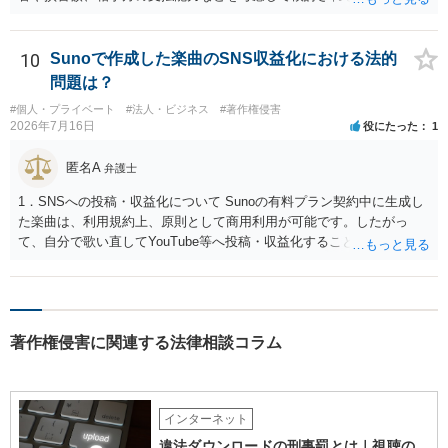
ょう ４損害賠償請求が考えられます。調査費用や弁護士費用も含め請
求する場合もありますが、認められるのはごく一部です。 ５事案の詳
細な検討が必要です。遅延損害金の発生なども確認するとよいでしょ
10
Sunoで作成した楽曲のSNS収益化における法的
う。 ６弁護士に窓口を一本化して、直接連絡を避けることも方法の一
問題は？
つです。
#個人・プライベート
#法人・ビジネス
#著作権侵害
2026年7月16日
役にたった
1
匿名A
弁護士
1．SNSへの投稿・収益化について Sunoの有料プラン契約中に生成し
た楽曲は、利用規約上、原則として商用利用が可能です。したがっ
て、自分で歌い直してYouTube等へ投稿・収益化することも、通常は
可能と考えられます。ただし、生成時点のプランと最新の利用規約は
確認してください。 2．メロディーや伴奏の使用について AIボーカル
を自分の歌声に差し替えても、メロディーや伴奏を使用する以上、Su
noの規約が適用されます。有料プランで適法に生成したものであれ
著作権侵害に関連する法律相談コラム
ば、原則として使用可能です。 3．著作権とJASRAC登録について Su
noが商用利用を認めていても、日本法上、その楽曲に著作権が発生す
るとは限りません。AIが自動生成したメロディーや伴奏について、人
の創作的な関与が乏しい場合、著作権が認められない可能性がありま
インターネット
す。自分で歌い直しただけで、作曲部分の著作権が発生するわけでも
ありません。 なお、自分で歌い直した歌唱については、楽曲自体に著
違法ダウンロードの刑事罰とは｜視聴の