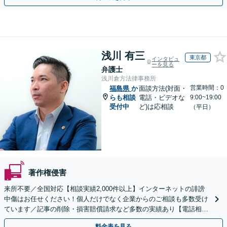
浅川 有三
東京都
インタビュ
ーを見る
弁護士
浅川倉方法律事務所
営業時間：0
福島県
か
面談方法(対面・
らも相談
電話・ビデオな
9:00~19:00
受付中
ど)は応相談
（平日）
著作権侵害
来所不要／全国対応【相談実績2,000件以上】インターネットの誹謗
中傷はお任せください！個人だけでなく企業からのご相談も多数受け
ています／記事の削除・損害賠償請求など多数の実績あり【電話相談
可】【初回相談無料】【夜間休日面談可】
料金表を見る