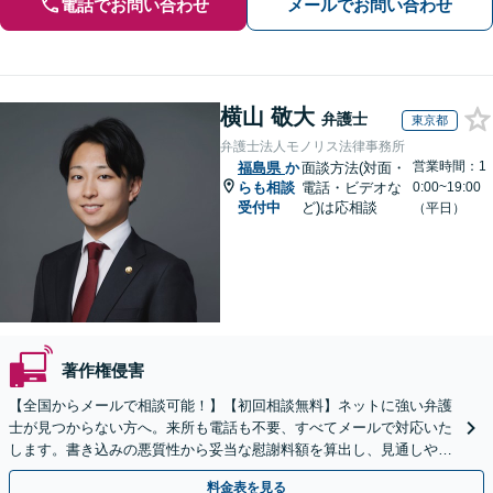
電話でお問い合わせ
メールでお問い合わせ
横山 敬大
弁護士
東京都
弁護士法人モノリス法律事務所
営業時間：1
福島県
か
面談方法(対面・
らも相談
電話・ビデオな
0:00~19:00
受付中
ど)は応相談
（平日）
著作権侵害
【全国からメールで相談可能！】【初回相談無料】ネットに強い弁護
士が見つからない方へ。来所も電話も不要、すべてメールで対応いた
します。書き込みの悪質性から妥当な慰謝料額を算出し、見通しや費
用面のリスクも包み隠さずお伝えしサポートします。
料金表を見る