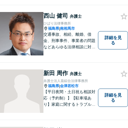
ります。 相談後やトラブルが
解決した際、「相談してよか
西山 健司
った」と思っていただけるよ
弁護士
うに全力を尽くしていきま
ひばり法律事務所
す。
福島県
南相馬市
|
交通事故、相続、離婚、借
詳細を見
金、刑事事件、事業者の問題
る
などあらゆる法律相談に対応
します。 法の専門知識を活か
し、あなたの権利を最大限に
守ることが第一です。 お困り
ごとがありましたら、まずは
新田 周作
弁護士
ご相談ください。
弁護士法人葵綜合法律事務所
福島県
会津若松市
|
【平日夜間・土日祝も相談対
詳細を見
応（予約制）】【駐車場あ
る
り】家庭に関するトラブルか
ら企業のトラブルまで、まず
は一度ご相談ください。