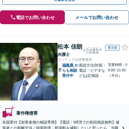
電話でお問い合わせ
メールでお問い合わせ
松本 佳朗
東京都
インタビュ
ーを見る
弁護士
ゴッディス法律事務所
営業時間：0
福島県
か
面談方法(対面・
らも相談
電話・ビデオな
9:00~21:00
受付中
ど)は応相談
（平日）
著作権侵害
全国受付【加害者側の相談専用】【電話・WEBでの初回相談無料】被
害者との和解交渉／損害賠償・慰謝料を減額したいと思ったら、当職