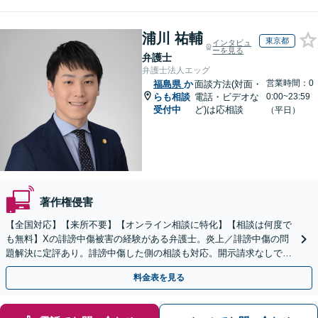
浦川 祐輔
東京都
インタビュ
ーを見る
弁護士
弁護士法人エッグ
営業時間：0
福島県
か
面談方法(対面・
らも相談
電話・ビデオな
0:00~23:59
受付中
ど)は応相談
（平日）
著作権侵害
【全国対応】【来所不要】【オンライン相談に特化】【相談は何度で
も無料】Xの誹謗中傷被害の経験がある弁護士。炎上／誹謗中傷の問
題解決に定評あり。誹謗中傷した側の相談も対応。開示請求なしで本
人の特定ができる場合もあり。
料金表を見る