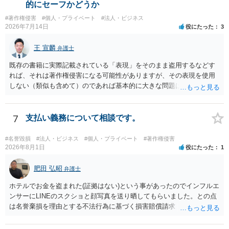
し、公式商品やライセンス商品と誤認させる販売方法であれば、商標
的にセーフかどうか
権や不正競争防止法上の問題が生じ得ます。家具のデザインに著作権
#著作権侵害
#個人・プライベート
#法人・ビジネス
が認められる場合は、著作権も別途問題となります。 無料のSNS投稿
2026年7月14日
役にたった
3
やプレゼントでも、著作権侵害は成立し得ます。商標権については、
有料か無料かよりも、商標として使用しているかが重要です。 また、
王 宣麟
弁護士
日本の商標権は原則として日本国内にのみ効力を持ちます。外国で販
売する場合は、販売国の商標・意匠等を確認する必要があります。 他
既存の書籍に実際記載されている「表現」をそのまま盗用するなどす
の作家の例は、許諾を得ている、権利が消滅している、侵害に当たら
れば、それは著作権侵害になる可能性がありますが、その表現を使用
ない、又は単に権利行使されていないなど、様々な可能性がありま
しない（類似も含めて）のであれば基本的に大きな問題は生じないか
す。他人が販売していることだけでは、適法とは判断できません。
と思います。 著作権が守るのは「アイデア」ではなく「具体的な表
現」であり、昔話の大筋や設定の骨子だけを使うのは、一般にアイデ
ア利用の範囲です。 一方で、特定の作品の文章をそのまま使うことは
7
支払い義務について相談です。
もちろん、表現の選び方や展開が「その作品の本質的特徴を直接感得
できる」レベルだと、翻案や二次的著作物の問題が出ますのでこの点
#名誉毀損
#法人・ビジネス
#個人・プライベート
#著作権侵害
はご留意ください。
2026年8月1日
役にたった
1
肥田 弘昭
弁護士
ホテルでお金を盗まれた(証拠はない)という事があったのでインフルエ
ンサーにLINEのスクショと顔写真を送り晒してもらいました。との点
は名誉棄損を理由とする不法行為に基づく損害賠償請求（共同不法行
為）の対象となるかと思います。但し、慰謝料額としては、「その後
その人が会社を経営しているようで仕事が飛んだとのことでその分の