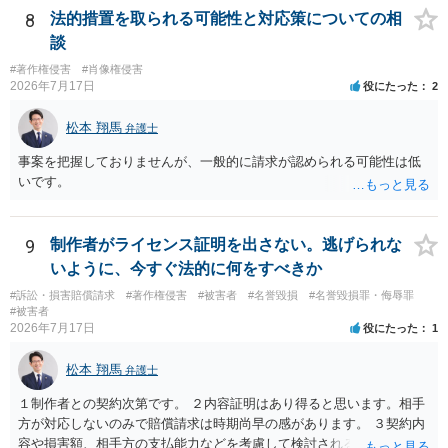
賠償金と8人分の従業員の年間利益を請求すると言われています。」で
8
法的措置を取られる可能性と対応策についての相
の計算がすべて損害とならないかと思いますので、損害額で争っても
談
良いかと思います。ご参考にしてください。
#著作権侵害
#肖像権侵害
2026年7月17日
役にたった
2
松本 翔馬
弁護士
事案を把握しておりませんが、一般的に請求が認められる可能性は低
いです。
9
制作者がライセンス証明を出さない。逃げられな
いように、今すぐ法的に何をすべきか
#訴訟・損害賠償請求
#著作権侵害
#被害者
#名誉毀損
#名誉毀損罪・侮辱罪
#被害者
2026年7月17日
役にたった
1
松本 翔馬
弁護士
１制作者との契約次第です。 ２内容証明はあり得ると思います。相手
方が対応しないのみで賠償請求は時期尚早の感があります。 ３契約内
容や損害額、相手方の支払能力などを考慮して検討されるとよいでし