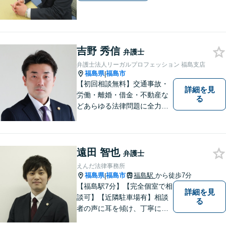
吉野 秀信
弁護士
弁護士法人リーガルプロフェッション 福島支店
福島県
福島市
|
【初回相談無料】交通事故・
詳細を見
労働・離婚・借金・不動産な
る
どあらゆる法律問題に全力を
尽くします。ご相談者様に寄
り添い、最善の解決策へと導
くことを最も重視ししていま
す。お困りの方はまずはご相
遠田 智也
弁護士
談ください。
えんだ法律事務所
福島県
福島市
福島駅
から徒歩7分
|
【福島駅7分】【完全個室で相
詳細を見
談可】【近隣駐車場有】相談
る
者の声に耳を傾け、丁寧にわ
かりやすい説明を心がけてお