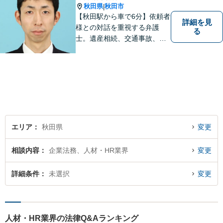
秋田県
秋田市
|
【秋田駅から車で6分】依頼者
詳細を見
様との対話を重視する弁護
る
士。遺産相続、交通事故、離
婚、債務整理、企業法務な
ど、皆様の抱える問題を幅広
く取り扱っております。お困
りごとがあれば、お一人で抱
え込むことなくぜひご相談く
ださい！【駐車場あり】
エリア
秋田県
変更
相談内容
企業法務、人材・HR業界
変更
詳細条件
未選択
変更
人材・HR業界の法律Q&Aランキング