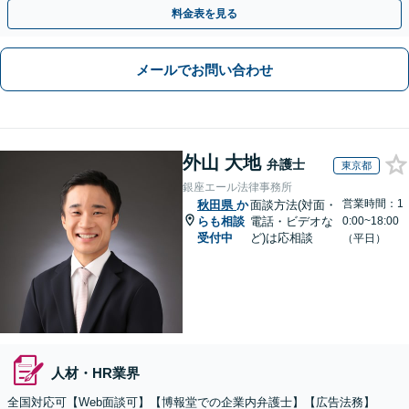
や契約書作成・交渉はお任せください【初回無料】
料金表を見る
メールでお問い合わせ
外山 大地
弁護士
東京都
銀座エール法律事務所
営業時間：1
秋田県
か
面談方法(対面・
らも相談
電話・ビデオな
0:00~18:00
受付中
ど)は応相談
（平日）
人材・HR業界
全国対応可【Web面談可】【博報堂での企業内弁護士】【広告法務】