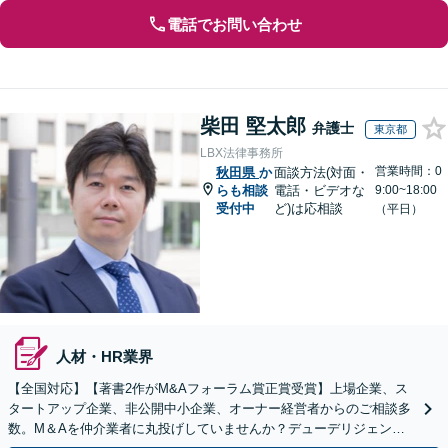
電話でお問い合わせ
柴田 堅太郎
弁護士
東京都
LBX法律事務所
営業時間：0
秋田県
か
面談方法(対面・
らも相談
電話・ビデオな
9:00~18:00
受付中
ど)は応相談
（平日）
人材・HR業界
【全国対応】【著書2作がM&Aフォーラム賞正賞受賞】上場企業、ス
タートアップ企業、非公開中小企業、オーナー経営者からのご相談多
数。M＆Aを仲介業者に丸投げしていませんか？デューデリジェンス