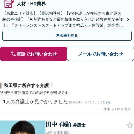
人材・HR業界
【東北エリア対応】【電話相談可】【9名弁護士が在籍する東北最大
級の事務所】「AI契約審査など最新技術を取り入れた経験豊富な弁護
士」「フリーランス〜スタートアップまで幅広く」建設業、製造業、
不動産業、飲食業、IT業、介護・福祉など
料金表を見る
電話でお問い合わせ
メールでお問い合わせ
秋田県に所在する弁護士
秋田県の事務所等での面談予約が可能です。
1
人の弁護士が見つかりました
(検索結果について詳しくは
こちら
)
1件中 1-1件を表示
田中 伸顕
弁護士
田中法律事務所