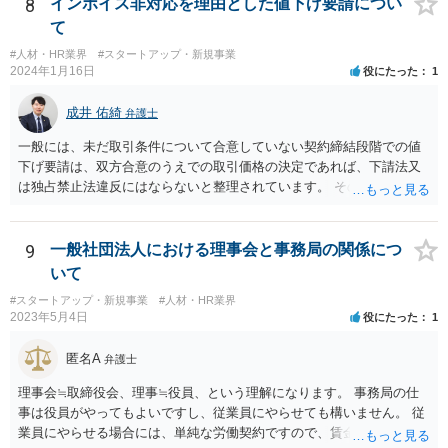
結するなど話をまとめていただいた方が宜しいかと存じます。 ②本掲
8
インボイス非対応を理由とした値下げ要請につい
示板は法律相談に関する掲示板となりますので、法的な観点に限定し
て
た回答となりますが、一次的にB社から違約金の請求を受けるのはA社
#人材・HR業界
#スタートアップ・新規事業
と考えられます。 もっとも、貴社がスキームの決定をA社と共同して
2024年1月16日
役にたった
1
行った場合、A社から事後的に違約金の一部について求償請求を受ける
可能性も否定はできません。 そのため、仮に当該スキームを実施する
成井 佑綺
弁護士
にしても、A社に上記リスク（違約金を請求されるリスク）を負担して
貰える状況かというところも一つのポイントになろうかと存じます。
一般には、未だ取引条件について合意していない契約締結段階での値
下げ要請は、双方合意のうえでの取引価格の決定であれば、下請法又
は独占禁止法違反にはならないと整理されています。 そのため、先方
が負担する消費税と仕入税額控除による消費税の負担額との差額分
（以下「差額」。本来仕入先が負担すべき部分。）について、契約締
結交渉の段階で減額要請をすること自体は直ちにこれらの法律に違反
9
一般社団法人における理事会と事務局の関係につ
するものではないと思われます。 一方で、諸経費等に照らし著しく低
いて
い価格設定をされた場合などには、買いたたきとして下請法（同法第
#スタートアップ・新規事業
#人材・HR業界
４条第１項第５号）違反や優越的地位の濫用として独占禁止法違反と
2023年5月4日
役にたった
1
なる可能性もありますので、ベースとしては、上記の差額を念頭に置
き、その他仕入れや諸経費の支払なども加味して、価格交渉を行うと
匿名A
弁護士
良いでしょう。 参考：公正取引委員会「免税事業者及びその取引先の
インボイス制度への対応に関するQ&A」 https://www.jftc.go.jp/dk/guid
理事会≒取締役会、理事≒役員、という理解になります。 事務局の仕
eline/unyoukijun/invoice_qanda.html
事は役員がやってもよいですし、従業員にやらせても構いません。 従
業員にやらせる場合には、単純な労働契約ですので、賃金や労働条件