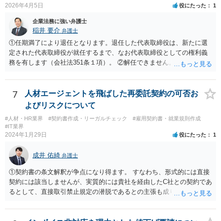
2026年4月5日
役にたった
1
企業法務に強い弁護士
稲井 要介
弁護士
①任期満了により退任となります。退任した代表取締役は、新たに選
定された代表取締役が就任するまで、なお代表取締役としての権利義
務を有します（会社法351条１項）。 ②解任できません。 ③金融機関
や取引先より、後任の代表取締役はいつ選任されるか、と指摘される
可能性があります。また、権利義務代表取締役であっても、第三者か
ら損害賠償請求を受けるリスクがあります（会社法429条１項）。
7
人材エージェントを飛ばした再委託契約の可否お
よびリスクについて
#人材・HR業界
#契約書作成・リーガルチェック
#雇用契約書・就業規則作成
#IT業界
2024年1月29日
役にたった
1
成井 佑綺
弁護士
①契約書の条文解釈が争点になり得ます。 すなわち、形式的には直接
契約には該当しませんが、実質的には貴社を経由したC社との契約であ
るとして、直接取引禁止規定の潜脱であるとの主張も成り立ち得るも
のと考えられ、B社に覚知された場合には問題になる（A社が違約金の
請求を受ける）可能性もあります。 基本的には、A、B社間で覚書を締