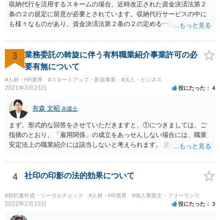
収納代行を活用するスキームの場合、近時改正された資金決済法第２
条の２の規定に留意が必要とされています。収納代行サービスの中に
も様々なものがあり、資金決済法第２条の２の定める一定の要件（内
閣府令で定める要件も含む）を満たす場合には、為替取引に該当する
ことが明らかにされました。 この資金決済法第２条の２の定める一
定の要件（内閣府令で定める要件も含む）については、該当条文を見
3
業務委託の斡旋に伴う有料職業紹介事業許可の必
るだけではなかなか理解し難いところがあるかと思いますし、この掲
要有無について
示板で回答するには限界がありますので、この分野に詳しそうな弁護
#人材・HR業界
#スタートアップ・新規事業
#法人・ビジネス
士の方に直接相談なさってみて下さい。 （資金決済法） 第二条の二
2021年3月23日
役にたった
4
金銭債権を有する者（以下この条において「受取人」という。）から
の委託、受取人からの金銭債権の譲受けその他これらに類する方法に
有森 文昭
弁護士
より、当該金銭債権に係る債務者又は当該債務者からの委託（二以上
の段階にわたる委託を含む。）その他これに類する方法により支払を
まず、形式的な回答をさせていただきますと、①につきましては、ご
行う者から弁済として資金を受け入れ、又は他の者に受け入れさせ、
指摘のとおり、「雇用関係」の成立をあっせんしない場合には、職業
当該受取人に当該資金を移動させる行為（当該資金を当該受取人に交
安定法上の職業紹介には該当しないと考えられます。 次に、②につい
付することにより移動させる行為を除く。）であって、受取人が個人
ては、「雇用関係」の成立をあっせんしない、その他のあっせん行為
（事業として又は事業のために受取人となる場合におけるものを除
は、職業安定法上の職業紹介には該当しないと考えられます。 以上が
く。）であることその他の内閣府令で定める要件を満たすものは、為
形式的な回答になりますが、形式的には、「雇用関係」の成立のあっ
4
社印の印影の法的効果について
替取引に該当するものとする
せんではなくとも、実質的には「雇用関係」の成立のあっせんといえ
る場合には、職業紹介に該当すると判断される可能性があります。 こ
#契約書作成・リーガルチェック
#人材・HR業界
#個人事業主・フリーランス
の判断は、広範にかつ厳格に行われるので、実質的にみても、問題な
2022年2月15日
役にたった
3
いといえるかには十分注意する必要があります。 また、業務委託契約