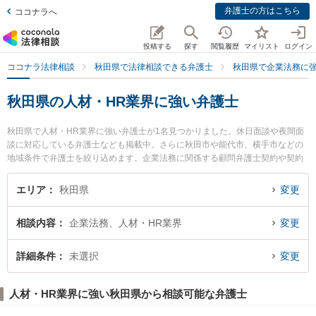
弁護士の方はこちら
ココナラへ
投稿する
探す
閲覧履歴
マイリスト
ログイン
ココナラ法律相談
秋田県で法律相談できる弁護士
秋田県で企業法務に
秋田県の人材・HR業界に強い弁護士
秋田県で人材・HR業界に強い弁護士が1名見つかりました。休日面談や夜間面
談に対応している弁護士なども掲載中。さらに秋田市や能代市、横手市などの
地域条件で弁護士を絞り込めます。企業法務に関係する顧問弁護士契約や契約
書作成・リーガルチェック、雇用契約書・就業規則作成等の細かな分野での絞
り込み検索もでき便利です。特に田中法律事務所の田中 伸顕弁護士のプロフィ
エリア
秋田県
変更
ール情報や弁護士費用、強みなどが注目されています。『秋田県で土日や夜間
に発生した人材・HR業界のトラブルを今すぐに弁護士に相談したい』『人材・
相談内容
企業法務、人材・HR業界
変更
HR業界のトラブル解決の実績豊富な近くの弁護士を検索したい』『初回相談無
料で人材・HR業界を法律相談できる秋田県内の弁護士に相談予約したい』など
でお困りの相談者さんにおすすめです。
詳細条件
未選択
変更
人材・HR業界に強い秋田県から相談可能な弁護士