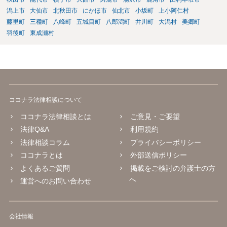
潟上市
大仙市
北秋田市
にかほ市
仙北市
小坂町
上小阿仁村
藤里町
三種町
八峰町
五城目町
八郎潟町
井川町
大潟村
美郷町
羽後町
東成瀬村
ココナラ法律相談について
ココナラ法律相談とは
ご意見・ご要望
法律Q&A
利用規約
法律相談コラム
プライバシーポリシー
ココナラとは
外部送信ポリシー
よくあるご質問
掲載をご検討の弁護士の方
へ
運営へのお問い合わせ
会社情報