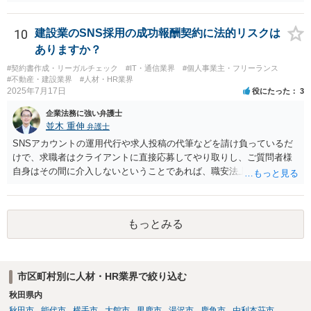
について労働法上の制約が発生します。 職員を理事にすることは職員
の同意があれば可能ですが、会社に例えると従業員をすべて取締役に
するようなものなので、望ましいかどうかは検討が必要です。
10
建設業のSNS採用の成功報酬契約に法的リスクは
ありますか？
#契約書作成・リーガルチェック
#IT・通信業界
#個人事業主・フリーランス
#不動産・建設業界
#人材・HR業界
2025年7月17日
役にたった
3
企業法務に強い弁護士
並木 重伸
弁護士
SNSアカウントの運用代行や求人投稿の代筆などを請け負っているだ
けで、求職者はクライアントに直接応募してやり取りし、ご質問者様
自身はその間に介入しないということであれば、職安法上の「募集情
報等提供事業」にとどまり、「有料職業紹介」には該当しないと考え
られます。 求職者の情報を収集する場合は「特定募集情報等提供事
業」に該当して届出が必要になりますが、ご質問内容を見る限りそれ
もっとみる
にも該当しないと思われます。
市区町村別に人材・HR業界で絞り込む
秋田県内
秋田市
能代市
横手市
大館市
男鹿市
湯沢市
鹿角市
由利本荘市