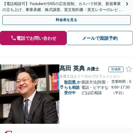
【電話相談可】YoutubeやSNSの広告規制、カスハラ対策、新規事業
の立ち上げ、事業承継、株式譲渡、英文契約書・英文レターのレビュ
ー・ドラフトなどに対応。
料金表を見る
電話でお問い合わせ
メールで面談予約
髙田 英典
弁護士
宮城県
弁護士法人リーガルプロフェッション
営業時間：0
秋田県
か
面談方法(対面・
らも相談
電話・ビデオな
9:00~17:30
受付中
ど)は応相談
（平日）