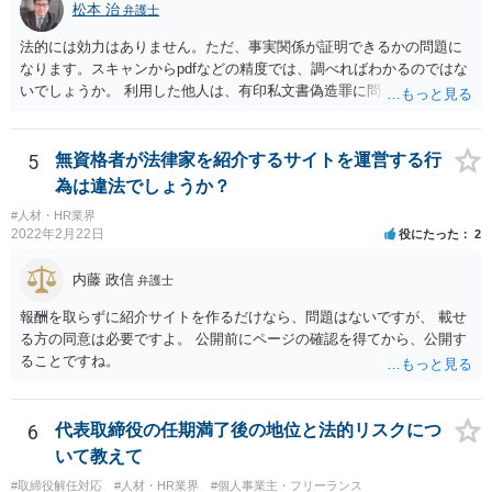
のあっせんは、事業主間の商取引を仲介することになりますので、分
松本 治
弁護士
野によっては、何らかの許認可等が必要となる可能性がある点にも注
法的には効力はありません。ただ、事実関係が証明できるかの問題に
意が必要です。 いずれにしても、慎重に検討、対応いただいた方がよ
なります。スキャンからpdfなどの精度では、調べればわかるのではな
いものと存じますので、一度弁護士にご相談いただき、全体的なリー
いでしょうか。 利用した他人は、有印私文書偽造罪に問われることに
ガルチェックをしていただくことをお勧めいたします。
なります。それなりの重罪ですので、その抑止力にも期待することに
なるでしょう。
5
無資格者が法律家を紹介するサイトを運営する行
為は違法でしょうか？
#人材・HR業界
2022年2月22日
役にたった
2
内藤 政信
弁護士
報酬を取らずに紹介サイトを作るだけなら、問題はないですが、 載せ
る方の同意は必要ですよ。 公開前にページの確認を得てから、公開す
ることですね。
6
代表取締役の任期満了後の地位と法的リスクにつ
いて教えて
#取締役解任対応
#人材・HR業界
#個人事業主・フリーランス