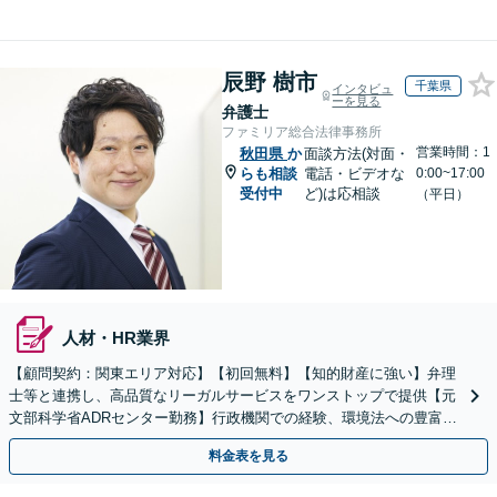
辰野 樹市
千葉県
インタビュ
ーを見る
弁護士
ファミリア総合法律事務所
営業時間：1
秋田県
か
面談方法(対面・
らも相談
電話・ビデオな
0:00~17:00
受付中
ど)は応相談
（平日）
人材・HR業界
【顧問契約：関東エリア対応】【初回無料】【知的財産に強い】弁理
士等と連携し、高品質なリーガルサービスをワンストップで提供【元
文部科学省ADRセンター勤務】行政機関での経験、環境法への豊富な
知識を活かし、事業者さまの抱える問題を解決へ導きます
料金表を見る