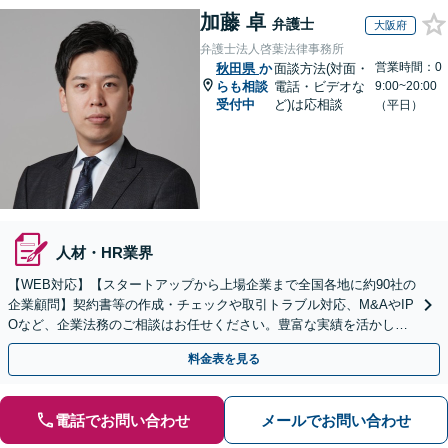
加藤 卓
弁護士
大阪府
弁護士法人啓葉法律事務所
営業時間：0
秋田県
か
面談方法(対面・
らも相談
電話・ビデオな
9:00~20:00
受付中
ど)は応相談
（平日）
人材・HR業界
【WEB対応】【スタートアップから上場企業まで全国各地に約90社の
企業顧問】契約書等の作成・チェックや取引トラブル対応、M&AやIP
Oなど、企業法務のご相談はお任せください。豊富な実績を活かし的
確に対応を進めてまいります。
料金表を見る
電話でお問い合わせ
メールでお問い合わせ