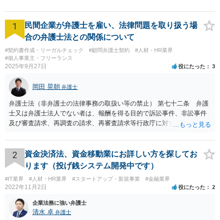
1
民間企業が弁護士を雇い、法律問題を取り扱う場
合の弁護士法との関係について
#契約書作成・リーガルチェック
#顧問弁護士契約
#人材・HR業界
#個人事業主・フリーランス
2025年9月27日
役にたった
3
岡田 晃朝
弁護士
弁護士法（非弁護士の法律事務の取扱い等の禁止） 第七十二条 弁護
士又は弁護士法人でない者は、報酬を得る目的で訴訟事件、非訟事件
及び審査請求、再調査の請求、再審査請求等行政庁に対する不服申立
事件その他一般の法律事件に関して鑑定、代理、仲裁若しくは和解そ
の他の法律事務を取り扱い、又はこれらの周旋をすることを業とする
ことができない。ただし、この法律又は他の法律に別段の定めがある
2
資金決済法、資金移動業にお詳しい方を探してお
場合は、この限りでない。 で、自身がする場合だけでなく、弁護士で
ります（投げ銭システム開発中です）
ないものに、あっせんしたりすることも違法ですから、問題になるか
#IT業界
#人材・HR業界
#スタートアップ・新規事業
#金融業界
と思います。
2022年11月2日
役にたった
2
企業法務に強い弁護士
清水 卓
弁護士