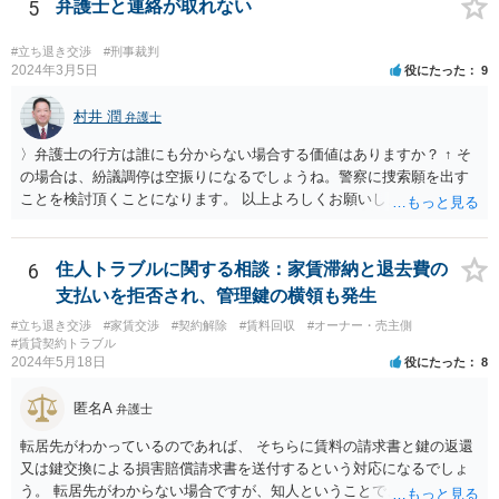
に従い、その物の使用及び収益をしなければならない。 ２ 借主は、
5
弁護士と連絡が取れない
貸主の承諾を得なければ、第三者に借用物の使用又は収益をさせるこ
とができない。 ３ 借主が前二項の規定に違反して使用又は収益をし
#立ち退き交渉
#刑事裁判
たときは、貸主は、契約の解除をすることができる。
2024年3月5日
役にたった
9
村井 潤
弁護士
〉弁護士の行方は誰にも分からない場合する価値はありますか？ ↑ そ
の場合は、紛議調停は空振りになるでしょうね。警察に捜索願を出す
ことを検討頂くことになります。 以上よろしくお願いします。同業者
の謎過ぎる行動で大変なことになり申し訳ないのですが、これにて終
了させてください。
6
住人トラブルに関する相談：家賃滞納と退去費の
支払いを拒否され、管理鍵の横領も発生
#立ち退き交渉
#家賃交渉
#契約解除
#賃料回収
#オーナー・売主側
#賃貸契約トラブル
2024年5月18日
役にたった
8
匿名A
弁護士
転居先がわかっているのであれば、 そちらに賃料の請求書と鍵の返還
又は鍵交換による損害賠償請求書を送付するという対応になるでしょ
う。 転居先がわからない場合ですが、知人ということで、連絡がつく