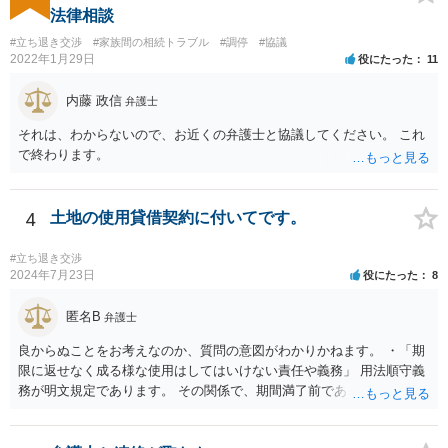
家さん）の居宅が無くなってしまったというような事情がない限り，
法律相談
賃貸借契約は更新されます。 したがって，ご友人は，大家さんの要望
#立ち退き交渉
#家族間の相続トラブル
#調停
#協議
に応える必要はありません。 ご友人としては， Ａ 退去しないと主張
2022年1月29日
役にたった
11
する Ｂ 退去しても良いが，相応の立退料を支払ってもらう という，
いずれかの選択肢をとることができます。さらに，Ｂの亜種として
内藤 政信
弁護士
Ｃ 退去の時期をたとえば半年先として，それまでの期間の賃料を免
除してもらう という方法もあり得るかもしれません（実質的には半年
それは、わからないので、お近くの弁護士と協議してください。 これ
分の立退き料をもらったことになります。）。 ストレスで体調を崩さ
で終わります。
れるのもよろしくないですから，費用の面で折り合いがつけば，弁護
士に交渉を代理してもらっても良いように思います。
4
土地の使用貸借契約に付いてです。
#立ち退き交渉
2024年7月23日
役にたった
8
匿名B
弁護士
良からぬことをお考えなのか、質問の意図がわかりかねます。 ・「期
限に返せなく成る様な使用はしてはいけない責任や義務」 用法順守義
務が明文規定であります。 その関係で、期間満了前であっても、契約
解除されることが考えられます。 （借主による使用及び収益） 第五百
九十四条 借主は、契約又はその目的物の性質によって定まった用法