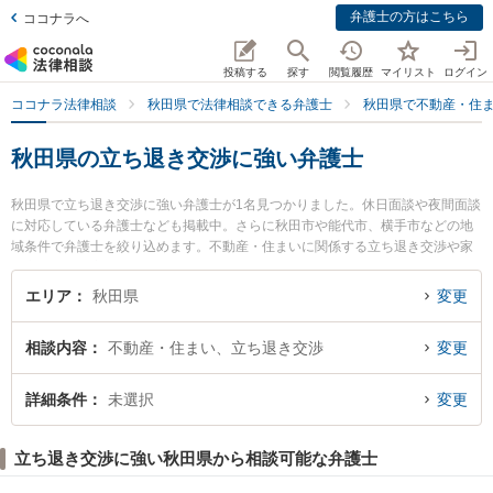
弁護士の方はこちら
ココナラへ
投稿する
探す
閲覧履歴
マイリスト
ログイン
ココナラ法律相談
秋田県で法律相談できる弁護士
秋田県で不動産・住
秋田県の立ち退き交渉に強い弁護士
秋田県で立ち退き交渉に強い弁護士が1名見つかりました。休日面談や夜間面談
に対応している弁護士なども掲載中。さらに秋田市や能代市、横手市などの地
域条件で弁護士を絞り込めます。不動産・住まいに関係する立ち退き交渉や家
賃交渉、不動産契約解除等の細かな分野での絞り込み検索もでき便利です。特
に田中法律事務所の田中 伸顕弁護士のプロフィール情報や弁護士費用、強みな
エリア
秋田県
変更
どが注目されています。『秋田県で土日や夜間に発生した立ち退き交渉のトラ
ブルを今すぐに弁護士に相談したい』『立ち退き交渉のトラブル解決の実績豊
相談内容
不動産・住まい、立ち退き交渉
変更
富な近くの弁護士を検索したい』『初回相談無料で立ち退き交渉を法律相談で
きる秋田県内の弁護士に相談予約したい』などでお困りの相談者さんにおすす
めです。
詳細条件
未選択
変更
立ち退き交渉に強い秋田県から相談可能な弁護士