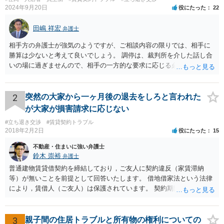
2024年9月20日
役にたった
22
田嶋 祥宏
弁護士
相手方の弁護士が強気のようですが、ご相談内容の限りでは、相手に
勝算は少ないと考えて良いでしょう。 調停は、裁判所を介した話し合
いの場に過ぎませんので、相手の一方的な要求に応じる必要はなく、
妥協もしてはいけません。調停委員から意に沿わない調停案を示され
ても拒否して大丈夫です。納得いかない場合は調停不調で終了にして
もらうと良いです。 そうすると裁判になりますが、相手に正当事由が
2
突然の大家から一ヶ月後の退去をしろと言われた
かなり少ないケースといえますので、立退請求は棄却、または相当程
が大家が損害請求に応じない
度の立退料を提示しないと立退請求は認められないと思います。た
#立ち退き交渉
#賃貸契約トラブル
だ、裁判となった場合は、費用はかかりますが、弁護士を立てること
2018年2月2日
役にたった
15
をおすすめします。 頑張ってください！
不動産・住まいに強い弁護士
鈴木 崇裕
弁護士
普通建物賃貸借契約を締結しており，ご友人に契約違反（家賃滞納
等）が無いことを前提として回答いたします。 借地借家法という法律
により，賃借人（ご友人）は保護されています。 契約期間途中であれ
ば，賃貸人が何を言おうと（契約書にどう書いてあろうと），契約を
一方的に終了させられてしまうことはありません。 さらに，契約期間
が満了するときであっても， 建物の老朽化が著しいとか，賃貸人（大
3
親子間の住居トラブルと所有物の権利についての