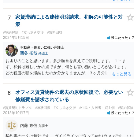
のであれば、そちらに連絡をしてという形ですが、知人間ということ
で、適切な対応が望めない場合は、債権回収を弁護士に依頼すること
をご検討ください。
7
家賃滞納による建物明渡請求、和解の可能性と対
策
#契約解除
#立ち退き交渉
#賃料回収
2024年5月15日
役にたった
7
不動産・住まいに強い弁護士
西谷 拓哉
弁護士
お困りのことと思います。多少順番を変えてご説明します。 １・ま
ず、和解は難しいかの点ですが、何とも言い難いところがあります。
どの程度の額を滞納したのか分かりませんが、３ヶ月分以上滞納した
り、これまで繰り返し賃料滞納があったりすると、 信頼関係が破壊さ
れたと評価され、来月払えるからと言って、大家があなたとの賃貸借
契約が解約できることに変わりなくなってしまうからです。 そのよう
8
オフィス賃貸物件の退去の原状回復で、必要ない
な場合、相手が、「もう出て行って欲しい」と考えていれば、引き続
修繕費を請求されている
き居住する前提での和解は難しい可能性があります。 ２・弁護士が事
#賃貸契約トラブル
#原状回復
#立ち退き交渉
#住民・入居者・買主側
#契約解除
件の見通しをたてるにも、賃料滞納状況で見立てが変わりますし、そ
2018年10月7日
役にたった
7
もそも賃料滞納状況によってはご希望に沿える活動を保障できず、 依
頼を受けられないかもしれないです。依頼を受けるにしても厳しめの
内藤 政信
弁護士
リスクを踏まえた上でのものとなる可能性があります。 定型的な事件
依頼となるかもわからず、着手金額もなんともいえないと思います。
契約書の一文は無効です。 ガイドラインに沿ってやればいいです。 い