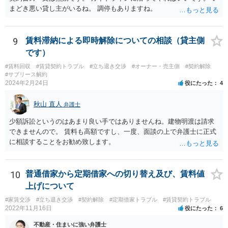
複数事務所にあたり、着手金額を確認されるとよいと思います。 ３・
まどき悪い貸し主がいるね。 調停もありますね。
弁護士が依頼を受ければ代わりに裁判所とのやりとりを行うことが可
能です。双方に弁護士がついていればウェブ会議で裁判を実施する場
合もあるでしょう。 ただし、ご本人さんも同行してもらう必要が和解
9
賃料滞納による即時解除についての相談（貸主側
協議の場合だとあると思います。
です）
#賃料回収
#賃貸契約トラブル
#立ち退き交渉
#オーナー・売主側
#契約解除
#サブリース解約
2024年2月24日
役にたった
4
秋山 直人
弁護士
少額訴訟というのはあまり良い手ではありませんね。建物明渡は請求
できませんので。 賃料も高額ですし、一度、面談の上で弁護士に正式
に相談することをお勧め致します。
10
普通借家から定期借家への切り替え及び、賃料値
上げについて
#家賃交渉
#立ち退き交渉
#契約解除
#定期借家トラブル
#賃貸契約トラブル
2022年11月16日
役にたった
6
不動産・住まいに強い弁護士