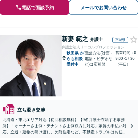
電話で面談予約
メールでお問い合わせ
新妻 範之
弁護士
宮城県
弁護士法人リーガルプロフェッション
営業時間：0
秋田県
か
面談方法(対面・
らも相談
電話・ビデオな
9:00~17:30
受付中
ど)は応相談
（平日）
立ち退き交渉
北海道・東北エリア対応【初回相談無料】【9名弁護士在籍する事務
所】「オーナーさま側・テナントさま側双方に対応」家賃の未払い対
応、立退・建物の明け渡し、欠陥住宅など、不動産トラブルはお任せ