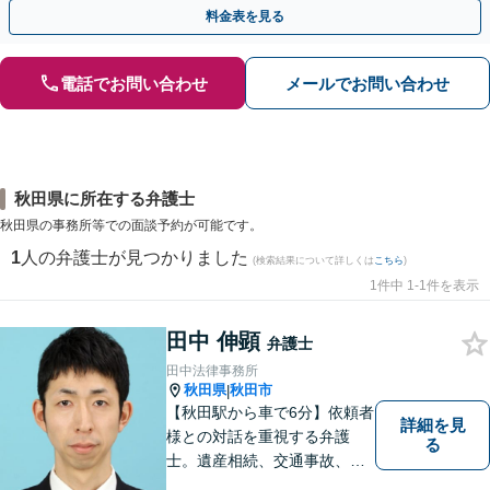
ください「早期相談で損失を最小限に」
料金表を見る
電話でお問い合わせ
メールでお問い合わせ
秋田県に所在する弁護士
秋田県の事務所等での面談予約が可能です。
1
人の弁護士が見つかりました
(検索結果について詳しくは
こちら
)
1件中 1-1件を表示
田中 伸顕
弁護士
田中法律事務所
秋田県
秋田市
|
【秋田駅から車で6分】依頼者
詳細を見
様との対話を重視する弁護
る
士。遺産相続、交通事故、離
婚、債務整理、企業法務な