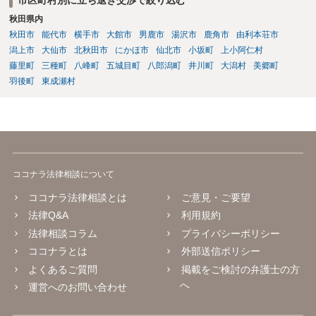
市区町村別に立ち退き交渉で絞り込む
賃貸借の期間が満了した後建物の賃借人が使用を継続する場合におい
秋田県内
て、建物の賃貸人が遅滞なく異議を述べなかったときも、同項と同様
とする。 （建物賃貸借契約の更新拒絶等の要件） 第二十八条 建物の
秋田市
能代市
横手市
大館市
男鹿市
湯沢市
鹿角市
由利本荘市
賃貸人による第二十六条第一項の通知又は建物の賃貸借の解約の申入
潟上市
大仙市
北秋田市
にかほ市
仙北市
小坂町
上小阿仁村
れは、建物の賃貸人及び賃借人（転借人を含む。以下この条において
藤里町
三種町
八峰町
五城目町
八郎潟町
井川町
大潟村
美郷町
同じ。）が建物の使用を必要とする事情のほか、建物の賃貸借に関す
羽後町
東成瀬村
る従前の経過、建物の利用状況及び建物の現況並びに建物の賃貸人が
建物の明渡しの条件として又は建物の明渡しと引換えに建物の賃借人
に対して財産上の給付をする旨の申出をした場合におけるその申出を
考慮して、正当の事由があると認められる場合でなければ、すること
ができない。
ココナラ法律相談について
ココナラ法律相談とは
ご意見・ご要望
法律Q&A
利用規約
法律相談コラム
プライバシーポリシー
ココナラとは
外部送信ポリシー
よくあるご質問
掲載をご検討の弁護士の方
へ
運営へのお問い合わせ