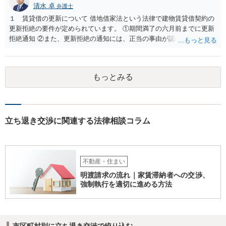
清水 卓
弁護士
１ 賃貸借の更新について 借地借家法という法律で建物賃貸借契約の
更新拒絶の要件が定められています。 ①期間満了の六月前までに更新
拒絶通知 ②また、更新拒絶の通知には、正当の事由が認められる必要
があります。この正当の事由は、賃貸人の建物使用を必要とする事情•
賃借人の建物使用を必要とする事情のほか、従前の経過，建物の利用
状況，建物の現況，いわゆる立退料の申出を考慮して判断するものと
もっとみる
されています。 ③更新拒絶通知がされた場合でも、賃貸借期間満了満
了後も賃借人が建物の使用を継続する場合には、賃借人に対し遅滞な
く異議を述べる 大家側（賃貸人側）に正当の事由が認めらるか疑問
のあるご事案かと思います。更新拒絶に正当の事由がない場合、大家
側（賃貸人側）が、更新の予定されている普通賃貸借契約から更新の
立ち退き交渉に関連する法律相談コラム
ない定期借家契約に一方的に切り替えることはできません。ただし、
正当の事由がない場合でも、賃借人側の同意があれば、定期借家契約
への切り替えも可能です。そのため、仲介会社側は、何とか、賃借人
側（あなた側）から同意を取り付けようとしているものと思われま
不動産・住まい
す。 （建物賃貸借契約の更新等） 第二十六条 建物の賃貸借について
明渡請求の流れ｜家賃滞納者への交渉、
期間の定めがある場合において、当事者が期間の満了の一年前から六
強制執行を適切に進める方法
月前までの間に相手方に対して更新をしない旨の通知又は条件を変更
しなければ更新をしない旨の通知をしなかったときは、従前の契約と
同一の条件で契約を更新したものとみなす。ただし、その期間は、定
めがないものとする。 ２ 前項の通知をした場合であっても、建物の