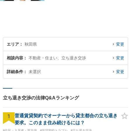
ど、皆様の抱える問題を幅広
く取り扱っております。お困
りごとがあれば、お一人で抱
え込むことなくぜひご相談く
ださい！【駐車場あり】
エリア
秋田県
変更
相談内容
不動産・住まい、立ち退き交渉
変更
詳細条件
未選択
変更
立ち退き交渉の法律Q&Aランキング
1
普通賃貸契約でオーナーから貸主都合の立ち退き
要求。このまま住み続けるには？
#住民・入居者・買主側
#賃貸契約トラブル
#立ち退き交渉