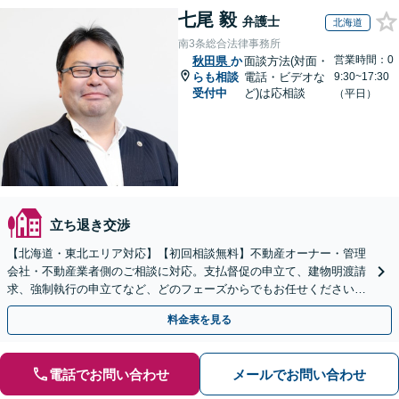
七尾 毅
弁護士
北海道
南3条総合法律事務所
営業時間：0
秋田県
か
面談方法(対面・
らも相談
電話・ビデオな
9:30~17:30
受付中
ど)は応相談
（平日）
立ち退き交渉
【北海道・東北エリア対応】【初回相談無料】不動産オーナー・管理
会社・不動産業者側のご相談に対応。支払督促の申立て、建物明渡請
求、強制執行の申立てなど、どのフェーズからでもお任せください。
他士業ともワンストップで対応可能【休日・夜間面談OK】
料金表を見る
電話でお問い合わせ
メールでお問い合わせ