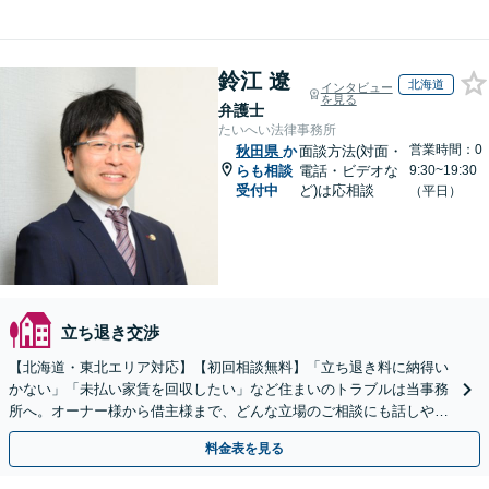
鈴江 遼
北海道
インタビュー
を見る
弁護士
たいへい法律事務所
営業時間：0
秋田県
か
面談方法(対面・
らも相談
電話・ビデオな
9:30~19:30
受付中
ど)は応相談
（平日）
立ち退き交渉
【北海道・東北エリア対応】【初回相談無料】「立ち退き料に納得い
かない」「未払い家賃を回収したい」など住まいのトラブルは当事務
所へ。オーナー様から借主様まで、どんな立場のご相談にも話しやす
い弁護士が対応します。ＷＥＢ面談可。
料金表を見る