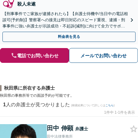
殺人未遂
【刑事事件でご家族が逮捕されたら】【弁護士待機中/当日中の電話相
談可(予約制)】警察署への接見は即日対応のスピード重視、逮捕・刑
事事件に強い弁護士が示談成功・不起訴(減刑)に向けて全力でサポー
トします。【加害者側の相談専門】
料金表を見る
電話でお問い合わせ
メールでお問い合わせ
秋田県に所在する弁護士
秋田県の事務所等での面談予約が可能です。
1
人の弁護士が見つかりました
(検索結果について詳しくは
こちら
)
1件中 1-1件を表示
田中 伸顕
弁護士
田中法律事務所