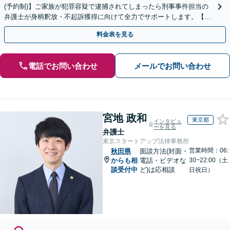
(予約制)】ご家族が犯罪容疑で逮捕されてしまったら刑事事件担当の
弁護士が身柄釈放・不起訴獲得に向けて全力でサポートします。【毎
月100名以上の相談実績】【全国対応】
料金表を見る
電話でお問い合わせ
メールでお問い合わせ
宮地 政和
東京都
インタビュ
ーを見る
弁護士
東京スタートアップ法律事務所
営業時間：06:
秋田県
面談方法(対面・
からも相
電話・ビデオな
30~22:00（土
談受付中
ど)は応相談
日祝日）