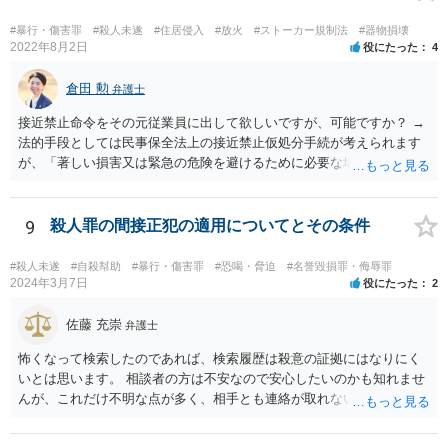
は、構成裁判官の合議による。 一 法令の解釈に係る判断
#暴行・傷害罪
#殺人未遂
#住居侵入
#放火
#ストーカー規制法
#器物損壊
2022年8月2日
役にたった
4
倉田 勲
弁護士
接近禁止命令をその元従業員に出して欲しいですが、可能ですか？ →
法的手段としては民事保全法上の接近禁止仮処分手続が考えられます
が、「著しい損害又は緊急の危険を避けるために必要な場合」（保全
の必要性）であることを疎明する必要があります。この保全の必要性
のハードルは一般的に高いので、過去に支店に来て営業妨害を現にし
たことがあるなどの会社に著しい損害や緊急の危険が生じることを裏
9
殺人罪の間接正犯の適用についてとその条件
付ける事情がなければ保全の必要性が認められる可能性は低いと思わ
れます。この場では一般的な回答しかできませんので、法務担当の方
#殺人未遂
#自殺幇助
#暴行・傷害罪
#恐喝・脅迫
#名誉毀損罪・侮辱罪
とよくご相談ください。
2024年3月7日
役にたった
2
佐藤 充崇
弁護士
怖くなって検索したのであれば、検索履歴は殺意の証拠にはなりにく
いとは思います。 相談者の方は不安なので安心したいのかも知れませ
んが、これだけ不明な点が多く、相手とも連絡が取れないとなると、
多分相談者の方が安心する結論は出せないでしょう。気持ちはお察し
しますが・・・ それでもどうしても気になるようなら、弁護士に予約