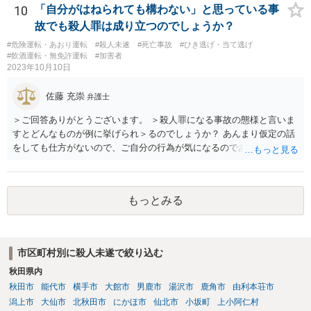
取って相談すべきです。 正直、今後こういうことをしないよう気を付
10
「自分がはねられても構わない」と思っている事
けて、あとは警察が来たり民事訴訟の訴状等が家に届いたらその時考
故でも殺人罪は成り立つのでしょうか？
えるしかないように思います。
#危険運転・あおり運転
#殺人未遂
#死亡事故
#ひき逃げ・当て逃げ
#飲酒運転・無免許運転
#加害者
2023年10月10日
佐藤 充崇
弁護士
＞ご回答ありがとうございます。 ＞殺人罪になる事故の態様と言いま
すとどんなものが例に挙げられ＞るのでしょうか？ あんまり仮定の話
をしても仕方がないので、ご自分の行為が気になるのであれば、何を
して、どう人を死なせてしまったかもしれないのか書いて質問をする
か、直接弁護士に相談に行くかしたほうがいいと思います。 殺人罪に
なりうる事故の態様だと、自転車が改造自転車か何かで時速１００キ
もっとみる
ロや１５０キロくらい出していれば殺人罪の実行行為性は認められる
と思いますので、殺人罪が成立しえますが・・・ 思いつく限りの例を
全て挙げるのは不可能ではあります。 ＞私は決して人を殺そうと思っ
て危険な運転をしたわけではありま＞せん。 殺人罪の故意は、「自分
市区町村別に殺人未遂で絞り込む
の危険な運転で誰か人が死んでも構わない」くらいで成立します。そ
秋田県内
して自分でそう思っていなくても、客観的に人が死んでもおかしくな
い危険行為を、危険だと知っていてやると故意は認められてしまう可
秋田市
能代市
横手市
大館市
男鹿市
湯沢市
鹿角市
由利本荘市
能性が高いです。人を殺そうという意欲までは不要です。
潟上市
大仙市
北秋田市
にかほ市
仙北市
小坂町
上小阿仁村