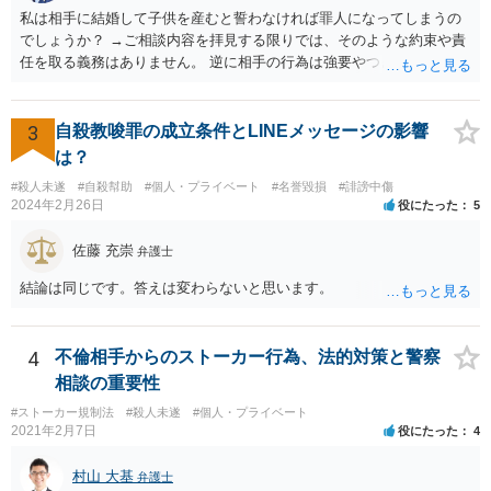
私は相手に結婚して子供を産むと誓わなければ罪人になってしまうの
でしょうか？ →ご相談内容を拝見する限りでは、そのような約束や責
任を取る義務はありません。 逆に相手の行為は強要やつきまとい行為
に該当する可能性がありますので、そのような連絡が続くのであれば
あなたの側も警察にご相談された方がいいでしょう。
3
自殺教唆罪の成立条件とLINEメッセージの影響
は？
#殺人未遂
#自殺幇助
#個人・プライベート
#名誉毀損
#誹謗中傷
2024年2月26日
役にたった
5
佐藤 充崇
弁護士
結論は同じです。答えは変わらないと思います。
4
不倫相手からのストーカー行為、法的対策と警察
相談の重要性
#ストーカー規制法
#殺人未遂
#個人・プライベート
2021年2月7日
役にたった
4
村山 大基
弁護士