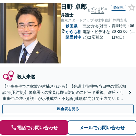
日野 卓郎
静岡県
インタビュ
ーを見る
弁護士
東京スタートアップ法律事務所 静岡支店
営業時間：06:
秋田県
面談方法(対面・
からも相
電話・ビデオな
30~22:00（土
談受付中
ど)は応相談
日祝日）
殺人未遂
【刑事事件でご家族が逮捕されたら】【弁護士待機中/当日中の電話相
談可(予約制)】警察署への接見は即日対応のスピード重視、逮捕・刑
事事件に強い弁護士が示談成功・不起訴(減刑)に向けて全力でサポー
トします。【加害者側の相談専門】
料金表を見る
電話でお問い合わせ
メールでお問い合わせ