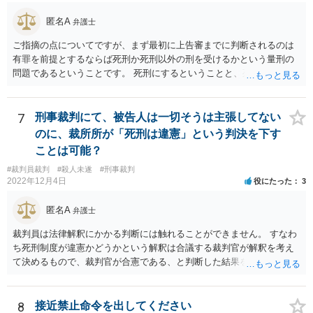
匿名A
弁護士
ご指摘の点についてですが、まず最初に上告審までに判断されるのは
有罪を前提とするならば死刑か死刑以外の刑を受けるかという量刑の
問題であるということです。 死刑にするということと、死刑の方法に
ついて問題視するというのはレベルが違います。 死刑が合憲であると
いう前提としても、仮に絞首刑が残虐な方法であって憲法に違反する
ならば絞首刑によっては死刑にすることができません。 例えば薬を飲
7
刑事裁判にて、被告人は一切そうは主張してない
ませることによって死に至らしめる方法は残虐ではない、となるかも
のに、裁所所が「死刑は違憲」という判決を下す
しれませんので、この方法なら死刑を行えるということになります。
ことは可能？
そのため、死刑にすべきではないということと、死刑の方法を絞首刑
#裁判員裁判
#殺人未遂
#刑事裁判
にすべきではない、という話は少し段階が違う話となると思います。
2022年12月4日
役にたった
3
匿名A
弁護士
裁判員は法律解釈にかかる判断には触れることができません。 すなわ
ち死刑制度が違憲かどうかという解釈は合議する裁判官が解釈を考え
て決めるもので、裁判官が合憲である、と判断した結果を前提として
量刑を決める必要があります。 裁判員は解釈を展開して評議を行うこ
とはできないものと考えられます。 裁判員の参加する刑事裁判に関す
る法律6条2項 前項に規定する場合において、次に掲げる裁判所の判断
8
接近禁止命令を出してください