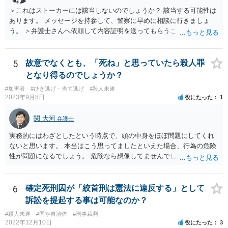
＞これはストーカーには該当しないのでしょうか？ 該当する可能性は
あります。 メッセージを持参して、警察に早めに相談に行きましょ
う。 ＞弁護士さんへ依頼して内容証明を送ってもらうことは可能なの
でしょうか？ 可能です。ただ、内容証明というのは、「一定の内容の
書面を送ったことを証明する」郵便で、 相手の行動を止める、という
意味では通常の手紙同様の警告にしかなりません。 危害に対する心配
5
故意でなくとも、「死ね」と思っていたら殺人罪
もなさっておられますので、弁護士に依頼するかどうかはともかく、
となり得るのでしょうか？
まずは警察に相談に行くのが良いと思います。
#加害者
#ひき逃げ・当て逃げ
#殺人未遂
2023年9月8日
役にたった
1
関 大河
弁護士
実務的にはわざとしたという時点で、頭の中身をほぼ問題にしてくれ
ないと思います。 本当はこう思ってましたといえた場合、行為の危険
性が問題になるでしょう。 危険なら想像してませんでしたはなかなか
難しいと思いますよ。
6
確定死刑囚が「絞首刑は憲法に違反する」として
訴訟を提起する事は可能なのか？
#殺人未遂
#国や自治体
#刑事裁判
2022年12月10日
役にたった
3