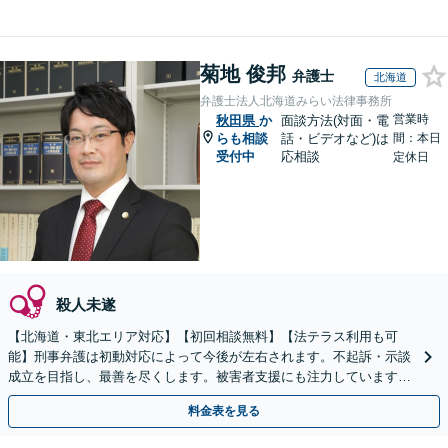
菊地 俊邦
弁護士
北海道
弁護士法人北海道みらい法律事務所
営業時
秋田県
か
面談方法(対面・電
らも相談
話・ビデオなど)は
間：本日
受付中
応相談
定休日
殺人未遂
【北海道・東北エリア対応】【初回相談無料】【法テラス利用も可
能】刑事弁護は初動対応によって今後が左右されます。不起訴・示談
成立を目指し、最善を尽くします。被害者支援にも注力しています。
【オンライン面談可】【完全個室で相談可】【東室蘭駅1分】
料金表を見る