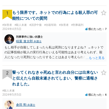
1
もう限界です。ネットでの行為による殺人罪の可
能性についての質問
#加害者
#殺人未遂
#誹謗中傷
#自殺幇助
#加害者
#刑事裁判
2024年4月5日
役にたった
7
刑事事件に強い弁護士
稲葉 進太郎
弁護士
もし相手が自殺してしまったら私は死刑になりますよね？ →ネットで
の記事投稿が殺人の実行行為といえる可能性はあまり考えられず、殺
人になったり死刑になったりすることはあまり考えられないように思
います。
2
誓ってくれなきゃ死ぬと言われ自分には出来ない
と伝えたら自殺未遂されてしまい、警察に通報さ
れました。
#殺人未遂
2024年5月5日
役にたった
6
倉田 勲
弁護士