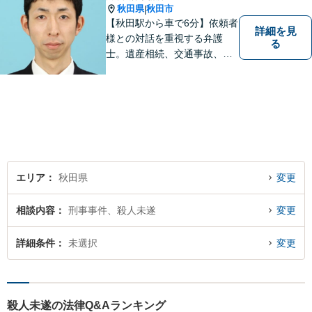
秋田県
秋田市
|
【秋田駅から車で6分】依頼者
詳細を見
様との対話を重視する弁護
る
士。遺産相続、交通事故、離
婚、債務整理、企業法務な
ど、皆様の抱える問題を幅広
く取り扱っております。お困
りごとがあれば、お一人で抱
え込むことなくぜひご相談く
ださい！【駐車場あり】
エリア
秋田県
変更
相談内容
刑事事件、殺人未遂
変更
詳細条件
未選択
変更
殺人未遂の法律Q&Aランキング