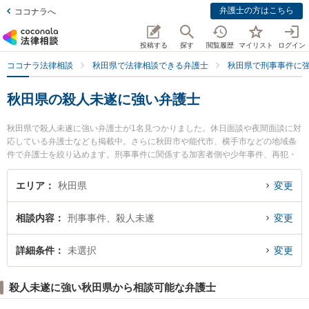
弁護士の方はこちら
ココナラへ
投稿する
探す
閲覧履歴
マイリスト
ログイン
ココナラ法律相談
秋田県で法律相談できる弁護士
秋田県で刑事事件に
秋田県の殺人未遂に強い弁護士
秋田県で殺人未遂に強い弁護士が1名見つかりました。休日面談や夜間面談に対
応している弁護士なども掲載中。さらに秋田市や能代市、横手市などの地域条
件で弁護士を絞り込めます。刑事事件に関係する加害者側や少年事件、再犯・
前科あり等の細かな分野での絞り込み検索もでき便利です。特に田中法律事務
所の田中 伸顕弁護士のプロフィール情報や弁護士費用、強みなどが注目されて
エリア
秋田県
変更
います。『秋田県で土日や夜間に発生した殺人未遂のトラブルを今すぐに弁護
士に相談したい』『殺人未遂のトラブル解決の実績豊富な近くの弁護士を検索
相談内容
刑事事件、殺人未遂
変更
したい』『初回相談無料で殺人未遂を法律相談できる秋田県内の弁護士に相談
予約したい』などでお困りの相談者さんにおすすめです。
詳細条件
未選択
変更
殺人未遂に強い秋田県から相談可能な弁護士