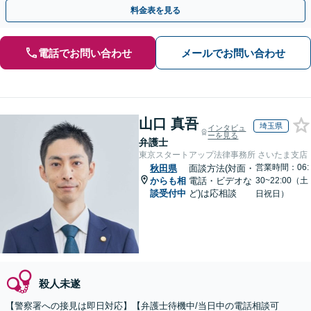
動を行います。
料金表を見る
電話でお問い合わせ
メールでお問い合わせ
山口 真吾
埼玉県
インタビュ
ーを見る
弁護士
東京スタートアップ法律事務所 さいたま支店
営業時間：06:
秋田県
面談方法(対面・
からも相
電話・ビデオな
30~22:00（土
談受付中
ど)は応相談
日祝日）
殺人未遂
【警察署への接見は即日対応】【弁護士待機中/当日中の電話相談可