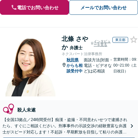
電話でお問い合わせ
メールでお問い合わせ
北條 さや
東京都
インタビュ
ーを見る
か
弁護士
ネクスパート法律事務所
営業時間：09:
秋田県
面談方法(対面・
からも相
電話・ビデオな
00~21:00（土
談受付中
ど)は応相談
日祝日）
殺人未遂
【全国13拠点／24時間受付】痴漢・盗撮・不同意わいせつで逮捕され
たら、すぐにご相談ください。刑事事件の示談交渉の経験豊富な弁護
士がスピード対応します！不起訴・早期釈放を目指して粘りの弁護活