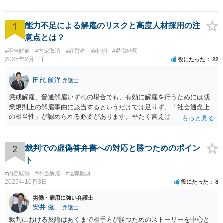
1
能力不足による解雇のリスクと高度人材採用の注
意点とは？
#不当解雇
#内定取消
#経営者・会社側
#退職勧奨
2025年2月1日
役にたった
22
田代 航洋
弁護士
懲戒解雇、普通解雇いずれの場合でも、有効に解雇を行うためには就
業規則上の解雇事由に該当するというだけでは足りず、「社会通念上
の相当性」が認められる必要があります。平たく言えば、解雇の原因
となった行為が解雇に値するほどの行為かということが厳格に判断さ
れます。 日本の労働法上、解雇は非常にハードルが高いです。 解雇が
有効か無効かという点は能力不足の程度にもよりますが、顧問弁護士
2
裁判での虚偽答弁書への対応と勝つためのポイン
の先生は具体的な事情を検討した上で能力不足の程度が解雇を有効と
ト
するほどではないと判断されたのだと思います。 例えば、無断欠勤を
#内定取消
#不当解雇
#退職勧奨
連続する、会社のお金を横領する等の場合には一発で解雇した場合で
2025年10月3日
役にたった
8
も有効と判断されるケースも多いですが、たしかに能力不足のみの場
合はかなり解雇のハードルが高いと言わざるを得ません。 なお、懲戒
労働・雇用に強い弁護士
解雇の場合には、戒告、譴責、減給、出勤停止等解雇よりも軽い処分
安井 健二
弁護士
を行い、改善を促したもののそれでも改善されない場合には解雇に踏
裁判における反論はあくまで相手方が勝つためのストーリーを中心と