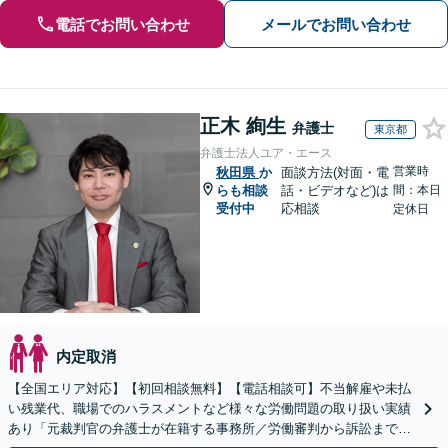
電話でお問い合わせ
メールでお問い合わせ
正木 絢生
弁護士
東京都
弁護士法人ユア・エース
営業時
秋田県
か
面談方法(対面・電
らも相談
話・ビデオなど)は
間：本日
受付中
応相談
定休日
内定取消
【全国エリア対応】【初回相談無料】【電話相談可】不当解雇や未払
い残業代、職場でのハラスメントなど様々な労働問題の取り扱い実績
あり「元裁判官の弁護士が在籍する事務所／労働審判から訴訟まで、