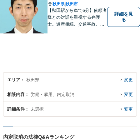
秋田県
秋田市
|
【秋田駅から車で6分】依頼者
詳細を見
様との対話を重視する弁護
る
士。遺産相続、交通事故、離
婚、債務整理、企業法務な
ど、皆様の抱える問題を幅広
く取り扱っております。お困
りごとがあれば、お一人で抱
え込むことなくぜひご相談く
ださい！【駐車場あり】
エリア
秋田県
変更
相談内容
労働・雇用、内定取消
変更
詳細条件
未選択
変更
内定取消の法律Q&Aランキング