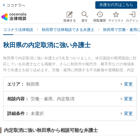
弁護士の方はこちら
ココナラへ
投稿する
探す
閲覧履歴
マイリスト
ログイン
ココナラ法律相談
秋田県で法律相談できる弁護士
秋田県で労働・雇用
秋田県の内定取消に強い弁護士
秋田県で内定取消に強い弁護士が1名見つかりました。休日面談や夜間面談に対
応している弁護士なども掲載中。さらに秋田市や能代市、横手市などの地域条
件で弁護士を絞り込めます。労働・雇用に関係する不当解雇や退職勧奨、内定
取消等の細かな分野での絞り込み検索もでき便利です。特に田中法律事務所の
田中 伸顕弁護士のプロフィール情報や弁護士費用、強みなどが注目されていま
エリア
秋田県
変更
す。『秋田県で土日や夜間に発生した内定取消のトラブルを今すぐに弁護士に
相談したい』『内定取消のトラブル解決の実績豊富な近くの弁護士を検索した
相談内容
労働・雇用、内定取消
変更
い』『初回相談無料で内定取消を法律相談できる秋田県内の弁護士に相談予約
したい』などでお困りの相談者さんにおすすめです。
詳細条件
未選択
変更
内定取消に強い秋田県から相談可能な弁護士