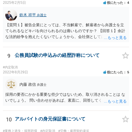
2025年2月5日
役にたった
4
鈴木 祥平
弁護士
【質問１】被告企業にとっては、不当解雇で、解雇者から弁護士を立
てられるなどキバを向けられるのは痛いものですか？ 【回答１】余計
な法的紛争を抱えたくないでしょうから、会社側としては面倒だと思
うと思います。ただ、法的紛争になれば 会社側も弁護士を正式に立て
て争ってくることになると思います。 【質問２】今、解雇した社員よ
り労働審判を仕掛けられておりますが、社長が顧問弁護士の悪知恵
9
公務員試験の申込みの経歴詐称について
で、労働審判を無視して欠席しております。 どういう意図があります
か？ 【回答２】相手方が全く連絡することなく労働審判期日を欠席し
#内定取消
た場合は、申立人に主張・立証を行わせ、申立人の言い分が相当と認
2022年8月29日
役にたった
5
められるの であれば、申立人の意向を確認した上で、申立人の言い分
どおりの労働審判が行われることが考えられますので、欠席すること
内藤 政信
弁護士
は無いと思います。 代理人だけも出席しているのでれば、審理は可能
採用の要否にかかる重要な些少ではないため、取り消されることは な
です。 【質問３】会社の弱音を握られて復職させたくない模様なの
いでしょう。 問い合わせがあれば、素直に、回答してください。
で、ずるずると交渉や裁判を引き延ばしていると思われますが。 【回
答３】会社側としては、引き延ばしてもメリットがあるとは思えませ
んので、会社側としてももしかしたらある程度の勝算もって臨んでい
10
アルバイトの身元保証書について
る のかも知れません。
#業務上過失・損害賠償
#内定取消
#労働・雇用契約違反