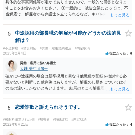
具体的な事実関係等が定かでありませんので、一般的な回答となりま
すことをお含みおきください。 ①一般的に、被告企業にとっては、不
当解雇で、解雇者から弁護士を立てられるなど、キバを向けられるの
はやはり痛いものですか？ →弁護士ですと、解雇事由が違法か否かに
ついて専門的な知識、経験を有しておりますので、労働法規上の正当
な根拠がない場合に会社側の主張を通すのは難しくなる場合が多いか
5
中途採用の部長職の解雇が可能かどうかの法的見
と思われます。 もっとも、依頼者本人（労働者）の意向もあります
解は？
が、一定の落し所をもって交渉に当たることもあり、早期解決を実現
#不当解雇
#労災対応
#労働・雇用契約違反
#内定取消
することも可能になる場合もあります。 弁護士を立てられたり裁判を
2025年2月4日
役にたった
6
提起されると、会社側も弁護士に依頼して、長期的な対応が必要にな
り、最終的にはバックペイが生じるおそれもあるため、解雇を争われ
労働・雇用に強い弁護士
るのは、時間や費用の観点からも負担が大きいと思われます。 ②この
大﨑 美生
弁護士
ように、ずるずると交渉を引き延ばしている間に、そのうち転職をす
確かに中途採用の場合は新卒採用と異なり他職種や配転を検討する必
るだろうと、社長なりに作戦を立てているようですが。このように復
要がないと判断した裁判例はありますが、解雇のし易さについてはそ
職をさせないために、ずるずると交渉を引き延ばすのも作戦としてあ
の点の違いしかないともいえます。 結局のところ解雇理由が認められ
りますか？ →労働者の資力との関係で、交渉や裁判を長期に行うこと
るのかが問題です。 御社のケースでも、解雇理由の事情が社長との一
で労働者の余力がなくなり、労働者側から会社寄りの解決案を受け入
回の言い合いだけであれば、解雇までは難しいと思われます。 それ以
れるといった対応をさせるという作戦として考えられるところです。
外の事情を踏まえて、改善の余地がないほど解雇理由（能力不足や協
6
恋愛詐欺と訴えられそうです。
もっとも、ご認識のとおり、バックペイや裁判になった際のレピュテ
調性のなさ等）があるのでしたら、解雇も相当と思料します。 ご参考
ーションリスクを考慮すると得策とは言い難いのではないかと考えら
までにお願いします。
#慰謝料請求された側
#加害者
#特殊詐欺
#内定取消
れます。 仮に、裁判になり敗訴判決が出た場合、会社名が記載されて
2022年6月21日
役にたった
4
裁判例として書籍に掲載されたりニュースとなる可能性がありますの
で、社会的な印象が大きく下がるリスクはございます。