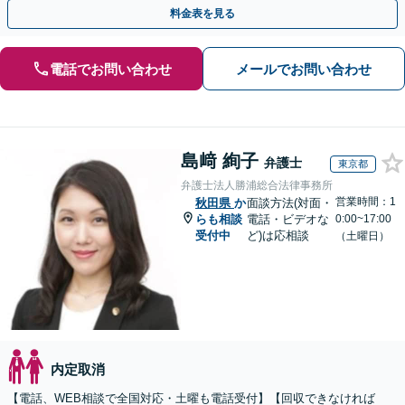
裁判官経験を活かした最適な戦略を立案」
料金表を見る
電話でお問い合わせ
メールでお問い合わせ
島﨑 絢子
弁護士
東京都
弁護士法人勝浦総合法律事務所
営業時間：1
秋田県
か
面談方法(対面・
らも相談
電話・ビデオな
0:00~17:00
受付中
ど)は応相談
（土曜日）
内定取消
【電話、WEB相談で全国対応・土曜も電話受付】【回収できなければ