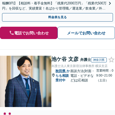
報酬0円】【相談料・着手金無料】「残業代2000万円」「残業代500万
円」を回収など、実績豊富！名ばかり管理職／運送業／飲食業／外資
系など妥協せずに交渉！他で断られた方も対応。
料金表を見る
電話でお問い合わせ
メールでお問い合わせ
池ケ谷 文彦
弁護士
神奈川県
弁護士法人東京新宿法律事務所 横浜支店
営業時間：0
秋田県
か
面談方法(対面・
らも相談
電話・ビデオな
9:00~21:00
受付中
ど)は応相談
（土日）