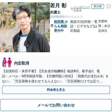
若月 彰
東京都
インタビュー
を見る
弁護士
法律事務所クレシェンド
営業時
秋田県
か
面談方法(対面・電
らも相談
話・ビデオなど)は
間：本日
受付中
応相談
定休日
内定取消
【全国対応・来所不要】【完全成功報酬制】相談料0、着手金0。電
話・メール・WEB相談可能。【労働問題に特化】「残業代が支払われ
ない」「労災保険を使わせてもらえない」「労災保険だけでは足りな
い。損害賠償請求したい」など労働問題はお任せを。
料金表を見る
メールでお問い合わせ