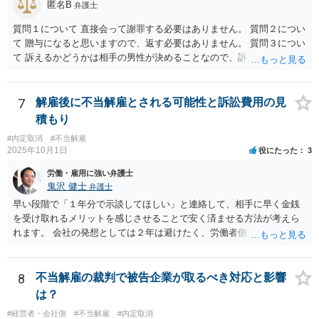
匿名B
弁護士
質問１について 直接会って謝罪する必要はありません。 質問２につい
て 贈与になると思いますので、返す必要はありません。 質問３につい
て 訴えるかどうかは相手の男性が決めることなので、訴えることはな
いと言い切れませんが、訴えても請求が認められる可能性がないと思
われますので、結果的には訴えてこないと思われます。 相手の男性か
らのメッセージには、脅迫的な言動で関係を継続させようとの意図も
7
解雇後に不当解雇とされる可能性と訴訟費用の見
うかがわれますので、早めに警察にご相談することをお勧めします。
積もり
#内定取消
#不当解雇
2025年10月1日
役にたった
3
労働・雇用に強い弁護士
鬼沢 健士
弁護士
早い段階で「１年分で示談してほしい」と連絡して、相手に早く金銭
を受け取れるメリットを感じさせることで安く済ませる方法が考えら
れます。 会社の発想としては２年は避けたく、労働者側も２年分いけ
ば成功でしょう。
8
不当解雇の裁判で被告企業が取るべき対応と影響
は？
#経営者・会社側
#不当解雇
#内定取消