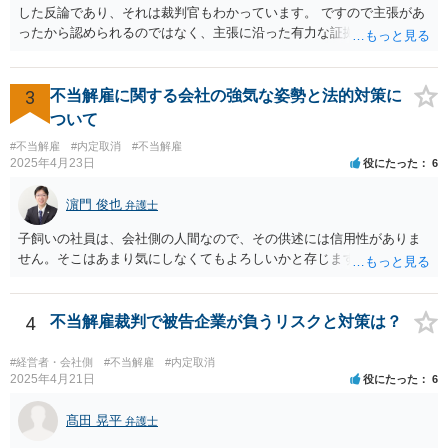
み切る等段階的に手順をい踏んだ場合は解雇が有効と判断される可能
した反論であり、それは裁判官もわかっています。 ですので主張があ
性が高まります。 高度人材の中途社員だから直ちに解雇しやすいとい
ったから認められるのではなく、主張に沿った有力な証拠があるかど
うわけではありませんが、高度人材の中途社員の場合は雇用契約上、
うかが重要です。 相手方の主張をコントロールすることはできないの
相応に高い能力を求められているため能力不足か否かの判断が給与の
で、あくまで証拠に基づいているか否かを念頭に読むことをお勧めし
低い新卒の社員と比較すると厳格に判断される結果、解雇の有効性の
ます。 あまり過敏に反応してしまうと、気疲れしてしまいます。 代理
3
不当解雇に関する会社の強気な姿勢と法的対策に
判断が比較的甘くなるという可能性はあると考えます。 もっとも、高
人を信頼して自分の主張をきっちり提出してもらうことのほうが大事
ついて
度人材の中途社員の場合でもやはり解雇のハードルは相応に高いもの
ですので、いまの弁護士を信頼してコミュニケーションをとっていた
となります。 今回のようなリスクを避ける観点からは、会社側として
#不当解雇
#内定取消
#不当解雇
だければと思います。
2025年4月23日
役にたった
6
無期雇用契約ではなく有期雇用契約で募集する、試用期間付を設け
る、業務委託契約を検討するという方法もあり得るかと存じます。
濵門 俊也
（※業務委託契約を検討される場合は、運用面によっては実質的に雇
弁護士
用契約関係であると判断されるリスクもありますので顧問弁護士の先
子飼いの社員は、会社側の人間なので、その供述には信用性がありま
生にもご相談の上慎重にご判断ください。）
せん。そこはあまり気にしなくてもよろしいかと存じます。
4
不当解雇裁判で被告企業が負うリスクと対策は？
#経営者・会社側
#不当解雇
#内定取消
2025年4月21日
役にたった
6
髙田 晃平
弁護士