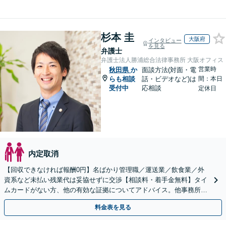
杉本 圭
大阪府
インタビュー
を見る
弁護士
弁護士法人勝浦総合法律事務所 大阪オフィス
営業時
秋田県
か
面談方法(対面・電
らも相談
話・ビデオなど)は
間：本日
受付中
応相談
定休日
内定取消
【回収できなければ報酬0円】名ばかり管理職／運送業／飲食業／外
資系など未払い残業代は妥協せずに交渉【相談料・着手金無料】タイ
ムカードがない方、他の有効な証拠についてアドバイス。他事務所で
断られた方もご相談ください。あなたの権利を守ります！
料金表を見る