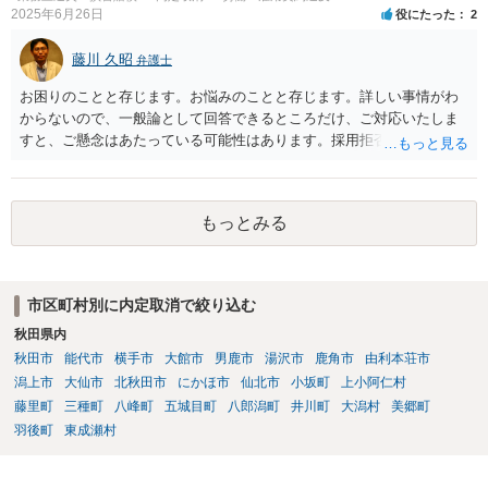
2025年6月26日
役にたった
2
藤川 久昭
弁護士
お困りのことと存じます。お悩みのことと存じます。詳しい事情がわ
からないので、一般論として回答できるところだけ、ご対応いたしま
すと、ご懸念はあたっている可能性はあります。採用拒否、採用内定
取消が有効になる可能性はあります。補償内容によっては、記載通り
の内容が有効にならない可能性はありますし、そもそも契約が無効に
なる可能性はあります。本件は、法的に正確に分析すべき事案です。
もっとみる
素人判断は大いに危険です。法的に正確に分析されたい場合には、労
働法にかなり詳しく、上記に関連した法理等にも通じた弁護士等に相
談し、証拠をもとにしながら具体的な話をなさった上で、今後の対応
を検討するべきです。良い解決になりますよう祈念しております。
市区町村別に内定取消で絞り込む
秋田県内
秋田市
能代市
横手市
大館市
男鹿市
湯沢市
鹿角市
由利本荘市
潟上市
大仙市
北秋田市
にかほ市
仙北市
小坂町
上小阿仁村
藤里町
三種町
八峰町
五城目町
八郎潟町
井川町
大潟村
美郷町
羽後町
東成瀬村