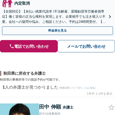
内定取消
【全国対応】【未払い残業代請求 /不当解雇、退職勧奨等労働者側専
従】働く皆様の正当な権利を実現します。企業相手でも泣き寝入り不
要。会社への疑問や悩み、ご相談ください。予約は24時間受付。【初
回面談無料】【夜間・休日対応可】
料金表を見る
電話でお問い合わせ
メールでお問い合わせ
秋田県に所在する弁護士
秋田県の事務所等での面談予約が可能です。
1
人の弁護士が見つかりました
(検索結果について詳しくは
こちら
)
1件中 1-1件を表示
田中 伸顕
弁護士
田中法律事務所