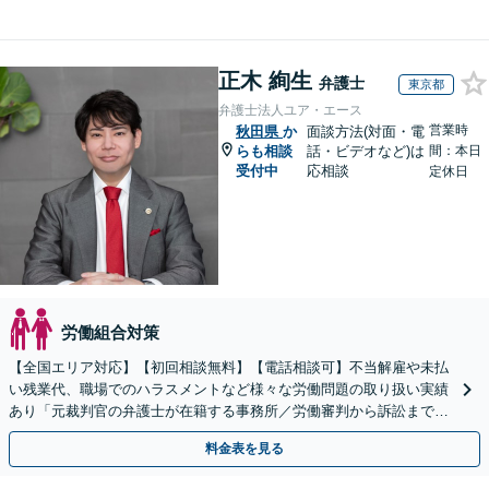
正木 絢生
弁護士
東京都
弁護士法人ユア・エース
営業時
秋田県
か
面談方法(対面・電
らも相談
話・ビデオなど)は
間：本日
受付中
応相談
定休日
労働組合対策
【全国エリア対応】【初回相談無料】【電話相談可】不当解雇や未払
い残業代、職場でのハラスメントなど様々な労働問題の取り扱い実績
あり「元裁判官の弁護士が在籍する事務所／労働審判から訴訟まで、
裁判官経験を活かした最適な戦略を立案」
料金表を見る