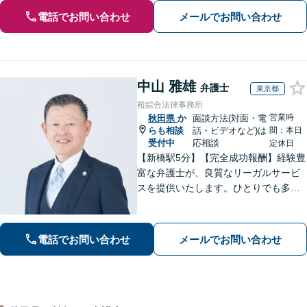
電話でお問い合わせ
メールでお問い合わせ
中山 雅雄
弁護士
東京都
裕綜合法律事務所
営業時
秋田県
か
面談方法(対面・電
らも相談
話・ビデオなど)は
間：本日
受付中
応相談
定休日
【新橋駅5分】【完全成功報酬】経験豊
富な弁護士が、良質なリーガルサービ
スを提供いたします。ひとりでも多く
の方が笑顔で未来を歩めるよう、丁寧
にアドバイス・サポートをいたしま
す。お困りの際は、ぜひご相談くださ
電話でお問い合わせ
メールでお問い合わせ
い。【弁護士歴20年以上】