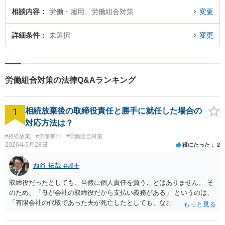
相談内容
労働・雇用、労働組合対策
変更
詳細条件
未選択
変更
労働組合対策の法律Q&Aランキング
1
相続放棄後の取締役責任と勝手に就任した場合の
対応方法は？
#相続放棄
#労働審判
#労働組合対策
2026年5月28日
役にたった
2
西谷 拓哉
弁護士
取締役だったとしても、当然に個人責任を負うことはありません。 そ
のため、「母が会社の取締役だから支払い義務がある」 というのは、
「有限会社の代取であった夫が死亡したとしても、なお、母は有限会
社の取締役として存在しているのだから、会社の債務の支払処理を代
わりにする必要がある」という趣旨なのではないかと思われます。 相