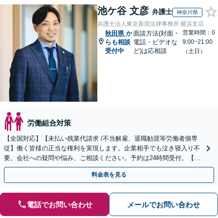
池ケ谷 文彦
弁護士
神奈川県
弁護士法人東京新宿法律事務所 横浜支店
営業時間：0
秋田県
か
面談方法(対面・
らも相談
電話・ビデオな
9:00~21:00
受付中
ど)は応相談
（土日）
労働組合対策
【全国対応】【未払い残業代請求 /不当解雇、退職勧奨等労働者側専
従】働く皆様の正当な権利を実現します。企業相手でも泣き寝入り不
要。会社への疑問や悩み、ご相談ください。予約は24時間受付。【初
回面談無料】【夜間・休日対応可】
料金表を見る
電話でお問い合わせ
メールでお問い合わせ