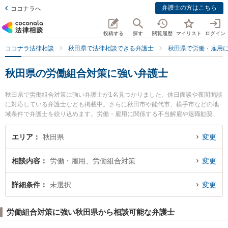
弁護士の方はこちら
ココナラへ
投稿する
探す
閲覧履歴
マイリスト
ログイン
ココナラ法律相談
秋田県で法律相談できる弁護士
秋田県で労働・雇用
秋田県の労働組合対策に強い弁護士
秋田県で労働組合対策に強い弁護士が1名見つかりました。休日面談や夜間面談
に対応している弁護士なども掲載中。さらに秋田市や能代市、横手市などの地
域条件で弁護士を絞り込めます。労働・雇用に関係する不当解雇や退職勧奨、
内定取消等の細かな分野での絞り込み検索もでき便利です。特に田中法律事務
所の田中 伸顕弁護士のプロフィール情報や弁護士費用、強みなどが注目されて
エリア
秋田県
変更
います。『秋田県で土日や夜間に発生した労働組合対策のトラブルを今すぐに
弁護士に相談したい』『労働組合対策のトラブル解決の実績豊富な近くの弁護
相談内容
労働・雇用、労働組合対策
変更
士を検索したい』『初回相談無料で労働組合対策を法律相談できる秋田県内の
弁護士に相談予約したい』などでお困りの相談者さんにおすすめです。
詳細条件
未選択
変更
労働組合対策に強い秋田県から相談可能な弁護士