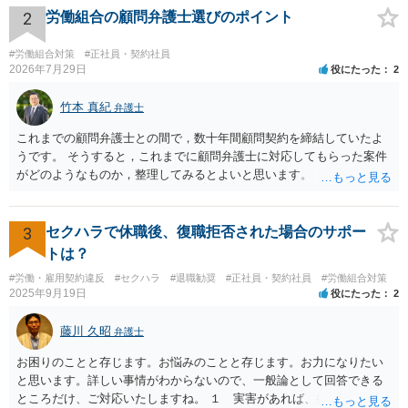
続放棄したとしても、取締役である母には残された有限会社の後始末
2
労働組合の顧問弁護士選びのポイント
をどうするのかという問題が残ります。 一度、司法書士や弁護士等の
専門家に相談されることをオススメ致します。
#労働組合対策
#正社員・契約社員
2026年7月29日
役にたった
2
竹本 真紀
弁護士
これまでの顧問弁護士との間で，数十年間顧問契約を締結していたよ
うです。 そうすると，これまでに顧問弁護士に対応してもらった案件
がどのようなものか，整理してみるとよいと思います。 これにより，
どのような案件で依頼することが多いのかわかると思います。 複数の
事務所を比較した上で，弁護士と面談をする際，そのような案件に対
応してもらえるのかが重要だと思います。 ただ，組合員の相談内容に
3
セクハラで休職後、復職拒否された場合のサポー
ついて，分野を絞っているのか，それともどのような分野でもよいと
トは？
いうことで法律相談を依頼しているかの観点も重要です。 組合員とす
#労働・雇用契約違反
#セクハラ
#退職勧奨
#正社員・契約社員
#労働組合対策
れば，相談だけではなく，できれば受任まで考えている場合も多いと
2025年9月19日
役にたった
2
思います。 そうすると，労働組合としての相談だけではなく，基本的
に全ての分野を対象にして考える必要もあるかもしれません。 そうで
藤川 久昭
弁護士
ないと，相談内容によって，対応が変わってしまうこともあると思い
ます。 組合員の相談についても，基本的に受任まで考えてもらえるこ
お困りのことと存じます。お悩みのことと存じます。お力になりたい
とができるのかも検討要素の一つかもしれません。
と思います。詳しい事情がわからないので、一般論として回答できる
ところだけ、ご対応いたしますね。 １ 実害があれば、損害賠償請求