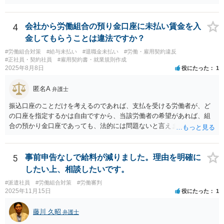
できる可能性はあります。ただ、請求額通りが法的に認められるとは
限らないです。損害賠償請求は可能ですが、損害との因果関係の立証
が容易ではないと思われます。客観的証拠が不可欠です。 ２ 休職期
4
会社から労働組合の預り金口座に未払い賃金を入
間満了による退職・解雇について無効だと争える可能性が高いです。
金してもらうことは違法ですか？
法的責任をきちんと追及されたい場合には、労務管理と労働法にかな
#労働組合対策
#給与未払い
#退職金未払い
#労働・雇用契約違反
り詳しく、上記に関係した法理等にも通じた弁護士等に相談し、法的
#正社員・契約社員
#雇用契約書・就業規則作成
に正確に分析してもらい、今後の対応を検討するべきです。良い解決
2025年8月8日
役にたった
1
になりますよう祈念しております。
匿名A
弁護士
振込口座のことだけを考えるのであれば、支払を受ける労働者が、ど
の口座を指定するかは自由ですから、当該労働者の希望があれば、組
合の預かり金口座であっても、法的には問題ないと言えます。 ただ
し、そこから、何らかの天引きをして労働者に支払うということにな
ると、場合によっては非弁の問題が生じる可能性が考えられます。
5
事前申告なしで給料が減りました。理由を明確に
したい上、相談したいです。
#派遣社員
#労働組合対策
#労働審判
2025年11月15日
役にたった
1
藤川 久昭
弁護士