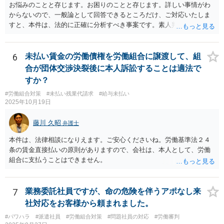
お悩みのことと存じます。お困りのことと存じます。詳しい事情がわ
からないので、一般論として回答できるところだけ、ご対応いたしま
すと、本件は、法的に正確に分析すべき事案です。素人判断は大いに
危険です。本相談は、ネットでのやりとりだけでは、正確な回答が難
しい案件です。労働組合への相談も有効です。就業規則の変更では変
更できない労働条件の場合（労働契約法１０条但書）は、労働者の同
6
未払い賃金の労働債権を労働組合に譲渡して、組
意が必要です。この場合、真の同意がいるとされる場合も十分にあり
合が団体交渉決裂後に本人訴訟することは適法で
ます。就業規則の不利益変更問題であれば労働契約法１０条本文に基
すか？
づいて判断されます。周知性と合理性の要件の有無が問題となりま
#労働組合対策
#未払い残業代請求
#給与未払い
す。合理性は必要性、不利益性、相当性、その他の要素から判断され
2025年10月19日
ます。良い解決になりますよう祈念しております。法的責任をきちん
と追及されたい場合には、労働法にかなり詳しく、上記に関係した法
藤川 久昭
弁護士
理等にも通じた弁護士等に相談し、法的に正確に分析してもらい、今
後の対応を検討するべきです。
本件は、法律相談になりえます。ご安心くださいね。労働基準法２４
条の賃金直接払いの原則がありますので、会社は、本人として、労働
組合に支払うことはできません。
7
業務委託社員ですが、命の危険を伴うアポなし来
社対応をお客様から頼まれました。
#パワハラ
#派遣社員
#労働組合対策
#問題社員の対応
#労働審判