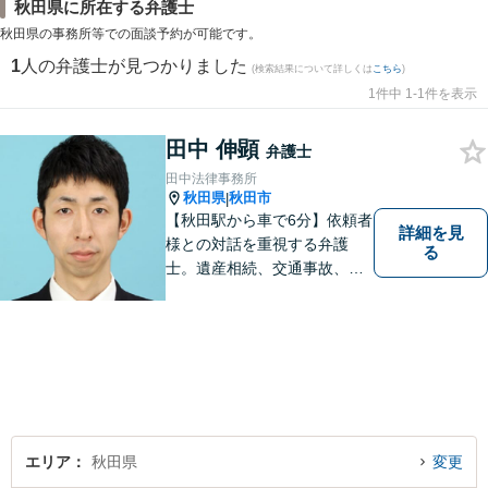
秋田県に所在する弁護士
秋田県の事務所等での面談予約が可能です。
1
人の弁護士が見つかりました
(検索結果について詳しくは
こちら
)
1件中 1-1件を表示
田中 伸顕
弁護士
田中法律事務所
秋田県
秋田市
|
【秋田駅から車で6分】依頼者
詳細を見
様との対話を重視する弁護
る
士。遺産相続、交通事故、離
婚、債務整理、企業法務な
ど、皆様の抱える問題を幅広
く取り扱っております。お困
りごとがあれば、お一人で抱
え込むことなくぜひご相談く
ださい！【駐車場あり】
エリア
秋田県
変更