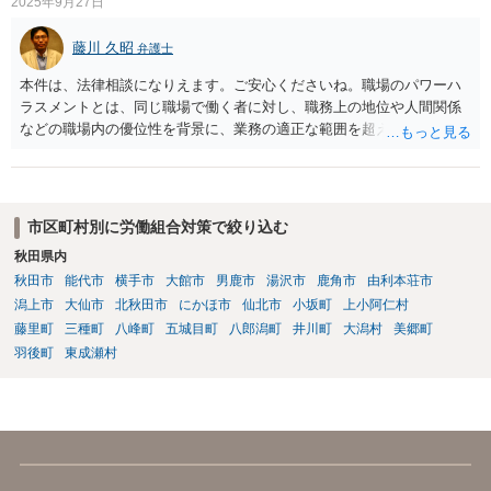
2025年9月27日
藤川 久昭
弁護士
本件は、法律相談になりえます。ご安心くださいね。職場のパワーハ
ラスメントとは、同じ職場で働く者に対し、職務上の地位や人間関係
などの職場内の優位性を背景に、業務の適正な範囲を超えて、精神
的・身体的苦痛を与える又は職場環境を悪化させる行為をいいます。
本件の言動が、これらに該当するかどうか、証拠に基づいて、子細な
分析と慎重な対応が必要です。客観的証拠が不可欠です。法的責任を
きちんと追及されたい場合には、労働法にかなり詳しく、上記に関係
市区町村別に労働組合対策で絞り込む
した法理等にも通じた弁護士等に相談し、法的に正確に分析してもら
秋田県内
い、今後の対応を検討するべきです。
秋田市
能代市
横手市
大館市
男鹿市
湯沢市
鹿角市
由利本荘市
潟上市
大仙市
北秋田市
にかほ市
仙北市
小坂町
上小阿仁村
藤里町
三種町
八峰町
五城目町
八郎潟町
井川町
大潟村
美郷町
羽後町
東成瀬村