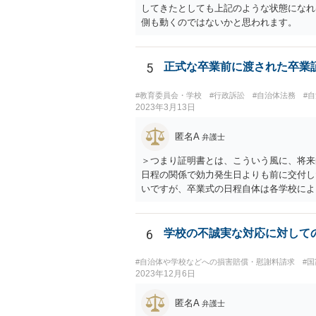
してきたとしても上記のような状態になれ
側も動くのではないかと思われます。
5
正式な卒業前に渡された卒業
#教育委員会・学校
#行政訴訟
#自治体法務
#
2023年3月13日
匿名A
弁護士
＞つまり証明書とは、こういう風に、将来
日程の関係で効力発生日よりも前に交付し
いですが、卒業式の日程自体は各学校によ
問題はないでしょう。 ＞万一、効力発生
効化されるということですね？ そう考え
されており、卒業式時点では、そのこと自
6
学校の不誠実な対応に対して
う。 問題は、証書そのものではなく、在
接関係しないと思います。
#自治体や学校などへの損害賠償・慰謝料請求
#
2023年12月6日
匿名A
弁護士