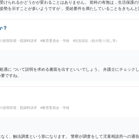
受けられるかどうかが変わることはありません。 前科の有無は，生活保護の
姿勢を示すことが多いようですが， 受給要件を満たしていることをきちんと
か？
への損害賠償・慰謝料請求
#教育委員会・学校
#抗告訴訟（処分取り消し等）
処遇に ついて説明を求める書面を出すといいでしょう。 弁護士にチェックし
必要ですね。
への損害賠償・慰謝料請求
#教育委員会・学校
はなく、触法調査という形になります。 警察が調査をして児童相談所への通告