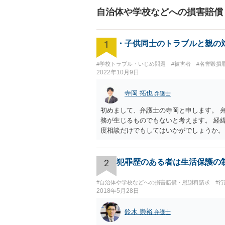
自治体や学校などへの損害賠償
1
・子供同士のトラブルと親の
#学校トラブル・いじめ問題
#被害者
#名誉毀損
2022年10月9日
寺岡 拓也
弁護士
初めまして、弁護士の寺岡と申します。 
務が生じるものでもないと考えます。 経
度相談だけでもしてはいかがでしょうか。
2
犯罪歴のある者は生活保護の
#自治体や学校などへの損害賠償・慰謝料請求
#
2018年5月28日
鈴木 崇裕
弁護士