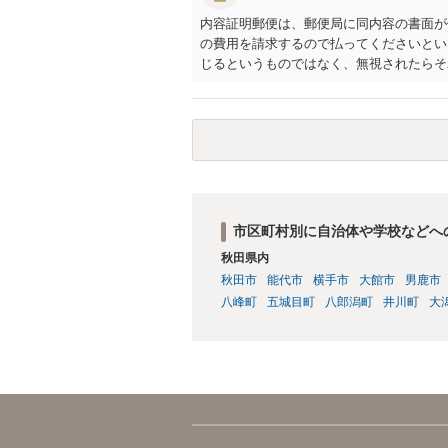
内容証明郵便は、郵便局に同内容の書面が
の費用を請求するので払ってくださいとい
じるというものではなく、無視されたらそ
要があります。郵便を送らずに最初から裁
べきです。 単に内容証明郵便を作っても
赤字になるかもしれないので、交渉の依頼
市区町村別に自治体や学校などへ
秋田県内
秋田市
能代市
横手市
大館市
男鹿市
八峰町
五城目町
八郎潟町
井川町
大