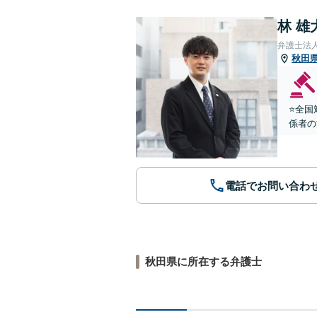
林 雄
弁護士法
秋田
⭐️全
係者の
電話でお問い合わ
秋田県に所在する弁護士