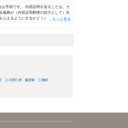
お手紙です。 内容証明を送ることは、そ
る義務が（内容証明郵便の効力として）生
もらえるようにするかどうかを検討する必
かということをよくよく相談の上、決める
依頼するかどうか、請求金額との関係で、
くの弁護士に直接相談してみてください。
町
上小阿仁村
藤里町
三種町