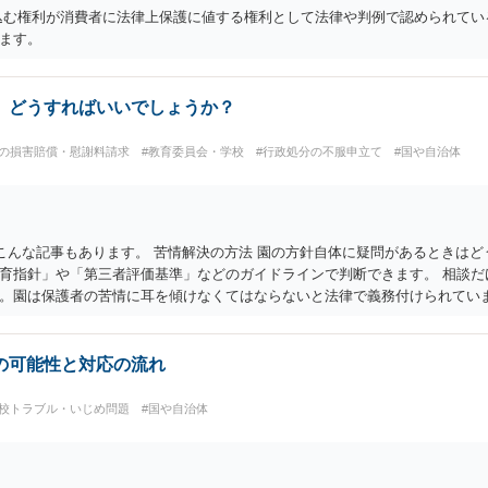
込む権利が消費者に法律上保護に値する権利として法律や判例で認められてい
ます。
。どうすればいいでしょうか？
への損害賠償・慰謝料請求
#教育委員会・学校
#行政処分の不服申立て
#国や自治体
 こんな記事もあります。 苦情解決の方法 園の方針自体に疑問があるときは
育指針」や「第三者評価基準」などのガイドラインで判断できます。 相談だ
。園は保護者の苦情に耳を傾けなくてはならないと法律で義務付けられてい
を施設ごとにおくことも指導されています。 保育園との相談や交渉で解決で
は「福祉サービス運営適正化委員会」が設置されています。 認可保育所はも
などの責任の範囲内にありますから、役所も相談に応じなくてはなりません
の可能性と対応の流れ
学校トラブル・いじめ問題
#国や自治体