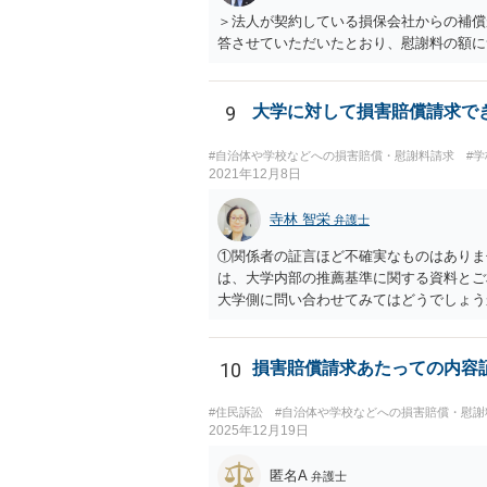
＞法人が契約している損保会社からの補償
答させていただいたとおり、慰謝料の額に
9
大学に対して損害賠償請求で
#自治体や学校などへの損害賠償・慰謝料請求
#
2021年12月8日
寺林 智栄
弁護士
①関係者の証言ほど不確実なものはありま
は、大学内部の推薦基準に関する資料とご
大学側に問い合わせてみてはどうでしょう
は依頼をして（受任してくれる弁護士がい
（数十万）であれば認められる可能性はあ
の賠償までは難しいと思います。 ですの
10
損害賠償請求あたっての内容
解が異なるかもしれません。
#住民訴訟
#自治体や学校などへの損害賠償・慰謝
2025年12月19日
匿名A
弁護士