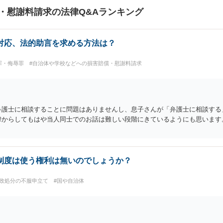
・慰謝料請求の法律Q&Aランキング
対応、法的助言を求める方法は？
罪・侮辱罪
#自治体や学校などへの損害賠償・慰謝料請求
弁護士に相談することに問題はありませんし、息子さんが「弁護士に相談する
緯からしてもはや当人同士でのお話は難しい段階にきているようにも思います
制度は使う権利は無いのでしょうか？
行政処分の不服申立て
#国や自治体