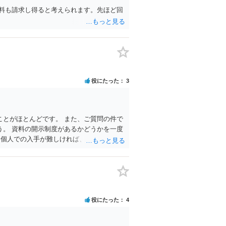
料も請求し得ると考えられます。先ほど回
役にたった
3
とがほとんどです。 また、ご質問の件で
。 資料の開示制度があるかどうかを一度
、個人での入手が難しければ、弁護士にまず
方法もあります。 ②少額の慰謝料程度
保証されているのでなければ、給与差額分
 ただ、この点に関しては弁護士によって見
役にたった
4