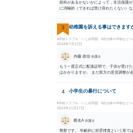
前科があるかないかによって，生活保護が
に消極的（できれば受け容れたくない）な
3
幼稚園を訴える事はできます
#学校トラブル・いじめ問題
#自治体や学校など
2018年7月12日
内藤 政信
弁護士
もう一度正式に配達証明で、子供が受けた
はかかりますが。 まだ双方の意見調整が
4
小学生の暴行について
#学校トラブル・いじめ問題
#自治体や学校など
2024年11月17日
匿名A
弁護士
警察です。 年齢的に犯罪捜査という形で