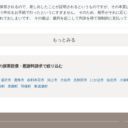
保管されるので、差し出したことが証明されるというものですが、その本質は
う申出をお手紙で行ったというにすぎません。 そのため、相手がそれに応じ
れでおしまいです。 その後は、裁判を起こして判決を得て強制的に支払って
判所に申し立てる方法もありえます。 弁護士に依頼する場合、何を依頼する
らうだけでよいのかどうか（これだけなら数万円でしょう）、その後の交渉を
はしないのか、など、検討すべき点はいろいろありますので、まずは、お近
もっとみる
の損害賠償・慰謝料請求で絞り込む
湯沢市
鹿角市
由利本荘市
潟上市
大仙市
北秋田市
にかほ市
仙北市
小坂
潟村
美郷町
羽後町
東成瀬村