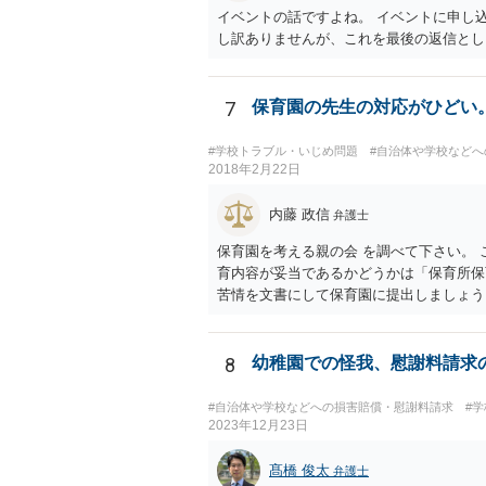
イベントの話ですよね。 イベントに申し
し訳ありませんが、これを最後の返信とし
7
保育園の先生の対応がひどい
#学校トラブル・いじめ問題
#自治体や学校など
2018年2月22日
内藤 政信
弁護士
保育園を考える親の会 を調べて下さい。
育内容が妥当であるかどうかは「保育所保
苦情を文書にして保育園に提出しましょう
三）。さらに苦情解決のための第三者委員
上げることになります。また、都道府県に
金を受けている施設は、市や区、都道府県
8
幼稚園での怪我、慰謝料請求
#自治体や学校などへの損害賠償・慰謝料請求
#
2023年12月23日
髙橋 俊太
弁護士