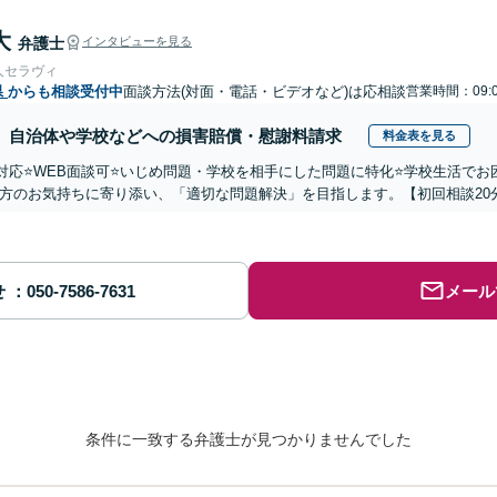
大
弁護士
インタビューを見る
人セラヴィ
県
からも相談受付中
面談方法(対面・電話・ビデオなど)は応相談
営業時間：09:
自治体や学校などへの損害賠償・慰謝料請求
料金表を見る
国対応⭐️WEB面談可⭐️いじめ問題・学校を相手にした問題に特化⭐️学校生活
方のお気持ちに寄り添い、「適切な問題解決」を目指します。【初回相談20
せ
メール
条件に一致する弁護士が見つかりませんでした