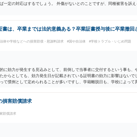
ば一定の対応はするでしょう。 外傷がないとのことですが、同種被害を訴え
証書は、卒業までは法的意義ある？卒業証書授与後に卒業撤回
自治体や学校などへの損害賠償・慰謝料請求
#国や自治体
#学校トラブル・いじめ問題
的に効力が発生する見込みとして、前倒しで当事者に交付するという事も、や
たからとしても、効力発生日が記載されている証明書の効力に影響はないでし
って慣例として定められることが多いですし、学籍離脱日も、学校によって
日より前に、その効力が無効となる出来事が起こったとしたら、その証明書は
るのが自然でしょう。 ただし、卒業証書自体は、通常記載されている内容が
体は過去の事実として間違いないので、卒業証書自体の無効かどうかという
の損害賠償請求
学中に何らかの問題を起こして学籍を剥奪されたかどうか、ということなので
国家賠償請求