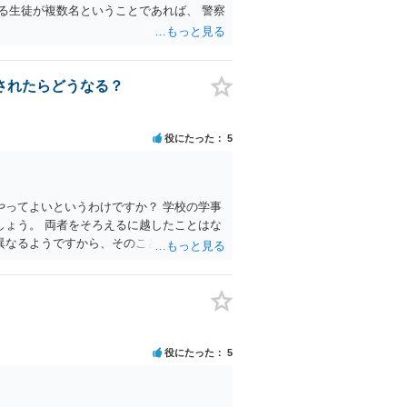
る生徒が複数名ということであれば、 警察
されたらどうなる？
役にたった
5
ってよいというわけですか？ 学校の学事
ょう。 両者をそろえるに越したことはな
異なるようですから、そのこと自体に特に
効力を発生する事なく、証明書としては無
、全課程を修了したという事実について記載
法的な効力を議論するものではないでしょ
、厳密に言えば卒業証書自体の議論とは直
役にたった
5