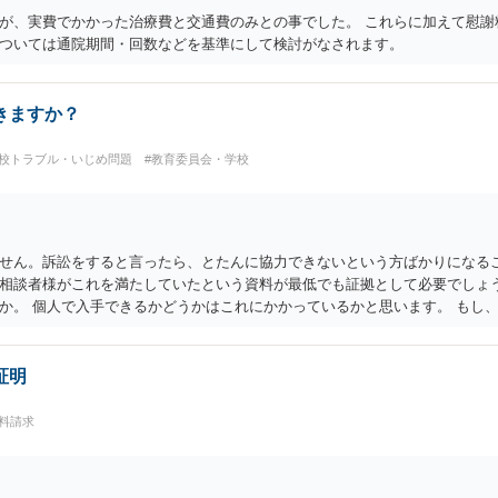
が、実費でかかった治療費と交通費のみとの事でした。 これらに加えて慰謝
ついては通院期間・回数などを基準にして検討がなされます。
きますか？
学校トラブル・いじめ問題
#教育委員会・学校
せん。訴訟をすると言ったら、とたんに協力できないという方ばかりになるこ
相談者様がこれを満たしていたという資料が最低でも証拠として必要でしょう
か。 個人で入手できるかどうかはこれにかかっているかと思います。 もし
るかどうかは別ですが）、弁護士法23条の2に基づく照会をしてもらうという
るかもしれません。 ですが、推薦がある場合に必ずB社に採用されることが
で、お金をかけて訴訟をしても得るものが少ない可能性は高いと思われます。
証明
料請求