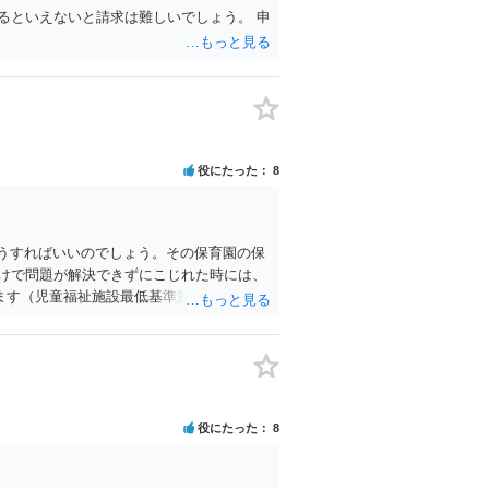
るといえないと請求は難しいでしょう。 申
役にたった
8
どうすればいいのでしょう。その保育園の保
けで問題が解決できずにこじれた時には、
ます（児童福祉施設最低基準第十四条の
きない時には、区市町村の担当課に苦情を
ちろんのこと、認可外の保育施設でも補助
。
役にたった
8