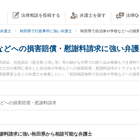
法律相談を投稿する
弁護士を探す
法律Q
弁護士
秋田県で行政事件に強い弁護士
秋田県で自治体や学校などへの損
などへの損害賠償・慰謝料請求に強い弁護
民訴訟、抗告訴訟（処分取り消し等）等の細かな分野での絞り込み検索もでき便利
で土日や夜間に発生した自治体や学校などへの損害賠償・慰謝料請求のトラブルを
実績豊富な近くの弁護士を検索したい』『初回相談無料で自治体や学校などへの損
者さんにおすすめです。
どへの損害賠償・慰謝料請求
謝料請求に強い秋田県から相談可能な弁護士