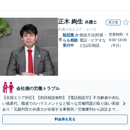
正木 絢生
弁護士
東京都
弁護士法人ユア・エース
営業時間：0
秋田県
か
面談方法(対面・
らも相談
電話・ビデオな
9:00~18:00
受付中
ど)は応相談
（平日）
会社側の労働トラブル
【全国エリア対応】【初回相談無料】【電話相談可】不当解雇や未払
い残業代、職場でのハラスメントなど様々な労働問題の取り扱い実績
あり「元裁判官の弁護士が在籍する事務所／労働審判から訴訟まで、
裁判官経験を活かした最適な戦略を立案」
料金表を見る