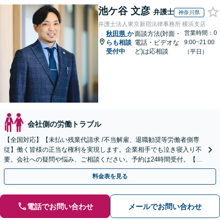
池ケ谷 文彦
弁護士
神奈川県
弁護士法人東京新宿法律事務所 横浜支店
営業時間：0
秋田県
か
面談方法(対面・
らも相談
電話・ビデオな
9:00~21:00
受付中
ど)は応相談
（平日）
会社側の労働トラブル
【全国対応】【未払い残業代請求 /不当解雇、退職勧奨等労働者側専
従】働く皆様の正当な権利を実現します。企業相手でも泣き寝入り不
要。会社への疑問や悩み、ご相談ください。予約は24時間受付。【初
回面談無料】【夜間・休日対応可】
料金表を見る
電話でお問い合わせ
メールでお問い合わせ