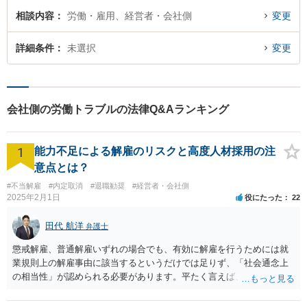
相談内容
労働・雇用、経営者・会社側
変更
詳細条件
未選択
変更
会社側の労働トラブルの法律Q&Aランキング
1
能力不足による解雇のリスクと高度人材採用の注
意点とは？
#不当解雇
#内定取消
#退職勧奨
#経営者・会社側
2025年2月1日
役にたった
22
田代 航洋
弁護士
懲戒解雇、普通解雇いずれの場合でも、有効に解雇を行うためには就
業規則上の解雇事由に該当するというだけでは足りず、「社会通念上
の相当性」が認められる必要があります。平たく言えば、解雇の原因
となった行為が解雇に値するほどの行為かということが厳格に判断さ
れます。 日本の労働法上、解雇は非常にハードルが高いです。 解雇が