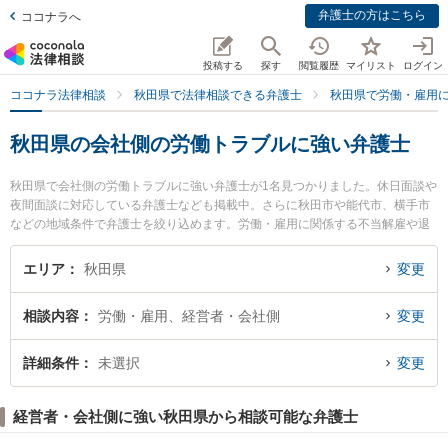
弁護士の方はこちら
ココナラへ
投稿する
探す
閲覧履歴
マイリスト
ログイン
ココナラ法律相談
秋田県で法律相談できる弁護士
秋田県で労働・雇用
秋田県の会社側の労働トラブルに強い弁護士
秋田県で会社側の労働トラブルに強い弁護士が1名見つかりました。休日面談や
夜間面談に対応している弁護士なども掲載中。さらに秋田市や能代市、横手市
などの地域条件で弁護士を絞り込めます。労働・雇用に関係する不当解雇や退
職勧奨、内定取消等の細かな分野での絞り込み検索もでき便利です。特に田中
法律事務所の田中 伸顕弁護士のプロフィール情報や弁護士費用、強みなどが注
エリア
秋田県
変更
目されています。『秋田県で土日や夜間に発生した会社側の労働トラブルのト
ラブルを今すぐに弁護士に相談したい』『会社側の労働トラブルのトラブル解
相談内容
労働・雇用、経営者・会社側
変更
決の実績豊富な近くの弁護士を検索したい』『初回相談無料で会社側の労働ト
ラブルを法律相談できる秋田県内の弁護士に相談予約したい』などでお困りの
相談者さんにおすすめです。
詳細条件
未選択
変更
経営者・会社側に強い秋田県から相談可能な弁護士