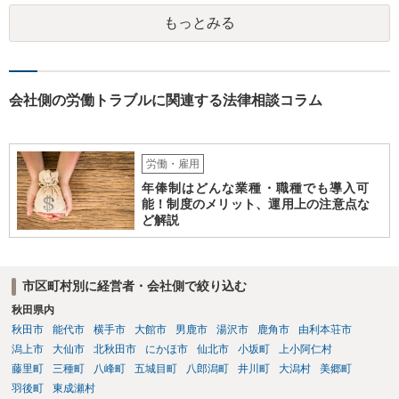
合には、上記に加えて弁護士費用が必要となるのは、原告被告共通で
もっとみる
す。
会社側の労働トラブルに関連する法律相談コラム
労働・雇用
年俸制はどんな業種・職種でも導入可
能！制度のメリット、運用上の注意点な
ど解説
市区町村別に経営者・会社側で絞り込む
秋田県内
秋田市
能代市
横手市
大館市
男鹿市
湯沢市
鹿角市
由利本荘市
潟上市
大仙市
北秋田市
にかほ市
仙北市
小坂町
上小阿仁村
藤里町
三種町
八峰町
五城目町
八郎潟町
井川町
大潟村
美郷町
羽後町
東成瀬村