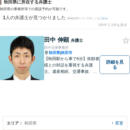
秋田県に所在する弁護士
秋田県の事務所等での面談予約が可能です。
1
人の弁護士が見つかりました
(検索結果について詳しくは
こちら
)
1件中 1-1件を表示
田中 伸顕
弁護士
田中法律事務所
秋田県
秋田市
|
【秋田駅から車で6分】依頼者
詳細を見
様との対話を重視する弁護
る
士。遺産相続、交通事故、離
婚、債務整理、企業法務な
ど、皆様の抱える問題を幅広
く取り扱っております。お困
りごとがあれば、お一人で抱
え込むことなくぜひご相談く
ださい！【駐車場あり】
エリア
秋田県
変更