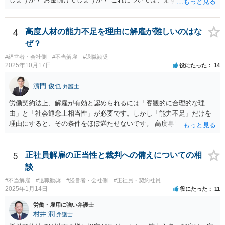
り経営者の考えが歪められ、このままでは会社がたち行かなくなると
弁護士は、依頼者（顧問会社）の意思（経営陣の意思）に従って、事
懸念するのであれば、ご相談者さんが経営者に対してその旨を伝え、
件を受任して遂行します。 そしてあなたの言う「早めに、決着をつけ
考えを改められるよう進言なさってはいかがでしょうか。
なさいな！」が意味するところは、「敗訴的和解」ということです
4
高度人材の能力不足を理由に解雇が難しいのはな
が、それには弁護士報酬はつきませんので、弁護士は確かに儲かりま
ぜ？
せん。 しかし、逆に負け筋の事件をズルズルすることは、着手金を増
#経営者・会社側
#不当解雇
#退職勧奨
額してもらえるわけでもない他方で、弁護士報酬も期待できないた
2025年10月17日
役にたった
14
め、むしろ他の事件処理ができないという意味で弁護士にも損害が増
すことはあっても、基本的に儲かることにはなりません。 控訴審で着
濵門 俊也
弁護士
手金をもらうということはありますが、1回限りの関係ではなく顧問の
関係なので、あまり好ましい処理ではありません。 事件終了後、顧問
労働契約法上、解雇が有効と認められるには「客観的に合理的な理
が切れる可能性があるからです。 つまり、弁護士は、儲かるためでは
由」と「社会通念上相当性」が必要です。しかし「能力不足」だけを
なく、顧問会社のためにその意思（それこそ会社の現在及び今後の戦
理由にすると、その条件をほぼ満たせないです。 高度専門職であって
略）を踏まえたうえで事件を遂行していると推測されます。 ＞②原告
も、 ・具体的な業績評価や数値目標との乖離を示す証拠 ・教育・指導
は年俸が1200万円と高かったこともあり、復職を希望しております。
や配置転換などの改善措置を尽くした記録 を揃えないと、裁判所は
復職の気持ちを萎えさす意味で、ずるずると、裁判を引き延ばしてい
「合理的な解雇理由」とは認めないためです。 そのため、「能力不
5
正社員解雇の正当性と裁判への備えについての相
る作戦もあるのでしょうか？ 原告は、その年俸に執着があるというこ
足」で解雇を争われると、会社側が立証責任を果たせず、まず裁判に
談
とで復職の意思があるということであればなおさら、時間がかかった
勝てない（＝解雇無効と判断されやすい）のです。 ご質問者様のイメ
からと言って復職の気持ちが萎えるということはあまりありません。
#不当解雇
#退職勧奨
#経営者・会社側
#正社員・契約社員
ージとは逆で、「高年俸・高度専門職だからこそ」、客観性・合理性
2025年1月14日
役にたった
11
現在、原告的に勝ち筋の見通しが十分あるということであれば、バッ
をより厳しく求められ、能力不足理由で解雇が認められるハードルは
クペイに対する期待から、萎える理由はまず見当たりません。 つまり
むしろ高くなります。 中途の高度人材を能力不足で解雇するときは、
労働・雇用に強い弁護士
会社も原告の取下を狙っているという作戦の問題ではなく、上記、顧
① 導入期の評価基準と実績の比較 ② 複数回にわたる注意・指導・教
村井 潤
弁護士
問会社の意思の問題だと思われます。 ＞反論の書面も、矛盾だらけの
育の実施 ③ 配置転換などほかの改善策の検討 などをしっかり記録し