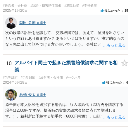
ます。 健康上の理由は「やむを得ない事由」の典型ですが，程度によ
#経営者・会社側
#訴訟・損害賠償請求
#退職勧奨
#不当解雇
って異なります。 子会社の代表取締役が辞任を認めてくれるのであれ
2025年1月20日
役にたった
15
ば，少なくとも法律上は，親会社（子会社にとっての株主）の承諾は
必要ありません。 なお，子会社の代表取締役には，取締役辞任の登記
岡田 晃朝
弁護士
をしてもらわなければなりません。 親会社が株主代表訴訟を提起する
次の段階の訴訟を意識して、 交渉段階では、あえて、証拠を出さない
ことは理論上可能ですが，あなたに対して追及できる責任は，あなた
という作戦もあり得ますか？ あるといえばありますが、決定的なもの
自身が会社に対して追う責任（例えば任務懈怠責任）の範囲に留まり
なら先に出して話をつける方が良いでしょう。 会社にとっても負担で
ます。子会社の負債をあなたに負わせることはできません。 実際上問
す。 また、そういう駆け引きは、裁判所における心象はよくないで
題となるのは，親会社からの圧力により，子会社の代表取締役があな
す。 それと認定はある事実と証拠の関係でされるので、一般の方が思
たの辞任に応じてくれない場合ですね。 子会社の代表取締役が全く動
うほどに駆け引き的な要素はありません。
10
アルバイト同士で起きた損害賠償請求に関する相
いてくれないと，辞任の登記をするためには，最終的には訴訟を提起
する必要が生じます。
談
#労災対応
#労災対応
#経営者・会社側
#セクハラ
2024年6月28日
役にたった
6
髙橋 俊太
弁護士
原告側が本人訴訟を選択する場合は、収入印紙代（20万円を請求する
場合は2000円ですが、提訴時の実際の請求金額に応じて増減しま
す。）、裁判所に予納する切手代（6000円程度）、出廷する際の交通
費などがかかります。 被告側が本人訴訟で対応する場合は、交通費、
書類郵送代（通信費等）の負担が考えられます。 弁護士に委任する場