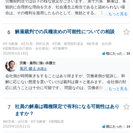
労働契約法では以下の様な規定がございます。 第十六条 解雇は、客
反論となっており、論理破綻もしており、もうダメです。担当役員の
ておかないと、解雇は無効とされる可能性が極めて高いです。
観的に合理的な理由を欠き、社会通念上相当であると認められない場
言葉をそのまま、文章にしたのか、一貫したストーリー性もありませ
合は、その権利を濫用したものとして、無効とする。 【ご質問１に対
ん。 とありますが、代理人弁護士としては、事実経験者が述べたこと
して】 「役員に逆らった」ということの内容次第ですが、 役員がどの
をそのまま事実主張するしかありません。事実として矛盾がないよう
ような命令を下し、それにどの様な逆らい方をしたのかによっては、
にストーリー性を与えるとそれは事実の捏造を伴うからです。
権利の濫用として解雇が無効とされる恐れはあると思います。 【ご質
6
解雇裁判での兵糧攻めの可能性についての相談
問２に対して】 得ている給与が高かったかどうかは、普通解雇の上で
は判断が難しいと思います。 経営上整理解雇の必要がある際の場合と
#不当解雇
#正社員・契約社員
#労働・雇用契約違反
#経営者・会社側
は事案が異なると思われます。 【ご質問３に対して】 「協調性のな
#退職理由(自己都合・会社都合)
#労働審判
2026年4月19日
役にたった
10
さ」＝能力不足ということにもならない様に思います。 指導や面談も
なく解雇ちうことをされたのでしたら、反省するチャンスも与えなか
労働・雇用に強い弁護士
ったと評価されることになろうかと思われます。 以上、ご質問が簡略
鬼沢 健士
弁護士
ですので、一般論的な私見としてお答えします。 ご参考になさって下
会社側が時間稼ぎをすることはあり得ますが、労働者側が提訴し、和
さい。
解に応じない態度を貫いていけば裁判は粛々と進みます。 会社側の対
応に抗うことは十分に可能です。 問題なのは、労働者側が「争わな
い」「諦める」態度をとることです。
7
社員の解雇は職種限定で有利になる可能性はあり
ますか？
#経営者・会社側
#不当解雇
#退職勧奨
2025年10月21日
役にたった
14