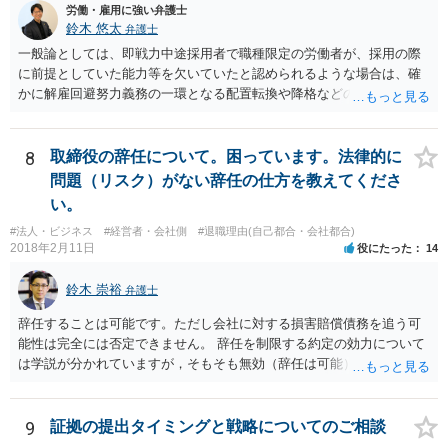
労働・雇用に強い弁護士
鈴木 悠太
弁護士
一般論としては、即戦力中途採用者で職種限定の労働者が、採用の際
に前提としていた能力等を欠いていたと認められるような場合は、確
かに解雇回避努力義務の一環となる配置転換や降格などの措置は必ず
しも求められませんし、新卒総合職などの場合と比べると相対的には
解雇の有効性が認められやすい傾向にあります。 しかし、このような
場合でも、「会社が当該労働者に対してどの程度改善の機会を与えた
8
取締役の辞任について。困っています。法律的に
か」との点はやはり重要な要素となり（業務改善計画など、御指摘の
問題（リスク）がない辞任の仕方を教えてくださ
手段はその一例となるでしょう）、裁判上もこの点について争点化す
い。
る可能性が高いと思います。 具体的事案での見通しや戦略については
#法人・ビジネス
#経営者・会社側
#退職理由(自己都合・会社都合)
個別事情によりますので、顧問弁護士の先生等とよくご相談なさるの
2018年2月11日
役にたった
14
が良いかと思います。
鈴木 崇裕
弁護士
辞任することは可能です。ただし会社に対する損害賠償債務を追う可
能性は完全には否定できません。 辞任を制限する約定の効力について
は学説が分かれていますが，そもそも無効（辞任は可能）と考える説
と，辞任の効力自体は認め，会社に対する債務不履行責任を負わされ
る可能性があると考える説が有力です。 ただし，いずれの説をとった
場合でも，会社にとって「不利な時期」に辞任したときは，「やむを
9
証拠の提出タイミングと戦略についてのご相談
得ない事由」がない限り，会社の損害を賠償しなければならなくなり