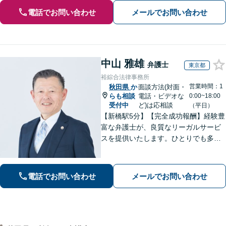
電話でお問い合わせ
メールでお問い合わせ
中山 雅雄
弁護士
東京都
裕綜合法律事務所
営業時間：1
秋田県
か
面談方法(対面・
らも相談
電話・ビデオな
0:00~18:00
受付中
ど)は応相談
（平日）
【新橋駅5分】【完全成功報酬】経験豊
富な弁護士が、良質なリーガルサービ
スを提供いたします。ひとりでも多く
の方が笑顔で未来を歩めるよう、丁寧
にアドバイス・サポートをいたしま
す。お困りの際は、ぜひご相談くださ
電話でお問い合わせ
メールでお問い合わせ
い。【弁護士歴20年以上】