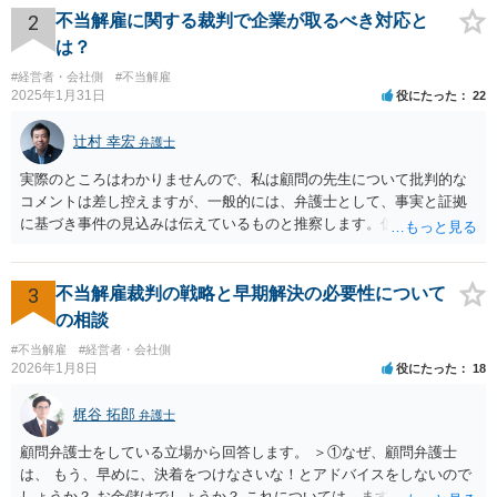
有効か無効かという点は能力不足の程度にもよりますが、顧問弁護士
2
不当解雇に関する裁判で企業が取るべき対応と
の先生は具体的な事情を検討した上で能力不足の程度が解雇を有効と
は？
するほどではないと判断されたのだと思います。 例えば、無断欠勤を
#経営者・会社側
#不当解雇
連続する、会社のお金を横領する等の場合には一発で解雇した場合で
2025年1月31日
役にたった
22
も有効と判断されるケースも多いですが、たしかに能力不足のみの場
合はかなり解雇のハードルが高いと言わざるを得ません。 なお、懲戒
辻村 幸宏
弁護士
解雇の場合には、戒告、譴責、減給、出勤停止等解雇よりも軽い処分
を行い、改善を促したもののそれでも改善されない場合には解雇に踏
実際のところはわかりませんので、私は顧問の先生について批判的な
み切る等段階的に手順をい踏んだ場合は解雇が有効と判断される可能
コメントは差し控えますが、一般的には、弁護士として、事実と証拠
性が高まります。 高度人材の中途社員だから直ちに解雇しやすいとい
に基づき事件の見込みは伝えているものと推察します。仮に弁護士の
うわけではありませんが、高度人材の中途社員の場合は雇用契約上、
アドバイスが不十分であったり、説得が上手でなかったとしても、そ
相応に高い能力を求められているため能力不足か否かの判断が給与の
れを経営者自身が問題と感じていないのであれば、また、こちらにお
低い新卒の社員と比較すると厳格に判断される結果、解雇の有効性の
書きのような経営者のマインドからすれば、弁護士のせいではなく、
3
不当解雇裁判の戦略と早期解決の必要性について
判断が比較的甘くなるという可能性はあると考えます。 もっとも、高
根本的には弁護士選び含めて経営者の判断であり、責任ではないかと
の相談
度人材の中途社員の場合でもやはり解雇のハードルは相応に高いもの
思います。実際、事件の見込みが芳しくないことやリスクをいくらお
となります。 今回のようなリスクを避ける観点からは、会社側として
#不当解雇
#経営者・会社側
伝えしても考えを変えていただけない経営者や依頼者はいますし、代
2026年1月8日
役にたった
18
無期雇用契約ではなく有期雇用契約で募集する、試用期間付を設け
理人として説明説得を尽くしてもあくまで決めるのは依頼者ですか
る、業務委託契約を検討するという方法もあり得るかと存じます。
ら、事件がうまくいかないことの責任は弁護士にあるわけではない、
梶谷 拓郎
（※業務委託契約を検討される場合は、運用面によっては実質的に雇
弁護士
ということも多いと思います。そのような場合、仕事をしていて心地
用契約関係であると判断されるリスクもありますので顧問弁護士の先
の良いものではないので自ら辞任を検討することもありますが、最終
顧問弁護士をしている立場から回答します。 ＞①なぜ、顧問弁護士
生にもご相談の上慎重にご判断ください。）
的にはお分かりいただけるだろうと考えて続けることもあります。 ご
は、 もう、早めに、決着をつけなさいな！とアドバイスをしないので
相談者さんが、今の弁護士さんの対応や方針に疑問を持ち、それによ
しょうか？ お金儲けでしょうか？ これについては、まず基本的に顧問