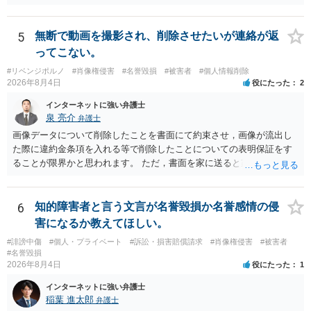
は難しいかと思われますので，お手持ちの証拠資料を持参の上弁護士
に個別に相談されると良いでしょう。
5
無断で動画を撮影され、削除させたいが連絡が返
ってこない。
#リベンジポルノ
#肖像権侵害
#名誉毀損
#被害者
#個人情報削除
2026年8月4日
役にたった
2
インターネットに強い弁護士
泉 亮介
弁護士
画像データについて削除したことを書面にて約束させ，画像が流出し
た際に違約金条項を入れる等で削除したことについての表明保証をす
ることが限界かと思われます。 ただ，書面を家に送ると家族に不貞行
為が発覚しご自身が慰謝料請求を受けるリスクがあるため，書面で削
除等を求めることは避けたほうが良いかと思われます。
6
知的障害者と言う文言が名誉毀損か名誉感情の侵
害になるか教えてほしい。
#誹謗中傷
#個人・プライベート
#訴訟・損害賠償請求
#肖像権侵害
#被害者
#名誉毀損
2026年8月4日
役にたった
1
インターネットに強い弁護士
稲葉 進太郎
弁護士