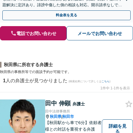
題解決に定評あり。誹謗中傷した側の相談も対応。開示請求なしで本
人の特定ができる場合もあり。
料金表を見る
電話でお問い合わせ
メールでお問い合わせ
秋田県に所在する弁護士
秋田県の事務所等での面談予約が可能です。
1
人の弁護士が見つかりました
(検索結果について詳しくは
こちら
)
1件中 1-1件を表示
田中 伸顕
弁護士
田中法律事務所
秋田県
秋田市
|
【秋田駅から車で6分】依頼者
詳細を見
様との対話を重視する弁護
る