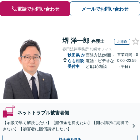
電話でお問い合わせ
メールでお問い合わせ
堺 洋一郎
弁護士
北海道
春田法律事務所 札幌オフィス
営業時間：0
秋田県
か
面談方法(対面・
らも相談
電話・ビデオな
0:00~23:59
受付中
ど)は応相談
（平日）
ネットトラブル被害者側
【示談で早く解決したい】【賠償金を抑えたい】【開示請求に納得で
きない】【加害者に賠償請求したい】
料金表を見る