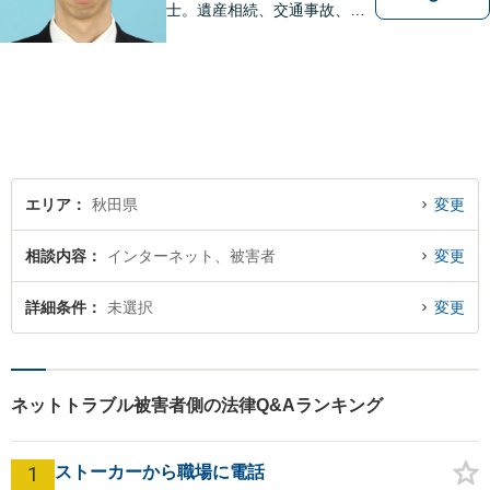
士。遺産相続、交通事故、離
婚、債務整理、企業法務な
ど、皆様の抱える問題を幅広
く取り扱っております。お困
りごとがあれば、お一人で抱
え込むことなくぜひご相談く
ださい！【駐車場あり】
エリア
秋田県
変更
相談内容
インターネット、被害者
変更
詳細条件
未選択
変更
ネットトラブル被害者側の法律Q&Aランキング
1
ストーカーから職場に電話