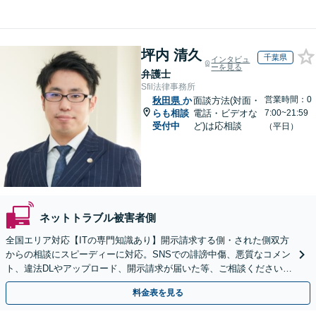
坪内 清久
千葉県
インタビュ
ーを見る
弁護士
Sfil法律事務所
営業時間：0
秋田県
か
面談方法(対面・
らも相談
電話・ビデオな
7:00~21:59
受付中
ど)は応相談
（平日）
ネットトラブル被害者側
全国エリア対応【ITの専門知識あり】開示請求する側・された側双方
からの相談にスピーディーに対応。SNSでの誹謗中傷、悪質なコメン
ト、違法DLやアップロード、開示請求が届いた等、ご相談ください
【WEB面談OK&解決実績豊富】【千葉中央駅4分】
料金表を見る