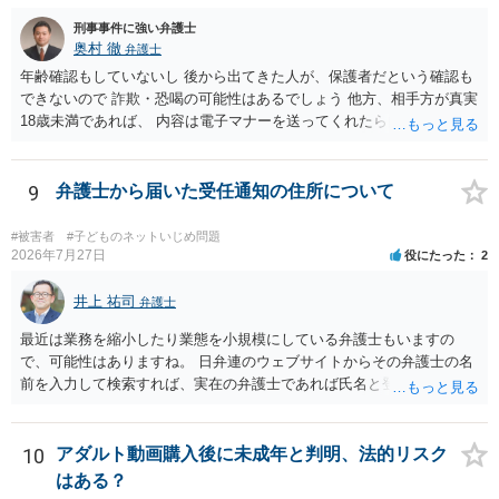
刑事事件に強い弁護士
奥村 徹
弁護士
年齢確認もしていないし 後から出てきた人が、保護者だという確認も
できないので 詐欺・恐喝の可能性はあるでしょう 他方、相手方が真実
18歳未満であれば、 内容は電子マナーを送ってくれたら自慰行為など
の動画を要望通りに撮って送るよと言ったやりとりでした。 自分は動
画の尺は10分ほど、服を着たままで胸を触って欲しい、などの要望を
して、要求された金額(1000円程度)の電子マネーを送信してしまいま
9
弁護士から届いた受任通知の住所について
した。 そこから、撮影するまで暇なので顔の雰囲気の写真を交換して
欲しい、住んでいる都道府県と区を教えてと言われたので教えたりと
#被害者
#子どものネットいじめ問題
言ったやり取りをしていました。 というやりとりは、青少年条例違反
2026年7月27日
役にたった
2
（わいせつ行為）の疑いがあります。18歳未満と知らなくても処罰可
能です。
井上 祐司
弁護士
最近は業務を縮小したり業態を小規模にしている弁護士もいますの
で、可能性はありますね。 日弁連のウェブサイトからその弁護士の名
前を入力して検索すれば、実在の弁護士であれば氏名と登録番号が表
示されます。 それを確認して、実在の弁護士かどうかを確かめる方が
良いでしょう。
10
アダルト動画購入後に未成年と判明、法的リスク
はある？