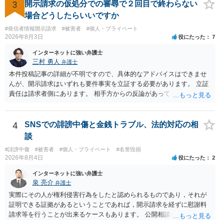
3
開示請求の仮処分での審尋で２回目で終わらない
場合どうしたらいいですか
#発信者情報開示請求
#被害者
#個人・プライベート
2026年8月3日
役にたった
7
インターネットに強い弁護士
三村 勇人
弁護士
本件投稿記事の詳細が不明ですので、具体的なアドバイスはできませ
んが、開示請求はいずれも要件事実を立証する必要があります。 立証
責任は請求者側にあります。 相手方からの反論があっても、裁判官が
要件事実を満たしていると判断すれば、補充は求められません。 相手
方が口頭で反論したのは、仮処分は迅速性が要求されるためです。 書
面での反論となれば、より遅延する可能性がございます。 また、本件
4
SNSでの誹謗中傷と金銭トラブル、法的対応の相
はXのため、APのIPアドレスの保存期間の問題もございます。 開示請
談
求は法律知識が不可欠ですが、それだけでは足りず、実務を踏まえた
#誹謗中傷
#被害者
#個人・プライベート
#名誉毀損
方法を選択することが重要です。
2026年8月4日
役にたった
2
インターネットに強い弁護士
泉 亮介
弁護士
実際にその人が権利侵害行為をしたと認められるものであり，それが
証明できる証拠があるということであれば，開示請求を経ずに慰謝料
請求等を行うことが出来るケースもあります。 公開相談の場では回答