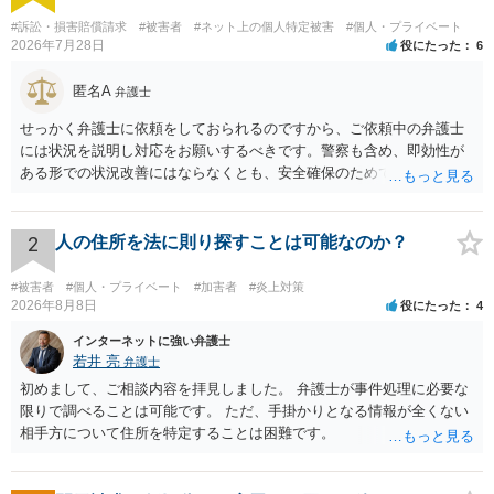
#訴訟・損害賠償請求
#被害者
#ネット上の個人特定被害
#個人・プライベート
2026年7月28日
役にたった
6
匿名A
弁護士
せっかく弁護士に依頼をしておられるのですから、ご依頼中の弁護士
には状況を説明し対応をお願いするべきです。警察も含め、即効性が
ある形での状況改善にはならなくとも、安全確保のためできることは
ある筈です。
2
人の住所を法に則り探すことは可能なのか？
#被害者
#個人・プライベート
#加害者
#炎上対策
2026年8月8日
役にたった
4
インターネットに強い弁護士
若井 亮
弁護士
初めまして、ご相談内容を拝見しました。 弁護士が事件処理に必要な
限りで調べることは可能です。 ただ、手掛かりとなる情報が全くない
相手方について住所を特定することは困難です。