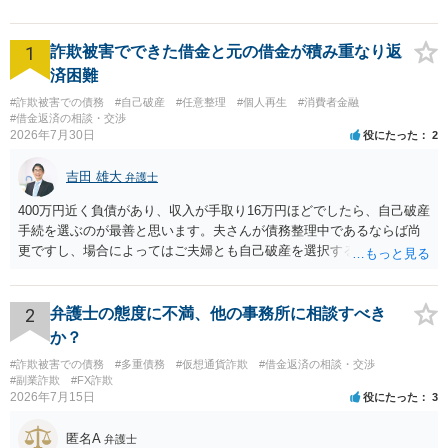
1
詐欺被害でできた借金と元の借金が積み重なり返
済困難
#詐欺被害での債務
#自己破産
#任意整理
#個人再生
#消費者金融
#借金返済の相談・交渉
2026年7月30日
役にたった
2
吉田 雄大
弁護士
400万円近く負債があり、収入が手取り16万円ほどでしたら、自己破産
手続を選ぶのが最善と思います。夫さんが債務整理中であるならば尚
更ですし、場合によってはご夫婦とも自己破産を選択する方法もある
と思います。
2
弁護士の態度に不満、他の事務所に相談すべき
か？
#詐欺被害での債務
#多重債務
#仮想通貨詐欺
#借金返済の相談・交渉
#副業詐欺
#FX詐欺
2026年7月15日
役にたった
3
匿名A
弁護士