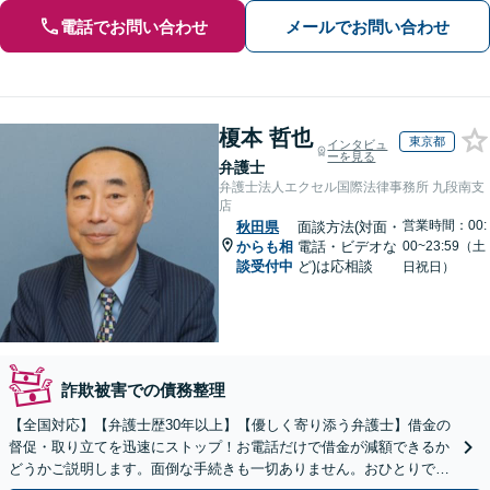
電話でお問い合わせ
メールでお問い合わせ
榎本 哲也
東京都
インタビュ
ーを見る
弁護士
弁護士法人エクセル国際法律事務所 九段南支
店
営業時間：00:
秋田県
面談方法(対面・
からも相
電話・ビデオな
00~23:59（土
談受付中
ど)は応相談
日祝日）
詐欺被害での債務整理
【全国対応】【弁護士歴30年以上】【優しく寄り添う弁護士】借金の
督促・取り立てを迅速にストップ！お電話だけで借金が減額できるか
どうかご説明します。面倒な手続きも一切ありません。おひとりで悩