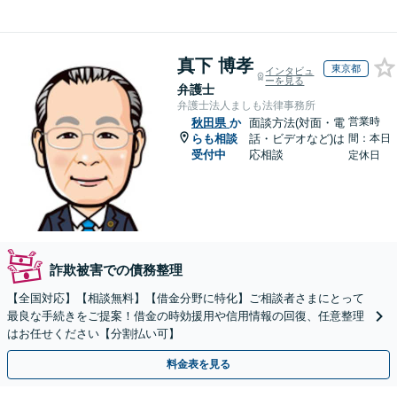
真下 博孝
東京都
インタビュ
ーを見る
弁護士
弁護士法人ましも法律事務所
営業時
秋田県
か
面談方法(対面・電
らも相談
話・ビデオなど)は
間：本日
受付中
応相談
定休日
詐欺被害での債務整理
【全国対応】【相談無料】【借金分野に特化】ご相談者さまにとって
最良な手続きをご提案！借金の時効援用や信用情報の回復、任意整理
はお任せください【分割払い可】
料金表を見る