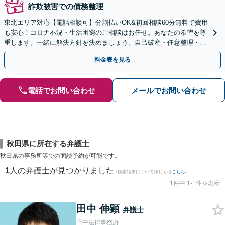
詐欺被害での債務整理
東北エリア対応【電話相談可】分割払いOK&初回相談60分無料で費用
も安心！コロナ不況・生活困窮のご相談はお任せ。あなたの希望を尊
重します。一緒に解決方針を決めましょう。自己破産・任意整理・個
人再生・時効の援用など実績多数【完全個室】
料金表を見る
電話でお問い合わせ
メールでお問い合わせ
秋田県に所在する弁護士
秋田県の事務所等での面談予約が可能です。
1
人の弁護士が見つかりました
(検索結果について詳しくは
こちら
)
1件中 1-1件を表示
田中 伸顕
弁護士
田中法律事務所