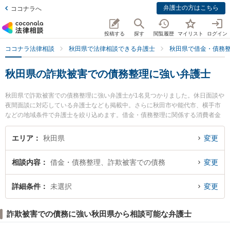
弁護士の方はこちら
ココナラへ
投稿する
探す
閲覧履歴
マイリスト
ログイン
ココナラ法律相談
秋田県で法律相談できる弁護士
秋田県で借金・債務
秋田県の詐欺被害での債務整理に強い弁護士
秋田県で詐欺被害での債務整理に強い弁護士が1名見つかりました。休日面談や
夜間面談に対応している弁護士なども掲載中。さらに秋田市や能代市、横手市
などの地域条件で弁護士を絞り込めます。借金・債務整理に関係する消費者金
融の債務整理やクレジット会社の債務整理、リボ払いの債務整理等の細かな分
野での絞り込み検索もでき便利です。特に田中法律事務所の田中 伸顕弁護士の
エリア
秋田県
変更
プロフィール情報や弁護士費用、強みなどが注目されています。『秋田県で土
日や夜間に発生した詐欺被害での債務整理のトラブルを今すぐに弁護士に相談
相談内容
借金・債務整理、詐欺被害での債務
変更
したい』『詐欺被害での債務整理のトラブル解決の実績豊富な近くの弁護士を
検索したい』『初回相談無料で詐欺被害での債務整理を法律相談できる秋田県
内の弁護士に相談予約したい』などでお困りの相談者さんにおすすめです。
詳細条件
未選択
変更
詐欺被害での債務に強い秋田県から相談可能な弁護士