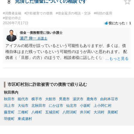
給付ではない でしょう。 書かれた情報だけからは、不法原因給付であ
8
完済した借金についての相談です
るといえそうなものはありませんでした。 不貞当事者間での貸金だか
らといって不法原因給付になるわけではありません。 あなたが性行為
#消費者金融
#詐欺被害での債務
#借金返済の相談・交渉
#時効の援用
をしたくてお金を払ってお願いしていたという事情などが必要です。
#督促の停止
2026年7月17日
役にたった
1
借金・債務整理に強い弁護士
瀬戸 伸一
弁護士
アイフルの処理が誤っているという可能性もありますが、多くは、債
権自体はまだ残っているという可能性のほうが高いと思われます。 配
偶者（「旦那」の方）のほうで、相談者様に話したくない事情等もあ
るのではないかと推察いたします。 長期間経過していれば、消滅時効
援用という方法も取れる可能性があるため、御主人に法律事務所に相
談にいくように説得されてはどうでしょうか。相談者様が一緒だと話
せない事情もあるかもしれないのでおひとりで行ってもらうほうがい
市区町村別に詐欺被害での債務で絞り込む
いかもしれません。 配偶者の債務がある状態で配偶者が亡くなると債
秋田県内
務を相談者様が相続するという状態になる（相続放棄などの亡くなっ
秋田市
能代市
横手市
大館市
男鹿市
湯沢市
鹿角市
由利本荘市
てからの方法もありますが）ため、相談者様にも関係することだとし
て相談にいくようにお話してみてはどうでしょうか。
潟上市
大仙市
北秋田市
にかほ市
仙北市
小坂町
上小阿仁村
藤里町
三種町
八峰町
五城目町
八郎潟町
井川町
大潟村
美郷町
羽後町
東成瀬村