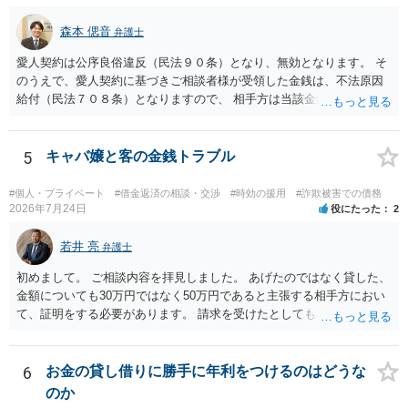
でしょうか。 ＞弁護士さんに入ってもらうことで支払額が下がること
はありますか？ そこはあり得ます、ただ、弁護士費用かけるならその
森本 偲音
弁護士
分賠償に回すことも考えられるので、 兼ね合いは考えてみましょう。
愛人契約は公序良俗違反（民法９０条）となり、無効となります。 そ
のうえで、愛人契約に基づきご相談者様が受領した金銭は、不法原因
給付（民法７０８条）となりますので、 相手方は当該金銭の返還請求
をすることはできません。 以上、ご参考までに。
5
キャバ嬢と客の金銭トラブル
#個人・プライベート
#借金返済の相談・交渉
#時効の援用
#詐欺被害での債務
2026年7月24日
役にたった
2
若井 亮
弁護士
初めまして。 ご相談内容を拝見しました。 あげたのではなく貸した、
金額についても30万円ではなく50万円であると主張する相手方におい
て、証明をする必要があります。 請求を受けたとしても、もらったも
のであることを伝え、貸したというのであれば証拠を出すよう申し入
れることになるでしょう。 請求があるまでは、こちらからアクション
を起こす必要はないかと思います。
6
お金の貸し借りに勝手に年利をつけるのはどうな
のか