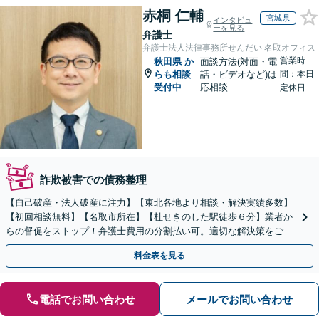
赤桐 仁輔
宮城県
インタビュ
ーを見る
弁護士
弁護士法人法律事務所せんだい 名取オフィス
営業時
秋田県
か
面談方法(対面・電
らも相談
話・ビデオなど)は
間：本日
受付中
応相談
定休日
詐欺被害での債務整理
【自己破産・法人破産に注力】【東北各地より相談・解決実績多数】
【初回相談無料】【名取市所在】【杜せきのした駅徒歩６分】業者か
らの督促をストップ！弁護士費用の分割払い可。適切な解決策をご提
案します【土曜相談可】【駐車場完備】【完全個室】
料金表を見る
電話でお問い合わせ
メールでお問い合わせ