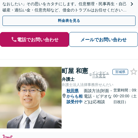
なおしたい」その思いをカタチにします。任意整理・民事再生・自己
破産・過払い金・任意売却など、借金のトラブルはお任せください。
【初回相談無料】【全国対応可能】
料金表を見る
電話でお問い合わせ
メールでお問い合わせ
町屋 和憲
宮城県
インタビュ
ーを見る
弁護士
弁護士法人法律事務所せんだい
営業時間：09:
秋田県
面談方法(対面・
からも相
電話・ビデオな
00~20:00（土
談受付中
ど)は応相談
日祝日）