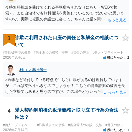
今時無料相談を受けてくれる事務所もそれなりにあり（WEBで検
索）、また自治体でも無料相談を実施しているのではないかと思いま
すので、実際に複数の弁護士に会って、ちゃんと話を聞いてくれる
方、高圧的ではない方に相談した方が良いでしょう。その弁護士の方
はそもそも事案を把握できていないようですので、御相談の案件につ
いては弁護士として能力不足なのかもしれません。相手にしない方が
3
詐欺に利用された口座の責任と和解金の相談につ
良いと思います。ただ、仮想通貨詐欺の被害回復は現実的には難しい
いて
かもしれません。
#詐欺被害での債務
#借金返済の相談・交渉
#督促の停止
#個人・プライベート
2026年8月6日
役にたった
2
村山 大基
弁護士
>通帳など送付している時点でこちらに非があるのは理解しています
が、これは支払うべきなのでしょうか？ こちらの特殊詐欺の被害を受
けた立場でもあると思うのですが、この場合どういった対処が必要で
しょうか？ →依頼するかどうかは別にして、弁護士に相談に行った方
がいいとは思います。 そもそも、特殊詐欺関係なく旦那さんの行為
は法に触れる可能性もあります。 ＞100万を支払わず穏便に和解する
4
愛人契約解消後の返済義務と取り立て行為の合法
ことは可能でしょうか？ →一般的には難しいです。相談者さんも１０
性は？
０万円の被害を受けたとして、１円も払わないで和解したいと言われ
#個人・プライベート
#詐欺被害での債務
#借金返済の相談・交渉
#督促の停止
たら、 できるだけ重い刑罰を与えて欲しい、と思われるのではない
2026年7月14日
役にたった
1