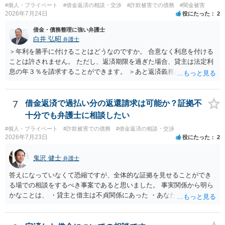
#個人・プライベート
#借金返済の相談・交渉
#詐欺被害での債務
#闇金被害
2026年7月24日
役にたった
2
借金・債務整理に強い弁護士
白井 弘昭
弁護士
＞年利を勝手に付けることはどうなのですか。 合意なく利息を付ける
ことは許されません。 ただし、返済期限を過ぎた場合、貸主は法定利
息の年３％を請求することができます。 ＞あと返済義務はありますか
借りたお金の返済か、勝手につけられた利息がが分かりませんが、借
りたお金は返さなければいけませんし、勝手につけた利息は返済不要
です。 以上、ご参考まで。
7
借金返済で過払い分の返還請求は可能か？証拠不
十分でも弁護士に相談したい
#個人・プライベート
#詐欺被害での債務
#借金返済の相談・交渉
2026年7月23日
役にたった
2
鬼沢 健士
弁護士
答えになっていなくて恐縮ですが、全体的な証拠を見せることができ
る場での相談をするべき事案であると思いました。 事実関係から明ら
かなことは、 ・貸主と借主は不貞関係にあった ・あなたから相手に金
銭を振り込んだ形跡がある ということでしょう。 相手の反論として予
想されるのは、 ・もらったものだ ・貸したかもしれないが、不法原因