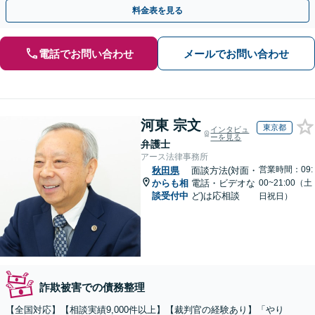
まず、お気軽にご相談ください。【電話相談可】
料金表を見る
電話でお問い合わせ
メールでお問い合わせ
河東 宗文
東京都
インタビュ
ーを見る
弁護士
アース法律事務所
営業時間：09:
秋田県
面談方法(対面・
からも相
電話・ビデオな
00~21:00（土
談受付中
ど)は応相談
日祝日）
詐欺被害での債務整理
【全国対応】【相談実績9,000件以上】【裁判官の経験あり】「やり