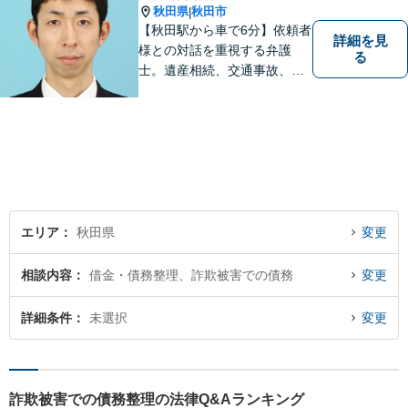
秋田県
秋田市
|
【秋田駅から車で6分】依頼者
詳細を見
様との対話を重視する弁護
る
士。遺産相続、交通事故、離
婚、債務整理、企業法務な
ど、皆様の抱える問題を幅広
く取り扱っております。お困
りごとがあれば、お一人で抱
え込むことなくぜひご相談く
ださい！【駐車場あり】
エリア
秋田県
変更
相談内容
借金・債務整理、詐欺被害での債務
変更
詳細条件
未選択
変更
詐欺被害での債務整理の法律Q&Aランキング