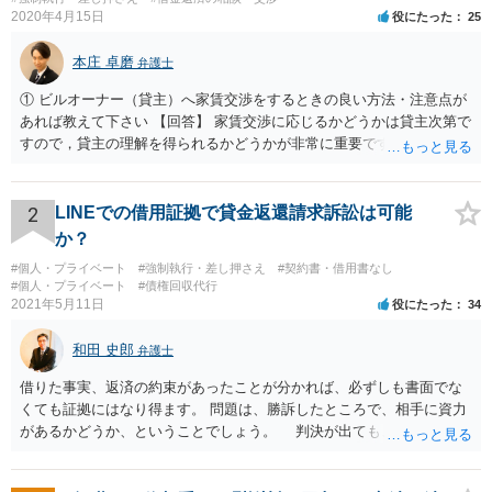
2020年4月15日
役にたった
25
本庄 卓磨
弁護士
① ビルオーナー（貸主）へ家賃交渉をするときの良い方法・注意点が
あれば教えて下さい 【回答】 家賃交渉に応じるかどうかは貸主次第で
すので，貸主の理解を得られるかどうかが非常に重要です。 したがっ
て，自社の現状を具体的に説明するなどして，理解を得られるよう丁
寧に対応するべきです。 また，貸主側からすれば，減額だけを抽象的
に求められても，応じるべきかどうか判断ができないという可能性も
2
LINEでの借用証拠で貸金返還請求訴訟は可能
あり得ます。 そこで，減額を求める金額，期間やその他の条件につい
か？
ては，できる限り具体的な提案をして交渉するべきだと思います。 ②
#個人・プライベート
#強制執行・差し押さえ
#契約書・借用書なし
資金繰りが厳しく、家賃をしばらく支払えなかったら差押えや強制退
#個人・プライベート
#債権回収代行
去などになりますか？ 【回答】 滞納が続いたとしても，いきなり差押
2021年5月11日
役にたった
34
えなどになることはありません。 家賃の支払いや明渡しを求める内容
の裁判が行われ，それを認容する判決が出てしまった後は，差押えな
和田 史郎
弁護士
どになる可能性があります。 ③ 自社では家賃交渉がうまく行かないと
き、弁護士の方に依頼することで交渉が進むことはありますか？弁護
借りた事実、返済の約束があったことが分かれば、必ずしも書面でな
士の他に相談したほうが良い相手・窓口などもあれば教えていただき
くても証拠にはなり得ます。 問題は、勝訴したところで、相手に資力
たいです 【回答】 ①で回答したとおり，弁護士に依頼しても，家賃交
があるかどうか、ということでしょう。 判決が出ても、無い袖を振
渉に応じるどうかは貸主次第です。 もっとも，弁護士であれば，依頼
らせることは出来ないのです…
者の主張を整理して分かりやすく貸主へ伝えることができますし，交