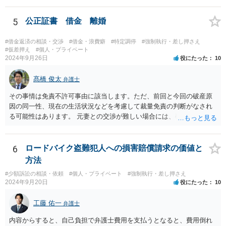
くらか支払いようにとの結論になる可能性があります。 これは、親同
士で養育費を請求しないとの約束があったとしても、子供からの請求
5
公正証書 借金 離婚
という形で養育費を求められると、このような結論になる可能性があ
ります。 （ただ、具体的な金額を決めるに際して、相手方が養育費不
#借金返済の相談・交渉
#借金・浪費癖
#特定調停
#強制執行・差し押さえ
要と言ったことが事情として考慮される可能性はあります） 以上踏ま
#仮差押え
#個人・プライベート
2024年9月26日
役にたった
10
えて、公正証書に記載する以上は、その金額の支払を求められる前提
でご判断されるべきかと思われます。
髙橋 俊太
弁護士
その事情は免責不許可事由に該当します。ただ、前回と今回の破産原
因の同一性、現在の生活状況などを考慮して裁量免責の判断がなされ
る可能性はあります。 元妻との交渉が難しい場合には、破産も検討な
さるとよいでしょう。なお、住所変更は元妻に伝える事柄であり、公
証役場に伝える事柄ではありません。
6
ロードバイク盗難犯人への損害賠償請求の価値と
方法
#少額訴訟の相談・依頼
#個人・プライベート
#強制執行・差し押さえ
2024年9月20日
役にたった
10
工藤 佑一
弁護士
内容からすると、自己負担で弁護士費用を支払うとなると、費用倒れ