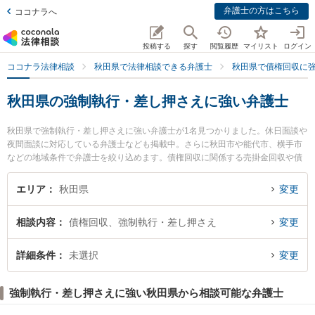
弁護士の方はこちら
ココナラへ
投稿する
探す
閲覧履歴
マイリスト
ログイン
ココナラ法律相談
秋田県で法律相談できる弁護士
秋田県で債権回収に
秋田県の強制執行・差し押さえに強い弁護士
秋田県で強制執行・差し押さえに強い弁護士が1名見つかりました。休日面談や
夜間面談に対応している弁護士なども掲載中。さらに秋田市や能代市、横手市
などの地域条件で弁護士を絞り込めます。債権回収に関係する売掛金回収や債
権回収代行、債権の時効中断等の細かな分野での絞り込み検索もでき便利で
す。特に田中法律事務所の田中 伸顕弁護士のプロフィール情報や弁護士費用、
エリア
秋田県
変更
強みなどが注目されています。『秋田県で土日や夜間に発生した強制執行・差
し押さえのトラブルを今すぐに弁護士に相談したい』『強制執行・差し押さえ
相談内容
債権回収、強制執行・差し押さえ
変更
のトラブル解決の実績豊富な近くの弁護士を検索したい』『初回相談無料で強
制執行・差し押さえを法律相談できる秋田県内の弁護士に相談予約したい』な
どでお困りの相談者さんにおすすめです。
詳細条件
未選択
変更
強制執行・差し押さえに強い秋田県から相談可能な弁護士