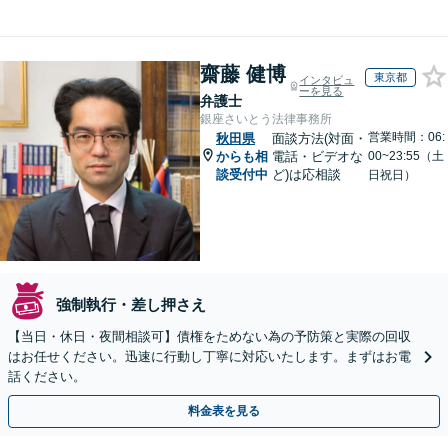
齋藤 健博
東京都
インタビュ
ーを見る
弁護士
銀座さいとう法律事務所
営業時間：06:
秋田県
面談方法(対面・
からも相
電話・ビデオな
00~23:55（土
談受付中
ど)は応相談
日祝日）
強制執行・差し押さえ
【当日・休日・夜間相談可】債権をためない為の予防策と実際の回収
はお任せください。迅速に行動し丁寧に対応いたします。まずはお電
話ください。
料金表を見る