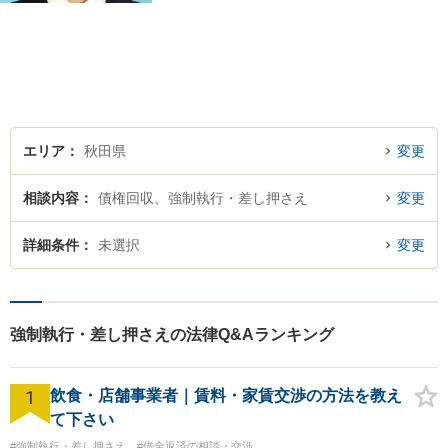
ど、皆様の抱える問題を幅広
く取り扱っております。お困
りごとがあれば、お一人で抱
え込むことなくぜひご相談く
ださい！【駐車場あり】
エリア
秋田県
変更
相談内容
債権回収、強制執行・差し押さえ
変更
詳細条件
未選択
変更
強制執行・差し押さえの法律Q&Aランキング
1
飲食・店舗事業者｜賃料・家賃交渉の方法を教え
て下さい
#強制執行・差し押さえ
#借金返済の相談・交渉