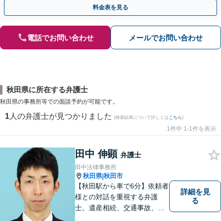
社、食品会社、不動産オーナー」【休日・夜間相談可】
料金表を見る
電話でお問い合わせ
メールでお問い合わせ
秋田県に所在する弁護士
秋田県の事務所等での面談予約が可能です。
1
人の弁護士が見つかりました
(検索結果について詳しくは
こちら
)
1件中 1-1件を表示
田中 伸顕
弁護士
田中法律事務所
秋田県
秋田市
|
【秋田駅から車で6分】依頼者
詳細を見
様との対話を重視する弁護
る
士。遺産相続、交通事故、離
婚、債務整理、企業法務な