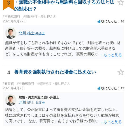
渉に対する真摯な姿勢を示すことができます。 また，交渉を弁護士に
3
・無職の不倫相手から慰謝料を回収する方法と法
任せることで負担が軽減されるため，その分，自社の経営などに集中
的対応は？
することも可能となります。 一方で，貸主によっては弁護士が介入す
#不倫慰謝料
#強制執行・差し押さえ
ることに抵抗を感じる可能性もあるため，注意が必要です。 国・自治
2021年9月27日
役にたった
16
体・日本政策金融公庫などが行っている融資や助成金を利用する手段
もありますので，参考にしてください。
北川 雄士
弁護士
無職が何をしても許されるわけではないですが、 判決を取った後に財
産調査（銀行等への照会、裁判所に呼び出しての財産開示手続きな
ど）をしても財産が何も出てこなければ、 実際の回収が困難であるの
は事実です。 なので、実は相手方が銀行にお金を貯めこんでいたこと
など判明すれば取れる可能性はありますが、 定職もなく色々な男性に
援助してもらって渡り歩いているような相手だと、あまり可能性は高
4
養育費を強制執行された場合に払えない
くない、 という意味では「お金は取れません」との案内になろうかと
は思います。
#養育費
#不倫慰謝料
#強制執行・差し押さえ
2021年4月7日
役にたった
13
離婚・男女問題に強い弁護士
北川 雄士
弁護士
結論として、公正証書によって養育費の支払い金額を約束した以上、
後に請求されてしまえばその金額を支払わざるを得ない可能性が極め
て高いです。 なお、養育費は、あくまでお子様の権利なので、相手方
の不貞が原因の離婚だとしても、調停等の裁判手続きを経た場合、い