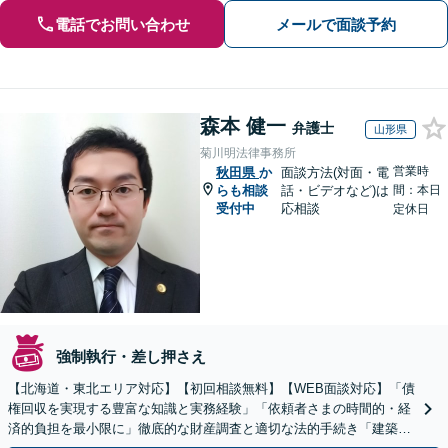
電話でお問い合わせ
メールで面談予約
森本 健一
弁護士
山形県
菊川明法律事務所
営業時
秋田県
か
面談方法(対面・電
らも相談
話・ビデオなど)は
間：本日
受付中
応相談
定休日
強制執行・差し押さえ
【北海道・東北エリア対応】【初回相談無料】【WEB面談対応】「債
権回収を実現する豊富な知識と実務経験」「依頼者さまの時間的・経
済的負担を最小限に」徹底的な財産調査と適切な法的手続き「建築会