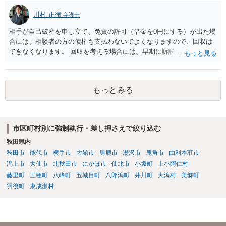
川村 正衡
弁護士
相手が自己破産を申し立て、免責の許可（借金を0円にする）が出た場
合には、相談者の方の債権も支払わないでよくなりますので、回収は
できなくなります。 回収を考える場合には、早期に訴訟提起などを進
めた方が良いと思います。
もっとみる
市区町村別に強制執行・差し押さえで絞り込む
秋田県内
秋田市
能代市
横手市
大館市
男鹿市
湯沢市
鹿角市
由利本荘市
潟上市
大仙市
北秋田市
にかほ市
仙北市
小坂町
上小阿仁村
藤里町
三種町
八峰町
五城目町
八郎潟町
井川町
大潟村
美郷町
羽後町
東成瀬村