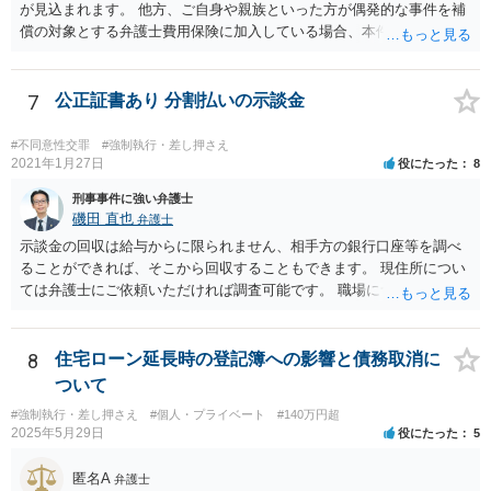
が見込まれます。 他方、ご自身や親族といった方が偶発的な事件を補
償の対象とする弁護士費用保険に加入している場合、本件で適用でき
る可能性があり、そのような保険があれば活用を検討すべき事案とい
えます。
7
公正証書あり 分割払いの示談金
#不同意性交罪
#強制執行・差し押さえ
2021年1月27日
役にたった
8
刑事事件に強い弁護士
磯田 直也
弁護士
示談金の回収は給与からに限られません、相手方の銀行口座等を調べ
ることができれば、そこから回収することもできます。 現住所につい
ては弁護士にご依頼いただければ調査可能です。 職場については基本
的には財産開示手続き（裁判所に相手方を呼び出して財産状況を陳述
させる手続き）を利用することになるでしょう。 相手方に財産がそも
そもない場合や就業していない場合には示談金の回収はできません。
8
住宅ローン延長時の登記簿への影響と債務取消に
公正証書を用意して、お近くの法律事務所に直接ご相談されてみてく
ついて
ださい。
#強制執行・差し押さえ
#個人・プライベート
#140万円超
2025年5月29日
役にたった
5
匿名A
弁護士