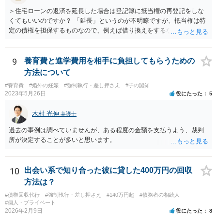
＞住宅ローンの返済を延長した場合は登記簿に抵当権の再登記をしな
くてもいいのですか？ 「延長」というのが不明瞭ですが、抵当権は特
定の債権を担保するものなので、例えば借り換えをするなどしてあら
たに別の契約をしたのであれば、前の抵当権を抹消した上で新たに抵
当権を付けるでしょう。そうではなく、単に返済スケジュールを変更
したということであれば、債権として同一ですからあらためて登記は
9
養育費と進学費用を相手に負担してもらうための
しないでしょう。 それにそもそも、抵当権の登記は、借りた時期や利
方法について
息などは記載されますが、終期については登記されません。
#養育費
#婚外の妊娠
#強制執行・差し押さえ
#子の認知
2023年5月26日
役にたった
5
木村 光伸
弁護士
過去の事例は調べていませんが、ある程度の金額を支払うよう、裁判
所が決定することが多いと思います。
10
出会い系で知り合った彼に貸した400万円の回収
方法は？
#債権回収代行
#強制執行・差し押さえ
#140万円超
#債務者の相続人
#個人・プライベート
2026年2月9日
役にたった
8