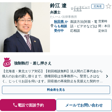
鈴江 遼
北海道
インタビュー
を見る
弁護士
たいへい法律事務所
営業時
秋田県
か
面談方法(対面・電
らも相談
話・ビデオなど)は
間：本日
受付中
応相談
定休日
強制執行・差し押さえ
【北海道・東北エリア対応】【初回相談無料】法人間の工事代金から
個人のお金の貸し借りまで、債権回収は当事務所へ。堅苦しさはな
く、じっくりお話を伺います。回収後の再発防止を見据えた契約サポ
ートも提供。ＷＥＢ面談可。まずはお気軽にご相談ください。
料金表を見る
電話で面談予約
メールでお問い合わせ