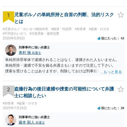
1
児童ポルノの単純所持と自首の判断、法的リスク
とは
#児童ポルノ・わいせつ物頒布等
#痴漢・性犯罪
#加害者
#盗撮・のぞき
#不同意わいせつ
#児童買春・援助交際
2020年5月6日
役にたった
43
刑事事件に強い弁護士
奥村 徹
弁護士
単純所持罪単体で逮捕されることはなく、逮捕された人もいません。
単純所持・逮捕で不安を煽る弁護士もいますので注意して下さい。
捜索を受けることはありますが、削除しておけば刑事処分をうけるこ
とはないので、公務員などで捜索も困る場合以外は媒体を破壊するな
どしておけばいいでしょう。
2
盗撮行為の後日逮捕や捜査の可能性について弁護
士に相談したい
#加害者
#盗撮・のぞき
2025年7月24日
役にたった
28
刑事事件に強い弁護士
藤本 顯人
弁護士