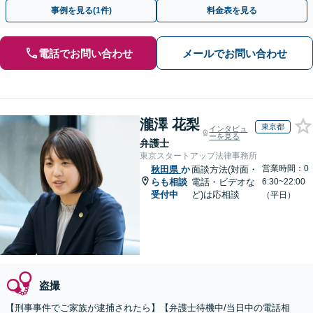
トします。【加害者側の相談専門】
事例を見る(1件)
料金表を見る
電話でお問い合わせ
メールでお問い合わせ
瀧澤 花梨
東京都
インタビュ
ーを見る
弁護士
東京スタートアップ法律事務所
営業時間：0
秋田県
か
面談方法(対面・
らも相談
電話・ビデオな
6:30~22:00
受付中
ど)は応相談
（平日）
盗撮
【刑事事件でご家族が逮捕されたら】【弁護士待機中/当日中の電話相