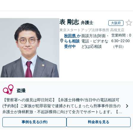
表 剛志
弁護士
大阪府
東京スタートアップ法律事務所 高槻支店
営業時間：0
秋田県
か
面談方法(対面・
らも相談
電話・ビデオな
6:30~22:00
受付中
ど)は応相談
（平日）
盗撮
【警察署への接見は即日対応】【弁護士待機中/当日中の電話相談可
(予約制)】ご家族が犯罪容疑で逮捕されてしまったら刑事事件担当の
弁護士が身柄釈放・不起訴獲得に向けて全力でサポートします。【毎
月100名以上の相談実績】【全国対応】
事例を見る(1件)
料金表を見る