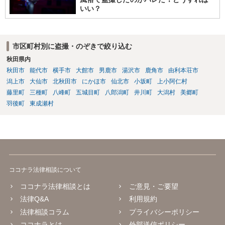
いい？
市区町村別に盗撮・のぞきで絞り込む
秋田県内
秋田市
能代市
横手市
大館市
男鹿市
湯沢市
鹿角市
由利本荘市
潟上市
大仙市
北秋田市
にかほ市
仙北市
小坂町
上小阿仁村
藤里町
三種町
八峰町
五城目町
八郎潟町
井川町
大潟村
美郷町
羽後町
東成瀬村
ココナラ法律相談について
ココナラ法律相談とは
ご意見・ご要望
法律Q&A
利用規約
法律相談コラム
プライバシーポリシー
ココナラとは
外部送信ポリシー