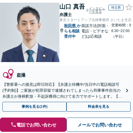
山口 真吾
埼玉県
インタビュ
ーを見る
弁護士
東京スタートアップ法律事務所 さいたま支店
営業時間：0
秋田県
か
面談方法(対面・
らも相談
電話・ビデオな
6:30~22:00
受付中
ど)は応相談
（平日）
盗撮
【警察署への接見は即日対応】【弁護士待機中/当日中の電話相談可
(予約制)】ご家族が犯罪容疑で逮捕されてしまったら刑事事件担当の
弁護士が身柄釈放・不起訴獲得に向けて全力でサポートします。【毎
月100名以上の相談実績】【全国対応】
事例を見る(1件)
料金表を見る
電話でお問い合わせ
メールでお問い合わせ