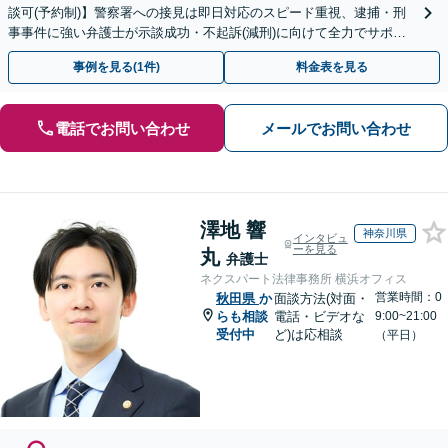
談可(予約制)】警察署への接見は即日対応のスピード重視、逮捕・刑
事事件に強い弁護士が示談成功・不起訴(減刑)に向けて全力でサポー
トします。【加害者側の相談専門】
事例を見る(1件)
料金表を見る
電話でお問い合わせ
メールでお問い合わせ
澤地 響
神奈川県
インタビュ
ーを見る
丸
弁護士
ネクスパート法律事務所 横浜オフィス
営業時間：0
秋田県
か
面談方法(対面・
らも相談
電話・ビデオな
9:00~21:00
受付中
ど)は応相談
（平日）