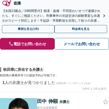
盗撮
【全国13拠点／24時間受付】痴漢・盗撮・不同意わいせつで逮捕され
たら、すぐにご相談ください。刑事事件の示談交渉の経験豊富な弁護
士がスピード対応します！不起訴・早期釈放を目指して粘りの弁護活
動を行います。
事例を見る(1件)
料金表を見る
電話でお問い合わせ
メールでお問い合わせ
秋田県に所在する弁護士
秋田県の事務所等での面談予約が可能です。
1
人の弁護士が見つかりました
(検索結果について詳しくは
こちら
)
1件中 1-1件を表示
田中 伸顕
弁護士
田中法律事務所