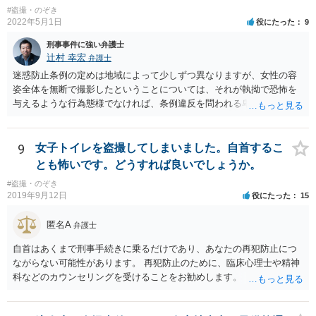
#盗撮・のぞき
2022年5月1日
役にたった
9
刑事事件に強い弁護士
辻村 幸宏
弁護士
迷惑防止条例の定めは地域によって少しずつ異なりますが、女性の容
姿全体を無断で撮影したということについては、それが執拗で恐怖を
与えるような行為態様でなければ、条例違反を問われる卑猥な言動に
はあたらないのではないかと思います。 もちろんバスの運転手があな
たの行動を不審に思い、車内の防犯カメラ映像が仮に存在するなら、
一応捜査のきっかけにはなると思いますが、現実に立件するかという
9
女子トイレを盗撮してしまいました。自首するこ
と、相当可能性は低いと思われます。警察が動く可能性はかなり低い
とも怖いです。どうすれば良いでしょうか。
ですが、事情聴取までは頭の中では覚悟はしておいた方がよいかと思
#盗撮・のぞき
います。 ただ、ご自身で大いに反省されているように、女性にとって
2019年9月12日
役にたった
15
知らない男性からカメラを向けられて隠し撮りをされるということは
本当に怖いことですし、陰湿な行動として非難に値する行動です。罪
匿名A
弁護士
になるかならないかで変わるものではありません。自分だけが喜べは
よいという考えではなく、相手を尊重する、思いやる気持ちを持つよ
自首はあくまで刑事手続きに乗るだけであり、あなたの再犯防止につ
うにすれば、これはしてはいけないな、と事前に判断できるようにな
ながらない可能性があります。 再犯防止のために、臨床心理士や精神
ると思います。恐れにより意思決定をするとただの我慢になります
科などのカウンセリングを受けることをお勧めします。
が、よりよい行動を選ぶことは自信を高めてくれます。 まだ未成年と
いうことですし、恥ずかしいことを相談する勇気をお持ちの方ですの
で、今後同じようなことは起こさないと思います。 不安を抱えても仕