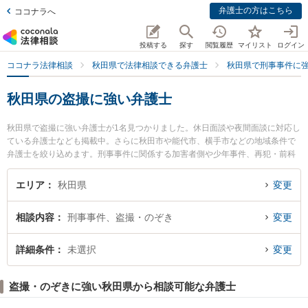
弁護士の方はこちら
ココナラへ
投稿する
探す
閲覧履歴
マイリスト
ログイン
ココナラ法律相談
秋田県で法律相談できる弁護士
秋田県で刑事事件に
秋田県の盗撮に強い弁護士
秋田県で盗撮に強い弁護士が1名見つかりました。休日面談や夜間面談に対応し
ている弁護士なども掲載中。さらに秋田市や能代市、横手市などの地域条件で
弁護士を絞り込めます。刑事事件に関係する加害者側や少年事件、再犯・前科
あり等の細かな分野での絞り込み検索もでき便利です。特に田中法律事務所の
田中 伸顕弁護士のプロフィール情報や弁護士費用、強みなどが注目されていま
エリア
秋田県
変更
す。『秋田県で土日や夜間に発生した盗撮のトラブルを今すぐに弁護士に相談
したい』『盗撮のトラブル解決の実績豊富な近くの弁護士を検索したい』『初
相談内容
刑事事件、盗撮・のぞき
変更
回相談無料で盗撮を法律相談できる秋田県内の弁護士に相談予約したい』など
でお困りの相談者さんにおすすめです。
詳細条件
未選択
変更
盗撮・のぞきに強い秋田県から相談可能な弁護士