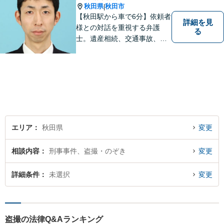
秋田県
秋田市
|
【秋田駅から車で6分】依頼者
詳細を見
様との対話を重視する弁護
る
士。遺産相続、交通事故、離
婚、債務整理、企業法務な
ど、皆様の抱える問題を幅広
く取り扱っております。お困
りごとがあれば、お一人で抱
え込むことなくぜひご相談く
ださい！【駐車場あり】
エリア
秋田県
変更
相談内容
刑事事件、盗撮・のぞき
変更
詳細条件
未選択
変更
盗撮の法律Q&Aランキング