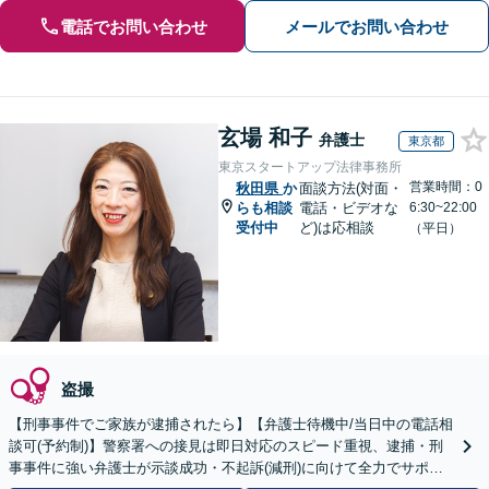
電話でお問い合わせ
メールでお問い合わせ
玄場 和子
弁護士
東京都
東京スタートアップ法律事務所
営業時間：0
秋田県
か
面談方法(対面・
らも相談
電話・ビデオな
6:30~22:00
受付中
ど)は応相談
（平日）
盗撮
【刑事事件でご家族が逮捕されたら】【弁護士待機中/当日中の電話相
談可(予約制)】警察署への接見は即日対応のスピード重視、逮捕・刑
事事件に強い弁護士が示談成功・不起訴(減刑)に向けて全力でサポー