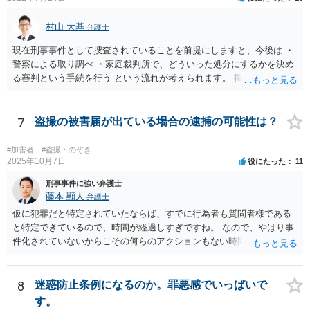
らの緊張もしないですし、ゆっくりと考える時間を与えてしまいま
す。 できれば直接会って話したほうがいいです。 もし難しければ弁護
村山 大基
弁護士
士に依頼することも検討したほうがいいでしょう。弁護士に依頼しな
現在刑事事件として捜査されていることを前提にしますと、今後は ・
くても示談金をとれる場合もありますので、依頼するのがいいのかど
警察による取り調べ ・家庭裁判所で、どういった処分にするかを決め
うかだけでも弁護士に相談してみるのがいいのではないでしょうか。
る審判という手続を行う という流れが考えられます。 掲示板上で詳し
く説明するのは長くなる上にご不明点をその都度やりとりして回答す
るのが難しいので、 面談相談をお勧めします。
7
盗撮の被害届が出ている場合の逮捕の可能性は？
#加害者
#盗撮・のぞき
2025年10月7日
役にたった
11
刑事事件に強い弁護士
藤本 顯人
弁護士
仮に犯罪だと特定されていたならば、すでに行為者も質問者様である
と特定できているので、時間が経過しすぎですね。 なので、やはり事
件化されていないからこその何らのアクションもない時間経過なのだ
と思います。
8
迷惑防止条例になるのか。罪悪感でいっぱいで
す。