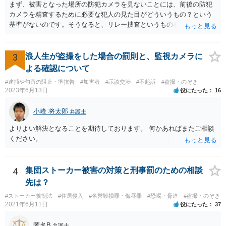
まず、被害となった場所の防犯カメラを見ないことには、前後の防犯
カメラを精査するために必要な犯人の見た目がどういうもの？という
基準がないのです。そうなると、リレー捜査というものをしようがあ
りません。起点となる場所で、そのような捜査が行われていないとな
ると、その前後の捜査も行われていないと考えるのが自然です。（回
りくどすぎるからです。） 次に、犯行から１ヶ月半ということです
3
浪人生が盗撮をした場合の罰則と、監視カメラに
が、被害者が被害届を出し、その後、警察が防犯カメラ映像で被害現
よる確認について
場の防犯カメラを精査し、さらに前後の防犯カメラを精査して、リレ
#逮捕や勾留の阻止・準抗告
#加害者
#示談交渉
#不起訴
#盗撮・のぞき
ー捜査によって、行為者様を個人特定できるような証拠に当たったと
2023年6月13日
役にたった
16
仮定します。 このような個人特定証拠の照会には、車であれば、当日
判明します（警察にデータベースがあるので）が、他方で、ICカード
小峰 将太郎
弁護士
やクレジットカードなどでは、数週間必要です。 ですが、被害者がす
ぐに被害申告を行なっているならば、警察は防犯カメラの保存期間は
よりよい解決となることを期待しております。 何かあればまたご相談
１週間から長くて１ヶ月程度というふうに考えて、すぐさま防犯カメ
ください。
ラの捜査をします。 そうなると、その後に、上記のような個人特定捜
査が進んだとしても、やはり、遅ければ１ヶ月半程度かかるのではな
いでしょうか。 早ければ、数日から１ヶ月程度だと思います。 加え
4
集団ストーカー被害の対策と刑事罰のための相談
て、行為者の任意呼び出しや逮捕が遅れてしまうと、データを削除さ
先は？
れたりするリスクもあると考えて、警察としては、相応に素早い対応
をするかと思います。 そのため、仮に被害者がすぐさま被害届を出し
#ストーカー規制法
#住居侵入
#名誉毀損罪・侮辱罪
#恐喝・脅迫
#盗撮・のぞき
2021年6月11日
役にたった
37
ていたならば、すでに警察から何らかのアクションがあっても良い時
期ですし、それはすぎている可能性もあるかなという印象です。 な
匿名B
弁護士