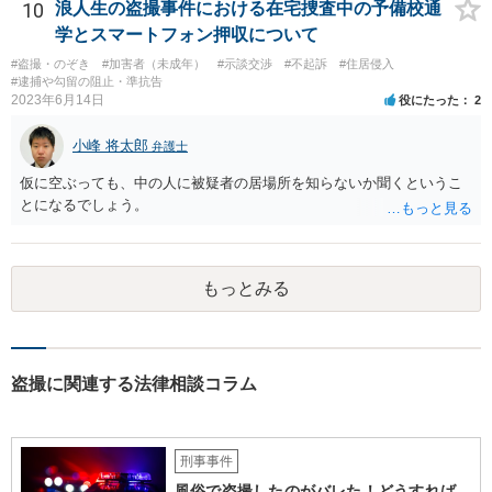
10
浪人生の盗撮事件における在宅捜査中の予備校通
方ないので、前向きに過ごされることを期待しています。
学とスマートフォン押収について
#盗撮・のぞき
#加害者（未成年）
#示談交渉
#不起訴
#住居侵入
#逮捕や勾留の阻止・準抗告
2023年6月14日
役にたった
2
小峰 将太郎
弁護士
仮に空ぶっても、中の人に被疑者の居場所を知らないか聞くというこ
とになるでしょう。
もっとみる
盗撮に関連する法律相談コラム
刑事事件
風俗で盗撮したのがバレた！どうすれば