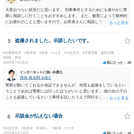
お、今回のケースですと、盗撮映像の隠滅（スマホを隠滅）をされな
いために、任意の呼び出しではなく、あるとすれば、まずは家宅捜索
大変おつらい状況だと思います。 刑事事件とするためにも速やかに警
ですね。 ただ、これもすでに隠滅済みということなので、そもそも、
察に相談しに行くことをおすすめします。 また、被害によって精神的
被害場所（行為場所）の防犯カメラを見ただけで、ご質問者様が、被
にお疲れのことと思いますので、お医者さんに相談して不安な気持ち
害者の肩を盗撮したといえるだけの鮮明な映像があるのか疑問です
を解消することも検討してください。
が。
5
盗撮されました。示談したいです。
#肖像権侵害
#被害者
#盗撮・のぞき
#示談交渉
#児童買春・援助交際
#恐喝・脅迫
2020年7月25日
役にたった
28
インターネットに強い弁護士
清水 祐太郎
弁護士
警察が動いてくれるか保証できませんが、何度も盗撮をしているとい
うことであれば警察には行ったほうがいいと思います。 他の女の子の
ことも盗撮しているという事情を話したうえで同行をしてほしいだと
か、つれてきたら話を聞いてくれるかなどの相談をしてみましょう。
そのあとで本人には、示談金を請求することになります。 メッセージ
としては、示談金として〇万円払ってくださいと送ることになりま
6
示談金が払えない場合
す。被害にあったことは事実なので、適度に示談金を請求するだけで
は恐喝にはなりません。会社に言うとかネットに書き込むなどという
#示談交渉
#加害者（未成年）
#盗撮・のぞき
と恐喝になりえるので注意しましょう。 メッセージだけだと相手は何
2022年7月24日
役にたった
10