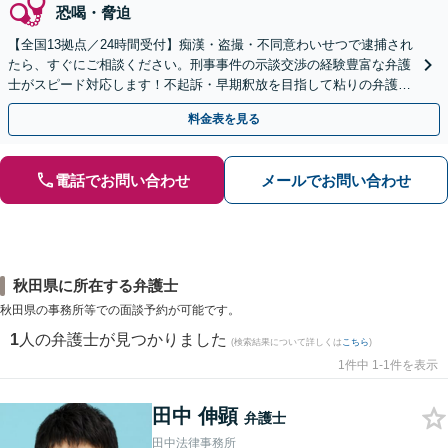
恐喝・脅迫
【全国13拠点／24時間受付】痴漢・盗撮・不同意わいせつで逮捕され
たら、すぐにご相談ください。刑事事件の示談交渉の経験豊富な弁護
士がスピード対応します！不起訴・早期釈放を目指して粘りの弁護活
動を行います。
料金表を見る
電話でお問い合わせ
メールでお問い合わせ
秋田県に所在する弁護士
秋田県の事務所等での面談予約が可能です。
1
人の弁護士が見つかりました
(検索結果について詳しくは
こちら
)
1件中 1-1件を表示
田中 伸顕
弁護士
田中法律事務所