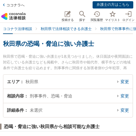
弁護士の方はこちら
ココナラへ
投稿する
探す
閲覧履歴
マイリスト
ログイン
ココナラ法律相談
秋田県で法律相談できる弁護士
秋田県で刑事事件に
秋田県の恐喝・脅迫に強い弁護士
秋田県で恐喝・脅迫に強い弁護士が1名見つかりました。休日面談や夜間面談に
対応している弁護士なども掲載中。さらに秋田市や能代市、横手市などの地域
条件で弁護士を絞り込めます。刑事事件に関係する加害者側や少年犯罪、再
犯・前科あり等の細かな分野での絞り込み検索もでき便利です。特に田中法律
事務所の田中 伸顕弁護士のプロフィール情報や弁護士費用、強みなどが注目さ
エリア
秋田県
変更
れています。『秋田県で土日や夜間に発生した恐喝・脅迫のトラブルを今すぐ
に弁護士に相談したい』『恐喝・脅迫のトラブル解決の実績豊富な近くの弁護
相談内容
刑事事件、恐喝・脅迫
変更
士を検索したい』『初回相談無料で恐喝・脅迫を法律相談できる秋田県内の弁
護士に相談予約したい』などでお困りの相談者さんにおすすめです。
詳細条件
未選択
変更
恐喝・脅迫に強い秋田県から相談可能な弁護士