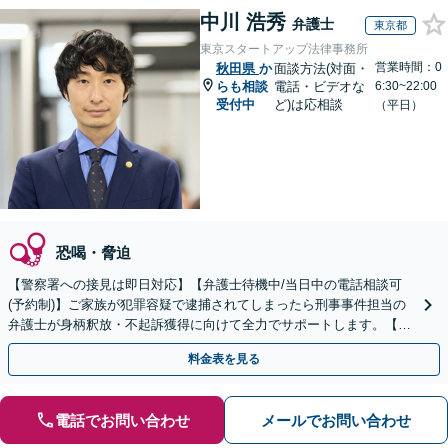
中川 浩秀
弁護士
東京都
東京スタートアップ法律事務所
営業時間：0
秋田県
か
面談方法(対面・
らも相談
電話・ビデオな
6:30~22:00
受付中
ど)は応相談
（平日）
恐喝・脅迫
【警察署への接見は即日対応】【弁護士待機中/当日中の電話相談可
(予約制)】ご家族が犯罪容疑で逮捕されてしまったら刑事事件担当の
弁護士が身柄釈放・不起訴獲得に向けて全力でサポートします。【毎
月100名以上の相談実績】【全国対応】
料金表を見る
電話でお問い合わせ
メールでお問い合わせ