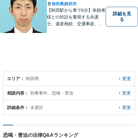
秋田県
秋田市
|
【秋田駅から車で6分】依頼者
詳細を見
様との対話を重視する弁護
る
士。遺産相続、交通事故、離
婚、債務整理、企業法務な
ど、皆様の抱える問題を幅広
く取り扱っております。お困
りごとがあれば、お一人で抱
え込むことなくぜひご相談く
ださい！【駐車場あり】
エリア
秋田県
変更
相談内容
刑事事件、恐喝・脅迫
変更
詳細条件
未選択
変更
恐喝・脅迫の法律Q&Aランキング