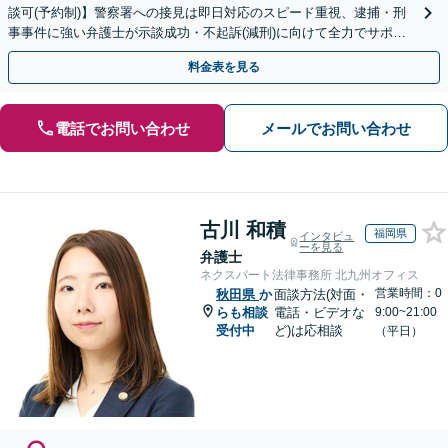
談可(予約制)】警察署への接見は即日対応のスピード重視、逮捕・刑
事事件に強い弁護士が示談成功・不起訴(減刑)に向けて全力でサポー
トします。【加害者側の相談専門】
料金表を見る
電話でお問い合わせ
メールでお問い合わせ
古川 和積
福岡県
インタビュ
ーを見る
弁護士
ネクスパート法律事務所 北九州オフィス
営業時間：0
秋田県
か
面談方法(対面・
らも相談
電話・ビデオな
9:00~21:00
受付中
ど)は応相談
（平日）