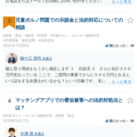
お電話またはメールでお気軽にお問い合わせください。
3
児童ポルノ問題での示談金と法的対応についての
相談
#恐喝・脅迫
#痴漢・性犯罪
#児童ポルノ・わいせつ物頒布等
#児童買春・援助交際
#示談交渉
2021年7月30日
役にたった
28
鐘ケ江 啓司
弁護士
嘘と思う理由をもう少し補足します １ 示談済 ２ さらに合計３００
万円支払っている ここで、ご質問の事案でさらに５００万円とれると
いう話をする弁護士がいるかな？という印象です。 私は、そもそも保
護者とか親族を名乗る人が本当なのかも疑問に思っています。その高
校１年生というのも自称ですよね。
4
マッチングアプリでの脅迫被害への法的対処法と
は？
#児童ポルノ・わいせつ物頒布等
#恐喝・脅迫
2019年5月17日
役にたった
36
今浦 啓
弁護士