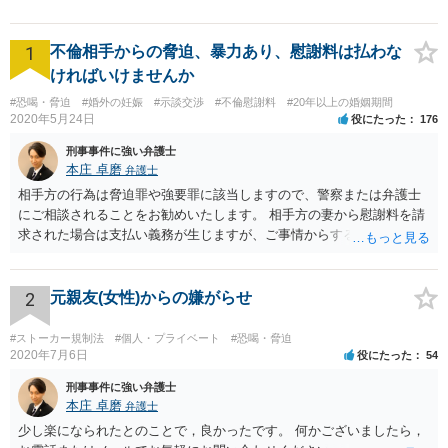
1
不倫相手からの脅迫、暴力あり、慰謝料は払わな
ければいけませんか
#恐喝・脅迫
#婚外の妊娠
#示談交渉
#不倫慰謝料
#20年以上の婚姻期間
2020年5月24日
役にたった
176
刑事事件に強い弁護士
本庄 卓磨
弁護士
相手方の行為は脅迫罪や強要罪に該当しますので、警察または弁護士
にご相談されることをお勧めいたします。 相手方の妻から慰謝料を請
求された場合は支払い義務が生じますが、ご事情からすると減額交渉
をする余地は十分にありそうです。
2
元親友(女性)からの嫌がらせ
#ストーカー規制法
#個人・プライベート
#恐喝・脅迫
2020年7月6日
役にたった
54
刑事事件に強い弁護士
本庄 卓磨
弁護士
少し楽になられたとのことで，良かったです。 何かございましたら，