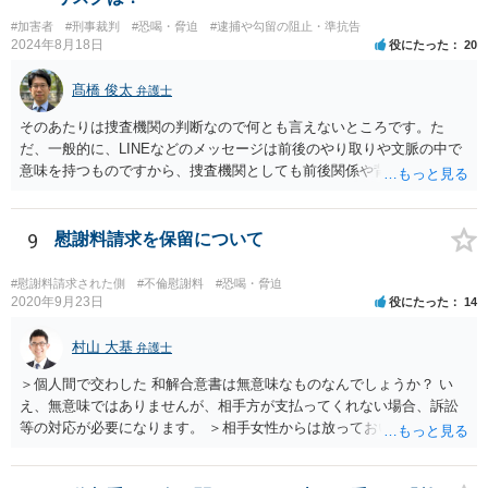
相手方に対して「お金を返す」という約束をしないこと。贈与である
#加害者
#刑事裁判
#恐喝・脅迫
#逮捕や勾留の阻止・準抗告
と言い張ること ２ 相手方に対して「あなたのやっていることは恐喝
2024年8月18日
役にたった
20
です」と伝えること です。 上記をご自身で行うのは難しいかもしれま
せんから，弁護士に相談して，代わりにやってもらったほうが良いで
髙橋 俊太
弁護士
しょう。
そのあたりは捜査機関の判断なので何とも言えないところです。た
だ、一般的に、LINEなどのメッセージは前後のやり取りや文脈の中で
意味を持つものですから、捜査機関としても前後関係や背景について
は関心を持つと思われます。
9
慰謝料請求を保留について
#慰謝料請求された側
#不倫慰謝料
#恐喝・脅迫
2020年9月23日
役にたった
14
村山 大基
弁護士
＞個人間で交わした 和解合意書は無意味なものなんでしょうか？ い
え、無意味ではありませんが、相手方が支払ってくれない場合、訴訟
等の対応が必要になります。 ＞相手女性からは放っておいたら 慰謝料
払わなくていいみたいな 取り方をしてそうなんです。(主人も同様) 慰
謝料請求の取り下げや保留はしない方が良さそうですね。 こちらから