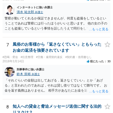
インターネットに強い弁護士
清水 祐太郎
弁護士
警察が動いてくれるか保証できませんが、何度も盗撮をしているとい
うことであれば警察には行ったほうがいいと思います。 他の女の子の
ことも盗撮しているという事情を話したうえで同行をしてほしいだと
か、つれてきたら話を聞いてくれるかなどの相談をしてみましょう。
そのあとで本人には、示談金を請求することになります。 メッセージ
としては、示談金として〇万円払ってくださいと送ることになりま
7
風俗のお客様から「返さなくていい」ともらった
す。被害にあったことは事実なので、適度に示談金を請求するだけで
お金の返済を強要されています
は恐喝にはなりません。会社に言うとかネットに書き込むなどという
#恐喝・脅迫
#任意整理
#労働・雇用契約違反
#契約書・借用書なし
と恐喝になりえるので注意しましょう。 メッセージだけだと相手は何
2018年3月14日
役にたった
33
らの緊張もしないですし、ゆっくりと考える時間を与えてしまいま
す。 できれば直接会って話したほうがいいです。 もし難しければ弁護
刑事事件に強い弁護士
士に依頼することも検討したほうがいいでしょう。弁護士に依頼しな
鈴木 崇裕
弁護士
くても示談金をとれる場合もありますので、依頼するのがいいのかど
「それぐらいの金額は出してあげる，返さなくていい」とか「あげ
うかだけでも弁護士に相談してみるのがいいのではないでしょうか。
る」と言われたのであれば，それは貸し借りではなくて贈与です。 お
金を返す義務はありません。 相手方があなたにお金を返せと請求する
ためには，「贈与ではなくて貸し借りである」ことを立証しなければ
なりませんが，不可能ですね。 また，「金を返さなければ家に行く＝
風俗で働いていたことをばらす」といって返金を迫る行為について
8
知人への貸金と脅迫メッセージ送信に関する法的
は，恐喝罪（犯罪）が成立すると考えられます。 重要なことは， １
リスクは？