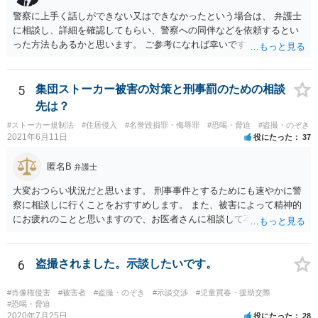
警察に上手く話しができない又はできなかったという場合は、 弁護士
に相談し、詳細を確認してもらい、警察への同伴などを依頼するとい
った方法もあるかと思います。 ご参考になれば幸いです。
5
集団ストーカー被害の対策と刑事罰のための相談
先は？
#ストーカー規制法
#住居侵入
#名誉毀損罪・侮辱罪
#恐喝・脅迫
#盗撮・のぞき
2021年6月11日
役にたった
37
匿名B
弁護士
大変おつらい状況だと思います。 刑事事件とするためにも速やかに警
察に相談しに行くことをおすすめします。 また、被害によって精神的
にお疲れのことと思いますので、お医者さんに相談して不安な気持ち
を解消することも検討してください。
6
盗撮されました。示談したいです。
#肖像権侵害
#被害者
#盗撮・のぞき
#示談交渉
#児童買春・援助交際
#恐喝・脅迫
2020年7月25日
役にたった
28