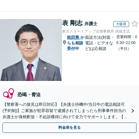
表 剛志
弁護士
大阪府
東京スタートアップ法律事務所 高槻支店
営業時間：0
秋田県
か
面談方法(対面・
らも相談
電話・ビデオな
6:30~22:00
受付中
ど)は応相談
（平日）
恐喝・脅迫
【警察署への接見は即日対応】【弁護士待機中/当日中の電話相談可
(予約制)】ご家族が犯罪容疑で逮捕されてしまったら刑事事件担当の
弁護士が身柄釈放・不起訴獲得に向けて全力でサポートします。【毎
月100名以上の相談実績】【全国対応】
料金表を見る