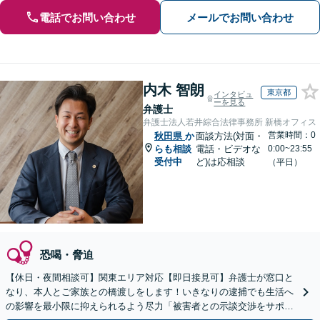
電話でお問い合わせ
メールでお問い合わせ
内木 智朗
東京都
インタビュ
ーを見る
弁護士
弁護士法人若井綜合法律事務所 新橋オフィス
営業時間：0
秋田県
か
面談方法(対面・
らも相談
電話・ビデオな
0:00~23:55
受付中
ど)は応相談
（平日）
恐喝・脅迫
【休日・夜間相談可】関東エリア対応【即日接見可】弁護士が窓口と
なり、本人とご家族との橋渡しをします！いきなりの逮捕でも生活へ
の影響を最小限に抑えられるよう尽力「被害者との示談交渉をサポー