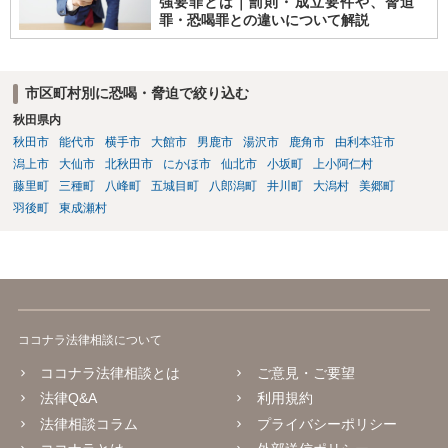
強要罪とは｜罰則・成立要件や、脅迫
きましょう。 多分ここで聴いて気が多少なりとも楽になったのではな
罪・恐喝罪との違いについて解説
いでしょうか。こんな感じで助けを求めつつ進めていくといいと思い
ます。
市区町村別に恐喝・脅迫で絞り込む
秋田県内
秋田市
能代市
横手市
大館市
男鹿市
湯沢市
鹿角市
由利本荘市
潟上市
大仙市
北秋田市
にかほ市
仙北市
小坂町
上小阿仁村
藤里町
三種町
八峰町
五城目町
八郎潟町
井川町
大潟村
美郷町
羽後町
東成瀬村
ココナラ法律相談について
ココナラ法律相談とは
ご意見・ご要望
法律Q&A
利用規約
法律相談コラム
プライバシーポリシー