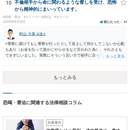
何もしなければ、結局それに近い感じになってしまいます。 取り下げ
10
不倫相手から命に関わるような脅しを受け、恐怖
たり、保留にするメリットはないと思います。 夫への慰謝料請求等も
から精神的にまいっています。
含め、対応についてよく考えてみましょう。
#恐喝・脅迫
#ストーカー規制法
#モラハラ
2020年8月8日
役にたった
17
村山 大基
弁護士
>警察に届けてもし警察が行ったりして逆上して何かしてこないか心配
もあり（お金を払って誰かにやらせるなど言われた為）、それさえも
できずにいました。実際にそういう言い方で相手に言う男性はする可
能性とかはどうでしょうか、、？ 可能性はゼロではありませんの
で、早めに警察に相談することをお勧めします。 ただ、ストーカーや
DVの事件で、逆上して何かすると大きく報道されるので印象が強いで
もっとみる
すが、警察から注意を受けたり、逮捕されたりするとおとなしくなる
方も相当数おられます。 もちろんだから今回も大丈夫だと断言はでき
ませんので警察への相談をお勧めしているのですが、必ずしも警察へ
の相談がマイナスになるとは限らない、という点はお伝えしておきた
いです。 むしろ、警察や弁護士に相談せず、ご自身だけで抱え込んで
恐喝・脅迫に関連する法律相談コラム
もらったほうが、相手方としては脅したりして、言うことをきかせや
すいです（警察や弁護士に対して、あなたに言ったような脅しをその
ままいう可能性は低いと思います）。 また、警察に相談したうえで、
刑事事件
もし相手方との間での交渉を任せるのであれば、 弁護士にも相談に行