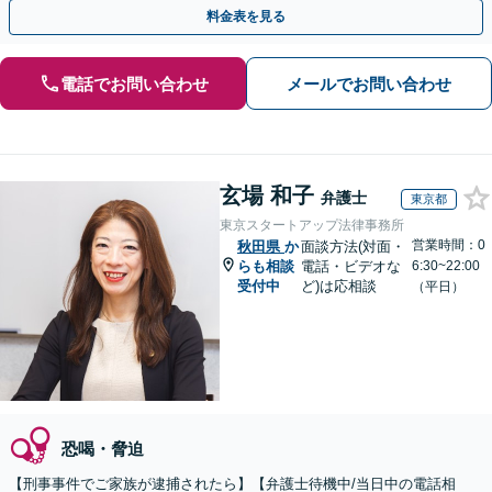
ト」「任意取調べにも対応」
料金表を見る
電話でお問い合わせ
メールでお問い合わせ
玄場 和子
弁護士
東京都
東京スタートアップ法律事務所
営業時間：0
秋田県
か
面談方法(対面・
らも相談
電話・ビデオな
6:30~22:00
受付中
ど)は応相談
（平日）
恐喝・脅迫
【刑事事件でご家族が逮捕されたら】【弁護士待機中/当日中の電話相