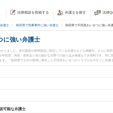
法律相談を投稿する
弁護士を探す
法律Q
弁護士
秋田県で刑事事件に強い弁護士
秋田県で不同意わいせつに強い弁
つに強い弁護士
つかりました。休日面談や夜間面談に対応している弁護士なども掲載中。さらに秋
少年犯罪、再犯・前科あり等の細かな分野での絞り込み検索もでき便利です。特に田
ます。『秋田県で土日や夜間に発生した不同意わいせつのトラブルを今すぐに弁護
初回相談無料で不同意わいせつを法律相談できる秋田県内の弁護士に相談予約した
談可能な弁護士