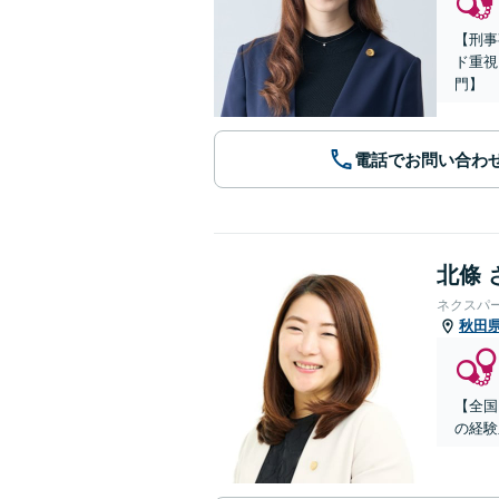
【刑事
ド重視
門】
電話でお問い合わ
北條 
ネクスパ
秋田
【全国
の経験