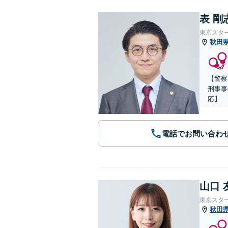
表 剛
東京スタ
秋田
【警察
刑事事
応】
電話でお問い合わ
山口 
東京スタ
秋田