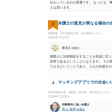
伝わっているのが普通です。 もっとも、
とは思います。
3
弁護士の意見が異なる場合の
#加害者
#不同意性交罪
#不同意わいせつ
2026年7月25日
匿名A
弁護士
複数人に法律相談をすることを前提に言う
回答であるということになります。 ３人
りえるということであり、３人の弁護士の
す。 その３人の中で「逮捕されない」と
自体が不適切であるからです。 ただ、相
ぐに（自ら）接見して、身柄解放手続きを
4
マッチングアプリでの出会い
#不同意性交罪
#痴漢・性犯罪
#不同意わいせつ
2026年7月25日
刑事事件に強い弁護士
井上 祐司
弁護士