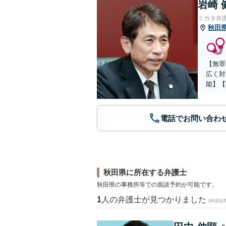
岩崎 
ミカタ弁
秋田
【無罪
広く対
能】【
電話でお問い合わ
秋田県に所在する弁護士
秋田県の事務所等での面談予約が可能です。
1
人の弁護士が見つかりました
(検索結