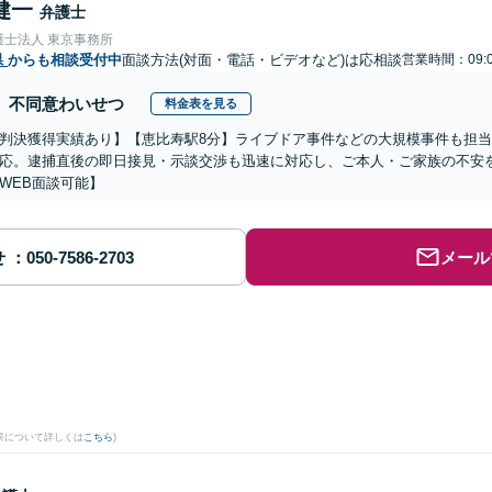
健一
弁護士
護士法人 東京事務所
県
からも相談受付中
面談方法(対面・電話・ビデオなど)は応相談
営業時間：09:0
不同意わいせつ
料金表を見る
判決獲得実績あり】【恵比寿駅8分】ライブドア事件などの大規模事件も担
応。逮捕直後の即日接見・示談交渉も迅速に対応し、ご本人・ご家族の不安
WEB面談可能】
せ
メール
果について詳しくは
こちら
)