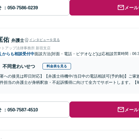
せ
メール
匡佑
弁護士
インタビューを見る
ートアップ法律事務所 新宿支店
県
からも相談受付中
面談方法(対面・電話・ビデオなど)は応相談
営業時間：06:3
不同意わいせつ
料金表を見る
署への接見は即日対応】【弁護士待機中/当日中の電話相談可(予約制)】ご
件担当の弁護士が身柄釈放・不起訴獲得に向けて全力でサポートします。【毎
せ
メール