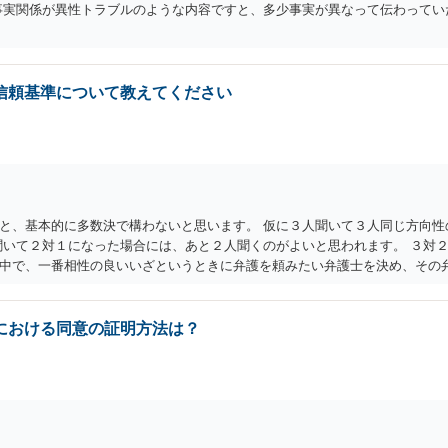
事実関係が異性トラブルのような内容ですと、多少事実が異なって伝わってい
信頼基準について教えてください
と、基本的に多数決で構わないと思います。 仮に３人聞いて３人同じ方向性
聞いて２対１になった場合には、あと２人聞くのがよいと思われます。 ３対
中で、一番相性の良いいざというときに弁護を頼みたい弁護士を決め、その
断言した弁護士には基本的に委任しないほうがよいと思われます。 そもそも
談者が弁護士に断言回答を求める気持ちがあるのは普通なので、その相談者の
します」とまで述べてくれるのであれば、その弁護士に予め費用の見積もり
における同意の証明方法は？