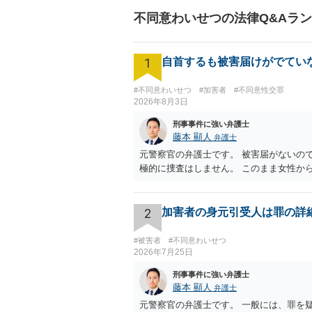
不同意わいせつの法律Q&Aラ
1
自首するも被害届けがでてい
#不同意わいせつ
#加害者
#不同意性交罪
2026年8月3日
刑事事件に強い弁護士
藤本 顯人
弁護士
元警察官の弁護士です。 被害届がないの
極的に捜査はしません。 このまま女性か
2
加害者の身元引受人は罪の詳
#被害者
#不同意わいせつ
2026年7月25日
刑事事件に強い弁護士
藤本 顯人
弁護士
元警察官の弁護士です。 一般には、罪を