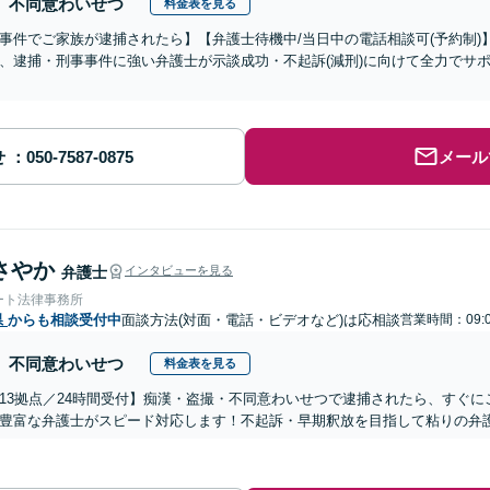
不同意わいせつ
料金表を見る
事件でご家族が逮捕されたら】【弁護士待機中/当日中の電話相談可(予約制
、逮捕・刑事事件に強い弁護士が示談成功・不起訴(減刑)に向けて全力でサ
せ
メール
さやか
弁護士
インタビューを見る
ート法律事務所
県
からも相談受付中
面談方法(対面・電話・ビデオなど)は応相談
営業時間：09:0
不同意わいせつ
料金表を見る
13拠点／24時間受付】痴漢・盗撮・不同意わいせつで逮捕されたら、すぐ
豊富な弁護士がスピード対応します！不起訴・早期釈放を目指して粘りの弁