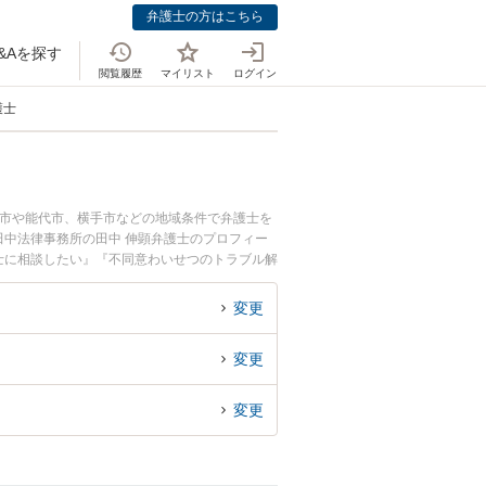
弁護士の方はこちら
&Aを探す
閲覧履歴
マイリスト
ログイン
護士
田市や能代市、横手市などの地域条件で弁護士を
中法律事務所の田中 伸顕弁護士のプロフィー
士に相談したい』『不同意わいせつのトラブル解
い』などでお困りの相談者さんにおすすめです。
変更
変更
変更