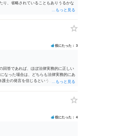
たり、省略されていることもありうるかな
役にたった
3
の回答であれば、ほぼ法律実務的に正しい
２になった場合は、どちらも法律実務的にあ
弁護士の発言を信じるということになりま
意見が分かれるような事案で、断言すること
気持ちを理解した上で、「逮捕されてもす
をしておいても良いかと思われます。
役にたった
4