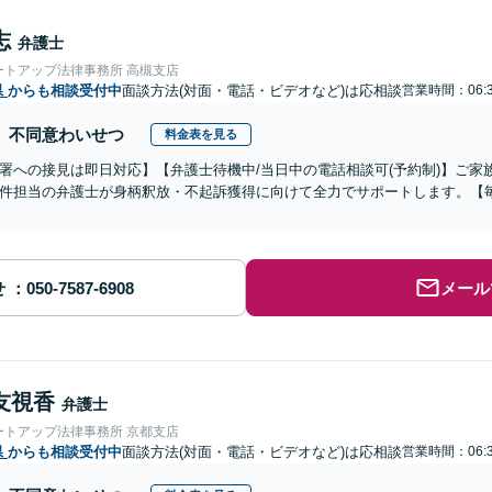
志
弁護士
ートアップ法律事務所 高槻支店
県
からも相談受付中
面談方法(対面・電話・ビデオなど)は応相談
営業時間：06:3
不同意わいせつ
料金表を見る
署への接見は即日対応】【弁護士待機中/当日中の電話相談可(予約制)】ご
件担当の弁護士が身柄釈放・不起訴獲得に向けて全力でサポートします。【毎
せ
メール
友視香
弁護士
ートアップ法律事務所 京都支店
県
からも相談受付中
面談方法(対面・電話・ビデオなど)は応相談
営業時間：06:3