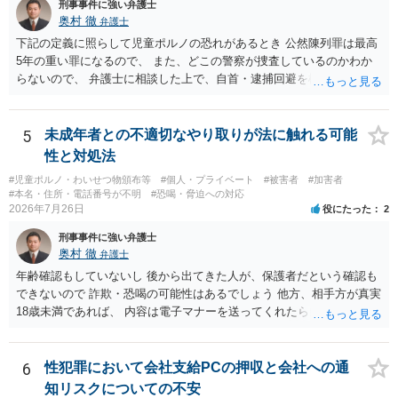
刑事事件に強い弁護士
奥村 徹
弁護士
下記の定義に照らして児童ポルノの恐れがあるとき 公然陳列罪は最高
5年の重い罪になるので、 また、どこの警察が捜査しているのかわか
らないので、 弁護士に相談した上で、自首・逮捕回避を検討して下さ
い 三 衣服の全部又は一部を着けない児童の姿態であって、殊更に児
童の性的な部位（性器等若しくはその周辺部、臀でん部又は胸部をい
う。）が露出され又は強調されているものであり、かつ、性欲を興奮
5
未成年者との不適切なやり取りが法に触れる可能
させ又は刺激するもの
性と対処法
#児童ポルノ・わいせつ物頒布等
#個人・プライベート
#被害者
#加害者
#本名・住所・電話番号が不明
#恐喝・脅迫への対応
2026年7月26日
役にたった
2
刑事事件に強い弁護士
奥村 徹
弁護士
年齢確認もしていないし 後から出てきた人が、保護者だという確認も
できないので 詐欺・恐喝の可能性はあるでしょう 他方、相手方が真実
18歳未満であれば、 内容は電子マナーを送ってくれたら自慰行為など
の動画を要望通りに撮って送るよと言ったやりとりでした。 自分は動
画の尺は10分ほど、服を着たままで胸を触って欲しい、などの要望を
して、要求された金額(1000円程度)の電子マネーを送信してしまいま
6
性犯罪において会社支給PCの押収と会社への通
した。 そこから、撮影するまで暇なので顔の雰囲気の写真を交換して
知リスクについての不安