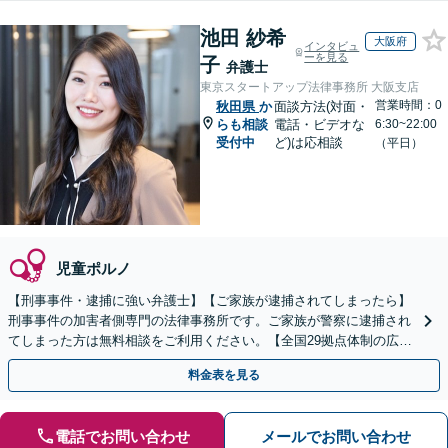
池田 紗希
大阪府
インタビュ
ーを見る
子
弁護士
東京スタートアップ法律事務所 大阪支店
営業時間：0
秋田県
か
面談方法(対面・
らも相談
電話・ビデオな
6:30~22:00
受付中
ど)は応相談
（平日）
児童ポルノ
【刑事事件・逮捕に強い弁護士】【ご家族が逮捕されてしまったら】
刑事事件の加害者側専門の法律事務所です。ご家族が警察に逮捕され
てしまった方は無料相談をご利用ください。【全国29拠点体制の広域
対応】【弁護士待機中/当日中の電話相談可(予約制)】
料金表を見る
電話でお問い合わせ
メールでお問い合わせ