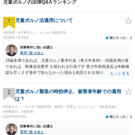
児童ポルノの法律Q&Aランキング
1
児童ポルノ法適用について
#加害者
#児童ポルノ・わいせつ物頒布等
2026年7月30日
役にたった
1
刑事事件に強い弁護士
奥村 徹
弁護士
18歳未満であれば、児童ポルノ要求行為（青少年条例） 16歳未満の者
であれば、映像送信要求 を疑われる行為です 青少年条例違反は年齢確
認を尽くさず過失で知らなかった場合も処罰される地域があるので、
注意して下さい
2
児童ポルノ製造の時効停止、被害者年齢での適用
は？
#児童ポルノ・わいせつ物頒布等
#前科・前歴をつけたくない
#私選弁護人
#刑事裁判
#加害者
2026年8月2日
役にたった
1
刑事事件に強い弁護士
奥村 徹
弁護士