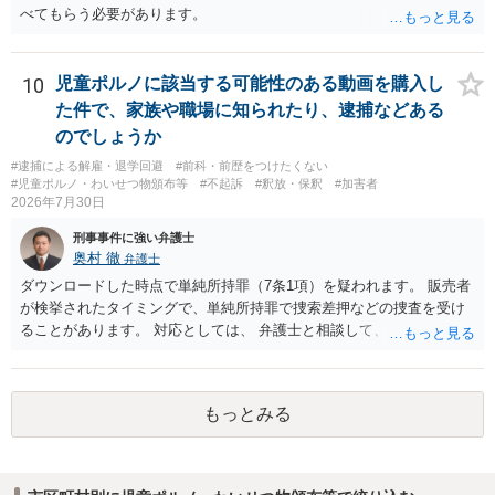
べてもらう必要があります。
10
児童ポルノに該当する可能性のある動画を購入し
た件で、家族や職場に知られたり、逮捕などある
のでしょうか
#逮捕による解雇・退学回避
#前科・前歴をつけたくない
#児童ポルノ・わいせつ物頒布等
#不起訴
#釈放・保釈
#加害者
2026年7月30日
刑事事件に強い弁護士
奥村 徹
弁護士
ダウンロードした時点で単純所持罪（7条1項）を疑われます。 販売者
が検挙されたタイミングで、単純所持罪で捜索差押などの捜査を受け
ることがあります。 対応としては、 弁護士と相談して、 児童ポルノ
と知らなかったという弁解を厚くした書面を作成してもらい 警察に相
談しておく などが考えられます。
もっとみる