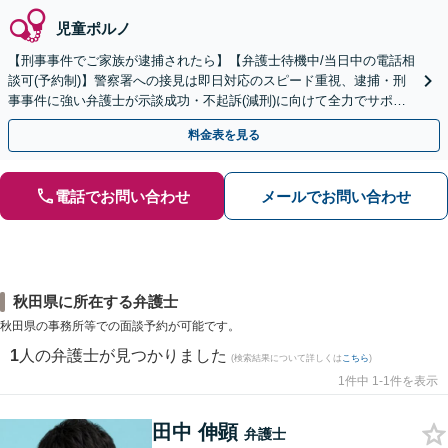
児童ポルノ
【刑事事件でご家族が逮捕されたら】【弁護士待機中/当日中の電話相
談可(予約制)】警察署への接見は即日対応のスピード重視、逮捕・刑
事事件に強い弁護士が示談成功・不起訴(減刑)に向けて全力でサポー
トします。【加害者側の相談専門】
料金表を見る
電話でお問い合わせ
メールでお問い合わせ
秋田県に所在する弁護士
秋田県の事務所等での面談予約が可能です。
1
人の弁護士が見つかりました
(検索結果について詳しくは
こちら
)
1件中 1-1件を表示
田中 伸顕
弁護士