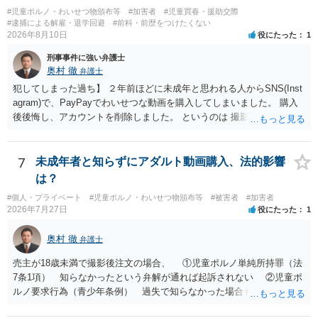
欲しい、住んでいる都道府県と区を教えてと言われたので教えたりと
#児童ポルノ・わいせつ物頒布等
#加害者
#児童買春・援助交際
言ったやり取りをしていました。 というやりとりは、青少年条例違反
#逮捕による解雇・退学回避
#前科・前歴をつけたくない
（わいせつ行為）の疑いがあります。18歳未満と知らなくても処罰可
2026年8月10日
役にたった
1
能です。
刑事事件に強い弁護士
奥村 徹
弁護士
犯してしまった過ち】 ２年前ほどに未成年と思われる人からSNS(Inst
agram)で、PayPayでわいせつな動画を購入してしまいました。 購入
後後悔し、アカウントを削除しました。 というのは 撮影済みなら児童
ポルノ所持罪とか要求行為（青少年条例違反） 注文後撮影なら製造
罪・性的姿態撮影罪 16歳未満だと、不同意わいせつ罪（176条3項）
等が検討されます。 罪名によって、会社PCの押収の可能性も変わって
7
未成年者と知らずにアダルト動画購入、法的影響
くるでしょう。 一般論としては、 所持罪だけであれば、 弁護士に相
は？
談した上で、実際に使った端末を持って、警察相談に出向いておけば
#個人・プライベート
#児童ポルノ・わいせつ物頒布等
#被害者
#加害者
会社PCまでは押収されないと思います。 不同意わいせつ罪（176条3
2026年7月27日
役にたった
1
項）になると、 自首したとしても、自宅等の捜索差押等が行われる可
能性があります
奥村 徹
弁護士
売主が18歳未満で撮影後注文の場合、 ①児童ポルノ単純所持罪（法
7条1項） 知らなかったという弁解が通れば起訴されない ②児童ポ
ルノ要求行為（青少年条例） 過失で知らなかった場合も処罰される
地域がある の罪名が検討されます。 警察にバレれば捜索差押を受け