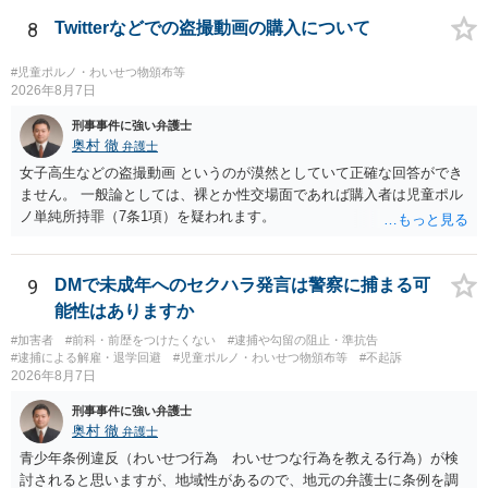
ることになります。 対応としては、福祉犯罪に詳しい弁護士に相談
した上で 相手方の地域も知らない・年齢も知らなかったという弁
8
Twitterなどでの盗撮動画の購入について
解 もう消したので持ってない という弁解を用意して、警察相談を
検討してください。
#児童ポルノ・わいせつ物頒布等
2026年8月7日
刑事事件に強い弁護士
奥村 徹
弁護士
女子高生などの盗撮動画 というのが漠然としていて正確な回答ができ
ません。 一般論としては、裸とか性交場面であれば購入者は児童ポル
ノ単純所持罪（7条1項）を疑われます。
9
DMで未成年へのセクハラ発言は警察に捕まる可
能性はありますか
#加害者
#前科・前歴をつけたくない
#逮捕や勾留の阻止・準抗告
#逮捕による解雇・退学回避
#児童ポルノ・わいせつ物頒布等
#不起訴
2026年8月7日
刑事事件に強い弁護士
奥村 徹
弁護士
青少年条例違反（わいせつ行為 わいせつな行為を教える行為）が検
討されると思いますが、地域性があるので、地元の弁護士に条例を調