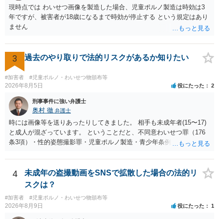
現時点では わいせつ画像を製造した場合、児童ポルノ製造は時効は3
年ですが、被害者が18歳になるまで時効が停止する という規定はあり
ません
3
過去のやり取りで法的リスクがあるか知りたい
#加害者
#児童ポルノ・わいせつ物頒布等
2026年8月5日
役にたった
2
刑事事件に強い弁護士
奥村 徹
弁護士
時には画像等を送りあったりしてきました。 相手も未成年者(15〜17)
と成人が混ざっています。 ということだと、不同意わいせつ罪（176
条3項）・性的姿態撮影罪・児童ポルノ製造・青少年条例違反（わいせ
つ行為 児童ポルノ要求）などが検討されます。 重い罪もあるの
で、警察にバレれば、それなりの捜査を受けるでしょう。
4
未成年の盗撮動画をSNSで拡散した場合の法的リ
スクは？
#加害者
#児童ポルノ・わいせつ物頒布等
2026年8月9日
役にたった
1