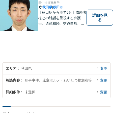
田中法律事務所
秋田県
秋田市
|
【秋田駅から車で6分】依頼者
詳細を見
様との対話を重視する弁護
る
士。遺産相続、交通事故、離
婚、債務整理、企業法務な
ど、皆様の抱える問題を幅広
く取り扱っております。お困
りごとがあれば、お一人で抱
え込むことなくぜひご相談く
ださい！【駐車場あり】
エリア
秋田県
変更
相談内容
刑事事件、児童ポルノ・わいせつ物頒布等
変更
詳細条件
未選択
変更