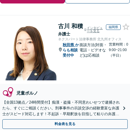
古川 和積
福岡県
インタビュ
ーを見る
弁護士
ネクスパート法律事務所 北九州オフィス
営業時間：0
秋田県
か
面談方法(対面・
らも相談
電話・ビデオな
9:00~21:00
受付中
ど)は応相談
（平日）
児童ポルノ
【全国13拠点／24時間受付】痴漢・盗撮・不同意わいせつで逮捕され
たら、すぐにご相談ください。刑事事件の示談交渉の経験豊富な弁護
士がスピード対応します！不起訴・早期釈放を目指して粘りの弁護活
動を行います。
料金表を見る