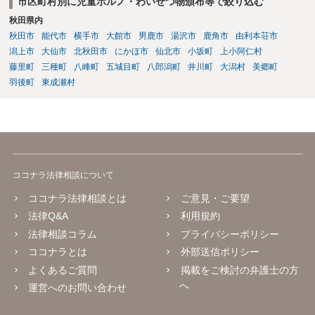
市区町村別に児童ポルノ・わいせつ物頒布等で絞り込む
秋田県内
秋田市
能代市
横手市
大館市
男鹿市
湯沢市
鹿角市
由利本荘市
潟上市
大仙市
北秋田市
にかほ市
仙北市
小坂町
上小阿仁村
藤里町
三種町
八峰町
五城目町
八郎潟町
井川町
大潟村
美郷町
羽後町
東成瀬村
ココナラ法律相談について
ココナラ法律相談とは
ご意見・ご要望
法律Q&A
利用規約
法律相談コラム
プライバシーポリシー
ココナラとは
外部送信ポリシー
よくあるご質問
掲載をご検討の弁護士の方
へ
運営へのお問い合わせ