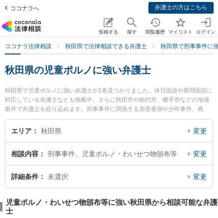
弁護士の方はこちら
ココナラへ
投稿する
探す
閲覧履歴
マイリスト
ログイン
ココナラ法律相談
秋田県で法律相談できる弁護士
秋田県で刑事事件に
秋田県の児童ポルノに強い弁護士
秋田県で児童ポルノに強い弁護士が1名見つかりました。休日面談や夜間面談に
対応している弁護士なども掲載中。さらに秋田市や能代市、横手市などの地域
条件で弁護士を絞り込めます。刑事事件に関係する加害者側や少年事件、再
犯・前科あり等の細かな分野での絞り込み検索もでき便利です。特に田中法律
事務所の田中 伸顕弁護士のプロフィール情報や弁護士費用、強みなどが注目さ
エリア
秋田県
変更
れています。『秋田県で土日や夜間に発生した児童ポルノのトラブルを今すぐ
に弁護士に相談したい』『児童ポルノのトラブル解決の実績豊富な近くの弁護
相談内容
刑事事件、児童ポルノ・わいせつ物頒布等
変更
士を検索したい』『初回相談無料で児童ポルノを法律相談できる秋田県内の弁
護士に相談予約したい』などでお困りの相談者さんにおすすめです。
詳細条件
未選択
変更
児童ポルノ・わいせつ物頒布等に強い秋田県から相談可能な弁護
士