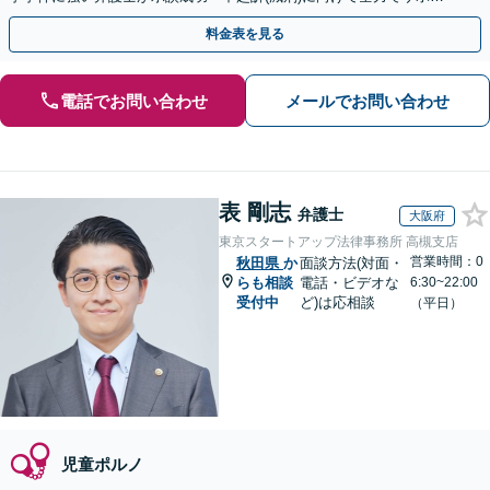
トします。【加害者側の相談専門】
料金表を見る
電話でお問い合わせ
メールでお問い合わせ
表 剛志
弁護士
大阪府
東京スタートアップ法律事務所 高槻支店
営業時間：0
秋田県
か
面談方法(対面・
らも相談
電話・ビデオな
6:30~22:00
受付中
ど)は応相談
（平日）
児童ポルノ