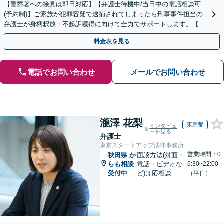
【警察署への接見は即日対応】【弁護士待機中/当日中の電話相談可
(予約制)】ご家族が犯罪容疑で逮捕されてしまったら刑事事件担当の
弁護士が身柄釈放・不起訴獲得に向けて全力でサポートします。【毎
月100名以上の相談実績】【全国対応】
料金表を見る
電話でお問い合わせ
メールでお問い合わせ
瀧澤 花梨
東京都
インタビュ
ーを見る
弁護士
東京スタートアップ法律事務所
営業時間：0
秋田県
か
面談方法(対面・
らも相談
電話・ビデオな
6:30~22:00
受付中
ど)は応相談
（平日）