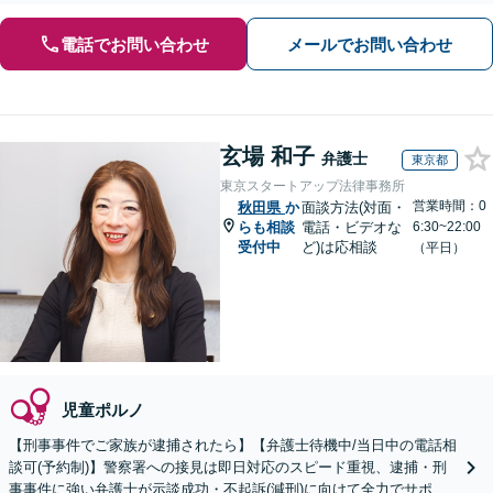
電話でお問い合わせ
メールでお問い合わせ
玄場 和子
弁護士
東京都
東京スタートアップ法律事務所
営業時間：0
秋田県
か
面談方法(対面・
らも相談
電話・ビデオな
6:30~22:00
受付中
ど)は応相談
（平日）
児童ポルノ
【刑事事件でご家族が逮捕されたら】【弁護士待機中/当日中の電話相
談可(予約制)】警察署への接見は即日対応のスピード重視、逮捕・刑
事事件に強い弁護士が示談成功・不起訴(減刑)に向けて全力でサポー