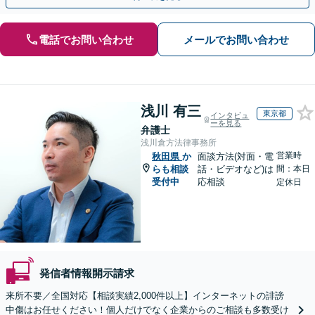
電話でお問い合わせ
メールでお問い合わせ
浅川 有三
東京都
インタビュ
ーを見る
弁護士
浅川倉方法律事務所
営業時
秋田県
か
面談方法(対面・電
らも相談
話・ビデオなど)は
間：本日
受付中
応相談
定休日
発信者情報開示請求
来所不要／全国対応【相談実績2,000件以上】インターネットの誹謗
中傷はお任せください！個人だけでなく企業からのご相談も多数受け