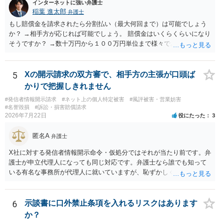
インターネットに強い弁護士
稲葉 進太郎
弁護士
もし賠償金を請求されたら分割払い（最大何回まで）は可能でしょう
か？ →相手方が応じれば可能でしょう。 賠償金はいくらくらいになり
そうですか？ →数十万円から１００万円単位まで様々であり、不明で
す。相手方から相談者様に対し請求がなされた場合、減額や分割の交
渉が行われ、双方合意に至れば支払が開始され、決裂して相手方が訴
訟提起を選択すれば訴訟の中で解決がなされる流れが通常です。
5
Xの開示請求の双方審で、相手方の主張が口頭ば
かりで把握しきれません
#発信者情報開示請求
#ネット上の個人特定被害
#風評被害・営業妨害
#名誉毀損
#訴訟・損害賠償請求
2026年7月22日
役にたった
3
匿名A
弁護士
X社に対する発信者情報開示命令・仮処分ではそれが当たり前です。弁
護士が申立代理人になっても同じ対応です。弁護士なら誰でも知って
いる有名な事務所が代理人に就いていますが、恥ずかしくないのだろ
うかと思います。
6
示談書に口外禁止条項を入れるリスクはあります
か？