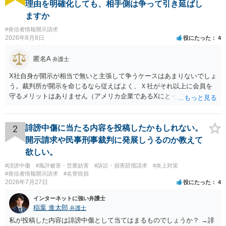
理由を明確化しても、相手側は争って引き延ばし
ますか
#発信者情報開示請求
2026年8月8日
役にたった
4
匿名A
弁護士
X社自身が開示が相当で無いと主張して争うケースはあまりないでしょ
う。裁判所が開示を命じるなら従えばよく、Ｘ社がそれ以上に会員を
守るメリットはありません（アメリカ企業であるXにとって、日本の会
員情報などゴミかノイズみたいなものです）。 開示要件を満たすかど
うかを争うよりも、「発信者情報の保有確認がまだできていない」な
どと言い訳して確認できるまで発令を引き伸ばす方で対応してくる方
2
誹謗中傷に当たる内容を投稿したかもしれない。
が圧倒的に多いです（この作戦は必ずといっていいほど行ってきま
開示請求や民事刑事裁判に発展しうるのか教えて
す）。
欲しい。
#誹謗中傷
#風評被害・営業妨害
#訴訟・損害賠償請求
#炎上対策
#発信者情報開示請求
#名誉毀損
2026年7月27日
役にたった
4
インターネットに強い弁護士
稲葉 進太郎
弁護士
私が投稿した内容は誹謗中傷として当てはまるものでしょうか？ →誹