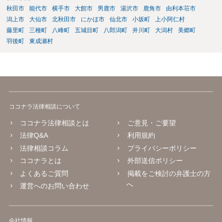
秋田市
能代市
横手市
大館市
男鹿市
湯沢市
鹿角市
由利本荘市
潟上市
大仙市
北秋田市
にかほ市
仙北市
小坂町
上小阿仁村
藤里町
三種町
八峰町
五城目町
八郎潟町
井川町
大潟村
美郷町
羽後町
東成瀬村
ココナラ法律相談について
ココナラ法律相談とは
ご意見・ご要望
法律Q&A
利用規約
法律相談コラム
プライバシーポリシー
ココナラとは
外部送信ポリシー
よくあるご質問
掲載をご検討の弁護士の方
へ
運営へのお問い合わせ
会社情報