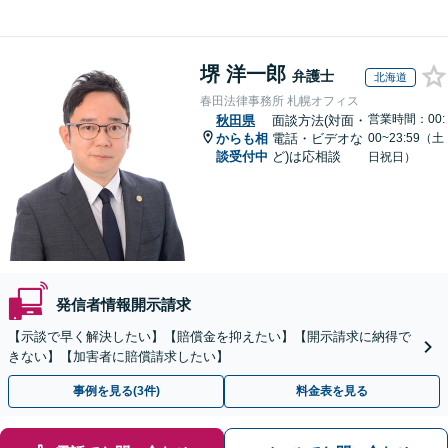
堺 洋一郎
弁護士
北海道
春田法律事務所 札幌オフィス
営業時間：00:
秋田県
面談方法(対面・
からも相
電話・ビデオな
00~23:59（土
談受付中
ど)は応相談
日祝日）
発信者情報開示請求
【示談で早く解決したい】【賠償金を抑えたい】【開示請求に納得で
きない】【加害者に賠償請求したい】
事例を見る(3件)
料金表を見る