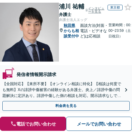
浦川 祐輔
東京都
インタビュ
ーを見る
弁護士
弁護士法人エッグ
営業時間：00:
秋田県
面談方法(対面・
からも相
電話・ビデオな
00~23:59（土
談受付中
ど)は応相談
日祝日）
発信者情報開示請求
【全国対応】【来所不要】【オンライン相談に特化】【相談は何度で
も無料】Xの誹謗中傷被害の経験がある弁護士。炎上／誹謗中傷の問
題解決に定評あり。誹謗中傷した側の相談も対応。開示請求なしで本
人の特定ができる場合もあり。
料金表を見る
電話でお問い合わせ
メールでお問い合わせ