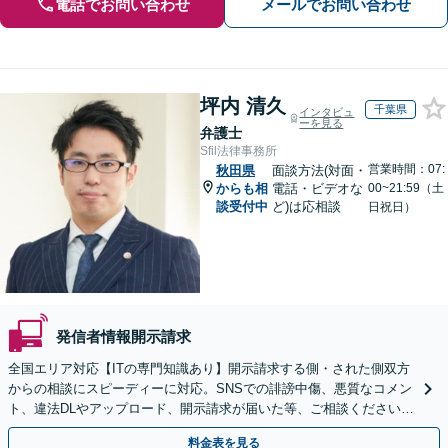
電話でお問い合わせ
メールでお問い合わせ
坪内 清久
千葉県
インタビュ
ーを見る
弁護士
Sfil法律事務所
営業時間：07:
秋田県
面談方法(対面・
からも相
電話・ビデオな
00~21:59（土
談受付中
ど)は応相談
日祝日）
発信者情報開示請求
全国エリア対応【ITの専門知識あり】開示請求する側・された側双方
からの相談にスピーディーに対応。SNSでの誹謗中傷、悪質なコメン
ト、違法DLやアップロード、開示請求が届いた等、ご相談ください
【WEB面談OK&解決実績豊富】【千葉中央駅4分】
料金表を見る