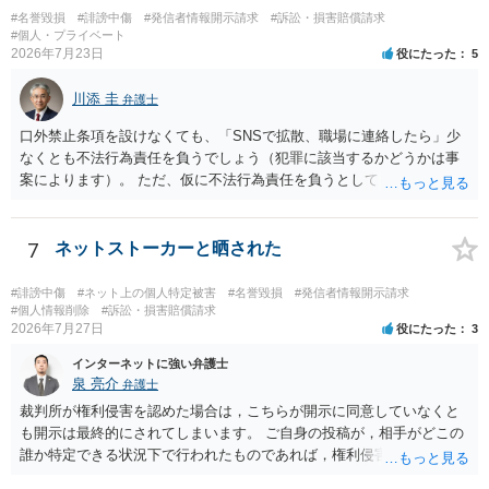
#名誉毀損
#誹謗中傷
#発信者情報開示請求
#訴訟・損害賠償請求
#個人・プライベート
2026年7月23日
役にたった
5
川添 圭
弁護士
口外禁止条項を設けなくても、「SNSで拡散、職場に連絡したら」少
なくとも不法行為責任を負うでしょう（犯罪に該当するかどうかは事
案によります）。 ただ、仮に不法行為責任を負うとしても、違約金を
決めておかなければ慰謝料程度しか認められないケースが出てきます
（日本の裁判所が認定する慰謝料は、到底被害感情を満足させられる
ような金額ではありません）。そのため、口外禁止条項とともに口外
7
ネットストーカーと晒された
した場合の違約金（100～200万円程度）を定めることには、大きな意
味と抑止力があります。 逆に、口外禁止条項を設けると、正当な理由
#誹謗中傷
#ネット上の個人特定被害
#名誉毀損
#発信者情報開示請求
がある場合を除いて第三者へ情報開示ができなくなります。そのた
#個人情報削除
#訴訟・損害賠償請求
2026年7月27日
役にたった
3
め、口外禁止条項によって自らを縛られてしまうと困るようなケース
（例えば弁護団事件でマスコミ等へ公表する必要があるケース等）で
インターネットに強い弁護士
は、口外禁止の範囲を特定・限定する等の工夫をすることがあります
泉 亮介
弁護士
が、個人間の紛争で、合意後もみだりに紛争情報を口外することそれ
裁判所が権利侵害を認めた場合は，こちらが開示に同意していなくと
自体が異常事態であって、相手方への抑止効果として口外禁止条項を
も開示は最終的にされてしまいます。 ご自身の投稿が，相手がどこの
設定しておく方が望ましい場合が多いと思われます（上記のとおり、
誰か特定できる状況下で行われたものであれば，権利侵害性が認めら
口外禁止条項は、違反した際の違約金条項とワンセットにすることで
れる可能性はあるかと思われます。 もっとも，相手方の晒し行為につ
効果を発揮するといえます）。