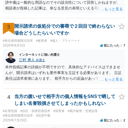
謗中傷は一般的な用語なのでその該当性について回答しかねますが、
相談者が投稿した記事は、単なる意見の表明といえる可能性が高く、
権利侵害が認められる可能性は低いと存じます。 もし当てはまるとし
て、開示請求が認められたり、民事裁判や刑事裁判に発展しうるもの
でしょうか？ →権利侵害や、名誉毀損・侮辱に該当する可能性が低い
3
開示請求の仮処分での審尋で２回目で終わらない
ため、民事裁判や刑事裁判に発展することはあまり考えられないよう
場合どうしたらいいですか
に思われます。
#発信者情報開示請求
#被害者
#個人・プライベート
2026年8月3日
役にたった
7
インターネットに強い弁護士
三村 勇人
弁護士
本件投稿記事の詳細が不明ですので、具体的なアドバイスはできませ
んが、開示請求はいずれも要件事実を立証する必要があります。 立証
責任は請求者側にあります。 相手方からの反論があっても、裁判官が
要件事実を満たしていると判断すれば、補充は求められません。 相手
方が口頭で反論したのは、仮処分は迅速性が要求されるためです。 書
面での反論となれば、より遅延する可能性がございます。 また、本件
4
当方の腹いせで相手方の個人情報をSNSで晒して
はXのため、APのIPアドレスの保存期間の問題もございます。 開示請
しまい名誉毀損させてしまったかもしれない
求は法律知識が不可欠ですが、それだけでは足りず、実務を踏まえた
#名誉毀損
#訴訟・損害賠償請求
#加害者
#風評被害・営業妨害
方法を選択することが重要です。
#発信者情報開示請求
#誹謗中傷
2026年7月29日
役にたった
2