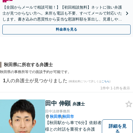
【全国からメールで相談可能！】【初回相談無料】ネットに強い弁護
士が見つからない方へ。来所も電話も不要、すべてメールで対応いた
します。書き込みの悪質性から妥当な慰謝料額を算出し、見通しや費
用面のリスクも包み隠さずお伝えしサポートします。
料金表を見る
秋田県に所在する弁護士
秋田県の事務所等での面談予約が可能です。
1
人の弁護士が見つかりました
(検索結果について詳しくは
こちら
)
1件中 1-1件を表示
田中 伸顕
弁護士
田中法律事務所
秋田県
秋田市
|
【秋田駅から車で6分】依頼者
詳細を見
様との対話を重視する弁護
る