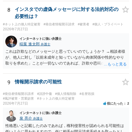
いても，アカウントを特定したうえで，ネットストーカーとして晒し
たのであれば，かかる行為に権利侵害性が認められる可能性はあるで
8
インスタでの虚偽メッセージに対する法的対応の
しょう。
必要性は？
#ネット上の個人特定被害
#発信者情報開示請求
#被害者
#個人・プライベート
2026年7月27日
インターネットに強い弁護士
稲葉 進太郎
弁護士
これは詐欺などのメッセージと思っていいのでしょうか？ →相談者様
が、他人に対し「以前未成年と知っていながら肉体関係や性的なやり
取りを求めた」ことが一切ないのであれば、詐欺や恐喝の可能性が高
いでしょう。
9
情報開示請求の可能性
#発信者情報開示請求
#誹謗中傷
#個人情報削除
#名誉毀損
#風評被害・営業妨害
#ネット上の個人特定被害
2026年7月27日
役にたった
2
インターネットに強い弁護士
泉 亮介
弁護士
性格悪いと記載したのみであれば，権利侵害性が認められる可能性は
低いように思われますので，仮に相手が開示請求手続きを取ったとし