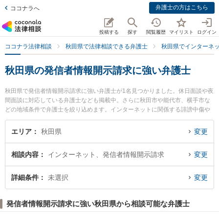
弁護士の方はこちら
ココナラへ
投稿する
探す
閲覧履歴
マイリスト
ログイン
ココナラ法律相談
秋田県で法律相談できる弁護士
秋田県でインターネ
秋田県の発信者情報開示請求に強い弁護士
秋田県で発信者情報開示請求に強い弁護士が1名見つかりました。休日面談や夜
間面談に対応している弁護士なども掲載中。さらに秋田市や能代市、横手市な
どの地域条件で弁護士を絞り込めます。インターネットに関係する誹謗中傷や
名誉毀損、個人特定等の細かな分野での絞り込み検索もでき便利です。特に田
中法律事務所の田中 伸顕弁護士のプロフィール情報や弁護士費用、強みなどが
エリア
秋田県
変更
注目されています。『秋田県で土日や夜間に発生した発信者情報開示請求のト
ラブルを今すぐに弁護士に相談したい』『発信者情報開示請求のトラブル解決
相談内容
インターネット、発信者情報開示請求
変更
の実績豊富な近くの弁護士を検索したい』『初回相談無料で発信者情報開示請
求を法律相談できる秋田県内の弁護士に相談予約したい』などでお困りの相談
者さんにおすすめです。
詳細条件
未選択
変更
発信者情報開示請求に強い秋田県から相談可能な弁護士