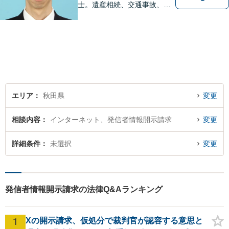
士。遺産相続、交通事故、離
婚、債務整理、企業法務な
ど、皆様の抱える問題を幅広
く取り扱っております。お困
りごとがあれば、お一人で抱
え込むことなくぜひご相談く
ださい！【駐車場あり】
エリア
秋田県
変更
相談内容
インターネット、発信者情報開示請求
変更
詳細条件
未選択
変更
発信者情報開示請求の法律Q&Aランキング
1
Xの開示請求、仮処分で裁判官が認容する意思と