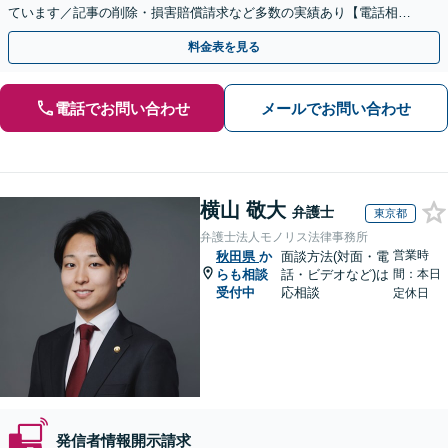
ています／記事の削除・損害賠償請求など多数の実績あり【電話相談
可】【初回相談無料】【夜間休日面談可】
料金表を見る
電話でお問い合わせ
メールでお問い合わせ
横山 敬大
弁護士
東京都
弁護士法人モノリス法律事務所
営業時
秋田県
か
面談方法(対面・電
らも相談
話・ビデオなど)は
間：本日
受付中
応相談
定休日
発信者情報開示請求