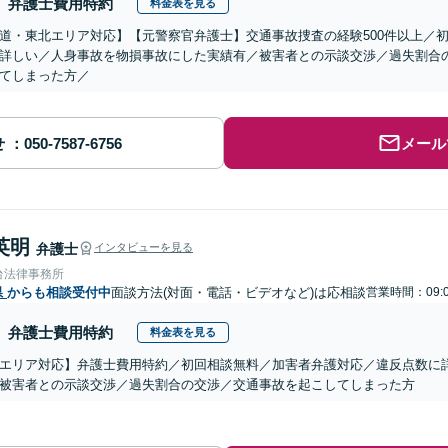
弁護士費用特約
料金表を見る
道・東北エリア対応】【元警察官弁護士】交通事故捜査の経験500件以上／
詳しい／人身事故を物損事故にした実績有／被害者との示談交渉／過失割合
てしまった方／
せ
メール
英明
弁護士
インタビューを見る
台法律事務所
県
からも相談受付中
面談方法(対面・電話・ビデオなど)は応相談
営業時間：09:
弁護士費用特約
料金表を見る
エリア対応】弁護士費用特約／初回相談無料／加害者弁護対応／違反点数に
被害者との示談交渉／過失割合の交渉／交通事故を起こしてしまった方