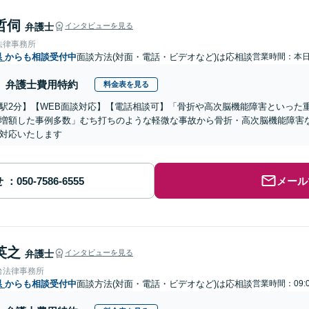
哲伺
弁護士
インタビューを見る
法律事務所
県
からも相談受付中
面談方法(対面・電話・ビデオなど)は応相談
営業時間：本
弁護士費用特約
料金表を見る
駅2分】【WEB面談対応】【電話相談可】「骨折や高次脳機能障害といった
増額した事例多数」むち打ちのような軽微な事故から骨折・高次脳機能障害
対応いたします
せ
メール
英之
弁護士
インタビューを見る
台法律事務所
県
からも相談受付中
面談方法(対面・電話・ビデオなど)は応相談
営業時間：09: