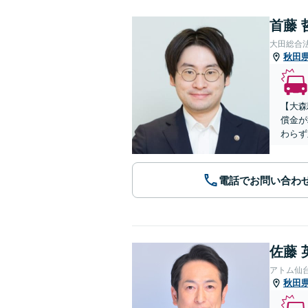
首藤 
大田総合
秋田
【大森
償金が
わらず
電話でお問い合わ
佐藤 
アトム仙
秋田