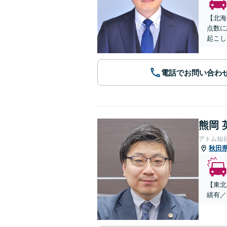
【北海
点数に
起こし
電話でお問い合わ
熊岡 
アトム仙
秋田
【東北
績有／