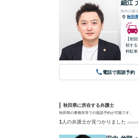
細江 
樹氷の森
秋田
【初回
頼する
料駐車
電話で面談予約
秋田県に所在する弁護士
秋田県の事務所等での面談予約が可能です。
1
人の弁護士が見つかりました
(検索結