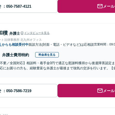
せ
メール
和積
弁護士
インタビューを見る
ート法律事務所 北九州オフィス
県
からも相談受付中
面談方法(対面・電話・ビデオなど)は応相談
営業時間：09:
弁護士費用特約
料金表を見る
不要／全国対応】相談料・着手金0円で適正な慰謝料獲得から後遺障害認定
応にお困りの方も、経験豊富な弁護士が最後まで強気の交渉を行います。【全
せ
メール