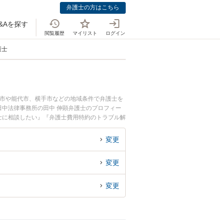
弁護士の方はこちら
&Aを探す
閲覧履歴
マイリスト
ログイン
護士
田市や能代市、横手市などの地域条件で弁護士を
中法律事務所の田中 伸顕弁護士のプロフィー
士に相談したい』『弁護士費用特約のトラブル解
い』などでお困りの相談者さんにおすすめです。
変更
変更
変更