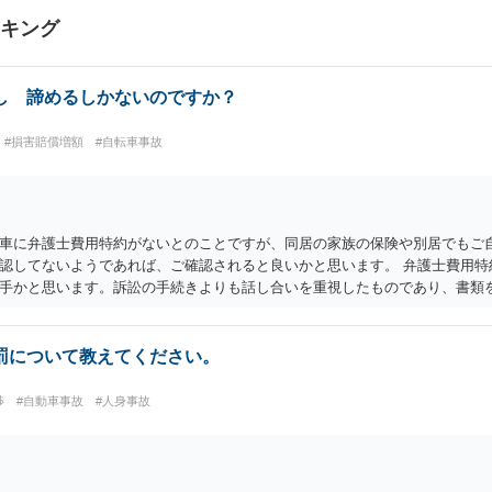
ンキング
し 諦めるしかないのですか？
#損害賠償増額
#自転車事故
車に弁護士費用特約がないとのことですが、同居の家族の保険や別居でもご
認してないようであれば、ご確認されると良いかと思います。 弁護士費用特
手かと思います。訴訟の手続きよりも話し合いを重視したものであり、書類
きる手続きかと考えます。具体的な利用方法に関しては、管轄の裁判所に問
kuoka/saiban/madoguti_kani/index.html）。 以上、ご参考いただけますと幸いです
罰について教えてください。
渉
#自動車事故
#人身事故