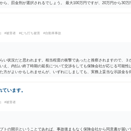
ら、罰金刑が選択されるでしょう。 最大100万円ですが、20万円から30
約
#被害者
#むち打ち被害
#自動車事故
らい状況だと思われます。相当程度の衝撃であったと推察されますので、３
いえ、内払い終了時期の延長について交渉をしても保険会社が応じる可能性は
た方がよいかもしれませんが、いずれにしましても、実務上妥当な示談金を
がよいと思います。
れています。
約
#被害者
プトの開示ということであれば、事故後まもなく保険会社から同意書が届い