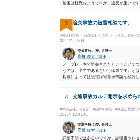
被害は軽微なようですが、違反が重いですか
3
追突事故の被害相談です。
#慰謝料増額
#保険会社との交渉
#弁護士費用特
2024年2月7日
交通事故に強い弁護士
髙橋 俊太
弁護士
ノーブレーキで追突されたということでつ
うのは、尚早であるという印象です。とは
程度によっては後遺障害等級申請を検討し
どして今後の方針について検討なさった方
4
交通事故カルテ開示を求めら
#保険会社との交渉
#自動車事故
#弁護士費用特
2025年12月10日
交通事故に強い弁護士
髙橋 俊太
弁護士
詳細不明ではあるのですが、診断書やレセ