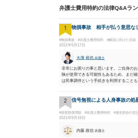
弁護士費用特約の法律Q&Aラ
1
物損事故 相手が払う意思な
#物損事故
#弁護士費用特約
#解決に向けた示談
2021年5月17日
大薄 裕也
弁護士
非常にお困りの事と思います。ご自身のお
険が使用できる可能性もあるため、まだ確
は民事調停という手続きを利用することも
ご質問者様の状況を踏まえるとおすすめで
います（https://www.courts.go.jp/fu
2
信号無視による人身事故の処
#損害賠償増額
#弁護士費用特約
#過失割合の交
2021年9月18日
内藤 政信
弁護士