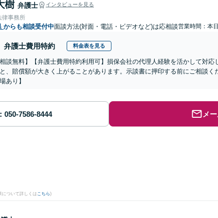
大樹
弁護士
インタビューを見る
法律事務所
県
からも相談受付中
面談方法(対面・電話・ビデオなど)は応相談
営業時間：本
弁護士費用特約
料金表を見る
相談無料】【弁護士費用特約利用可】損保会社の代理人経験を活かして対応
と、賠償額が大きく上がることがあります。示談書に押印する前にご相談く
場あり】
メー
果について詳しくは
こちら
)