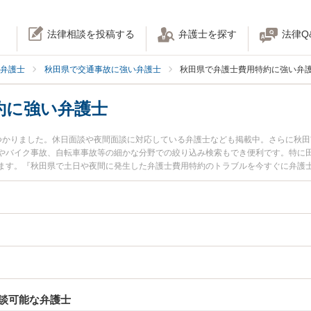
法律相談を投稿する
弁護士を探す
法律Q
弁護士
秋田県で交通事故に強い弁護士
秋田県で弁護士費用特約に強い弁
約に強い弁護士
つかりました。休日面談や夜間面談に対応している弁護士なども掲載中。さらに秋
やバイク事故、自転車事故等の細かな分野での絞り込み検索もでき便利です。特に田
ます。『秋田県で土日や夜間に発生した弁護士費用特約のトラブルを今すぐに弁護
初回相談無料で弁護士費用特約を法律相談できる秋田県内の弁護士に相談予約した
談可能な弁護士