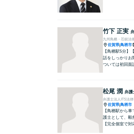
竹下 正実
九州鳥栖・芯鋭法
佐賀県
鳥栖市
|
【鳥栖駅5分】
話をしっかりお
ついては初回面
松尾 潤
弁護
弁護士法人ITS法
佐賀県
鳥栖市
|
【鳥栖駅から車
護士として、毅
【完全個室で対