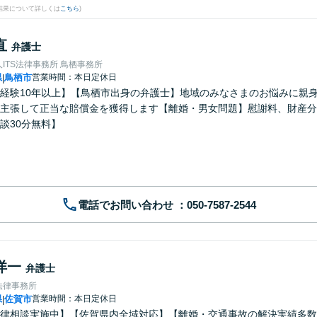
結果について詳しくは
こちら
)
直
弁護士
ITS法律事務所 鳥栖事務所
県
鳥栖市
営業時間：本日定休日
|
経験10年以上】【鳥栖市出身の弁護士】地域のみなさまのお悩みに親
主張して正当な賠償金を獲得します【離婚・男女問題】慰謝料、財産分
談30分無料】
電話でお問い合わせ
洋一
弁護士
法律事務所
県
佐賀市
営業時間：本日定休日
|
律相談実施中】【佐賀県内全域対応】【離婚・交通事故の解決実績多数