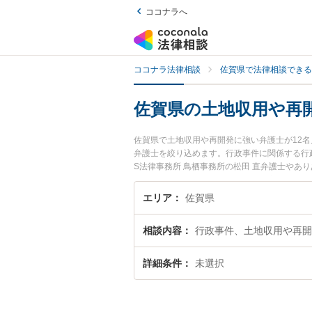
ココナラへ
ココナラ法律相談
佐賀県で法律相談できる
佐賀県の土地収用や再
佐賀県で土地収用や再開発に強い弁護士が12
弁護士を絞り込めます。行政事件に関係する行
S法律事務所 鳥栖事務所の松田 直弁護士やあ
目されています。『佐賀県で土日や夜間に発生
検索したい』『初回相談無料で土地収用や再開
エリア
佐賀県
相談内容
行政事件、土地収用や再開
詳細条件
未選択