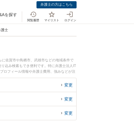
弁護士の方はこちら
&Aを探す
閲覧履歴
マイリスト
ログイン
弁護士
らに佐賀市や鳥栖市、武雄市などの地域条件で
り込み検索もでき便利です。特に弁護士法人IT
のプロフィール情報や弁護士費用、強みなどが注
開発のトラブル解決の実績豊富な近くの弁護士を
んにおすすめです。
変更
変更
変更