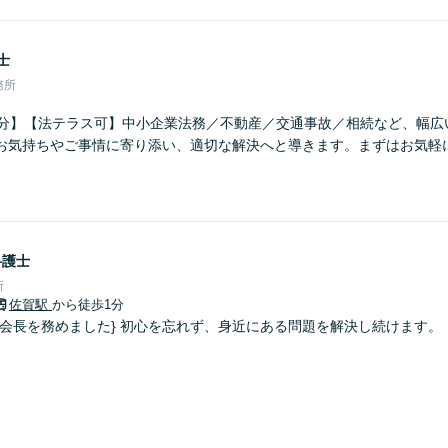
士
務所
6分】【法テラス可】中小企業法務／不動産／交通事故／相続など、幅広
お気持ちやご事情に寄り添い、適切な解決へと導きます。まずはお気軽
】
弁護士
所
佐賀駅
から徒歩1分
の会長を務めました} 初心を忘れず、身近にある問題を解決し続けます。