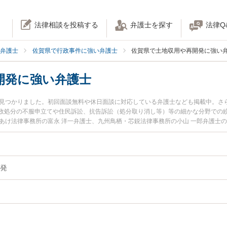
法律相談を投稿する
弁護士を探す
法律Q
弁護士
佐賀県で行政事件に強い弁護士
佐賀県で土地収用や再開発に強い
開発に強い弁護士
名見つかりました。初回面談無料や休日面談に対応している弁護士なども掲載中。さ
政処分の不服申立てや住民訴訟、抗告訴訟（処分取り消し等）等の細かな分野での絞
りあけ法律事務所の富永 洋一弁護士、九州鳥栖・芯鋭法律事務所の小山 一郎弁護士
した土地収用や再開発のトラブルを今すぐに弁護士に相談したい』『土地収用や再
発を法律相談できる佐賀県内の弁護士に相談予約したい』などでお困りの相談者さ
発