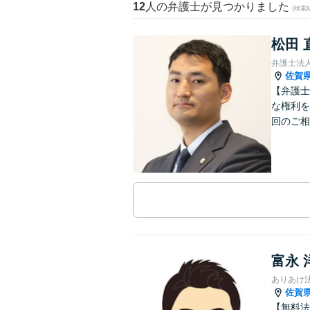
12
人の弁護士が見つかりました
(検索
松田 
弁護士法人
佐賀
【弁護士
な権利を
回のご相
富永 
ありあけ
佐賀
【無料法