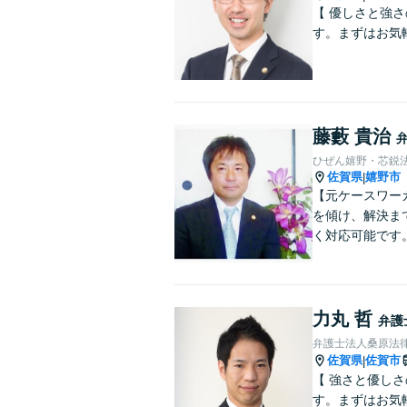
【 優しさと強
す。まずはお気
藤藪 貴治
ひぜん嬉野・芯鋭
佐賀県
嬉野市
|
【元ケースワー
を傾け、解決ま
く対応可能です
力丸 哲
弁護
弁護士法人桑原法律
佐賀県
佐賀市
|
【 強さと優し
す。まずはお気