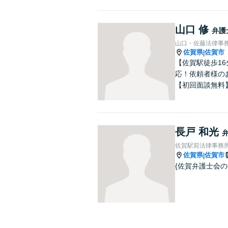
山口 修
弁護
山口・佐藤法律事
佐賀県
佐賀市
|
【佐賀駅徒歩1
応！依頼者様の
【初回面談無料
長戸 和光
佐賀駅前法律事務
佐賀県
佐賀市
|
{佐賀弁護士会