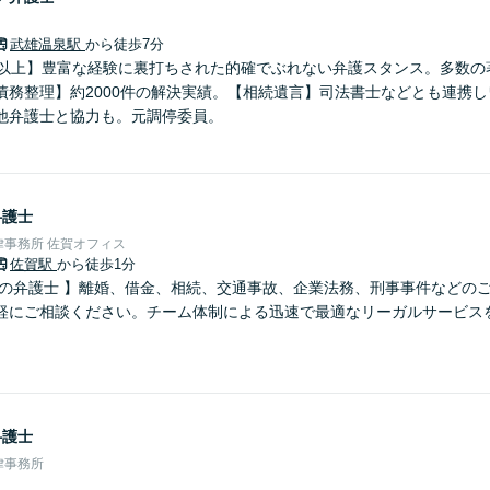
武雄温泉駅
から徒歩7分
年以上】豊富な経験に裏打ちされた的確でぶれない弁護スタンス。多数の
債務整理】約2000件の解決実績。【相続遺言】司法書士などとも連携
他弁護士と協力も。元調停委員。
弁護士
事務所 佐賀オフィス
佐賀駅
から徒歩1分
さの弁護士 】離婚、借金、相続、交通事故、企業法務、刑事事件などの
軽にご相談ください。チーム体制による迅速で最適なリーガルサービス
弁護士
律事務所