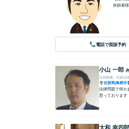
依頼者様
電話で面談予約
小山 一郎
九州鳥栖・芯鋭法
佐賀県
鳥栖市
|
法律問題で何か
思っております
大和 幸四