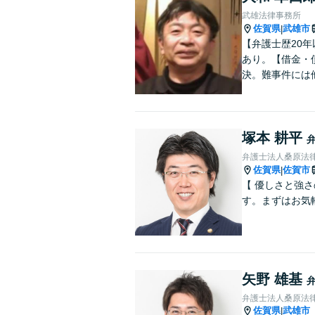
武雄法律事務所
佐賀県
武雄市
|
【弁護士歴20
あり。【借金・
決。難事件には
塚本 耕平
弁護士法人桑原法律
佐賀県
佐賀市
|
【 優しさと強
す。まずはお気
矢野 雄基
弁護士法人桑原法
佐賀県
武雄市
|