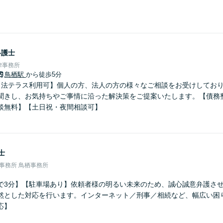
弁護士
律事務所
鳥栖駅
から徒歩5分
【法テラス利用可】個人の方、法人の方の様々なご相談をお受けしてお
聞きし、お気持ちやご事情に沿った解決策をご提案いたします。【債務
談無料】【土日祝・夜間相談可】
士
律事務所 鳥栖事務所
で3分】【駐車場あり】依頼者様の明るい未来のため、誠心誠意弁護さ
然とした対応を行います。インターネット／刑事／相続など、幅広い困
応】