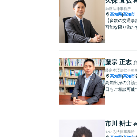
久保 宜弘
御座法律事務所
高知県
高知市
|
【多数の交通事
可能な限り満た
藤宗 正志
藤宗本澤法律事務
高知県
高知市
|
高知出身の弁護
日もご相談可能
市川 耕士
やいろ法律事務所