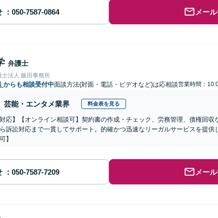
せ
メール
学
弁護士
護士法人 飯田事務所
県
からも相談受付中
面談方法(対面・電話・ビデオなど)は応相談
営業時間：10:
芸能・エンタメ業界
料金表を見る
対応】【オンライン相談可】契約書の作成・チェック、労務管理、債権回収
ら訴訟対応まで一貫してサポート。的確かつ迅速なリーガルサービスを提供
可】
せ
メール