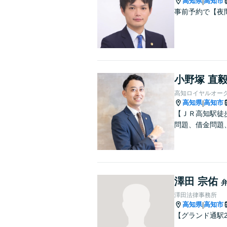
高知県
高知市
|
事前予約で【夜
小野塚 直
高知ロイヤルオー
高知県
高知市
|
【ＪＲ高知駅徒
問題、借金問題
澤田 宗佑
澤田法律事務所
高知県
高知市
|
【グランド通駅