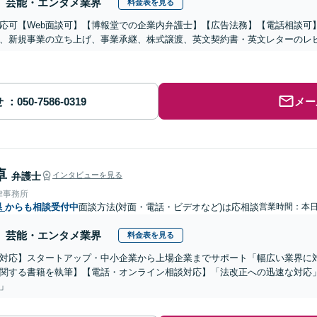
芸能・エンタメ業界
料金表を見る
応可【Web面談可】【博報堂での企業内弁護士】【広告法務】【電話相談可】Yo
、新規事業の立ち上げ、事業承継、株式譲渡、英文契約書・英文レターのレ
せ
メー
卓
弁護士
インタビューを見る
律事務所
県
からも相談受付中
面談方法(対面・電話・ビデオなど)は応相談
営業時間：本
芸能・エンタメ業界
料金表を見る
対応】スタートアップ・中小企業から上場企業までサポート「幅広い業界に
関する書籍を執筆】【電話・オンライン相談対応】「法改正への迅速な対応
」