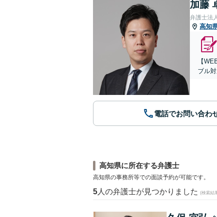
加藤 
弁護士法
高知
【WE
ブル対
電話でお問い合わ
高知県に所在する弁護士
高知県の事務所等での面談予約が可能です。
5
人の弁護士が見つかりました
(検索結