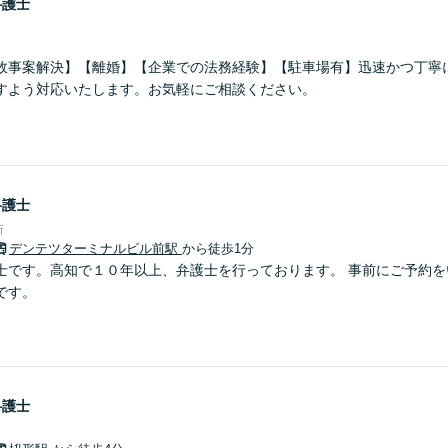
弁護士
故事案解決】【離婚】【企業での法務経験】【駐車場有】迅速かつ丁寧
すよう対応いたします。お気軽にご相談ください。
弁護士
所
デンテツターミナルビル前駅
から徒歩1分
士です。高知で１０年以上、弁護士を行っております。 事前にご予約を
です。
弁護士