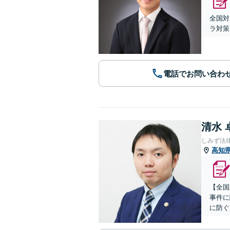
全国対
ラ対策
電話でお問い合わ
清水 
しみず法
高知
【全国
事件に
に防ぐ