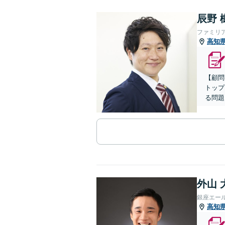
辰野 
ファミリ
高知
【顧問
トップ
る問題
外山 
銀座エー
高知