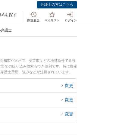
弁護士の方はこちら
&Aを探す
閲覧履歴
マイリスト
ログイン
い弁護士
に高知市や室戸市、安芸市などの地域条件で弁護
分野での絞り込み検索もでき便利です。特に御座
や弁護士費用、強みなどが注目されています。
ル解決の実績豊富な近くの弁護士を検索したい』
めです。
変更
変更
変更