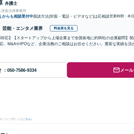
卓
弁護士
人啓葉法律事務所
県
からも相談受付中
面談方法(対面・電話・ビデオなど)は応相談
営業時間：本
芸能・エンタメ業界
料金表を見る
B対応】【スタートアップから上場企業まで全国各地に約90社の企業顧問】
応、M&AやIPOなど、企業法務のご相談はお任せください。豊富な実績を
せ
メール
果について詳しくは
こちら
)