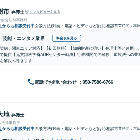
樹市
弁護士
インタビューを見る
ア総合法律事務所
県
からも相談受付中
面談方法(対面・電話・ビデオなど)は応相談
営業時間：本
芸能・エンタメ業界
料金表を見る
契約：関東エリア対応】【初回無料】【知的財産に強い】弁理士等と連携し
で提供【元文部科学省ADRセンター勤務】行政機関での経験、環境法への豊
を解決へ導きます
電話でお問い合わせ
大地
弁護士
ル法律事務所
県
からも相談受付中
面談方法(対面・電話・ビデオなど)は応相談
営業時間：本