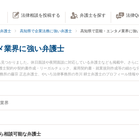
法律相談を投稿する
弁護士を探す
法律Q
弁護士
高知県で企業法務に強い弁護士
高知県で芸能・エンタメ業界に強
メ業界に強い弁護士
名見つかりました。休日面談や夜間面談に対応している弁護士なども掲載中。さら
護士契約や契約書作成・リーガルチェック、雇用契約書・就業規則作成等の細かな
事務所の藤宗 正志弁護士、やいろ法律事務所の市川 耕士弁護士のプロフィール情報
メ業界のトラブルを今すぐに弁護士に相談したい』『芸能・エンタメ業界のトラブ
談できる高知県内の弁護士に相談予約したい』などでお困りの相談者さんにおすす
業界
ら相談可能な弁護士