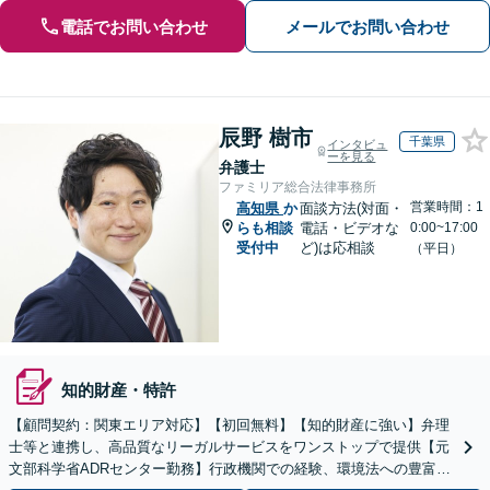
電話でお問い合わせ
メールでお問い合わせ
辰野 樹市
千葉県
インタビュ
ーを見る
弁護士
ファミリア総合法律事務所
営業時間：1
高知県
か
面談方法(対面・
らも相談
電話・ビデオな
0:00~17:00
受付中
ど)は応相談
（平日）
知的財産・特許
【顧問契約：関東エリア対応】【初回無料】【知的財産に強い】弁理
士等と連携し、高品質なリーガルサービスをワンストップで提供【元
文部科学省ADRセンター勤務】行政機関での経験、環境法への豊富な