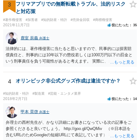
し、交渉していくことがよろしいように思います。 Cが上記（1）
約が有効かどうかは、ライセンスされた権利の種類（著作権、商標
3
フリマアプリでの無断転載トラブル、法的リスク
（2）の方法をとった場合に手残りがいくらになるかの計算は簡単では
権、特許権など）や契約の時期などを見て判断する必要があります。
と対応策
ないものの、ある程度見通しもつけられますので、その金額を考慮し
いずれにせよ具体的事情が分からないと確定的な回答は難しいと思わ
#著作権侵害
#加害者
#知的財産・特許
#売掛金回収
#商標権侵害
つつ、提案金額を調整することをお勧めいたします。 なお、将来的な
れますので、弁護士に直接相談されることをお勧めします。
2021年11月7日
役にたった
35
紛争の可能性を考慮するのであれば、Cからの持分買い取りと合わせ
て、AB間の権利調整（可能であれば共有を解消し、分筆してそれぞれ
鹿室 辰義
弁護士
単独所有するなど）も検討なさると良いですね。
法律的には、著作権侵害に当たると思いますので、民事的には損害賠
償責任と、刑事的には10年以下の懲役若しくは1000万円以下の罰金と
いう刑事責任を負う可能性があると考えます。 実際に、裁判になった
り、刑事責任を問われるかは、内容等によりますが、警察が被害届を
受理すると、取調べ等の捜査が行われる可能性があります。 そして、
刑事責任を軽くするためには、被害弁償等を行う必要があります。 今
4
オリンピック非公式グッズ作成は違法ですか？
後の対応としては、まずは、弁護士に相談するのが良いと思います。
#知的財産・特許
#製造業
#芸能・エンタメ業界
2018年2月7日
役にたった
14
甲本 晃啓
弁護士
弁理士の西村先生が、かなり詳細にお書きになっている次の記事をご
参照くださると良いでしょう。 http://goo.gl/QwQMiv （※日本語を
含むURLのためGoogleの短縮URLにて表記しています） 私も同先生と