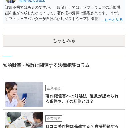
髙橋 俊太
弁護士
詳細不明ではあるのですが、一般論としては、ソフトウェアの追加機
能を誰が作成したかによって、著作権の帰属は整理されます。 まず、
ソフトウェアベンダーが自社の汎用ソフトウェアに機能追加を行った
場合、そのプログラムを実際に作成したのがベンダーであれば、特段
の合意がない限り、追加部分を含めたプログラムの著作権は原則とし
てベンダーに帰属します。利用者が費用を負担している場合でも、そ
もっとみる
れだけで著作権が利用者に移転するわけではありません。 一方、利用
者側に認められるのは通常、その追加機能を含むソフトウェアを契約
の範囲内で利用する権利（使用許諾）にとどまることが多く、その具
体的な範囲は契約内容によって決まります。たとえば、当該利用者の
みが使用できるのか、ベンダーが他の顧客にも同様の機能を提供でき
知的財産・特許に関連する法律相談コラム
るのか、といった点は契約によって調整されるのが一般的です。 ま
た、契約で特別の定めを設けることにより、追加機能の著作権を利用
者に帰属させる、あるいはベンダーに帰属させつつ利用者に独占的な
使用権を認めるといった整理をすることも可能です。 したがって、費
企業法務
用負担のみをもって著作権の帰属が決まるものではなく、著作物を創
著作権侵害への対処法│違反が認められ
作した主体と、当事者間の契約内容によって決まると考えられます。
る条件や、その罰則とは？
企業法務
ロゴに著作権は発生する？商標登録する