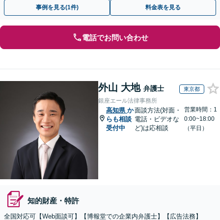
知識を活かし、事業者さまの抱える問題を解決へ導きます
事例を見る(1件)
料金表を見る
電話でお問い合わせ
外山 大地
弁護士
東京都
銀座エール法律事務所
営業時間：1
高知県
か
面談方法(対面・
らも相談
電話・ビデオな
0:00~18:00
受付中
ど)は応相談
（平日）
知的財産・特許
全国対応可【Web面談可】【博報堂での企業内弁護士】【広告法務】