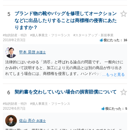
同じ意見です。 商品（グッズ）への使用ということであれば、少なく
とも不正競争防止法上の問題は生じうると思います。
5
ブランド物の靴やバッグを修理してオークション
などに出品したりすることは商標権の侵害にあた
りますか？
#知的財産・特許
#個人事業主・フリーランス
#スタートアップ・新規事業
2018年2月3日
役にたった
16
甲本 晃啓
弁護士
法律的にはいわゆる「消尽」と呼ばれる論点の問題です。 一般向けに
かみ砕いて説明すると、加工により元の商品とは別の商品が作り出さ
れてしまう場合には、商標権を侵害します。ハンドバッグをポーチに
リメイクするなどの場合です。他方で、単なる性能や品質を維持する
ための加工（一般にいう修理）は、商標権を侵害しません。 商標権者
は、その商品を売ったときに対価を回収しているので、商標権は用い
6
契約書を交わしていない場合の損害賠償について
尽くされている（用尽、消尽といいます。）と解釈されます。他方
で、商標権者の預かり知らないところで、販売した商品から別の商品
#知的財産・特許
#個人事業主・フリーランス
（コピー品やリメイク品）が作りだされてしまうと、その商品が仮に
2022年6月7日
役にたった
5
酷い品質であれば、商標権者のブランドイメージが傷ついてしまいま
すし、その証商標権者にクレームが来てしまいますので、商標権を侵
佐山 亮介
弁護士
害します。その商品が流通すれば商標権（ロゴマーク等）に対する一