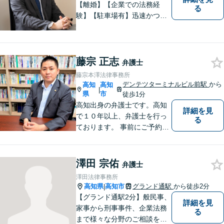
【離婚】【企業での法務経
る
験】【駐車場有】迅速かつ丁
寧に、相反する需要を可能な
限り満たすよう対応いたしま
す。お気軽にご相談くださ
い。
藤宗 正志
弁護士
藤宗本澤法律事務所
デンテツターミナルビル前駅
から
高知
高知
|
県
市
徒歩1分
高知出身の弁護士です。高知
詳細を見
で１０年以上、弁護士を行っ
る
ております。 事前にご予約を
いただければ土日祝日もご相
談可能です。
澤田 宗佑
弁護士
澤田法律事務所
高知県
高知市
グランド通駅
から徒歩2分
|
【グランド通駅2分】般民事、
詳細を見
家事から刑事事件、企業法務
る
まで様々な分野のご相談を受