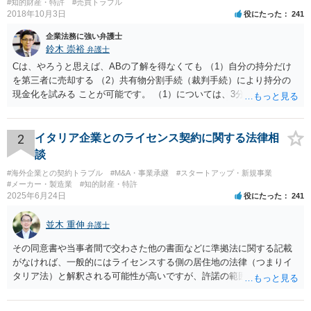
#知的財産・特許
#売買トラブル
2018年10月3日
役にたった
241
企業法務に強い弁護士
鈴木 崇裕
弁護士
Cは、やろうと思えば、ABの了解を得なくても （1）自分の持分だけ
を第三者に売却する （2）共有物分割手続（裁判手続）により持分の
現金化を試みる ことが可能です。 （1）については、3分の1の持分だ
けを取得してもすぐには使えませんから、そもそも買い手は多くない
ですし、買取価格は非常に安くなりますが、近年は「持分だけでも買
い取ります」という業者が出てきています。 （2）については、裁判
2
イタリア企業とのライセンス契約に関する法律相
手続を粛々と進めることにより、土地を切り分けて取得したり、全体
談
を競売にかけたりすることができるようになります。こちらも経費が
#海外企業との契約トラブル
#M&A・事業承継
#スタートアップ・新規事業
多くかかり、最終的な手残りの金額は多くありませんし、手間がかか
#メーカー・製造業
#知的財産・特許
ります。Cが外国にいるのならなおさらです。 Cが上記（1）（2）を
2025年6月24日
役にたった
241
認識しているかどうかはわかりませんが、Cにとっては、上記（1）
（2）の方法よりも手残りが多くなるような金額であれば、ABに買い
並木 重伸
弁護士
取りをしてもらうほうが「合理的」ということになります。 他の先生
方が回答しているように、相続税路線価や固定資産税評価額から計算
その同意書や当事者間で交わさた他の書面などに準拠法に関する記載
した時価を3分して、使用借権の10％を控除した金額というのが公平中
がなければ、一般的にはライセンスする側の居住地の法律（つまりイ
立な金額の算定方法の一つであることに間違いはありません。 しか
タリア法）と解釈される可能性が高いですが、許諾の範囲が日本国内
し、売買価格は当事者間で合意できれば高くても安くても良いわけで
に限定されているなどの事情がある場合には、日本法となる可能性も
すから、ABとしては、上記を考慮して、できる限り有利な金額を提案
あります。 なお、仮に日本法になるとしても、新しい会社との間で契