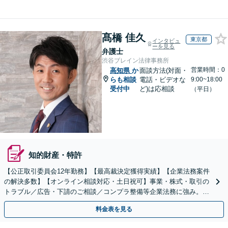
髙橋 佳久
東京都
インタビュ
ーを見る
弁護士
渋谷ブレイン法律事務所
営業時間：0
高知県
か
面談方法(対面・
らも相談
電話・ビデオな
9:00~18:00
受付中
ど)は応相談
（平日）
知的財産・特許
【公正取引委員会12年勤務】【最高裁決定獲得実績】【企業法務案件
の解決多数】【オンライン相談対応・土日祝可】事業・株式・取引の
トラブル／広告・下請のご相談／コンプラ整備等企業法務に強み。株
式の相続／誹謗中傷対策／不動産問題まで幅広く対応！
料金表を見る