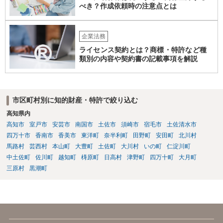
べき？作成依頼時の注意点とは
企業法務
ライセンス契約とは？商標・特許など種
類別の内容や契約書の記載事項を解説
市区町村別に知的財産・特許で絞り込む
高知県内
高知市
室戸市
安芸市
南国市
土佐市
須崎市
宿毛市
土佐清水市
四万十市
香南市
香美市
東洋町
奈半利町
田野町
安田町
北川村
馬路村
芸西村
本山町
大豊町
土佐町
大川村
いの町
仁淀川町
中土佐町
佐川町
越知町
梼原町
日高村
津野町
四万十町
大月町
三原村
黒潮町