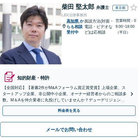
柴田 堅太郎
弁護士
東京都
LBX法律事務所
営業時間：0
高知県
か
面談方法(対面・
らも相談
電話・ビデオな
9:00~18:00
受付中
ど)は応相談
（平日）
知的財産・特許
【全国対応】【著書2作がM&Aフォーラム賞正賞受賞】上場企業、ス
タートアップ企業、非公開中小企業、オーナー経営者からのご相談多
数。M＆Aを仲介業者に丸投げしていませんか？デューデリジェンス
や契約書作成・交渉はお任せください【初回無料】
料金表を見る
メールでお問い合わせ