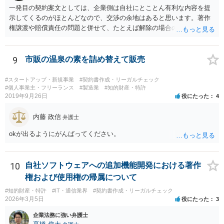
一発目の契約案文としては、企業側は自社にとことん有利な内容を提
示してくるのがほとんどなので、交渉の余地はあると思います。著作
権譲渡や賠償責任の問題と併せて、たとえば解除の場合のクリエータ
ー側への補償を設けさせるといった修正要望は出してみる価値があり
ます（実際、民法の原則では一方的な委任契約の解除には、必要に応
じて損害の補償をしなければならないと定められています。） ただ、
9
市販の温泉の素を詰め替えて販売
そこで「これはうちの定型書式なので変更できない」といった趣旨の
回答があれば、今後の信頼関係の構築を考えても、ご縁がなかったと
#スタートアップ・新規事業
#契約書作成・リーガルチェック
して契約を見送られた方が良いように思います。
#個人事業主・フリーランス
#製造業
#知的財産・特許
2019年9月26日
役にたった
4
内藤 政信
弁護士
okが出るようにがんばってください。
10
自社ソフトウェアへの追加機能開発における著作
権および使用権の帰属について
#知的財産・特許
#IT・通信業界
#契約書作成・リーガルチェック
2026年3月5日
役にたった
3
企業法務に強い弁護士