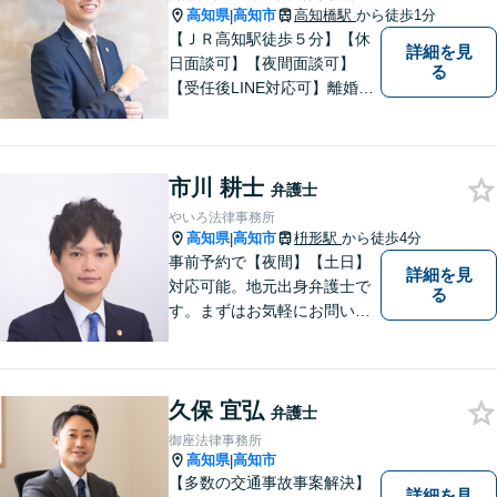
高知県
高知市
高知橋駅
から徒歩1分
|
【ＪＲ高知駅徒歩５分】【休
詳細を見
日面談可】【夜間面談可】
る
【受任後LINE対応可】離婚、
相続、交通事故、労働問題、
借金問題、刑事事件など、 お
気軽にご相談ください。
市川 耕士
弁護士
やいろ法律事務所
高知県
高知市
枡形駅
から徒歩4分
|
事前予約で【夜間】【土日】
詳細を見
対応可能。地元出身弁護士で
る
す。まずはお気軽にお問い合
わせください。
久保 宜弘
弁護士
御座法律事務所
高知県
高知市
|
【多数の交通事故事案解決】
詳細を見