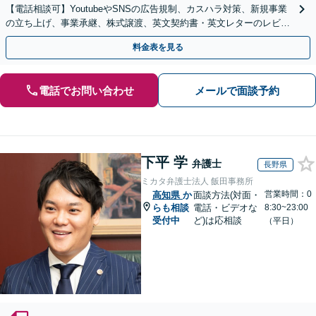
【電話相談可】YoutubeやSNSの広告規制、カスハラ対策、新規事業
の立ち上げ、事業承継、株式譲渡、英文契約書・英文レターのレビュ
ー・ドラフトなどに対応。
料金表を見る
電話でお問い合わせ
メールで面談予約
下平 学
弁護士
長野県
ミカタ弁護士法人 飯田事務所
営業時間：0
高知県
か
面談方法(対面・
らも相談
電話・ビデオな
8:30~23:00
受付中
ど)は応相談
（平日）