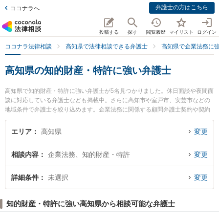
弁護士の方はこちら
ココナラへ
投稿する
探す
閲覧履歴
マイリスト
ログイン
ココナラ法律相談
高知県で法律相談できる弁護士
高知県で企業法務に
高知県の知的財産・特許に強い弁護士
高知県で知的財産・特許に強い弁護士が5名見つかりました。休日面談や夜間面
談に対応している弁護士なども掲載中。さらに高知市や室戸市、安芸市などの
地域条件で弁護士を絞り込めます。企業法務に関係する顧問弁護士契約や契約
書作成・リーガルチェック、雇用契約書・就業規則作成等の細かな分野での絞
り込み検索もでき便利です。特に高知ロイヤルオーク法律事務所の小野塚 直毅
エリア
高知県
変更
弁護士ややいろ法律事務所の市川 耕士弁護士、御座法律事務所の久保 宜弘弁護
士のプロフィール情報や弁護士費用、強みなどが注目されています。『高知県
相談内容
企業法務、知的財産・特許
変更
で土日や夜間に発生した知的財産・特許のトラブルを今すぐに弁護士に相談し
たい』『知的財産・特許のトラブル解決の実績豊富な近くの弁護士を検索した
い』『初回相談無料で知的財産・特許を法律相談できる高知県内の弁護士に相
詳細条件
未選択
変更
談予約したい』などでお困りの相談者さんにおすすめです。
知的財産・特許に強い高知県から相談可能な弁護士