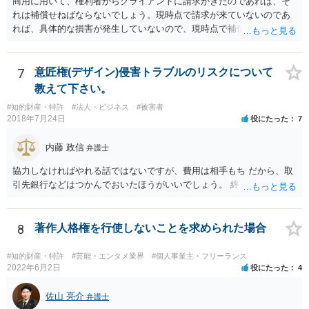
商用に用いて、権利者からクライアントに請求がきたのであれば、そ
般消費者の信頼も害することになります。また、本来商標権者に入る
れは補償せねばならないでしょう。現時点で請求が来ていないのであ
べき利益が入らないことになります。 修理だけではそのような問題は
れば、具体的な損害が発生していないので、現時点で補償の必要はあ
生じません。
りません。 なお、補償の問題が生じたときは、貴社がクライアントに
補償し、その補償分を損害として外注先に賠償請求することになるで
しょう。
7
意匠権(デザイン)侵害トラブルのリスクについて
教えて下さい。
#知的財産・特許
#法人・ビジネス
#被害者
2018年7月24日
役にたった
7
内藤 政信
弁護士
協力しなければやれる話ではないですが、費用は相手もち だから、取
引先銀行などはつかんでおいたほうがいいでしょう。 終わります。
8
著作人格権を行使しないことを求められた場合
#知的財産・特許
#芸能・エンタメ業界
#個人事業主・フリーランス
2022年6月2日
役にたった
4
佐山 亮介
弁護士