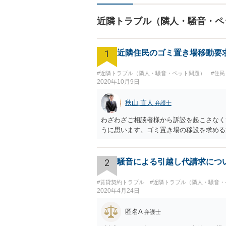
近隣トラブル（隣人・騒音・ペ
1
近隣住民のゴミ置き場移動要
#近隣トラブル（隣人・騒音・ペット問題）
#住
2020年10月9日
秋山 直人
弁護士
わざわざご相談者様から訴訟を起こさなく
うに思います。ゴミ置き場の移設を求める
2
騒音による引越し代請求につ
#賃貸契約トラブル
#近隣トラブル（隣人・騒音・
2020年4月24日
匿名A
弁護士