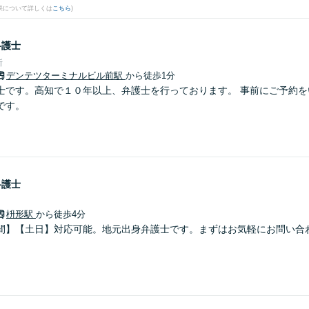
果について詳しくは
こちら
)
弁護士
所
デンテツターミナルビル前駅
から徒歩1分
士です。高知で１０年以上、弁護士を行っております。 事前にご予約を
です。
弁護士
枡形駅
から徒歩4分
間】【土日】対応可能。地元出身弁護士です。まずはお気軽にお問い合