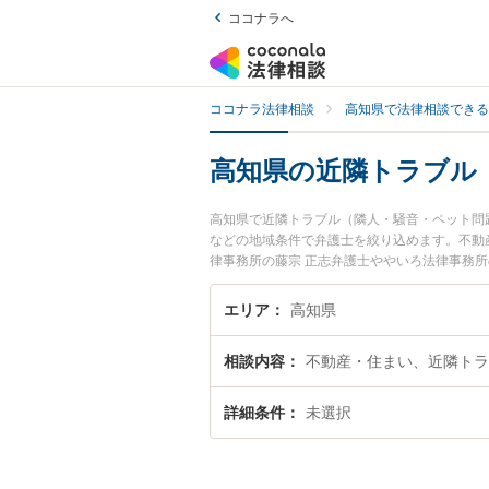
ココナラへ
ココナラ法律相談
高知県で法律相談できる
高知県の近隣トラブル
高知県で近隣トラブル（隣人・騒音・ペット問
などの地域条件で弁護士を絞り込めます。不動
律事務所の藤宗 正志弁護士ややいろ法律事務
で土日や夜間に発生した近隣トラブル（隣人・
豊富な近くの弁護士を検索したい』『初回相談
エリア
高知県
におすすめです。
相談内容
不動産・住まい、近隣トラ
詳細条件
未選択