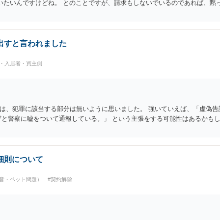
いたいんですけどね。 とのことですが、請求もしないでいるのであれば、黙
出すと言われました
民・入居者・買主側
は、犯罪に該当する部分は無いように思いました。 強いていえば、「虚偽告
ザと警察に嘘をついて通報している。」 という主張をする可能性はあるかも
細則について
音・ペット問題）
#契約解除