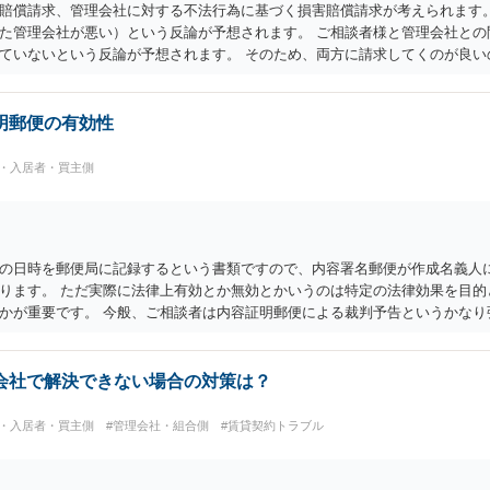
賠償請求、管理会社に対する不法行為に基づく損害賠償請求が考えられます。
た管理会社が悪い）という反論が予想されます。 ご相談者様と管理会社との
ていないという反論が予想されます。 そのため、両方に請求してくのが良い
ャンセルしてキャンセル料が発生しているということですので、当該キャン
売買契約をしなかったとして、仲介手数料や登記費用も損害であるとして賠
明郵便の有効性
民・入居者・買主側
の日時を郵便局に記録するという書類ですので、内容署名郵便が作成名義人
ります。 ただ実際に法律上有効とか無効とかいうのは特定の法律効果を目的
かが重要です。 今般、ご相談者は内容証明郵便による裁判予告というかなり
は何らの効果のないただの郵便物です。 なので無視しても問題無いかと思わ
お願いする以外には、こちらの方から簡易裁判所に調停申し立てをするという
便の作成をすれば、非弁行為（弁護士法違反）とされる可能性がありますの
会社で解決できない場合の対策は？
のような紛争性の高い書面を出すことはまだありえても、知人レベルの第三
ます。 つまり、妄想に近い推測ですが、その行政書士がその本人または隣の
民・入居者・買主側
#管理会社・組合側
#賃貸契約トラブル
しての内容証明郵便であるとの可能性を考えるところですが、それは、その
わかるところです。