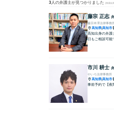
3
人の弁護士が見つかりました
(検索結
藤宗 正志
藤宗本澤法律事務
高知県
高知市
|
高知出身の弁護
日もご相談可能
市川 耕士
やいろ法律事務所
高知県
高知市
|
事前予約で【夜