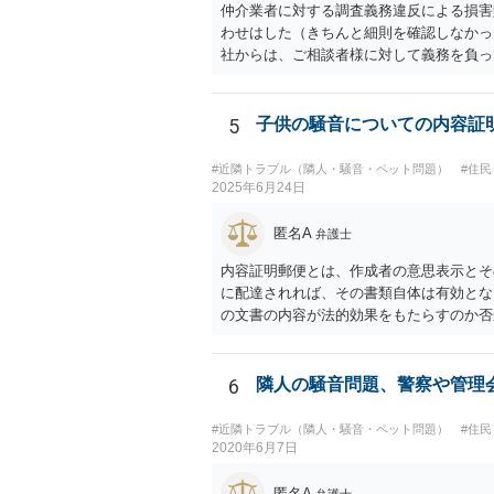
仲介業者に対する調査義務違反による損害
わせはした（きちんと細則を確認しなかっ
社からは、ご相談者様に対して義務を負っ
難しいところですが、リフォーム工事をキ
た、きちんと説明を受けていればそもそも
5
子供の騒音についての内容証
#近隣トラブル（隣人・騒音・ペット問題）
#住
2025年6月24日
匿名A
弁護士
内容証明郵便とは、作成者の意思表示とそ
に配達されれば、その書類自体は有効とな
の文書の内容が法的効果をもたらすのか否
（要求者）が特定されていない以上法的に
考えられるので、こちらから警察に対応を
報酬を得る目的で今回のような内容証明郵
6
隣人の騒音問題、警察や管理
合を除き、無報酬で親しい友人として今回
面を出すことはおよそありえないと思われ
#近隣トラブル（隣人・騒音・ペット問題）
#住
性）からの要請が激しいので、その対応と
2020年6月7日
明郵便を送ったかどうか確認すれば容易に
匿名A