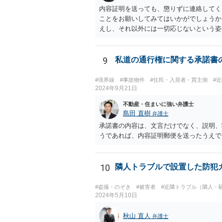
内容証明を送っても、懲りずに連絡してく
ことをお願いしてみてはいかがでしょうか
えし、それ以外には一切応じないという姿
ましたら幸いです。
9
私道の通行権に関する承諾書
#境界線
#事故物件
#住民・入居者・買主側
#
2024年9月21日
不動産・住まいに強い弁護士
島田 直樹
弁護士
承諾書の内容は、文言だけでなく、説明、
うであれば、内容証明郵便を送ったうえで
10
隣人トラブルで設置した防犯
#盗撮・のぞき
#被害者
#近隣トラブル（隣人・
2024年5月10日
秋山 直人
弁護士