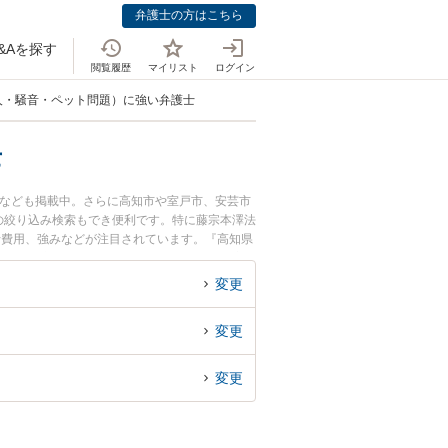
弁護士の方はこちら
&Aを探す
閲覧履歴
マイリスト
ログイン
人・騒音・ペット問題）に強い弁護士
士
士なども掲載中。さらに高知市や室戸市、安芸市
の絞り込み検索もでき便利です。特に藤宗本澤法
士費用、強みなどが注目されています。『高知県
隣人・騒音・ペット問題）のトラブル解決の実績
士に相談予約したい』などでお困りの相談者さん
変更
変更
変更