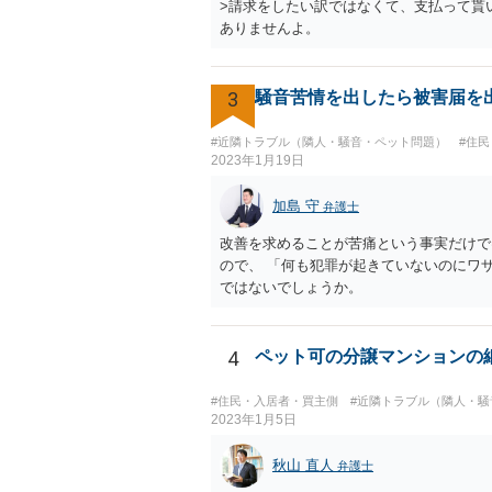
>請求をしたい訳ではなくて、支払って貰
ありませんよ。
3
騒音苦情を出したら被害届を
#近隣トラブル（隣人・騒音・ペット問題）
#住
2023年1月19日
加島 守
弁護士
改善を求めることが苦痛という事実だけで
ので、 「何も犯罪が起きていないのにワ
ではないでしょうか。
4
ペット可の分譲マンションの
#住民・入居者・買主側
#近隣トラブル（隣人・騒
2023年1月5日
秋山 直人
弁護士