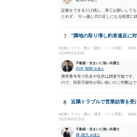
弁護士
証拠をできるだけ残し、再三お願いしても
とれず、 引っ越し代の足しになる程度に
7
"隣地の取り壊し約束違反に対
#近隣トラブル（隣人・騒音・ペット問題）
#住
2024年4月29日
不動産・住まいに強い弁護士
内木 智朗
弁護士
携帯番号等で氏名や住所は調査可能です。
ので、回収可能性が高い低いのご判断はで
8
近隣トラブルで営業妨害を受
#近隣トラブル（隣人・騒音・ペット問題）
#芸
2025年8月15日
不動産・住まいに強い弁護士
林 雄大
弁護士