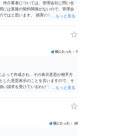
 仲介業者については、管理会社に問い合
間には直接の契約関係がないので、管理会
のではと思います。 損害の範囲はなかなか
セル料を請求することが考えられます。ま
償請求することが考えられます。
役にたった
7
によって作成され、その表示意思が相手方
とした意思表示のことを言いますので、そ
強い請求を受けているわけですが、請求者
れますが、相手がエスカレートすることも
方法もあります。 ちなみに、行政書士が
で、本人がたまたまその行政書士である場
者から無報酬でこのような紛争性の高い書
アパートの所有者で、賃借人（５０代男
行政書士の事務所に実際に電話し、内容証
役にたった
18