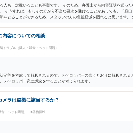
る人も一定数いることも事実です。 そのため、弁護士から内容証明を送った
。 そうすれば、もしその方から不当な要求を受けることがあっても、「窓口
勢をとることができるため、スタッフの方の負担軽減を図れると思います。 
の内容についての相談
近隣トラブル（隣人・騒音・ペット問題）
状況等を考慮して解釈されるので、デベロッパーの言うとおりに解釈されると
、デベロッパー宛に訴訟をすることが考えられます。
カメラは盗撮に該当するか？
騒音・ペット問題）
#器物損壊