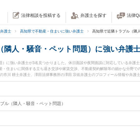
法律相談を投稿する
弁護士を探す
法律Q
弁護士
高知県で不動産・住まいに強い弁護士
高知県で近隣トラブル（隣
（隣人・騒音・ペット問題）に強い弁護
題）に強い弁護士が3名見つかりました。休日面談や夜間面談に対応している弁護
産・住まいに関係する立ち退き交渉や家賃交渉、不動産契約解除等の細かな分野で
所の市川 耕士弁護士、澤田法律事務所の澤田 宗佑弁護士のプロフィール情報や弁護
騒音・ペット問題）のトラブルを今すぐに弁護士に相談したい』『近隣トラブル（
無料で近隣トラブル（隣人・騒音・ペット問題）を法律相談できる高知県内の弁護
ブル（隣人・騒音・ペット問題）