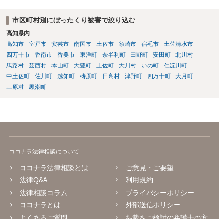
市区町村別にぼったくり被害で絞り込む
高知県内
高知市
室戸市
安芸市
南国市
土佐市
須崎市
宿毛市
土佐清水市
四万十市
香南市
香美市
東洋町
奈半利町
田野町
安田町
北川村
馬路村
芸西村
本山町
大豊町
土佐町
大川村
いの町
仁淀川町
中土佐町
佐川町
越知町
梼原町
日高村
津野町
四万十町
大月町
三原村
黒潮町
ココナラ法律相談について
ココナラ法律相談とは
ご意見・ご要望
法律Q&A
利用規約
法律相談コラム
プライバシーポリシー
ココナラとは
外部送信ポリシー
よくあるご質問
掲載をご検討の弁護士の方