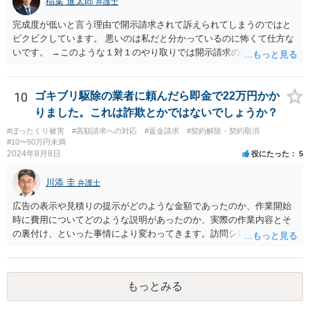
稲葉 進太郎
弁護士
完成度が低いと言う理由で開示請求されて訴えられてしまうのではと
ビクビクしています。 悪いのは私だと分かっているのに怖くて仕方な
いです。 →このような１対１のやり取りでは開示請求の対象になりま
せんから、ご安心ください。 また、本件は、犯罪の話にはなりません
から、その点についてもご安心ください。 また、相手方に生じたの
が、どんなに高く見積もっても５万円ですから、それを考えると訴え
10
ゴキブリ駆除の業者に頼んだら即金で22万円かか
てもコスト的にどうかという問題があり、相手方が相談者様を訴える
りました。これは詐欺とかではないでしょうか？
可能性も低いように思います。
#ぼったくり被害
#高額請求への対応
#返金請求
#契約解除・契約取消
#10〜50万円未満
2024年8月8日
役にたった
5
川添 圭
弁護士
広告の表示や見積りの提示がどのような金額であったのか、作業開始
時に費用についてどのような説明があったのか、実際の作業内容とそ
の裏付け、といった事情により変わってきます。訪問シロアリ駆除と
同様のトラブル問題であるようにも思われますので、消費者契約に該
当するのであれば、最寄りの消費生活センターへ相談された方がよい
でしょう。
もっとみる