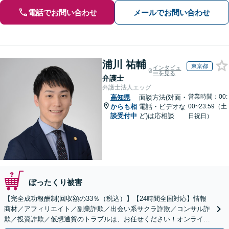
電話でお問い合わせ
メールでお問い合わせ
浦川 祐輔
東京都
インタビュ
ーを見る
弁護士
弁護士法人エッグ
営業時間：00:
高知県
面談方法(対面・
からも相
電話・ビデオな
00~23:59（土
談受付中
ど)は応相談
日祝日）
ぼったくり被害
【完全成功報酬制(回収額の33％（税込）】【24時間全国対応】情報
商材／アフィリエイト／副業詐欺／出会い系サクラ詐欺／コンサル詐
欺／投資詐欺／仮想通貨のトラブルは、お任せください！オンライン