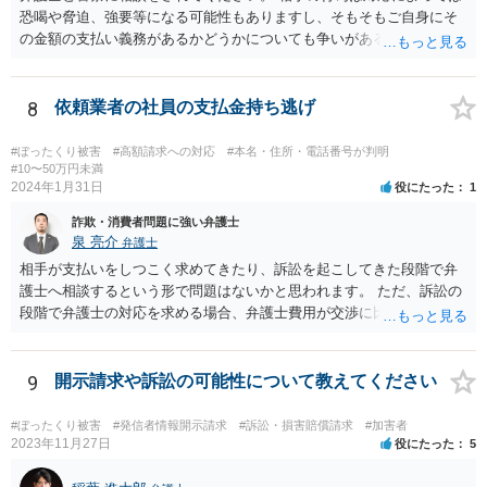
恐喝や脅迫、強要等になる可能性もありますし、そもそもご自身にそ
の金額の支払い義務があるかどうかについても争いがあるでしょう。
代理人を立て、毅然と対応する必要があるかと思われます。
8
依頼業者の社員の支払金持ち逃げ
#ぼったくり被害
#高額請求への対応
#本名・住所・電話番号が判明
#10〜50万円未満
2024年1月31日
役にたった
1
詐欺・消費者問題に強い弁護士
泉 亮介
弁護士
相手が支払いをしつこく求めてきたり、訴訟を起こしてきた段階で弁
護士へ相談するという形で問題はないかと思われます。 ただ、訴訟の
段階で弁護士の対応を求める場合、弁護士費用が交渉に比べて高くな
りやすい為、相手の対応を見ながらどのタイミングで弁護士を入れる
のかを考えておく必要があるでしょう。
9
開示請求や訴訟の可能性について教えてください
#ぼったくり被害
#発信者情報開示請求
#訴訟・損害賠償請求
#加害者
2023年11月27日
役にたった
5