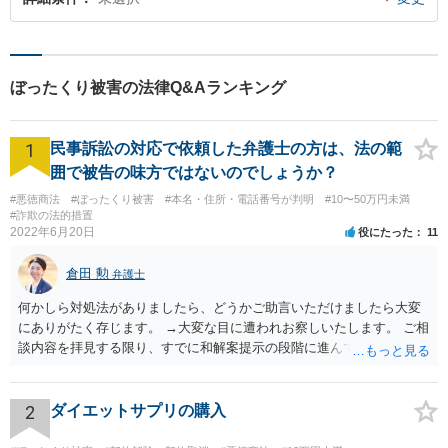
ぼったくり被害の法律Q&Aランキング
1
民事訴訟の対応で依頼した弁護士の方は、法の範
囲で被告の味方ではないのでしょうか？
#悪徳商法
#ぼったくり被害
#本名・住所・電話番号が判明
#10〜50万円未満
#詐欺の法的措置
2022年6月20日
役にたった
11
倉田 勲
弁護士
何かしら対処法がありましたら、どうかご助言いただけましたら大変
にありがたく存じます。 →大変な目に遭われお察しいたします。 ご相
談内容を拝見する限り、すでに和解案提示の段階に進んでいるとなる
と書面や証拠提出もそれなりにされているものと思います。回答する
にあたってはそれらの書面や証拠を拝見しないと適切な回答は難しい
ですので、書面などをもってお近くの法律事務所でセカンドオピニオ
2
ダイエットサプリの購入
ンを受けることをお勧めします。