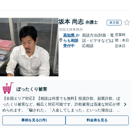
坂本 尚志
弁護士
東京都
清陵法律事務所
営業時
高知県
か
面談方法(対面・電
らも相談
話・ビデオなど)は
間：本日
受付中
応相談
定休日
ぼったくり被害
【全国エリア対応】【相談は何度でも無料】投資詐欺、副業詐欺、ぼ
ったくり被害など、幅広く対応可能です。詐欺被害は迅速な対応が求
められます。「騙された」「入金してしまった」といった場合は、お
早めにご相談ください。【電話・メール・WEB相談可】
事例を見る(1件)
料金表を見る