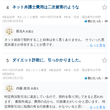
所を探すなどして弁護士を探してみてください。
4
ネット弁護士費用は二次被害のような
#返金請求
#ぼったくり被害
#10〜50万円未満
#本名・住所・電話番号が判明
2023年10月4日
役にたった
10
匿名A
弁護士
ネット経由で契約すること自体は全く悪くありません。 そういった悪
質弁護士が存在することが悪です。
5
ダイエット詐欺に、引っかかりました。
#10〜50万円未満
#ぼったくり被害
#返金請求
#本名・住所・電話番号が不明
#悪徳商法
2023年2月17日
役にたった
18
内藤 政信
弁護士
特定商法取引法に違反しているので、契約を取り消しできると思われ
ます。 書面作成は、費用の点から、行政書士がいいかと思います。 特
定商取引法に知識の有る行政書士は、かなりいると思います。 問い合