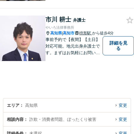
限り満たすよう対応いたしま
す。お気軽にご相談くださ
い。
市川 耕士
弁護士
やいろ法律事務所
高知県
高知市
枡形駅
から徒歩4分
|
事前予約で【夜間】【土日】
詳細を見
対応可能。地元出身弁護士で
る
す。まずはお気軽にお問い合
わせください。
エリア
高知県
変更
相談内容
詐欺・消費者問題、ぼったくり被害
変更
詳細条件
未選択
変更