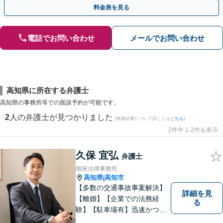
のみで解決も可能！
料金表を見る
電話でお問い合わせ
メールでお問い合わせ
高知県に所在する弁護士
高知県の事務所等での面談予約が可能です。
2
人の弁護士が見つかりました
(検索結果について詳しくは
こちら
)
2件中 1-2件を表示
久保 宜弘
弁護士
御座法律事務所
高知県
高知市
|
【多数の交通事故事案解決】
詳細を見
【離婚】【企業での法務経
る
験】【駐車場有】迅速かつ丁
寧に、相反する需要を可能な