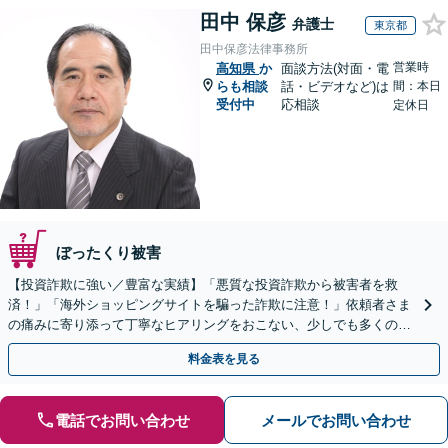
田中 保彦
弁護士
東京都
田中保彦法律事務所
営業時
高知県
か
面談方法(対面・電
らも相談
話・ビデオなど)は
間：本日
受付中
応相談
定休日
ぼったくり被害
【投資詐欺に強い／豊富な実績】「悪質な投資詐欺から被害者を救
済！」「海外ショッピングサイトを騙った詐欺に注意！」依頼者さま
の痛みに寄り添って丁寧なヒアリングをおこない、少しでも多くの返
金が得られるよう尽力します！
料金表を見る
電話でお問い合わせ
メールでお問い合わせ