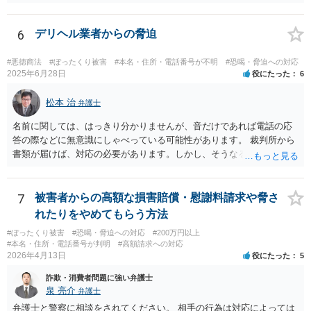
わせされるといいでしょう。 今後の支払いは、不要です。
6
デリヘル業者からの脅迫
#悪徳商法
#ぼったくり被害
#本名・住所・電話番号が不明
#恐喝・脅迫への対応
2025年6月28日
役にたった
6
松本 治
弁護士
名前に関しては、はっきり分かりませんが、音だけであれば電話の応
答の際などに無意識にしゃべっている可能性があります。 裁判所から
書類が届けば、対応の必要があります。しかし、そうなる前は、匿名A
先生も懸念されているように、いわゆる「カモリスト」に載り、ほか
の犯罪集団に情報が回る危険もありますので、払わない方がいいでし
ょう。
7
被害者からの高額な損害賠償・慰謝料請求や脅さ
れたりをやめてもらう方法
#ぼったくり被害
#恐喝・脅迫への対応
#200万円以上
#本名・住所・電話番号が判明
#高額請求への対応
2026年4月13日
役にたった
5
詐欺・消費者問題に強い弁護士
泉 亮介
弁護士
弁護士と警察に相談をされてください。 相手の行為は対応によっては