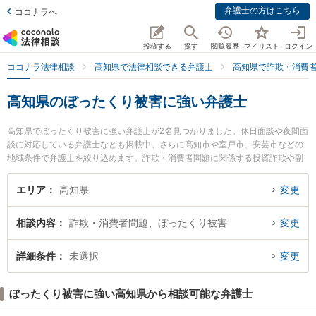
弁護士の方はこちら
ココナラへ
投稿する
探す
閲覧履歴
マイリスト
ログイン
ココナラ法律相談
高知県で法律相談できる弁護士
高知県で詐欺・消費
高知県のぼったくり被害に強い弁護士
高知県でぼったくり被害に強い弁護士が2名見つかりました。休日面談や夜間面
談に対応している弁護士なども掲載中。さらに高知市や室戸市、安芸市などの
地域条件で弁護士を絞り込めます。詐欺・消費者問題に関係する投資詐欺や副
業詐欺、FX詐欺等の細かな分野での絞り込み検索もでき便利です。特に御座法
律事務所の久保 宜弘弁護士ややいろ法律事務所の市川 耕士弁護士のプロフィー
エリア
高知県
変更
ル情報や弁護士費用、強みなどが注目されています。『高知県で土日や夜間に
発生したぼったくり被害のトラブルを今すぐに弁護士に相談したい』『ぼった
相談内容
詐欺・消費者問題、ぼったくり被害
変更
くり被害のトラブル解決の実績豊富な近くの弁護士を検索したい』『初回相談
無料でぼったくり被害を法律相談できる高知県内の弁護士に相談予約したい』
などでお困りの相談者さんにおすすめです。
詳細条件
未選択
変更
ぼったくり被害に強い高知県から相談可能な弁護士