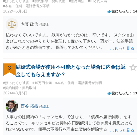
#ぼったくり被害
#契約解除・契約取消
#悪徳商法
#10万円未満
#本名・住所・電話番号が不明
2022年5月6日
役にたった
14
内藤 政信
弁護士
払わなくていいですよ。 残高がなかったのは、幸いです。 スクショお
よびこれまでのやりとりを整理して置いて下さい。 万が一、法的手続
きが来たときの準備です。 保管しておいてください。
3
結婚式会場が使用不可能となった場合に内金は返
金してもらえますか？
#ぼったくり被害
#10万円未満
#本名・住所・電話番号が判明
#契約解除・契約取消
2024年3月6日
役にたった
13
西谷 拓哉
弁護士
大事なのは契約の「キャンセル」ではなく、「債務不履行解除」をす
ることです。 キャンセルだと契約を円満解消して巻き戻す意思ととら
れかねないので、相手の不履行を理由に契約を解除する と通知して交
渉する必要があるかと思います。 一度、弁護士会やお近くの法律事務