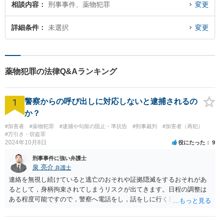
相談内容
刑事事件、薬物犯罪
変更
詳細条件
未選択
変更
薬物犯罪の法律Q&Aランキング
1
警察からの呼び出しに対応しないと逮捕されるの
か？
#加害者
#薬物犯罪
#逮捕や勾留の阻止・準抗告
#刑事裁判
#加害者（再犯）
#万引き・窃盗罪
2024年10月8日
役にたった
9
刑事事件に強い弁護士
泉 亮介
弁護士
連絡を無視し続けていると逃亡のおそれや証拠隠滅をするおそれがあ
るとして，身柄拘束されてしまうリスクが出てきます。日程の調整は
ある程度可能ですので，警察へ電話をし，話をしに行く日程の調整を
された方が良いでしょう。 もし一人で行くことが不安であれば，弁護
士に同行を依頼することも可能です。