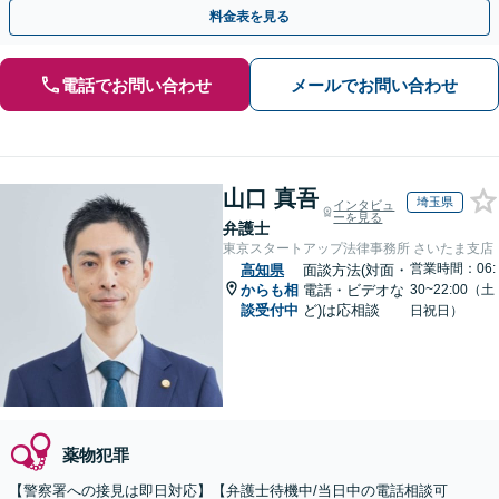
トします。【加害者側の相談専門】
料金表を見る
電話でお問い合わせ
メールでお問い合わせ
山口 真吾
埼玉県
インタビュ
ーを見る
弁護士
東京スタートアップ法律事務所 さいたま支店
営業時間：06:
高知県
面談方法(対面・
からも相
電話・ビデオな
30~22:00（土
談受付中
ど)は応相談
日祝日）
薬物犯罪
【警察署への接見は即日対応】【弁護士待機中/当日中の電話相談可