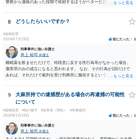
警察から連絡のあった段階で依頼するほうがベターだとは思います。
費用面は、各弁護士で異なりますので、お問合せいただくことをおす
すめします。勾留については、そもそも逮捕されるかどうかもわかり
ませんが、逮捕された場合には基本的には10日処理となるのではない
8
どうしたらいいですか？
かと思います。
#薬物犯罪
2024年7月29日
役にたった
2
刑事事件に強い弁護士
井上 祐司
弁護士
睡眠薬を飲ませただけで、特段意に反する性行為等がなかった場合、
傷害罪のみの成立になると思われます。 なお、その行為が1回だけで
あれば、それだけで裁判を受け刑務所に服役するということは考えに
くいです。
9
大麻所持での逮捕歴がある場合の再逮捕の可能性
について
#薬物犯罪
#執行猶予
#加害者（再犯）
#刑事裁判
2026年2月16日
役にたった
1
刑事事件に強い弁護士
井上 祐司
弁護士
あくまでも可能性ですが、 ・現行犯逮捕ではなく、遺留物からの大麻