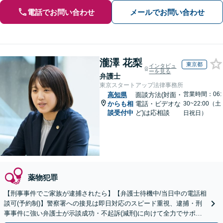
電話でお問い合わせ
メールでお問い合わせ
瀧澤 花梨
東京都
インタビュ
ーを見る
弁護士
東京スタートアップ法律事務所
営業時間：06:
高知県
面談方法(対面・
からも相
電話・ビデオな
30~22:00（土
談受付中
ど)は応相談
日祝日）
薬物犯罪
【刑事事件でご家族が逮捕されたら】【弁護士待機中/当日中の電話相
談可(予約制)】警察署への接見は即日対応のスピード重視、逮捕・刑
事事件に強い弁護士が示談成功・不起訴(減刑)に向けて全力でサポー