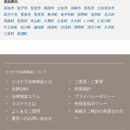
高知県内
高知市
室戸市
安芸市
南国市
土佐市
須崎市
宿毛市
土佐清水市
四万十市
香南市
香美市
東洋町
奈半利町
田野町
安田町
北川村
馬路村
芸西村
本山町
大豊町
土佐町
大川村
いの町
仁淀川町
中土佐町
佐川町
越知町
梼原町
日高村
津野町
四万十町
大月町
三原村
黒潮町
ココナラ法律相談について
ココナラ法律相談とは
ご意見・ご要望
法律Q&A
利用規約
法律相談コラム
プライバシーポリシー
ココナラとは
外部送信ポリシー
よくあるご質問
掲載をご検討の弁護士の方
へ
運営へのお問い合わせ