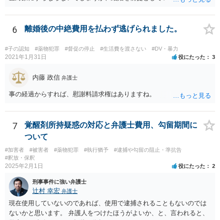
E等のやり取りをしており、そのやり取りの中に薬物の存在を疑わせる
ものがある、という事情が存在する場合、まずは任意での参考人聴取
が行われ、その結果を受けて捜索差押許可状の発布を検討する、とい
6
離婚後の中絶費用を払わず逃げられました。
う流れになるでしょう。 恋人にあたる方とのやり取り中に薬物の存在
を疑われるやり取りが一切なく、共同所持が疑われる状況にないので
#子の認知
#薬物犯罪
#督促の停止
#生活費を渡さない
#DV・暴力
あれば、心配は特に必要ないかと思われます。
2021年1月31日
役にたった
3
内藤 政信
弁護士
事の経過からすれば、慰謝料請求権はありますね。
7
覚醒剤所持疑惑の対応と弁護士費用、勾留期間に
ついて
#加害者
#被害者
#薬物犯罪
#執行猶予
#逮捕や勾留の阻止・準抗告
#釈放・保釈
2025年2月1日
役にたった
2
刑事事件に強い弁護士
辻村 幸宏
弁護士
現在使用していないのであれば、使用で逮捕されることもないのでは
ないかと思います。 弁護人をつけたほうがよいか、と、言われると、