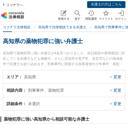
弁護士の方はこちら
ココナラへ
投稿する
探す
閲覧履歴
マイリスト
ログイン
ココナラ法律相談
高知県で法律相談できる弁護士
高知県で刑事事件に
高知県の薬物犯罪に強い弁護士
高知県で薬物犯罪に強い弁護士が4名見つかりました。休日面談や夜間面談に対
応している弁護士なども掲載中。さらに高知市や室戸市、安芸市などの地域条
件で弁護士を絞り込めます。刑事事件に関係する加害者側や少年事件、再犯・
前科あり等の細かな分野での絞り込み検索もでき便利です。特にやいろ法律事
務所の市川 耕士弁護士や御座法律事務所の久保 宜弘弁護士、高知ロイヤルオー
エリア
高知県
変更
ク法律事務所の小野塚 直毅弁護士のプロフィール情報や弁護士費用、強みなど
が注目されています。『高知県で土日や夜間に発生した薬物犯罪のトラブルを
相談内容
刑事事件、薬物犯罪
変更
今すぐに弁護士に相談したい』『薬物犯罪のトラブル解決の実績豊富な近くの
弁護士を検索したい』『初回相談無料で薬物犯罪を法律相談できる高知県内の
弁護士に相談予約したい』などでお困りの相談者さんにおすすめです。
詳細条件
未選択
変更
薬物犯罪に強い高知県から相談可能な弁護士