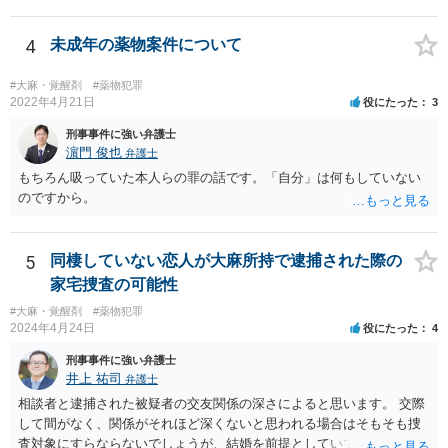
と誓約したとか？ つまり、あなたの執行猶予中の前科と車の運転に関
連性があるかどうかです。 もし、まったく関連性がなく、あなたが言
うように悪質な道路交通法違反もせず、単純に過失運転致傷を起こし
4
未成年の薬物案件について
ただけなら、通常は、異種犯罪の執行猶予を取り消されることはあり
ません。もちろん、初犯の人でも一発で公判請求されるような重大事
#大麻・覚醒剤
#薬物犯罪
故（例えば、複数人が亡くなるとか、無車検・無保険で後遺障害を生
2022年4月21日
役にたった
3
じた被害者への賠償が全くできないとか。）などでなければ、交通事
刑事事件に強い弁護士
故についてしっかり反省し、相手方への賠償責任を果たすことができ
濵門 俊也
弁護士
れば、異種前科で執行猶予中であっても、罰金刑で済み、執行猶予を
もちろん吸っていた本人らの罪の話です。「自分」は何もしていない
取り消されない可能性が高いです。 通勤で車を使われていたり、趣味
のですから。
が車の運転なのですね。 一番大事なことは、あなたが二度と覚醒剤に
手を出さず、まじめに立派な社会人として生活することです。クスリ
とは決別するため、車の運転で気分転換することもとても良いことだ
5
同棲していない恋人が大麻所持で逮捕された際の
と思います。 人生は、その気があれば、十分やり直せます。頑張って
ください。
家宅捜査の可能性
#大麻・覚醒剤
#薬物犯罪
2024年4月24日
役にたった
4
刑事事件に強い弁護士
井上 祐司
弁護士
相談者と逮捕された被疑者の交友関係の深さによると思います。 交際
して間がなく、関係がそれほど深くないと思われる場合はそもそも捜
査対象にすらならないでしょうが、結婚を前提としていて、頻繁にLIN