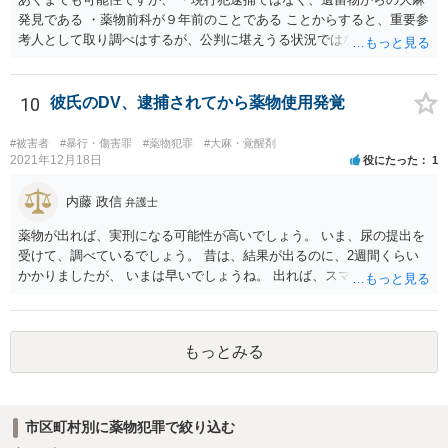
発見である ・薬物前科が９年前のことである ことからすると、重要参
考人として取り調べはするが、公判に堪えうる状況ではないとして、
嫌疑不十分として起訴猶予となる可能性も否定できないように思いま
す。
10
彼氏のDV、逮捕されてから薬物使用発覚
#被害者
#暴行・傷害罪
#薬物犯罪
#大麻・覚醒剤
2021年12月18日
役にたった
1
内藤 政信
弁護士
薬物が出れば、実刑になる可能性が高いでしょう。 いま、尿の提出を
受けて、調べているでしょう。 昔は、結果が出るのに、2週間くらい
かかりましたが、 いまは早いでしょうね。 出れば、スマホの押収と家
宅捜索ですね。
もっとみる
市区町村別に薬物犯罪で絞り込む