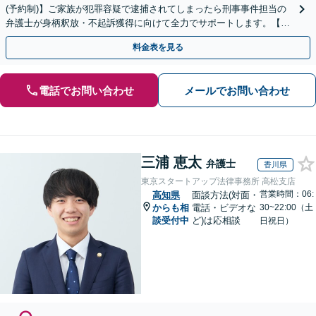
(予約制)】ご家族が犯罪容疑で逮捕されてしまったら刑事事件担当の
弁護士が身柄釈放・不起訴獲得に向けて全力でサポートします。【毎
月100名以上の相談実績】【全国対応】
料金表を見る
電話でお問い合わせ
メールでお問い合わせ
三浦 恵太
弁護士
香川県
東京スタートアップ法律事務所 高松支店
営業時間：06:
高知県
面談方法(対面・
からも相
電話・ビデオな
30~22:00（土
談受付中
ど)は応相談
日祝日）