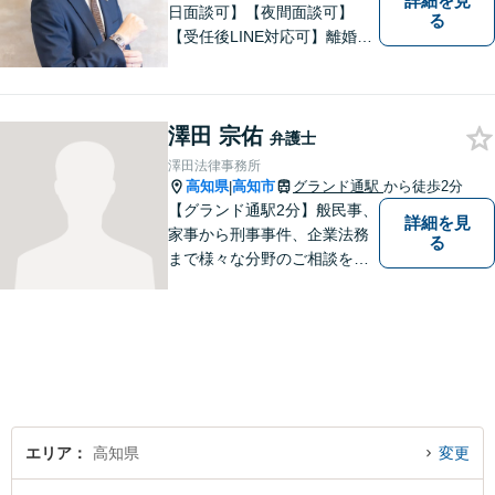
詳細を見
日面談可】【夜間面談可】
る
【受任後LINE対応可】離婚、
相続、交通事故、労働問題、
借金問題、刑事事件など、 お
気軽にご相談ください。
澤田 宗佑
弁護士
澤田法律事務所
高知県
高知市
グランド通駅
から徒歩2分
|
【グランド通駅2分】般民事、
詳細を見
家事から刑事事件、企業法務
る
まで様々な分野のご相談を受
け付けております。
エリア
高知県
変更