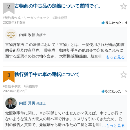
2
古物商の中古品の定義について質問です。
#契約書作成・リーガルチェック
#薬物犯罪
2020年3月5日
役にたった
6
内藤 政信
弁護士
古物営業法 この法律において「古物」とは、一度使用された物品(鑑賞
的美術品及び商品券、 乗車券、郵便切手その他政令で定めるこれらに
類する証票その他の物を含み、 大型機械類(船舶、航空機、工作機械そ
の他これらに類する物をいう。)で政令で 定めるものを除く。以下同
じ。)若しくは使用されない物品で使用のために取引 きされたもの又は
これらの物品に幾分の手入れをしたものをいう。 単純に言うと、一
3
執行猶予中の車の運転について
度、消費者の手に渡ったものは、法律上は、古物になります。 したが
って、転売するなら、許可証が必要ですが、取り締まりが追いつきま
#自動車事故
#薬物犯罪
せ んね。事実上、野放しですね。 また、アマゾンなどでは、独自に新
2023年5月22日
役にたった
5
品の定義を定めていますね。
内藤 秀男
弁護士
覚醒剤事件に関し、車が関係していませんか？例えば、車でしか行け
ないような遠方の売人の所へ車で行き、クスリを引いてきたため、公
判の被告人質問で、覚醒剤から離れるため二度と車を運転をしない、