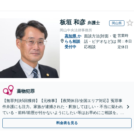
板垣 和彦
弁護士
岡山県
岡山中央法律事務所
営業時
高知県
か
面談方法(対面・電
らも相談
話・ビデオなど)は
間：本日
受付中
応相談
定休日
薬物犯罪
【無罪判決5回獲得】【元検事】【夜間休日/全国エリア対応】冤罪事
件弁護にも注力。家族が逮捕された・釈放してほしい・不当に疑われ
ている・前科/前歴が付かないようにしたい等はお早めにご相談を。迅
速に的確な対応に定評あり【分割払い可】
料金表を見る