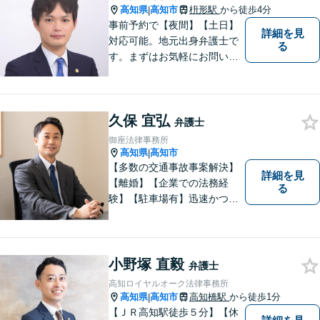
高知県
高知市
枡形駅
から徒歩4分
|
事前予約で【夜間】【土日】
詳細を見
対応可能。地元出身弁護士で
る
す。まずはお気軽にお問い合
わせください。
久保 宜弘
弁護士
御座法律事務所
高知県
高知市
|
【多数の交通事故事案解決】
詳細を見
【離婚】【企業での法務経
る
験】【駐車場有】迅速かつ丁
寧に、相反する需要を可能な
限り満たすよう対応いたしま
す。お気軽にご相談くださ
い。
小野塚 直毅
弁護士
高知ロイヤルオーク法律事務所
高知県
高知市
高知橋駅
から徒歩1分
|
【ＪＲ高知駅徒歩５分】【休