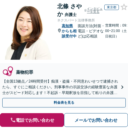
北條 さや
東京都
インタビュ
ーを見る
か
弁護士
ネクスパート法律事務所
営業時間：09:
高知県
面談方法(対面・
からも相
電話・ビデオな
00~21:00（土
談受付中
ど)は応相談
日祝日）
薬物犯罪
【全国13拠点／24時間受付】痴漢・盗撮・不同意わいせつで逮捕され
たら、すぐにご相談ください。刑事事件の示談交渉の経験豊富な弁護
士がスピード対応します！不起訴・早期釈放を目指して粘りの弁護活
動を行います。
料金表を見る
電話でお問い合わせ
メールでお問い合わせ