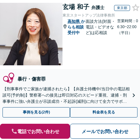
玄場 和子
弁護士
東京都
東京スタートアップ法律事務所
営業時間：0
高知県
か
面談方法(対面・
らも相談
電話・ビデオな
6:30~22:00
受付中
ど)は応相談
（平日）
暴行・傷害罪
【刑事事件でご家族が逮捕されたら】【弁護士待機中/当日中の電話相
談可(予約制)】警察署への接見は即日対応のスピード重視、逮捕・刑
事事件に強い弁護士が示談成功・不起訴(減刑)に向けて全力でサポー
トします。【加害者側の相談専門】
事例を見る(2件)
料金表を見る
電話でお問い合わせ
メールでお問い合わせ