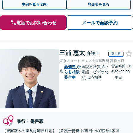
す。示談交渉はお任せください。
事例を見る(2件)
料金表を見る
電話でお問い合わせ
メールで面談予約
三浦 恵太
弁護士
香川県
東京スタートアップ法律事務所 高松支店
営業時間：0
高知県
か
面談方法(対面・
らも相談
電話・ビデオな
6:30~22:00
受付中
ど)は応相談
（平日）
暴行・傷害罪
【警察署への接見は即日対応】【弁護士待機中/当日中の電話相談可