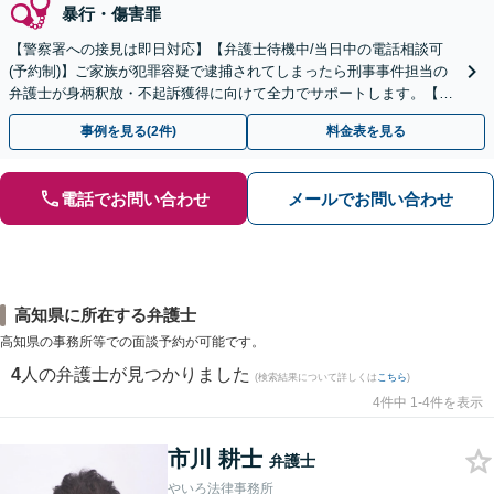
暴行・傷害罪
【警察署への接見は即日対応】【弁護士待機中/当日中の電話相談可
(予約制)】ご家族が犯罪容疑で逮捕されてしまったら刑事事件担当の
弁護士が身柄釈放・不起訴獲得に向けて全力でサポートします。【毎
月100名以上の相談実績】【全国対応】
事例を見る(2件)
料金表を見る
電話でお問い合わせ
メールでお問い合わせ
高知県に所在する弁護士
高知県の事務所等での面談予約が可能です。
4
人の弁護士が見つかりました
(検索結果について詳しくは
こちら
)
4件中 1-4件を表示
市川 耕士
弁護士
やいろ法律事務所