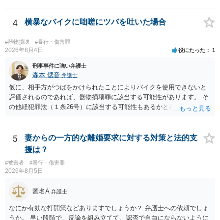
4
横暴なバイクに咄嗟にツバを吐いた場合
#器物損壊
#暴行・傷害罪
2026年8月4日
役にたった
1
刑事事件に強い弁護士
森本 偲音
弁護士
仮に、相手方がつばをかけられたことによりバイクを使用できないと
評価されるのであれば、器物損壊罪に該当する可能性があります。 そ
の他軽犯罪法（１条26号）に該当する可能性もあるかと存じます。 確
かにバイクの運転手に落ち度がある側面は大きいかとは存じますが、
ご相談者様の対応によってはご相談者の方にも責任が生じてしまう 可
能性がございますので、冷静にご対応いただくようご留意いただけれ
5
妻からの一方的な離婚要求に対する対策と法的支
ばと存じます。 以上、ご参考までに。
援は？
#被害者
#暴行・傷害罪
2026年8月5日
匿名A
弁護士
なにか有効な打開策などありますでしょうか？ 弁護士への依頼でしょ
うか。 早い段階で、反論を組み立てて、認否で自白にならないように