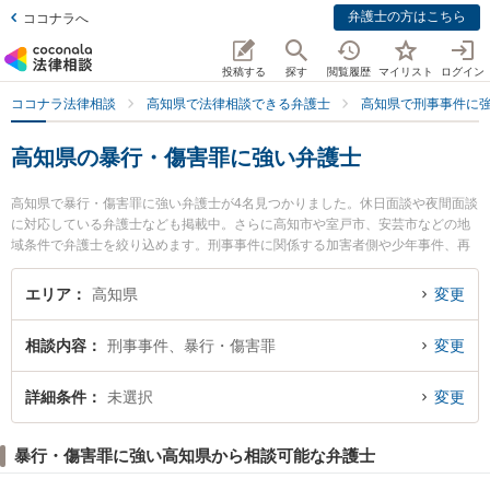
弁護士の方はこちら
ココナラへ
投稿する
探す
閲覧履歴
マイリスト
ログイン
ココナラ法律相談
高知県で法律相談できる弁護士
高知県で刑事事件に
高知県の暴行・傷害罪に強い弁護士
高知県で暴行・傷害罪に強い弁護士が4名見つかりました。休日面談や夜間面談
に対応している弁護士なども掲載中。さらに高知市や室戸市、安芸市などの地
域条件で弁護士を絞り込めます。刑事事件に関係する加害者側や少年事件、再
犯・前科あり等の細かな分野での絞り込み検索もでき便利です。特にやいろ法
律事務所の市川 耕士弁護士や高知ロイヤルオーク法律事務所の小野塚 直毅弁護
エリア
高知県
変更
士、御座法律事務所の久保 宜弘弁護士のプロフィール情報や弁護士費用、強み
などが注目されています。『高知県で土日や夜間に発生した暴行・傷害罪のト
相談内容
刑事事件、暴行・傷害罪
変更
ラブルを今すぐに弁護士に相談したい』『暴行・傷害罪のトラブル解決の実績
豊富な近くの弁護士を検索したい』『初回相談無料で暴行・傷害罪を法律相談
できる高知県内の弁護士に相談予約したい』などでお困りの相談者さんにおす
詳細条件
未選択
変更
すめです。
暴行・傷害罪に強い高知県から相談可能な弁護士