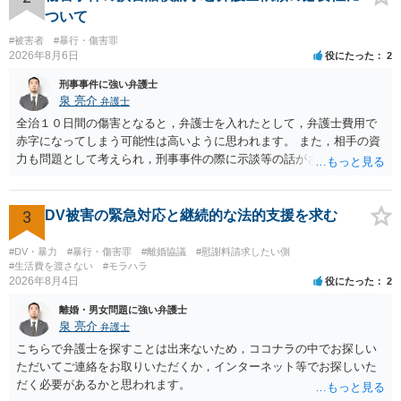
がなくなれば，評価の仕方が大きく変わります。 いずれにしまして
ついて
も，ご心配であるならば，お近くの弁護士の方に相談されるのがよい
#被害者
#暴行・傷害罪
と思います。
2026年8月6日
役にたった
2
刑事事件に強い弁護士
泉 亮介
弁護士
全治１０日間の傷害となると，弁護士を入れたとして，弁護士費用で
赤字になってしまう可能性は高いように思われます。 また，相手の資
力も問題として考えられ，刑事事件の際に示談等の話がされなかった
のであれば，資力がなく回収ができないというリスクもあるでしょ
う。
3
DV被害の緊急対応と継続的な法的支援を求む
#DV・暴力
#暴行・傷害罪
#離婚協議
#慰謝料請求したい側
#生活費を渡さない
#モラハラ
2026年8月4日
役にたった
2
離婚・男女問題に強い弁護士
泉 亮介
弁護士
こちらで弁護士を探すことは出来ないため，ココナラの中でお探しい
ただいてご連絡をお取りいただくか，インターネット等でお探しいた
だく必要があるかと思われます。