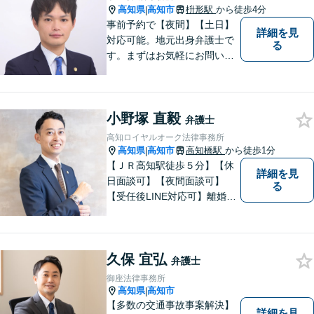
高知県
高知市
枡形駅
から徒歩4分
|
事前予約で【夜間】【土日】
詳細を見
対応可能。地元出身弁護士で
る
す。まずはお気軽にお問い合
わせください。
小野塚 直毅
弁護士
高知ロイヤルオーク法律事務所
高知県
高知市
高知橋駅
から徒歩1分
|
【ＪＲ高知駅徒歩５分】【休
詳細を見
日面談可】【夜間面談可】
る
【受任後LINE対応可】離婚、
相続、交通事故、労働問題、
借金問題、刑事事件など、 お
気軽にご相談ください。
久保 宜弘
弁護士
御座法律事務所
高知県
高知市
|
【多数の交通事故事案解決】
詳細を見