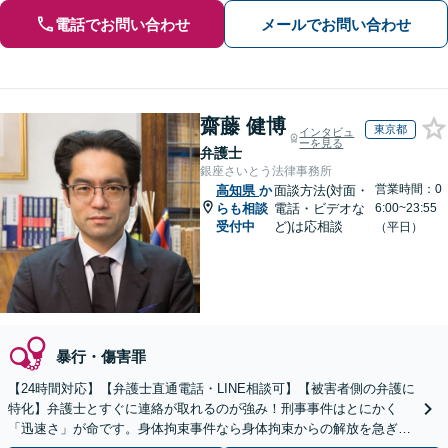
電話でお問い合わせ
メールでお問い合わせ
齋藤 健博
東京都
インタビュ
ーを見る
弁護士
銀座さいとう法律事務所
営業時間：0
高知県
か
面談方法(対面・
らも相談
電話・ビデオな
6:00~23:55
受付中
ど)は応相談
（平日）
暴行・傷害罪
【24時間対応】【弁護士直通電話・LINE相談可】【被害者側の弁護に
特化】弁護士とすぐに連絡が取れるのが強み！刑事事件はとにかく
「迅速さ」が命です。身体拘束事件なら身体拘束からの解放を急ぎま