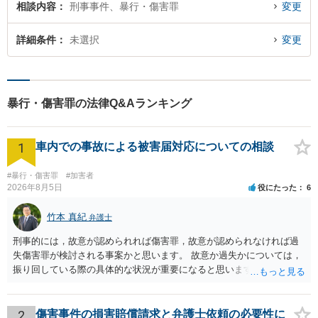
相談内容
刑事事件、暴行・傷害罪
変更
詳細条件
未選択
変更
暴行・傷害罪の法律Q&Aランキング
1
車内での事故による被害届対応についての相談
#暴行・傷害罪
#加害者
2026年8月5日
役にたった
6
竹本 真紀
弁護士
刑事的には，故意が認められれば傷害罪，故意が認められなければ過
失傷害罪が検討される事案かと思います。 故意か過失かについては，
振り回している際の具体的な状況が重要になると思います。 民事的に
は，不法行為に基づく損害賠償請求の対象となり，こちらは故意でも
過失でも該当するでしょう。 因果関係（刑事も民事も影響あり）とし
ては，数週間経過している点も問題になるかもしれません。 因果関係
2
傷害事件の損害賠償請求と弁護士依頼の必要性に