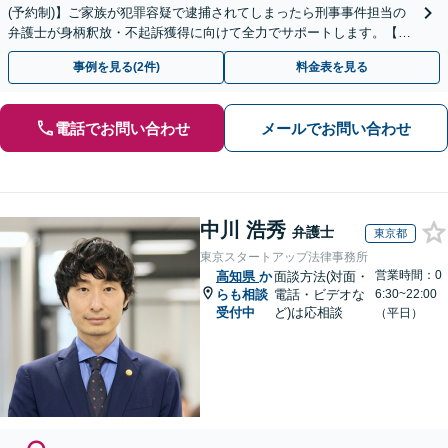
(予約制)】ご家族が犯罪容疑で逮捕されてしまったら刑事事件担当の
弁護士が身柄釈放・不起訴獲得に向けて全力でサポートします。【毎
月100名以上の相談実績】【四国エリア全域対応】
事例を見る(2件)
料金表を見る
電話でお問い合わせ
メールでお問い合わせ
中川 浩秀
弁護士
東京都
東京スタートアップ法律事務所
営業時間：0
高知県
か
面談方法(対面・
らも相談
電話・ビデオな
6:30~22:00
受付中
ど)は応相談
（平日）