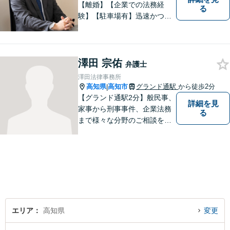
【離婚】【企業での法務経
る
験】【駐車場有】迅速かつ丁
寧に、相反する需要を可能な
限り満たすよう対応いたしま
す。お気軽にご相談くださ
い。
澤田 宗佑
弁護士
澤田法律事務所
高知県
高知市
グランド通駅
から徒歩2分
|
【グランド通駅2分】般民事、
詳細を見
家事から刑事事件、企業法務
る
まで様々な分野のご相談を受
け付けております。
エリア
高知県
変更