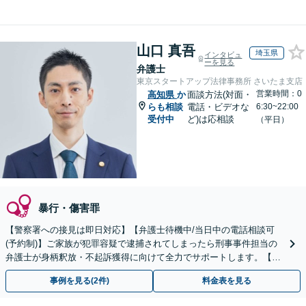
山口 真吾
埼玉県
インタビュ
ーを見る
弁護士
東京スタートアップ法律事務所 さいたま支店
営業時間：0
高知県
か
面談方法(対面・
らも相談
電話・ビデオな
6:30~22:00
受付中
ど)は応相談
（平日）
暴行・傷害罪
【警察署への接見は即日対応】【弁護士待機中/当日中の電話相談可
(予約制)】ご家族が犯罪容疑で逮捕されてしまったら刑事事件担当の
弁護士が身柄釈放・不起訴獲得に向けて全力でサポートします。【毎
月100名以上の相談実績】【全国対応】
事例を見る(2件)
料金表を見る