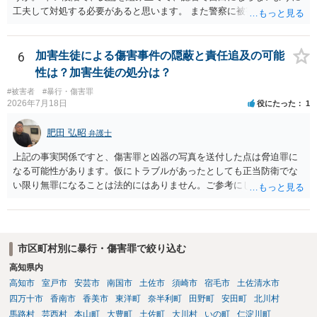
工夫して対処する必要があると思います。 また警察に被害届を出すと
して、なんとか受理してもらうための方策などありますでしょうか？
告訴状を作って証拠をそろえて出すことでしょう。
6
加害生徒による傷害事件の隠蔽と責任追及の可能
性は？加害生徒の処分は？
#被害者
#暴行・傷害罪
2026年7月18日
役にたった
1
肥田 弘昭
弁護士
上記の事実関係ですと、傷害罪と凶器の写真を送付した点は脅迫罪に
なる可能性があります。仮にトラブルがあったとしても正当防衛でな
い限り無罪になることは法的にはありません。ご参考にしてくださ
い。
市区町村別に暴行・傷害罪で絞り込む
高知県内
高知市
室戸市
安芸市
南国市
土佐市
須崎市
宿毛市
土佐清水市
四万十市
香南市
香美市
東洋町
奈半利町
田野町
安田町
北川村
馬路村
芸西村
本山町
大豊町
土佐町
大川村
いの町
仁淀川町