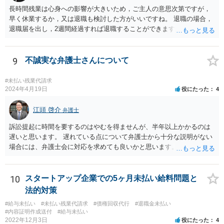
長時間残業は心身への影響が大きいため，ご主人の意思次第ですが，
早く休業するか，又は退職も検討した方がいいですね。 退職の場合，
退職届を出し，2週間経過すれば退職することができます。これは会社
の意向は関係ありません。 もっとも，禍根を残すことなくという希望
であれば，十分な引き継ぎを行った上で，退職することで後々のトラ
ブルは防ぐことが可能です。
9
不誠実な弁護士さんについて
#未払い残業代請求
2024年4月19日
役にたった
4
江頭 啓介
弁護士
訴訟提起に時間を要するのはやむを得ませんが、半年以上かかるのは
遅いと思います。 遅れている点について弁護士から十分な説明がない
場合には、弁護士会に対応を求めても良いかと思います。
10
スタートアップ企業での5ヶ月未払い給料問題と
法的対策
#給与未払い
#未払い残業代請求
#債権回収代行
#退職金未払い
#内容証明作成送付
#給与未払い
2022年12月3日
役にたった
4