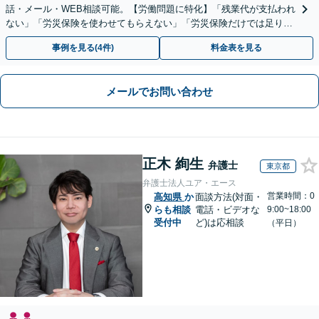
話・メール・WEB相談可能。【労働問題に特化】「残業代が支払われ
ない」「労災保険を使わせてもらえない」「労災保険だけでは足りな
い。損害賠償請求したい」など労働問題はお任せを。
事例を見る(4件)
料金表を見る
メールでお問い合わせ
正木 絢生
弁護士
東京都
弁護士法人ユア・エース
営業時間：0
高知県
か
面談方法(対面・
らも相談
電話・ビデオな
9:00~18:00
受付中
ど)は応相談
（平日）