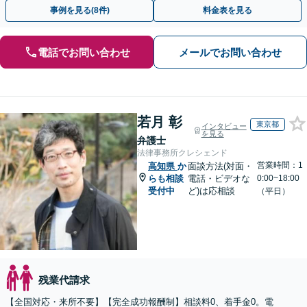
ださい。【解決事例が豊富】土曜日も電話受付しています
事例を見る(8件)
料金表を見る
電話でお問い合わせ
メールでお問い合わせ
若月 彰
東京都
インタビュー
を見る
弁護士
法律事務所クレシェンド
営業時間：1
高知県
か
面談方法(対面・
らも相談
電話・ビデオな
0:00~18:00
受付中
ど)は応相談
（平日）
残業代請求
【全国対応・来所不要】【完全成功報酬制】相談料0、着手金0。電