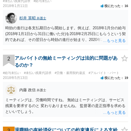
#未払い残業代請求
#給与未払い
2018年1月11日
役にたった
16
杉井 英昭
弁護士
時効の進行は各支払期日から開始します。例えば、2018年1月分の給与
(2018年1月1日から31日に働いた分)を2018年2月25日にもらうという契
約であれば、その翌日から時効の進行が始まり、2020年2月25日の経
過によって時効が完成します。
2
アルバイトの無給ミーティングは法的に問題があ
るのか？
#給与未払い
#未払い残業代請求
#労働・雇用契約違反
#アルバイト・パート
2018年5月13日
役にたった
19
内藤 政信
弁護士
ミーティングは、労働時間ですね。 無給はミーティングは、サービス
残業を要求するのと 変わりありませんね。 監督署の是正指導を求める
といいでしょう。
3
退職時の有給消化についての約束違反による支給