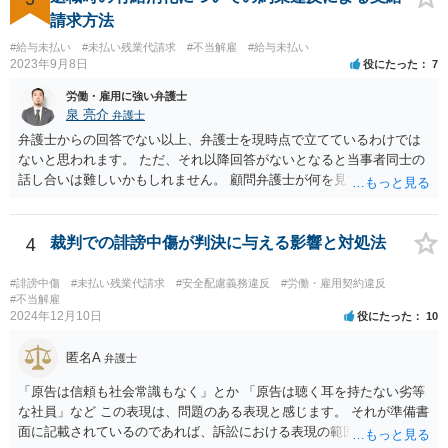
請求方法
#給与未払い
#未払い残業代請求
#不当解雇
#給与未払い
2023年9月8日
役にたった
7
労働・雇用に強い弁護士
泉 亮介
弁護士
弁護士からの回答でない以上、弁護士を現時点で立てているわけでは
ないと思われます。 ただ、それ以降回答がないとなると当事者同士の
話し合いは難しいかもしれません。 顧問弁護士が何を見て判断したの
か、そもそも会社がどのように説明をしたのかについても不明ですの
で、どの程度の事実を顧問弁護士が把握しているかも不明です。 有休
消化の話がないのであれば、退職手続きだけを見れば問題がなかった
4
裁判での誹謗中傷が判決に与える影響と対処法
ということはあり得るかと思われます。
#誹謗中傷
#未払い残業代請求
#安全配慮義務違反
#労働・雇用契約違反
#不当解雇
2024年12月10日
役にたった
10
匿名A
弁護士
「原告は信頼も社会常識もなく」とか 「原告は聴く耳を持たない劣等
な社員」など この表現は、問題のある表現と感じます。 それが準備書
面に記載されているのであれば、訴訟における表現の範囲を超えてい