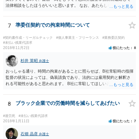
しておきます。 【参考】厚労省サイト 労働時間の考え方:「研修・教
法律相談をしたほうがいいと思います。 なお、あたらしい雇用契約書
育訓練」等の取扱い https://www.mhlw.go.jp/content/000556972.pdf
にサインしなければ違法という可能性は低いと思いますが、今回は先
の回答でも述べた通り、時間が経つほどにこちらの不利益になる可能
性があるので、あたらしい書面にサインせず、すぐに弁護士に相談す
7
準委任契約での拘束時間について
る案件だと思います。
#契約書作成・リーガルチェック
#個人事業主・フリーランス
#業務委託契約
#未払い残業代請求
2018年11月2日
役にたった
8
杉井 英昭
弁護士
おっしゃる通り、時間の拘束があることに照らせば、B社常駐時の指揮
監督の状況によっては、偽装請負であり、法的には雇用契約と解釈さ
れる可能性があると思われます。 B社に常駐してほしいと先方が求め
る理由がコミュニケーションをしやすいからであるとするのであれ
ば、折衷的な提案として、「突発的な質問に対応できるように、基本
的には１０時〜１９時はできるだけB社にいるよう努力はします。た
8
ブラック企業での労働時間を減らしてあげたい
だ、他の仕事もありますので、必ずその条件を守れるとは限りません
し、B社常駐時であっても本件以外の仕事もさせてもらうことになりま
#過労死
#未払い残業代請求
す。」というものが考えられます。 その提案すら断られるようであれ
2018年1月11日
役にたった
7
ば、ちょっと危険な会社だというシグナルと考えるべきでしょう。
石畑 晶彦
弁護士