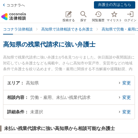
弁護士の方はこちら
ココナラへ
投稿する
探す
閲覧履歴
マイリスト
ログイン
ココナラ法律相談
高知県で法律相談できる弁護士
高知県で労働・雇用
高知県の残業代請求に強い弁護士
高知県で残業代請求に強い弁護士が5名見つかりました。休日面談や夜間面談に
対応している弁護士なども掲載中。さらに高知市や室戸市、安芸市などの地域
条件で弁護士を絞り込めます。労働・雇用に関係する不当解雇や退職勧奨、内
定取消等の細かな分野での絞り込み検索もでき便利です。特に藤宗本澤法律事
務所の藤宗 正志弁護士や御座法律事務所の久保 宜弘弁護士、やいろ法律事務所
エリア
高知県
変更
の市川 耕士弁護士のプロフィール情報や弁護士費用、強みなどが注目されてい
ます。『高知県で土日や夜間に発生した残業代請求のトラブルを今すぐに弁護
相談内容
労働・雇用、未払い残業代請求
変更
士に相談したい』『残業代請求のトラブル解決の実績豊富な近くの弁護士を検
索したい』『初回相談無料で残業代請求を法律相談できる高知県内の弁護士に
相談予約したい』などでお困りの相談者さんにおすすめです。
詳細条件
未選択
変更
未払い残業代請求に強い高知県から相談可能な弁護士