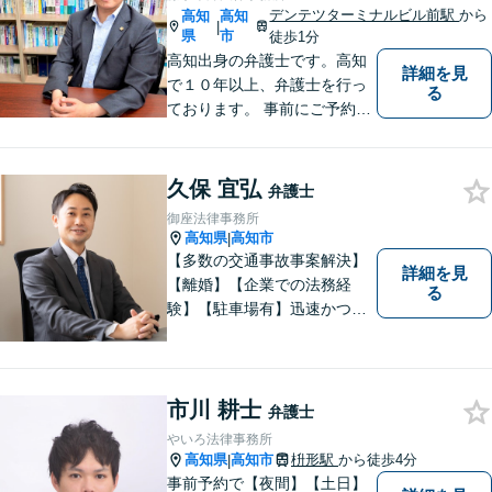
デンテツターミナルビル前駅
から
高知
高知
|
県
市
徒歩1分
高知出身の弁護士です。高知
詳細を見
で１０年以上、弁護士を行っ
る
ております。 事前にご予約を
いただければ土日祝日もご相
談可能です。
久保 宜弘
弁護士
御座法律事務所
高知県
高知市
|
【多数の交通事故事案解決】
詳細を見
【離婚】【企業での法務経
る
験】【駐車場有】迅速かつ丁
寧に、相反する需要を可能な
限り満たすよう対応いたしま
す。お気軽にご相談くださ
い。
市川 耕士
弁護士
やいろ法律事務所
高知県
高知市
枡形駅
から徒歩4分
|
事前予約で【夜間】【土日】