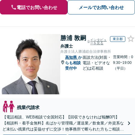
電話でお問い合わせ
メールでお問い合わせ
勝浦 敦嗣
東京都
インタビュ
ーを見る
弁護士
弁護士法人勝浦総合法律事務所
営業時間：0
高知県
か
面談方法(対面・
らも相談
電話・ビデオな
9:30~19:00
受付中
ど)は応相談
（平日）
残業代請求
【電話相談、WEB相談で全国対応】【回収できなければ報酬0円】
【相談料・着手金無料】名ばかり管理職／運送業／飲食業／外資系な
ど未払い残業代は妥協せずに交渉！他事務所で断られた方もご相談く