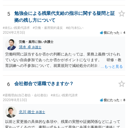
ると感じます。
5
勉強会による残業代支給の指示に関する疑問と証
拠の残し方について
#未払い残業代請求
#労働・雇用契約違反
#給与未払い
2024年2月3日
役にたった
4
労働・雇用に強い弁護士
清水 卓
弁護士
労働時間に該当するか否かの判断にあたっては、業務上義務づけられ
ていない自由参加であったか否かがポイントになります。 研修・教
育訓練への不参加について、就業規則で減給処分の対象とされていた
り、不参加によって業務を行うことができなかったりするなど、事実
上参加を強制されている場合には、研修・教育訓練であっても 労働時
間に該当するものと考えられています。 実務でも勉強会で習ったソ
6
会社都合で退職できますか？
フトウェアを使用している、勉強会で出さた課題の提出を会社から求
められていること等からすると、参加しないと業務に支障が出る可能
#退職理由(自己都合・会社都合)
#未払い残業代請求
性があり、事実上参加せざるを得なかったとも言えそうです。 開催
2020年8月13日
役にたった
8
日時•場所、開催された勉強会の内容、出された課題、提出した課題の
回答等を証拠として押さえておくことが考えられます。 職場を管轄
北川 雄士
弁護士
している労働基準監督署に相談してみる、労働局のあっせんを利用し
以前と変更後の具体的な条項や、残業の実態や証拠関係などによって
てみる方法もあろうかと思います。厚労省サイトの参考情報もご紹介
変わってくるので、書類一式をもって早急に弁護士事務所に連絡して