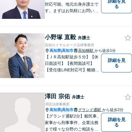
詳細を見
対応可能。地元出身弁護士で
る
す。まずはお気軽にお問い合
わせください。
小野塚 直毅
弁護士
高知ロイヤルオーク法律事務所
高知県
高知市
高知橋駅
から徒歩1分
|
【ＪＲ高知駅徒歩５分】【休
詳細を見
日面談可】【夜間面談可】
る
【受任後LINE対応可】離婚、
相続、交通事故、労働問題、
借金問題、刑事事件など、 お
気軽にご相談ください。
澤田 宗佑
弁護士
澤田法律事務所
高知県
高知市
グランド通駅
から徒歩2分
|
【グランド通駅2分】般民事、
詳細を見
家事から刑事事件、企業法務
る
まで様々な分野のご相談を受