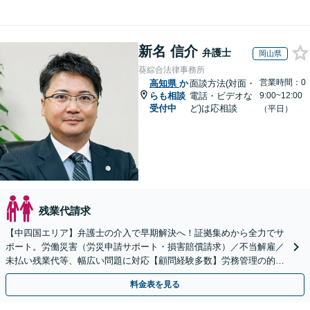
新名 信介
弁護士
岡山県
葵綜合法律事務所
営業時間：0
高知県
か
面談方法(対面・
らも相談
電話・ビデオな
9:00~12:00
受付中
ど)は応相談
（平日）
残業代請求
【中四国エリア】弁護士の介入で早期解決へ！証拠集めから全力でサ
ポート。労働災害（労災申請サポート・損害賠償請求）／不当解雇／
未払い残業代等、幅広い問題に対応【顧問経験多数】労務管理の的確
なアドバイスに注力【夜間・休日対応】【岡山駅10分】
料金表を見る