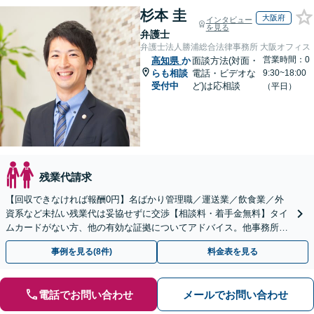
杉本 圭
大阪府
インタビュー
を見る
弁護士
弁護士法人勝浦総合法律事務所 大阪オフィス
営業時間：0
高知県
か
面談方法(対面・
らも相談
電話・ビデオな
9:30~18:00
受付中
ど)は応相談
（平日）
残業代請求
【回収できなければ報酬0円】名ばかり管理職／運送業／飲食業／外
資系など未払い残業代は妥協せずに交渉【相談料・着手金無料】タイ
ムカードがない方、他の有効な証拠についてアドバイス。他事務所で
断られた方もご相談ください。あなたの権利を守ります！
事例を見る(8件)
料金表を見る
電話でお問い合わせ
メールでお問い合わせ