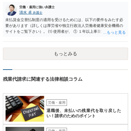
労働・雇用に強い弁護士
清水 卓
弁護士
未払賃金立替払制度の適用を受けるためには、以下の要件をみたす必
要があります（詳しくは厚労省や独立行政法人労働者健康安全機構の
サイトをご覧下さい）。 ⑴ 使用者が、 ① １年以上事業活動を行って
いたこと ② 倒産したこと •法律上の倒産（破産、民事再生等） → 破
産管財人等に倒産の事実等を証明してもらう必要あり。 •事実上の倒産
（中小企業について、事業活動が停止し、再開する見込みがなく、賃
もっとみる
金支払能力がない場合） → 労働基準監督署長の認定が必要。 (2) 労働
者が、倒産について裁判所への申立て等（法律上の倒産の場合）又は
労働基準監督署への認定申請（事実上の倒産の場合）が行われた日の
６か月前の日から２年の間に退職した者であること 事実上の倒産の場
合、そもそも、労働基準監督署長の認定を要するため、申請•認定に相
残業代請求に関連する法律相談コラム
応の時間を要します。また、事業活動の停止•再開見込み等につき会社
側の抵抗が予想され、認定に至らない事態も想定されます。 また、労
働基準監督署へ申告なされているとのことですが、労働基準監督署が
行うのは、原則として、会社への指導や是正勧告のため、未払い賃金
労働・雇用
の支払いを会社に強制する措置までは行うことができないという実情
退職後、未払いの残業代を取り戻した
があります。 そのため、退職の意思を既に会社に表明しているのであ
い！請求のためのポイント
れば、未払賃金の支払を求める労働審判や労働訴訟などの方法に切り
替えることを検討された方が適切なように思います（とろうとされて
いる主題と会社の実態とがマッチしていないように思われます）。 一
労働・雇用