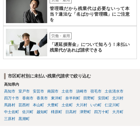
度、雇用契約書や就業規則などを持参の上、弁護士に直接相談されて
管理職だから残業代は必要ないって本
みてはいかがでしょうか。
当？違法な「名ばかり管理職」にご注意
を
労働・雇用
「遅延損害金」について知ろう！未払い
残業代があれば請求できる
市区町村別に未払い残業代請求で絞り込む
高知県内
高知市
室戸市
安芸市
南国市
土佐市
須崎市
宿毛市
土佐清水市
四万十市
香南市
香美市
東洋町
奈半利町
田野町
安田町
北川村
馬路村
芸西村
本山町
大豊町
土佐町
大川村
いの町
仁淀川町
中土佐町
佐川町
越知町
梼原町
日高村
津野町
四万十町
大月町
三原村
黒潮町