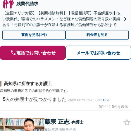
残業代請求
【全国エリア対応】【初回相談無料】【電話相談可】不当解雇や未払
い残業代、職場でのハラスメントなど様々な労働問題の取り扱い実績
あり「元裁判官の弁護士が在籍する事務所／労働審判から訴訟まで、
裁判官経験を活かした最適な戦略を立案」
事例を見る(1件)
料金表を見る
電話でお問い合わせ
メールでお問い合わせ
高知県に所在する弁護士
高知県の事務所等での面談予約が可能です。
5
人の弁護士が見つかりました
(検索結果について詳しくは
こちら
)
5件中 1-5件を表示
藤宗 正志
弁護士
藤宗本澤法律事務所