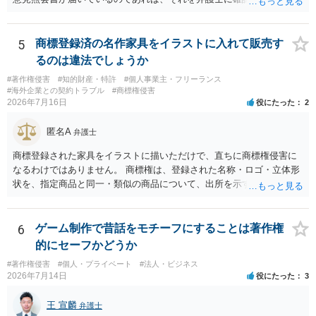
件に従って使う方法もあります。トレースした図を残したい場合は、
てください。
た上で、アドバイスをうけ、必要であれば弁護士に依頼をされると良
自分だけの学習用にとどめるのが安全です。
いかと思われます。
5
商標登録済の名作家具をイラストに入れて販売す
るのは違法でしょうか
#著作権侵害
#知的財産・特許
#個人事業主・フリーランス
#海外企業との契約トラブル
#商標権侵害
2026年7月16日
役にたった
2
匿名A
弁護士
商標登録された家具をイラストに描いただけで、直ちに商標権侵害に
なるわけではありません。 商標権は、登録された名称・ロゴ・立体形
状を、指定商品と同一・類似の商品について、出所を示す表示として
使用した場合に問題となります。したがって、家具を作品の題材とし
て描くにとどまる場合は、通常、商標権侵害にはなりにくいと考えら
れます。 ただし、家具名や特徴的な形状を商品名・広告に大きく表示
6
ゲーム制作で昔話をモチーフにすることは著作権
し、公式商品やライセンス商品と誤認させる販売方法であれば、商標
的にセーフかどうか
権や不正競争防止法上の問題が生じ得ます。家具のデザインに著作権
#著作権侵害
#個人・プライベート
#法人・ビジネス
が認められる場合は、著作権も別途問題となります。 無料のSNS投稿
2026年7月14日
役にたった
3
やプレゼントでも、著作権侵害は成立し得ます。商標権については、
有料か無料かよりも、商標として使用しているかが重要です。 また、
王 宣麟
弁護士
日本の商標権は原則として日本国内にのみ効力を持ちます。外国で販