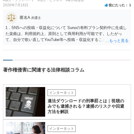
#個人・プライベート
#法人・ビジネス
#著作権侵害
2026年7月16日
役にたった
1
匿名A
弁護士
1．SNSへの投稿・収益化について Sunoの有料プラン契約中に生成し
た楽曲は、利用規約上、原則として商用利用が可能です。したがっ
て、自分で歌い直してYouTube等へ投稿・収益化することも、通常は
可能と考えられます。ただし、生成時点のプランと最新の利用規約は
確認してください。 2．メロディーや伴奏の使用について AIボーカル
を自分の歌声に差し替えても、メロディーや伴奏を使用する以上、Su
noの規約が適用されます。有料プランで適法に生成したものであれ
著作権侵害に関連する法律相談コラム
ば、原則として使用可能です。 3．著作権とJASRAC登録について Su
noが商用利用を認めていても、日本法上、その楽曲に著作権が発生す
るとは限りません。AIが自動生成したメロディーや伴奏について、人
の創作的な関与が乏しい場合、著作権が認められない可能性がありま
インターネット
す。自分で歌い直しただけで、作曲部分の著作権が発生するわけでも
ありません。 なお、自分で歌い直した歌唱については、楽曲自体に著
違法ダウンロードの刑事罰とは｜視聴の
作権が成立するか否かとは別に、実演家としての著作隣接権が生じま
みでも逮捕される？逮捕のリスクや回避
す。ただし、この権利は、Sunoが生成したメロディーや伴奏自体につ
方法を解説
いて著作権を取得することを意味するものではありません。 JASRAC
への登録は必須ではありません。登録を希望する場合は、自分が作
インターネット
詞、作曲、編曲等にどの程度創作的に関与したかを説明できることが