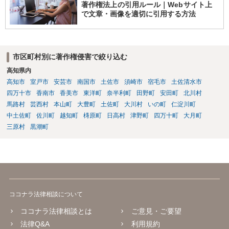
重要です。 4．音楽配信やライブについて SpotifyやApple Musicでの
著作権法上の引用ルール｜Webサイト上
配信、販売、ライブでの歌唱も、Sunoの規約上の商用利用条件を満た
で文章・画像を適切に引用する方法
せば、原則として可能です。ただし、配信サービスごとのAI生成音楽
に関する規約も確認する必要があります。 5．注意点について 生成
日、有料プランの契約状況、プロンプト、修正・編集の履歴を保存し
ておくことをお勧めします。また、既存の楽曲と偶然類似する可能性
市区町村別に著作権侵害で絞り込む
や、第三者が同じような楽曲を生成する可能性にも注意が必要です。
高知県内
最終的には、個別の楽曲の制作過程と、利用時点のSuno及び配信サー
高知市
室戸市
安芸市
南国市
土佐市
須崎市
宿毛市
土佐清水市
ビスの規約を確認して判断することになります。
四万十市
香南市
香美市
東洋町
奈半利町
田野町
安田町
北川村
馬路村
芸西村
本山町
大豊町
土佐町
大川村
いの町
仁淀川町
中土佐町
佐川町
越知町
梼原町
日高村
津野町
四万十町
大月町
三原村
黒潮町
ココナラ法律相談について
ココナラ法律相談とは
ご意見・ご要望
法律Q&A
利用規約