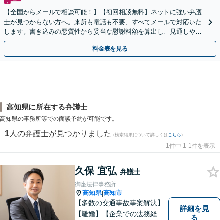
【全国からメールで相談可能！】【初回相談無料】ネットに強い弁護
士が見つからない方へ。来所も電話も不要、すべてメールで対応いた
します。書き込みの悪質性から妥当な慰謝料額を算出し、見通しや費
用面のリスクも包み隠さずお伝えしサポートします。
料金表を見る
高知県に所在する弁護士
高知県の事務所等での面談予約が可能です。
1
人の弁護士が見つかりました
(検索結果について詳しくは
こちら
)
1件中 1-1件を表示
久保 宜弘
弁護士
御座法律事務所
高知県
高知市
|
【多数の交通事故事案解決】
詳細を見
【離婚】【企業での法務経
る