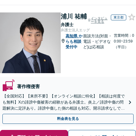
浦川 祐輔
東京都
インタビュ
ーを見る
弁護士
弁護士法人エッグ
営業時間：0
高知県
か
面談方法(対面・
らも相談
電話・ビデオな
0:00~23:59
受付中
ど)は応相談
（平日）
著作権侵害
【全国対応】【来所不要】【オンライン相談に特化】【相談は何度で
も無料】Xの誹謗中傷被害の経験がある弁護士。炎上／誹謗中傷の問
題解決に定評あり。誹謗中傷した側の相談も対応。開示請求なしで本
人の特定ができる場合もあり。
料金表を見る