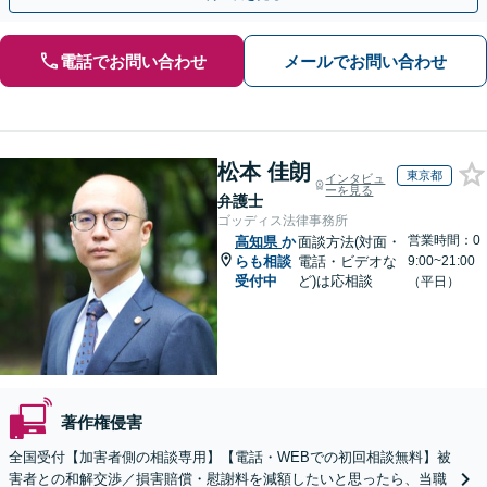
電話でお問い合わせ
メールでお問い合わせ
松本 佳朗
東京都
インタビュ
ーを見る
弁護士
ゴッディス法律事務所
営業時間：0
高知県
か
面談方法(対面・
らも相談
電話・ビデオな
9:00~21:00
受付中
ど)は応相談
（平日）
著作権侵害
全国受付【加害者側の相談専用】【電話・WEBでの初回相談無料】被
害者との和解交渉／損害賠償・慰謝料を減額したいと思ったら、当職