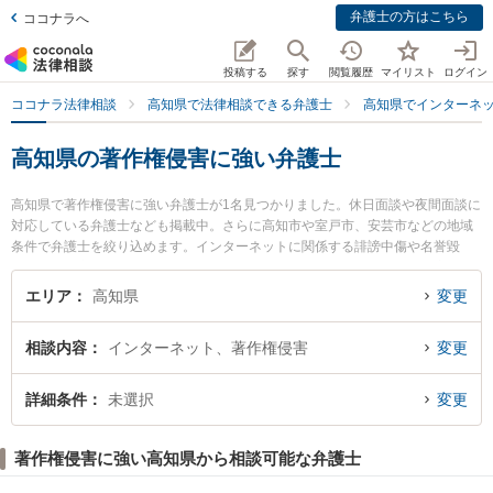
弁護士の方はこちら
ココナラへ
投稿する
探す
閲覧履歴
マイリスト
ログイン
ココナラ法律相談
高知県で法律相談できる弁護士
高知県でインターネ
高知県の著作権侵害に強い弁護士
高知県で著作権侵害に強い弁護士が1名見つかりました。休日面談や夜間面談に
対応している弁護士なども掲載中。さらに高知市や室戸市、安芸市などの地域
条件で弁護士を絞り込めます。インターネットに関係する誹謗中傷や名誉毀
損、個人特定等の細かな分野での絞り込み検索もでき便利です。特に御座法律
事務所の久保 宜弘弁護士のプロフィール情報や弁護士費用、強みなどが注目さ
エリア
高知県
変更
れています。『高知県で土日や夜間に発生した著作権侵害のトラブルを今すぐ
に弁護士に相談したい』『著作権侵害のトラブル解決の実績豊富な近くの弁護
相談内容
インターネット、著作権侵害
変更
士を検索したい』『初回相談無料で著作権侵害を法律相談できる高知県内の弁
護士に相談予約したい』などでお困りの相談者さんにおすすめです。
詳細条件
未選択
変更
著作権侵害に強い高知県から相談可能な弁護士