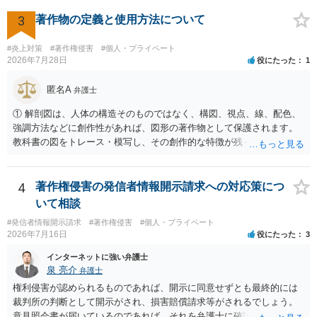
身が著作権者です。 他方、ブランド名、文字主体のロゴ、商品情報、
短いキャッチコピー、販売コンセプトなどは、通常、著作物には当た
3
著作物の定義と使用方法について
りません。ただし、ロゴに独自の図形やイラスト等が含まれる場合に
は、その表現部分が著作物となる可能性があります。 また、人物写真
#炎上対策
#著作権侵害
#個人・プライベート
の著作権は撮影者に、肖像に関する権利は被写体本人に帰属します
2026年7月28日
役にたった
1
（著作権法2条・17条）。 ウェブサイト全体に当然に著作権が生じる
わけではありません。デザイナーが独自に制作したイラストやバナー
匿名A
弁護士
等は別として、一般的なレイアウトや配色、依頼者から提供された素
① 解剖図は、人体の構造そのものではなく、構図、視点、線、配色、
材を希望に沿って配置した部分には、通常、著作物性は認められにく
強調方法などに創作性があれば、図形の著作物として保護されます。
いと考えられます。仮に具体的な画面構成の一部に創作性が認められ
教科書の図をトレース・模写し、その創作的な特徴が残っていれば、
ても、その権利は当該部分に限られ、ご相談者の写真や文章等を制作
完全一致でなくても複製・翻案に当たる可能性があります。非営利で
実績として掲載する権限まで当然に生じるものではありません。 もっ
も、SNSへの公開は私的使用には当たりません。 ② 出典を記載するだ
とも、契約書がなくても、見積書、メール、利用規約等に実績掲載へ
けでは、適法な引用にはなりません。自分の説明や批評が主で、図が
4
著作権侵害の発信者情報開示請求への対応策につ
の同意があれば別です。また、単に制作を担当した事実を記載した
その説明に必要な従たる資料であること、引用部分が明確に区別さ
り、公開中のサイトへリンクしたりする行為まで当然に禁止できると
いて相談
れ、必要な範囲に限られていることなどが必要です。勉強ノートの教
は限りません。 人物写真については、通常のSNSへの無断掲載と同
#発信者情報開示請求
#著作権侵害
#個人・プライベート
材として図そのものを中心的に掲載する場合、引用と認められにくい
様、掲載目的、態様、必要性、本人の特定可能性等から判断されま
2026年7月16日
役にたった
3
でしょう。 文章についても、単に所々表現を変えただけで適法になる
す。営業目的であり、本人も掲載を拒否していることは、違法性を認
とは限りません。医学上の事実を理解したうえで、ご自身の表現と構
インターネットに強い弁護士
める方向の事情となりますが、自動的に肖像権侵害となるわけではあ
成でまとめる必要があります。 安全にSNSで公開するには、教科書の
泉 亮介
弁護士
りません。 まず、見積書、メール、チャット、デザイナーの利用規約
図をトレース・模写した部分は掲載せず、人体の構造という事実を基
を確認したうえで、「提供素材及びこれを含む画面の複製・SNS掲載
権利侵害が認められるものであれば、開示に同意せずとも最終的には
に、自分で構図や表現を工夫して作図する方法が考えられます。ま
を許諾しない」と書面で明確に通知することをお勧めします。すでに
裁判所の判断として開示がされ、損害賠償請求等がされるでしょう。
た、改変・SNS掲載が認められたオープンライセンス素材を、利用条
掲載された場合は、URL、掲載日時、画面を保存してから削除を求め
意見照会書が届いているのであれば、それを弁護士に確認してもらっ