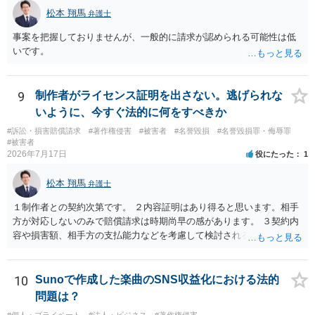
松本 翔馬
弁護士
事案を把握しておりませんが、一般的に請求が認められる可能性は低
いです。
9
制作者がライセンス証明を出さない。逃げられな
いように、今すぐ法的に何をすべきか
#訴訟・損害賠償請求
#著作権侵害
#被害者
#名誉毀損
#名誉毀損罪・侮辱罪
#被害者
2026年7月17日
役にたった
1
松本 翔馬
弁護士
１制作者との契約次第です。 ２内容証明はあり得ると思います。相手
方が対応しないのみで賠償請求は時期尚早の感があります。 ３契約内
容や損害額、相手方の支払能力などを考慮して検討されるとよいでし
ょう ４損害賠償請求が考えられます。調査費用や弁護士費用も含め請
求する場合もありますが、認められるのはごく一部です。 ５事案の詳
細な検討が必要です。遅延損害金の発生なども確認するとよいでしょ
10
Sunoで作成した楽曲のSNS収益化における法的
う。 ６弁護士に窓口を一本化して、直接連絡を避けることも方法の一
問題は？
つです。