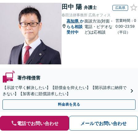
田中 陽
弁護士
広島県
春田法律事務所 広島オフィス
営業時間：0
高知県
か
面談方法(対面・
らも相談
電話・ビデオな
0:00~23:59
受付中
ど)は応相談
（平日）
著作権侵害
【示談で早く解決したい】【賠償金を抑えたい】【開示請求に納得で
きない】【加害者に賠償請求したい】
料金表を見る
電話でお問い合わせ
メールでお問い合わせ