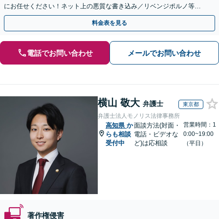
にお任せください！ネット上の悪質な書き込み／リベンジポルノ等、
代表弁護士が最後まで対応【関東エリア以外の相談も可】
料金表を見る
電話でお問い合わせ
メールでお問い合わせ
横山 敬大
弁護士
東京都
弁護士法人モノリス法律事務所
営業時間：1
高知県
か
面談方法(対面・
らも相談
電話・ビデオな
0:00~19:00
受付中
ど)は応相談
（平日）
著作権侵害