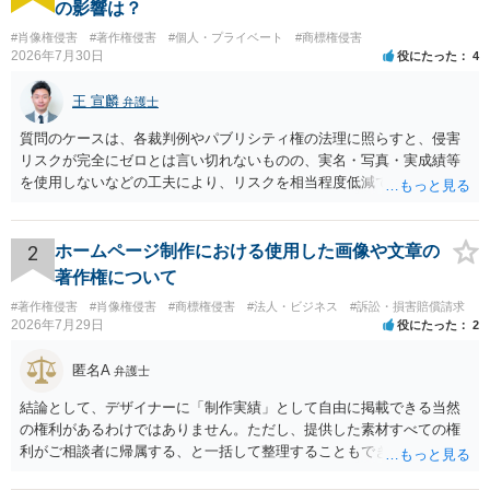
の影響は？
#肖像権侵害
#著作権侵害
#個人・プライベート
#商標権侵害
2026年7月30日
役にたった
4
王 宣麟
弁護士
質問のケースは、各裁判例やパブリシティ権の法理に照らすと、侵害
リスクが完全にゼロとは言い切れないものの、実名・写真・実成績等
を使用しないなどの工夫により、リスクを相当程度低減できる設計に
なっているかと思います。 ただし、「野球ファンであれば元の選手を
推測できる」という点は、裁判で争われた場合に「専ら顧客吸引力の
利用を目的とする」と判断される余地を残すため、一定の注意が必要
2
ホームページ制作における使用した画像や文章の
です。 また、広告収益の有無は、侵害判断に一定の影響を与える可能
著作権について
性がありますが、決定的要因ではありません。 パブリシティ権侵害の
#著作権侵害
#肖像権侵害
#商標権侵害
#法人・ビジネス
#訴訟・損害賠償請求
成否は、主に「専ら顧客吸引力の利用を目的とするか」という点で判
2026年7月29日
役にたった
2
断されます。広告収益があることは「商業的目的」を強く示す要素で
すが、それだけで直ちに侵害となるわけではありません。完全無償・
匿名A
弁護士
非営利であれば「表現の自由」「創作物」としての側面が強く評価さ
れる可能性があります。一方、広告収益がある場合は「商業利用」と
結論として、デザイナーに「制作実績」として自由に掲載できる当然
しての色彩が強まり、リスクが高まる可能性があります。 公開前に変
の権利があるわけではありません。ただし、提供した素材すべての権
更・確認しておく事項については、公開の場でアドバイスするにも限
利がご相談者に帰属する、と一括して整理することもできません。 ご
界があるかと思うので、資料等を持参の上、弁護士に相談されること
自身が撮影・執筆した写真や文章は、創作性があれば原則としてご自
も一つかと存じます。