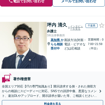
電話でお問い合わせ
メールでお問い合わせ
坪内 清久
千葉県
インタビュ
ーを見る
弁護士
Sfil法律事務所
営業時間：0
高知県
か
面談方法(対面・
らも相談
電話・ビデオな
7:00~21:59
受付中
ど)は応相談
（平日）
著作権侵害
全国エリア対応【ITの専門知識あり】開示請求する側・された側双方
からの相談にスピーディーに対応。SNSでの誹謗中傷、悪質なコメン
ト、違法DLやアップロード、開示請求が届いた等、ご相談ください
【WEB面談OK&解決実績豊富】【千葉中央駅4分】
料金表を見る