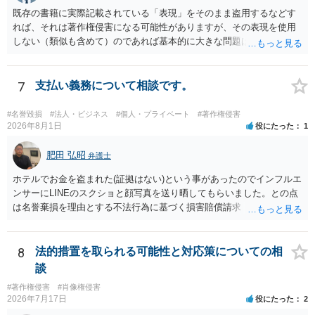
売する場合は、販売国の商標・意匠等を確認する必要があります。 他
既存の書籍に実際記載されている「表現」をそのまま盗用するなどす
の作家の例は、許諾を得ている、権利が消滅している、侵害に当たら
れば、それは著作権侵害になる可能性がありますが、その表現を使用
ない、又は単に権利行使されていないなど、様々な可能性がありま
しない（類似も含めて）のであれば基本的に大きな問題は生じないか
す。他人が販売していることだけでは、適法とは判断できません。
と思います。 著作権が守るのは「アイデア」ではなく「具体的な表
現」であり、昔話の大筋や設定の骨子だけを使うのは、一般にアイデ
ア利用の範囲です。 一方で、特定の作品の文章をそのまま使うことは
7
支払い義務について相談です。
もちろん、表現の選び方や展開が「その作品の本質的特徴を直接感得
できる」レベルだと、翻案や二次的著作物の問題が出ますのでこの点
#名誉毀損
#法人・ビジネス
#個人・プライベート
#著作権侵害
はご留意ください。
2026年8月1日
役にたった
1
肥田 弘昭
弁護士
ホテルでお金を盗まれた(証拠はない)という事があったのでインフルエ
ンサーにLINEのスクショと顔写真を送り晒してもらいました。との点
は名誉棄損を理由とする不法行為に基づく損害賠償請求（共同不法行
為）の対象となるかと思います。但し、慰謝料額としては、「その後
その人が会社を経営しているようで仕事が飛んだとのことでその分の
賠償金と8人分の従業員の年間利益を請求すると言われています。」で
8
法的措置を取られる可能性と対応策についての相
の計算がすべて損害とならないかと思いますので、損害額で争っても
談
良いかと思います。ご参考にしてください。
#著作権侵害
#肖像権侵害
2026年7月17日
役にたった
2