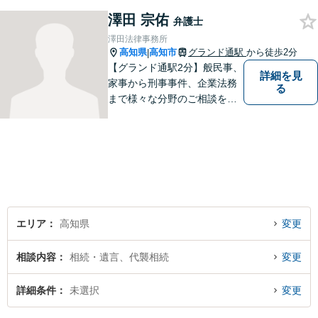
す。お気軽にご相談くださ
い。
澤田 宗佑
弁護士
澤田法律事務所
高知県
高知市
グランド通駅
から徒歩2分
|
【グランド通駅2分】般民事、
詳細を見
家事から刑事事件、企業法務
る
まで様々な分野のご相談を受
け付けております。
エリア
高知県
変更
相談内容
相続・遺言、代襲相続
変更
詳細条件
未選択
変更