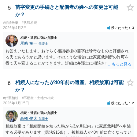
して被相続人の最後の住所地を管轄する家庭裁判所）となります。照
会申請者の本人確認資料のほか、被相続人の相続関係の戸籍謄本類や
5
苗字変更の手続きと配偶者の姓への変更は可能
債権の存在を示す証拠資料などが必要になります。裁判所ウェブサイ
か？
トで案内されていることが多いので、管轄裁判所のホームページを確
#相続放棄
#代襲相続
認してみてください。
2026年4月2日
役にたった
3
相続・遺言に強い弁護士
尾崎 祐一
弁護士
お答えいたします。おそらく相談者様の苗字は珍奇なものと評価され
る氏であろうかと思います。そのような場合には家庭裁判所の許可を
得て氏を変えることができます。詳細は弁護士に相談されるのが宜し
いかと思います。
6
相続人になったが40年前の遺産、相続放棄は可能
か？
#代襲相続
#不動産・土地の相続
2026年1月15日
役にたった
2
相続・遺言に強い弁護士
髙橋 俊太
弁護士
相続放棄は「相続開始を知った時から3か月以内」に家庭裁判所へ申述
する必要があります（民法915条）。被相続人が40年前に亡くなってい