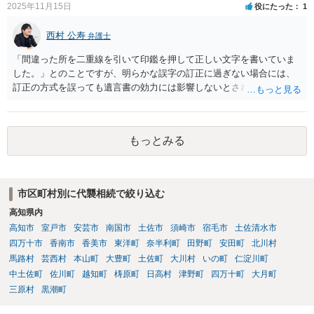
2025年11月15日
役にたった
1
西村 公寿
弁護士
「間違った所を二重線を引いて印鑑を押して正しい文字を書いていま
した。」とのことですが、明らかな誤字の訂正に過ぎない場合には、
訂正の方式を誤っても遺言書の効力には影響しないとされているよう
です。
もっとみる
市区町村別に代襲相続で絞り込む
高知県内
高知市
室戸市
安芸市
南国市
土佐市
須崎市
宿毛市
土佐清水市
四万十市
香南市
香美市
東洋町
奈半利町
田野町
安田町
北川村
馬路村
芸西村
本山町
大豊町
土佐町
大川村
いの町
仁淀川町
中土佐町
佐川町
越知町
梼原町
日高村
津野町
四万十町
大月町
三原村
黒潮町