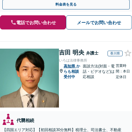
など他士業とも密接に連携しながら丁寧に対応いたします。
料金表を見る
電話でお問い合わせ
メールでお問い合わせ
吉田 明央
弁護士
香川県
いろは法律事務所
営業時
高知県
か
面談方法(対面・電
らも相談
話・ビデオなど)は
間：本日
受付中
応相談
定休日
代襲相続
【四国エリア対応】【初回相談30分無料】税理士、司法書士、不動産