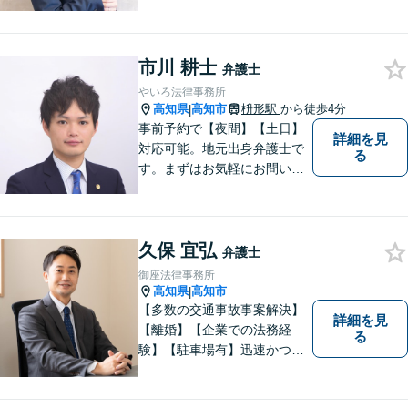
相続、交通事故、労働問題、
借金問題、刑事事件など、 お
気軽にご相談ください。
市川 耕士
弁護士
やいろ法律事務所
高知県
高知市
枡形駅
から徒歩4分
|
事前予約で【夜間】【土日】
詳細を見
対応可能。地元出身弁護士で
る
す。まずはお気軽にお問い合
わせください。
久保 宜弘
弁護士
御座法律事務所
高知県
高知市
|
【多数の交通事故事案解決】
詳細を見
【離婚】【企業での法務経
る
験】【駐車場有】迅速かつ丁
寧に、相反する需要を可能な
限り満たすよう対応いたしま