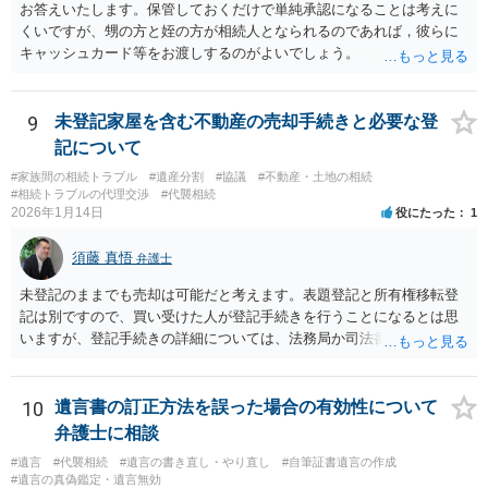
お答えいたします。保管しておくだけで単純承認になることは考えに
くいですが、甥の方と姪の方が相続人となられるのであれば，彼らに
キャッシュカード等をお渡しするのがよいでしょう。
9
未登記家屋を含む不動産の売却手続きと必要な登
記について
#家族間の相続トラブル
#遺産分割
#協議
#不動産・土地の相続
#相続トラブルの代理交渉
#代襲相続
2026年1月14日
役にたった
1
須藤 真悟
弁護士
未登記のままでも売却は可能だと考えます。表題登記と所有権移転登
記は別ですので、買い受けた人が登記手続きを行うことになるとは思
いますが、登記手続きの詳細については、法務局か司法書士に確認す
る必要があると考えます。
10
遺言書の訂正方法を誤った場合の有効性について
弁護士に相談
#遺言
#代襲相続
#遺言の書き直し・やり直し
#自筆証書遺言の作成
#遺言の真偽鑑定・遺言無効