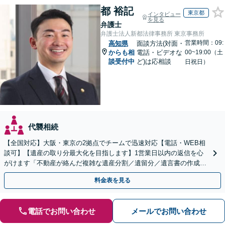
都 裕記
東京都
インタビュー
を見る
弁護士
弁護士法人新都法律事務所 東京事務所
営業時間：09:
高知県
面談方法(対面・
からも相
電話・ビデオな
00~19:00（土
談受付中
ど)は応相談
日祝日）
代襲相続
【全国対応】大阪・東京の2拠点でチームで迅速対応【電話・WEB相
談可】【遺産の取り分最大化を目指します】1営業日以内の返信を心
がけます「不動産が絡んだ複雑な遺産分割／遺留分／遺言書の作成・
執行／事業承継など、お任せください」【休日相談あり】
料金表を見る
電話でお問い合わせ
メールでお問い合わせ