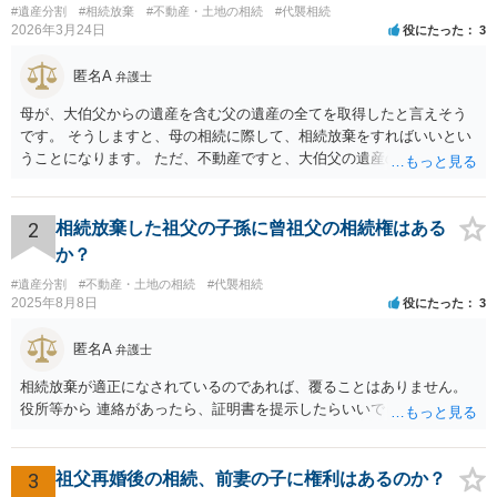
#遺産分割
#相続放棄
#不動産・土地の相続
#代襲相続
2026年3月24日
役にたった
3
匿名A
弁護士
母が、大伯父からの遺産を含む父の遺産の全てを取得したと言えそう
です。 そうしますと、母の相続に際して、相続放棄をすればいいとい
うことになります。 ただ、不動産ですと、大伯父の遺産の名義がまだ
母に移転してない状況ですので、 面倒なことはあるかもしれません。
2
相続放棄した祖父の子孫に曾祖父の相続権はある
か？
#遺産分割
#不動産・土地の相続
#代襲相続
2025年8月8日
役にたった
3
匿名A
弁護士
相続放棄が適正になされているのであれば、覆ることはありません。
役所等から 連絡があったら、証明書を提示したらいいでしょう。
3
祖父再婚後の相続、前妻の子に権利はあるのか？