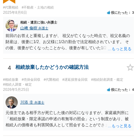
#代襲相続
#不動産・土地の相続
2025年8月6日
役にたった
3
相続・遺言に強い弁護士
山﨑 倫樹
弁護士
前回のお答えと重複しますが、 祖父が亡くなった時点で、祖父名義の
財産は、後妻に1/2、お父様に1/2の割合で法定相続されています。 そ
の後、後妻が亡くなったことから、後妻が有していた1/2の権利は、後
妻の兄弟姉妹側に相続され、 お父様が亡くなったことから、お父様が
有していた1/2の権利は、その子であるご相談者側に相続されていま
す。 ですので、後妻側の兄弟姉妹（亡くなっている場合はその子）
4
相続放棄したかどうかの確認方法
と、お父様の子であるご相談者とで遺産分割協議をしなければ、 祖父
の財産を名義移転することはできません。 もちろん、祖父の遺言書が
#相続放棄
#売掛金回収
#代襲相続
#遅延損害金回収
#相続財産調査・鑑定
あれば話は別です。 さらに詳しいことは、相続財産に関する資料や戸
#相続人調査・確定
2026年5月25日
役にたった
4
籍類をもって、お近くの弁護士に相談されることをお勧めします。
川添 圭
弁護士
元借主である相手方が死亡した後の対応になりますが、家庭裁判所に
「相続放棄・限定承認の申述の有無等の照会」という制度があり、被
相続人の債権者も利害関係人として照会することができます。照会を
行うべき家庭裁判所は、相続放棄の申述の管轄裁判所と同じ（原則と