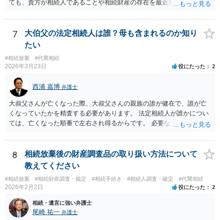
ても、貴方が相続人であることや相続財産の存在を最近知ったのであ
れば、その時点が起算点になりますので、相続放棄できる可能性があ
ります。最寄りの弁護士などにまずは相談した方がよいでしょう。
7
大伯父の法定相続人は誰？母も含まれるのか知り
たい
#相続放棄
#代襲相続
2026年3月23日
役にたった
2
西浦 嘉博
弁護士
大叔父さんが亡くなった際、大叔父さんの親族の誰が健在で、誰が亡
くなっていたかを精査する必要があります。 法定相続人が誰かについ
ては、亡くなった順番で左右され得るからです。 必要な戸籍謄本を揃
え、最寄りの法律事務所で相談されることをお勧めします。
8
相続放棄後の財産調査品の取り扱い方法について
教えてください
#相続放棄
#相続財産調査・鑑定
#相続手続き
#相続人調査・確定
#代襲相続
2026年2月2日
役にたった
2
相続・遺言に強い弁護士
尾崎 祐一
弁護士