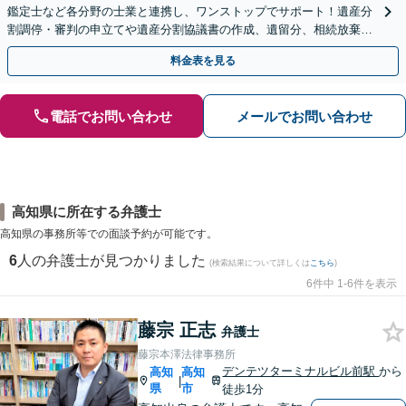
鑑定士など各分野の士業と連携し、ワンストップでサポート！遺産分
割調停・審判の申立てや遺産分割協議書の作成、遺留分、相続放棄、
遺言書など幅広いご相談に対応【オンライン面談OK】
料金表を見る
電話でお問い合わせ
メールでお問い合わせ
高知県に所在する弁護士
高知県の事務所等での面談予約が可能です。
6
人の弁護士が見つかりました
(検索結果について詳しくは
こちら
)
6件中 1-6件を表示
藤宗 正志
弁護士
藤宗本澤法律事務所
デンテツターミナルビル前駅
から
高知
高知
|
県
市
徒歩1分