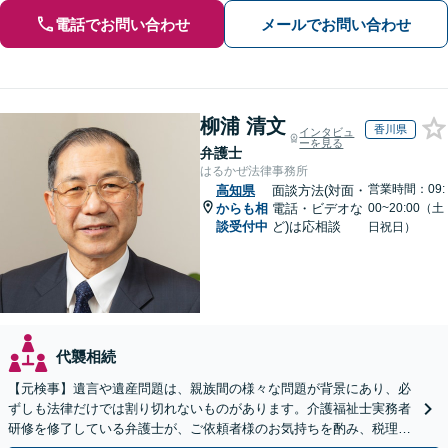
電話でお問い合わせ
メールでお問い合わせ
柳浦 清文
香川県
インタビュ
ーを見る
弁護士
はるかぜ法律事務所
営業時間：09:
高知県
面談方法(対面・
からも相
電話・ビデオな
00~20:00（土
談受付中
ど)は応相談
日祝日）
代襲相続
【元検事】遺言や遺産問題は、親族間の様々な問題が背景にあり、必
ずしも法律だけでは割り切れないものがあります。介護福祉士実務者
研修を修了している弁護士が、ご依頼者様のお気持ちを酌み、税理士