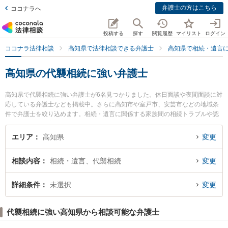
弁護士の方はこちら
ココナラへ
投稿する
探す
閲覧履歴
マイリスト
ログイン
ココナラ法律相談
高知県で法律相談できる弁護士
高知県で相続・遺言
高知県の代襲相続に強い弁護士
高知県で代襲相続に強い弁護士が6名見つかりました。休日面談や夜間面談に対
応している弁護士なども掲載中。さらに高知市や室戸市、安芸市などの地域条
件で弁護士を絞り込めます。相続・遺言に関係する家族間の相続トラブルや認
知症の相続、遺産分割等の細かな分野での絞り込み検索もでき便利です。特に
藤宗本澤法律事務所の藤宗 正志弁護士ややいろ法律事務所の山本 尚吾弁護士、
エリア
高知県
変更
高知ロイヤルオーク法律事務所の小野塚 直毅弁護士のプロフィール情報や弁護
士費用、強みなどが注目されています。『高知県で土日や夜間に発生した代襲
相談内容
相続・遺言、代襲相続
変更
相続のトラブルを今すぐに弁護士に相談したい』『代襲相続のトラブル解決の
実績豊富な近くの弁護士を検索したい』『初回相談無料で代襲相続を法律相談
できる高知県内の弁護士に相談予約したい』などでお困りの相談者さんにおす
詳細条件
未選択
変更
すめです。
代襲相続に強い高知県から相談可能な弁護士