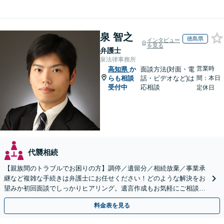
泉 智之
徳島県
インタビュー
を見る
弁護士
泉法律事務所
営業時
高知県
か
面談方法(対面・電
らも相談
話・ビデオなど)は
間：本日
受付中
応相談
定休日
代襲相続
【親族間のトラブルでお困りの方】調停／遺留分／相続放棄／事業承
継など複雑な手続きは弁護士にお任せください！どのような解決をお
望みか初回面談でしっかりヒアリング。遺言作成もお気軽にご相談く
ださい。
料金表を見る