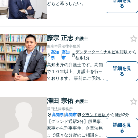
詳細を見
どもと暮らしたい。
る
藤宗 正志
弁護士
藤宗本澤法律事務所
デンテツターミナルビル前駅
から
高知
高知
|
県
市
徒歩1分
高知出身の弁護士です。高知
詳細を見
で１０年以上、弁護士を行っ
る
ております。 事前にご予約を
いただければ土日祝日もご相
談可能です。
澤田 宗佑
弁護士
澤田法律事務所
高知県
高知市
グランド通駅
から徒歩2分
|
【グランド通駅2分】般民事、
詳細を見
家事から刑事事件、企業法務
る
まで様々な分野のご相談を受