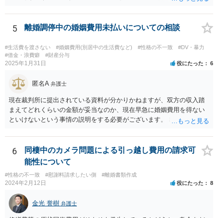
きましょう。 当面、電話には出なくていいと思います。
5
離婚調停中の婚姻費用未払いについての相談
#生活費を渡さない
#婚姻費用(別居中の生活費など)
#性格の不一致
#DV・暴力
#借金・浪費癖
#財産分与
2025年1月31日
役にたった
6
匿名A
弁護士
現在裁判所に提出されている資料が分かりかねますが、双方の収入踏
まえてどれくらいの金額が妥当なのか、現在早急に婚姻費用を得ない
といけないという事情の説明をする必要がございます。 出来なくはな
いのでしょうが、就けていただいた方がいいかとは思います。 現在の
収入にもよりますが、弁護士費用を拠出することが困難でも法テラス
の利用等もございますので全体的な方針の相談をされることをおすす
6
同棲中のカメラ問題による引っ越し費用の請求可
めします。
能性について
#性格の不一致
#慰謝料請求したい側
#離婚書類作成
2024年2月12日
役にたった
8
金光 誉樹
弁護士