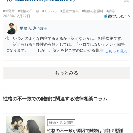
ます。
#養育費
#性格の不一致
#モラハラ
#悪意の遺棄
#離婚の慰謝料
#調停
2022年12月22日
役にたった
5
尾畠 弘典
弁護士
① いつどのような内容で訴えるか・訴えないかは、相手次第です。
訴えられる可能性の有無としては、「ゼロではない」という回答
になります。 しかし、訴えを起こすのにかかる費用や手間を考え
れば、その可能性は、高くはないと思います。 ② 脅迫や錯誤、意思
能力がない状況で作成した場合などは、無効になったり取り消された
りする可能性があります。しかし、法的には無効や取消しを主張する
もっとみる
ハードルはとても高いです。お聞きする限り、今回のケースでは無効
や取消しとなるような事情はないと思われます。 ③ 公正証書を作成
するには、公正証書を作成すること自体の双方の合意と相互の協力
（作成のためには双方日程を調整して公証役場に同時に赴く必要があ
ります）と、合意内容について双方の了承が必要です。 現状では相
性格の不一致での離婚に関連する法律相談コラム
手方と合意を経るのは、難しいのではないでしょうか。 作成済みの
協議書に記載された養育費の金額が法的にみて低すぎる場合は、養育
費増額を求める調停を提起するのがお勧めです。 調停で話し合いが
まとまらなければ、審判といって、それぞれの収入をもとに裁判所が
離婚・男女問題
適切な金額を判断しますので、一応の決着はつきます。 調停や審判
性格の不一致が原因で離婚は可能？慰謝