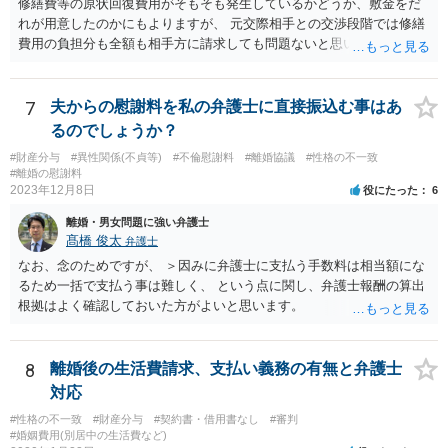
修繕費等の原状回復費用がそもそも発生しているかどうか、敷金をだ
れが用意したのかにもよりますが、 元交際相手との交渉段階では修繕
費用の負担分も全額も相手方に請求しても問題ないと思います。 少な
くとも相手も半年住んでいたわけですし、契約の名義上からも修繕費
用は相手方がその危険を引き受けたと捉えることもできます。修繕費
用が争われる場合も、最低でも折半で対応するのが公平と考えます。
7
夫からの慰謝料を私の弁護士に直接振込む事はあ
るのでしょうか？
#財産分与
#異性関係(不貞等)
#不倫慰謝料
#離婚協議
#性格の不一致
#離婚の慰謝料
2023年12月8日
役にたった
6
離婚・男女問題に強い弁護士
髙橋 俊太
弁護士
なお、念のためですが、 ＞因みに弁護士に支払う手数料は相当額にな
るため一括で支払う事は難しく、 という点に関し、弁護士報酬の算出
根拠はよく確認しておいた方がよいと思います。
8
離婚後の生活費請求、支払い義務の有無と弁護士
対応
#性格の不一致
#財産分与
#契約書・借用書なし
#審判
#婚姻費用(別居中の生活費など)