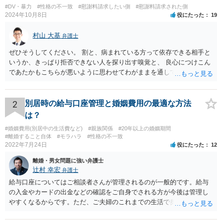
#DV・暴力
#性格の不一致
#慰謝料請求したい側
#慰謝料請求された側
2024年10月8日
役にたった
19
村山 大基
弁護士
ぜひそうしてください。 割と、病まれている方って依存できる相手と
いうか、きっぱり拒否できない人を探り出す嗅覚と、 良心につけこん
であたかもこちらが悪いように思わせてわがままを通してくる力がす
ごいので、 第三者にも関与してもらい、二人だけで解決しようとしな
いのがおすすめです。 二人だけの密室で好き勝手していても、割と弁
護士とか警察が関与すると しゅんとする人が多いです。
2
別居時の給与口座管理と婚姻費用の最適な方法
は？
#婚姻費用(別居中の生活費など)
#親族関係
#20年以上の婚姻期間
#離婚すること自体
#モラハラ
#性格の不一致
2022年7月24日
役にたった
12
離婚・男女問題に強い弁護士
辻村 幸宏
弁護士
給与口座についてはご相談者さんが管理されるのが一般的です。給与
の入金やカードの出金などの確認をご自身でされる方が今後は管理し
やすくなるからです。ただ、ご夫婦のこれまでの生活で奥様が管理さ
れており不当な出金をしないというのであれば、それはそのまま維持
しても構わないとは思います。 隠し財産といっても、収入は給与だけ