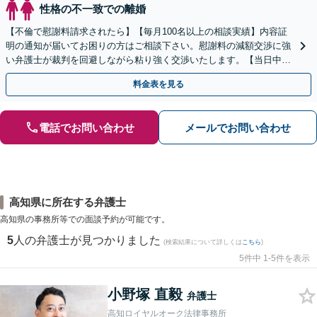
性格の不一致での離婚
【不倫で慰謝料請求されたら】【毎月100名以上の相談実績】内容証
明の通知が届いてお困りの方はご相談下さい。慰謝料の減額交渉に強
い弁護士が裁判を回避しながら粘り強く交渉いたします。【当日中の
相談可(予約制)】【全国対応】
料金表を見る
電話でお問い合わせ
メールでお問い合わせ
高知県に所在する弁護士
高知県の事務所等での面談予約が可能です。
5
人の弁護士が見つかりました
(検索結果について詳しくは
こちら
)
5件中 1-5件を表示
小野塚 直毅
弁護士
高知ロイヤルオーク法律事務所