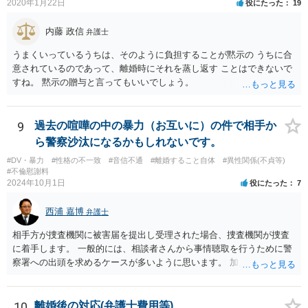
2020年1月22日
役にたった
19
内藤 政信
弁護士
うまくいっているうちは、そのように負担することが黙示の うちに合
意されているのであって、離婚時にそれを蒸し返す ことはできないで
すね。 黙示の贈与と言ってもいいでしょう。
9
過去の喧嘩の中の暴力（お互いに）の件で相手か
ら警察沙汰になるかもしれないです。
#DV・暴力
#性格の不一致
#音信不通
#離婚すること自体
#異性関係(不貞等)
#不倫慰謝料
2024年10月1日
役にたった
7
西浦 嘉博
弁護士
相手方が捜査機関に被害届を提出し受理された場合、捜査機関が捜査
に着手します。 一般的には、相談者さんから事情聴取を行うために警
察署への出頭を求めるケースが多いように思います。 加えて、相手方
から診断書の提出を求めたり、相手方から事情を聴取したり、怪我の
具合などを実況見分調書で保存したりなど証拠を収集し、立件する方
針を決めた場合は検察庁に事件を送致する流れとなることが見込まれ
10
離婚後の対応(弁護士費用等)