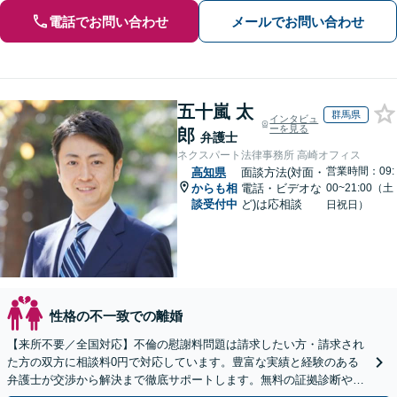
電話でお問い合わせ
メールでお問い合わせ
五十嵐 太
群馬県
インタビュ
ーを見る
郎
弁護士
ネクスパート法律事務所 高崎オフィス
営業時間：09:
高知県
面談方法(対面・
からも相
電話・ビデオな
00~21:00（土
談受付中
ど)は応相談
日祝日）
性格の不一致での離婚
【来所不要／全国対応】不倫の慰謝料問題は請求したい方・請求され
た方の双方に相談料0円で対応しています。豊富な実績と経験のある
弁護士が交渉から解決まで徹底サポートします。無料の証拠診断や着