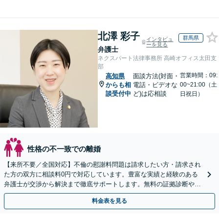
北澤 彩子
群馬県
インタビュ
ーを見る
弁護士
ネクスパート法律事務所 高崎オフィス太田支
部
営業時間：09:
高知県
面談方法(対面・
からも相
電話・ビデオな
00~21:00（土
談受付中
ど)は応相談
日祝日）
性格の不一致での離婚
【来所不要／全国対応】不倫の慰謝料問題は請求したい方・請求され
た方の双方に相談料0円で対応しています。豊富な実績と経験のある
弁護士が交渉から解決まで徹底サポートします。無料の証拠診断や着
手金の返還保証もありますので安心してご相談ください。
料金表を見る