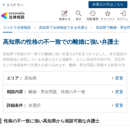
弁護士の方はこちら
ココナラへ
投稿する
探す
閲覧履歴
マイリスト
ログイン
ココナラ法律相談
高知県で法律相談できる弁護士
高知県で離婚・男女
高知県の性格の不一致での離婚に強い弁護士
高知県で性格の不一致での離婚に強い弁護士が5名見つかりました。休日面談や
夜間面談に対応している弁護士なども掲載中。さらに高知市や室戸市、安芸市
などの地域条件で弁護士を絞り込めます。離婚・男女問題に関係する財産分与
や養育費、親権等の細かな分野での絞り込み検索もでき便利です。特に高知ロ
イヤルオーク法律事務所の小野塚 直毅弁護士や御座法律事務所の久保 宜弘弁護
エリア
高知県
変更
士、くろしお法律事務所の中西 法貴弁護士のプロフィール情報や弁護士費用、
強みなどが注目されています。『高知県で土日や夜間に発生した性格の不一致
相談内容
離婚・男女問題、性格の不一致
変更
での離婚のトラブルを今すぐに弁護士に相談したい』『性格の不一致での離婚
のトラブル解決の実績豊富な近くの弁護士を検索したい』『初回相談無料で性
格の不一致での離婚を法律相談できる高知県内の弁護士に相談予約したい』な
詳細条件
未選択
変更
どでお困りの相談者さんにおすすめです。
性格の不一致に強い高知県から相談可能な弁護士