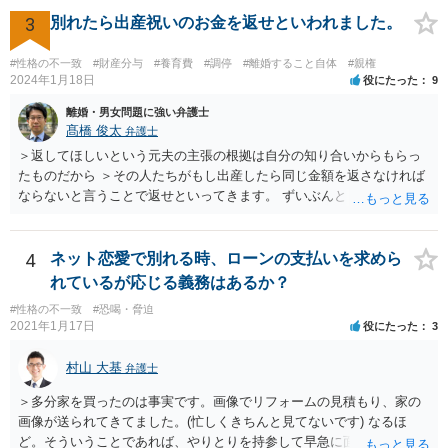
で隠しようがないでしょうし、今わかっていない財産がないのであれ
3
別れたら出産祝いのお金を返せといわれました。
ば別居後に新たな財産ができてもお互いに分与を主張できないことに
はなりますので杞憂ということになろうかと思います。 婚姻費用を渡
#性格の不一致
#財産分与
#養育費
#調停
#離婚すること自体
#親権
さないというおそれを奥様が抱くのはやむない面もあるとは思います
2024年1月18日
役にたった
9
が、ここは信じていただくしかないですし、婚姻費用の金額の合意が
離婚・男女問題に強い弁護士
できるかどうかの方が重要だと思います（合意できなれば納得した金
髙橋 俊太
弁護士
額をもらえないという意味では、奥様の不満は残るからです）。 特別
＞返してほしいという元夫の主張の根拠は自分の知り合いからもらっ
経費という問題はあるのですが、一般には、収入から婚姻費用は定め
たものだから ＞その人たちがもし出産したら同じ金額を返さなければ
られ、全ての生活費が入っていると見ます。奥様の利益のために支払
ならないと言うことで返せといってきます。 ずいぶんとトリッキーな
っている費用については、婚姻費用から引くことも相当だと思いま
主張だと感じられます。【その人たちがもし出産したら同じ金額を返
す。
さなければならない】ということですが、元夫がご友人に出産祝いを
贈る場合、その意味合いは贈与・お祝いであって返礼（≒内祝い）で
4
ネット恋愛で別れる時、ローンの支払いを求めら
はないはずです。（というより、返礼義務履行のような意味合いだと
れているが応じる義務はあるか？
したら、出産祝いを受け取る側も気持ちの問題として嫌なのではない
#性格の不一致
#恐喝・脅迫
でしょうか。） いずれにしましても、貴方に返還義務はないので応じ
2021年1月17日
役にたった
3
る必要はありません。あまりにしつこいようであれば、弁護士から内
容証明などで通知すれば止まるのではないかと思います。
村山 大基
弁護士
＞多分家を買ったのは事実です。画像でリフォームの見積もり、家の
画像が送られてきてました。(忙しくきちんと見てないです) なるほ
ど。そういうことであれば、やりとりを持参して早急に面談相談に行