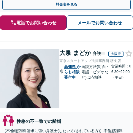
手金の返還保証もありますので安心してご相談ください。
料金表を見る
電話でお問い合わせ
メールでお問い合わせ
大泉 まどか
弁護士
大阪府
東京スタートアップ法律事務所 堺支店
営業時間：0
高知県
か
面談方法(対面・
らも相談
電話・ビデオな
6:30~22:00
受付中
ど)は応相談
（平日）
性格の不一致での離婚
【不倫/慰謝料請求に強い弁護士(したい方/されている方)】不倫慰謝料