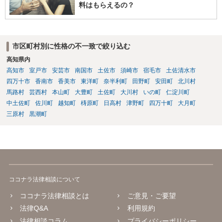
で決定された養育費を支払わない場合は、強制執行（例えば給与の差
料はもらえるの？
押えが考えられます。）することが可能です。 作成済みの協議書
が、公正証書ではないのであれば、現状では約束違反に対して強制執
行することができないという状況です。 ④ まず、現状からすれば公
正証書の作成の依頼ではなく、依頼を受けるとすれば養育費増額の調
市区町村別に性格の不一致で絞り込む
停だと思います。 弁護士費用は自由化されており、弁護士ごとに
高知県内
異なりますが、依頼時に２０～３０万円程度、増額が実現できた場合
には増額できた金額の●％という形で報酬を設定している場合が多いと
高知市
室戸市
安芸市
南国市
土佐市
須崎市
宿毛市
土佐清水市
思います。 調停や審判によって、養育費が現状と比べて増減額し
四万十市
香南市
香美市
東洋町
奈半利町
田野町
安田町
北川村
得るのは③で説明したとおりです。 ⑤ 養育費の増額を求めることが
馬路村
芸西村
本山町
大豊町
土佐町
大川村
いの町
仁淀川町
できる可能性があるのは③で説明したとおりです。 違反の内容次
中土佐町
佐川町
越知町
梼原町
日高村
津野町
四万十町
大月町
第ではありますが、迷惑行為の停止を求めたり、賠償を求める訴訟と
三原村
黒潮町
いうものも、一応考えられないではありません。 ただし、訴訟を
起こすにも相応の費用と時間がかかります。 たとえば養育費の増
額調停を依頼して、併せて弁護士から相手に迷惑行為をやめるよう通
知を行い牽制することが考えられます。
ココナラ法律相談について
ココナラ法律相談とは
ご意見・ご要望
法律Q&A
利用規約
法律相談コラム
プライバシーポリシー