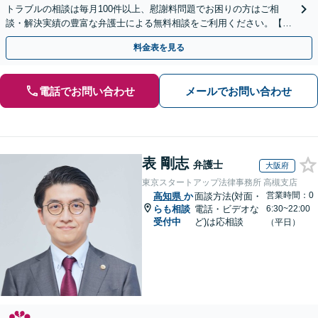
トラブルの相談は毎月100件以上、慰謝料問題でお困りの方はご相
談・解決実績の豊富な弁護士による無料相談をご利用ください。【不
倫相談は初回0円】【全国対応】
料金表を見る
電話でお問い合わせ
メールでお問い合わせ
表 剛志
弁護士
大阪府
東京スタートアップ法律事務所 高槻支店
営業時間：0
高知県
か
面談方法(対面・
らも相談
電話・ビデオな
6:30~22:00
受付中
ど)は応相談
（平日）