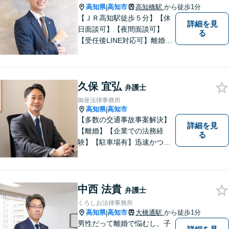
高知県
高知市
高知橋駅
から徒歩1分
|
【ＪＲ高知駅徒歩５分】【休
詳細を見
日面談可】【夜間面談可】
る
【受任後LINE対応可】離婚、
相続、交通事故、労働問題、
借金問題、刑事事件など、 お
気軽にご相談ください。
久保 宜弘
弁護士
御座法律事務所
高知県
高知市
|
【多数の交通事故事案解決】
詳細を見
【離婚】【企業での法務経
る
験】【駐車場有】迅速かつ丁
寧に、相反する需要を可能な
限り満たすよう対応いたしま
す。お気軽にご相談くださ
い。
中西 法貴
弁護士
くろしお法律事務所
高知県
高知市
大橋通駅
から徒歩1分
|
男性だって離婚で悩むし、子