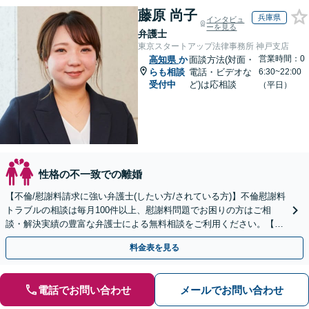
藤原 尚子
兵庫県
インタビュ
ーを見る
弁護士
東京スタートアップ法律事務所 神戸支店
営業時間：0
高知県
か
面談方法(対面・
らも相談
電話・ビデオな
6:30~22:00
受付中
ど)は応相談
（平日）
性格の不一致での離婚
【不倫/慰謝料請求に強い弁護士(したい方/されている方)】不倫慰謝料
トラブルの相談は毎月100件以上、慰謝料問題でお困りの方はご相
談・解決実績の豊富な弁護士による無料相談をご利用ください。【不
倫相談は初回0円】【全国対応】
料金表を見る
電話でお問い合わせ
メールでお問い合わせ