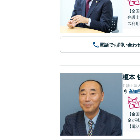
【全国
弁護士
ス利用
電話でお問い合わ
榎本 
弁護士法
高知
【全国
金が減
【電話