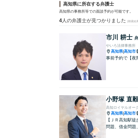
高知県に所在する弁護士
高知県の事務所等での面談予約が可能です。
4
人の弁護士が見つかりました
(検索結
市川 耕士
やいろ法律事務所
高知県
高知市
|
事前予約で【夜
小野塚 直
高知ロイヤルオー
高知県
高知市
|
【ＪＲ高知駅徒
問題、借金問題