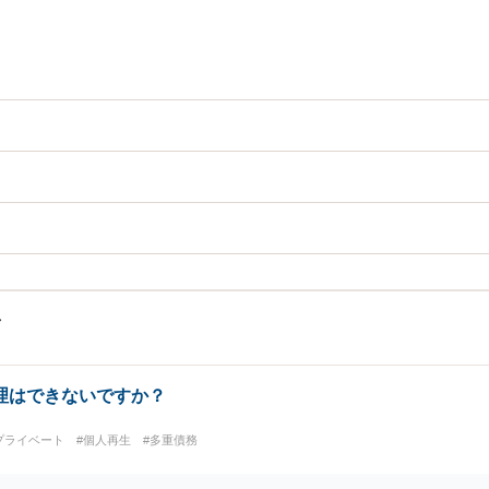
理はできないですか？
プライベート
#個人再生
#多重債務