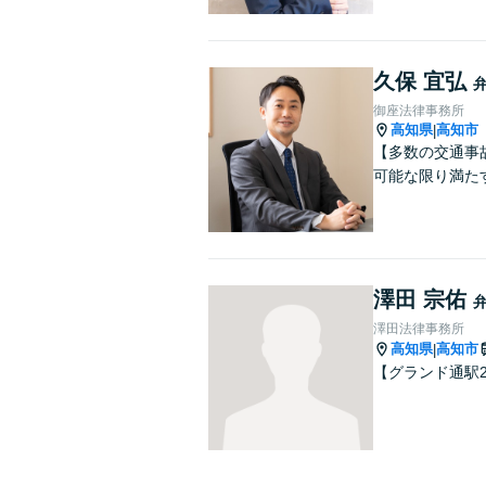
久保 宜弘
御座法律事務所
高知県
高知市
|
【多数の交通事
可能な限り満た
澤田 宗佑
澤田法律事務所
高知県
高知市
|
【グランド通駅