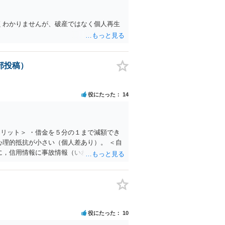
くわかりませんが、破産ではなく個人再生
部投稿）
役にたった
14
リット＞ ・借金を５分の１まで減額でき
心理的抵抗が小さい（個人差あり）。 ＜自
に，信用情報に事故情報（いわゆるブラッ
りる際，保証会社の審査も通らなくなるた
再生・破産ともに，返済が困難な状況に陥っ
再生・破産ともに，裁判所で手続きを進め
はほとんどいないと思われるため，知られ
ません。 ＜個人再生のデメリット＞ ・借
が減らない場合がある。 ＜自己破産のデメ
役にたった
10
あるもの）は，原則として保持できない。