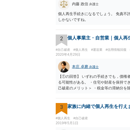
内藤 政信
弁護士
個人再生手続きになるでしょう。 免責不
しかないですね。
2
個人事業主・自営業｜個人再
#自己破産
#個人再生
#運送業
#信用情報回復
2020年4月29日
本庄 卓磨
弁護士
【①の回答】 いずれの手続きでも，債権
る可能性がある。 ・住宅や財産を保持で
己破産のメリット＞ ・税金等の滞納分を
クリスト）として登録されますので，５年
め，保証人を立てて契約する必要がある場
ている以上，事業継続は難しい場合が多い
3
家族に内緒で個人再生を行え
る際に官報に掲載されます。そのため，第
る可能性は低いと思います。なお，戸籍な
#個人再生
#自己破産
金が減額されるとはいえ，３年～５年間は
2019年5月1日
リット＞ ・借金の理由が問われ，場合に