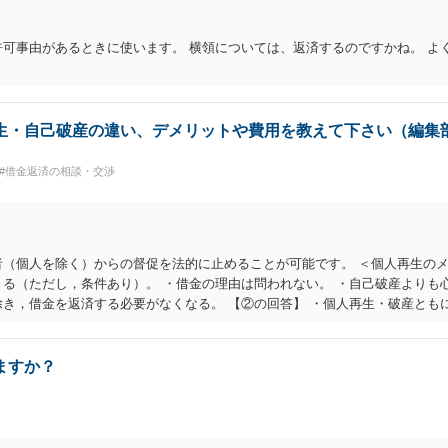
許可事由があるときに使います。 横領については、返済するのですかね。 よ
生・自己破産の違い、デメリットや費用を教えて下さい（編集
#借金返済の相談・交渉
者（個人を除く）からの督促を法的に止めることが可能です。 ＜個人再生のメ
きる（ただし，条件あり）。 ・借金の理由は問われない。 ・自己破産よりも
除き，借金を返済する必要がなくなる。 【②の回答】 ・個人再生・破産とも
～１０年ほどは新たに借金をすることはできません。また，住宅や店舗を借
合があります。 ・ご家族名義の財産を処分する必要はありません。 ・個人
です。もっとも，手続き終了後，新たに事業を行うことはできます。 ・個人
ますか？
三者に知られる可能性はゼロではありませんが，官報をチェックしている人
どに載るのではないかと心配される方がおられますが，そのようなことはあり
返済を継続する必要がある。 ・所有している財産の価値が大きい場合，借金
よっては破産が認められない。 ・所有している財産（２０万円以上の価値が