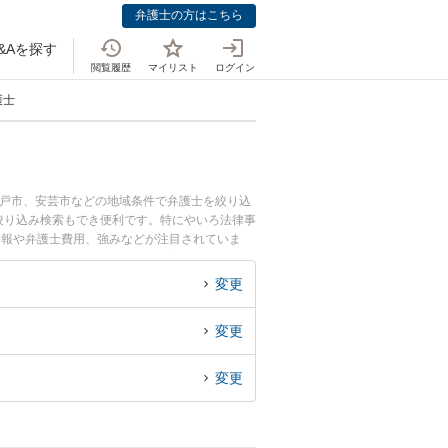
弁護士の方はこちら
&Aを探す
閲覧履歴
マイリスト
ログイン
護士
室戸市、安芸市などの地域条件で弁護士を絞り込
絞り込み検索もでき便利です。特にやいろ法律事
情報や弁護士費用、強みなどが注目されていま
な近くの弁護士を検索したい』『初回相談無料で
変更
変更
変更