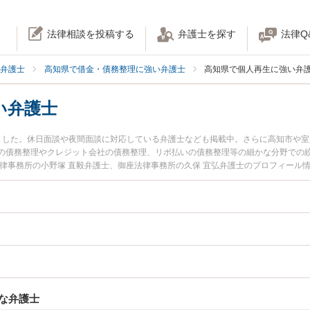
法律相談を投稿する
弁護士を探す
法律Q
弁護士
高知県で借金・債務整理に強い弁護士
高知県で個人再生に強い弁
い弁護士
ました。休日面談や夜間面談に対応している弁護士なども掲載中。さらに高知市や
の債務整理やクレジット会社の債務整理、リボ払いの債務整理等の細かな分野での
法律事務所の小野塚 直毅弁護士、御座法律事務所の久保 宜弘弁護士のプロフィール
のトラブルを今すぐに弁護士に相談したい』『個人再生のトラブル解決の実績豊富
相談予約したい』などでお困りの相談者さんにおすすめです。
な弁護士