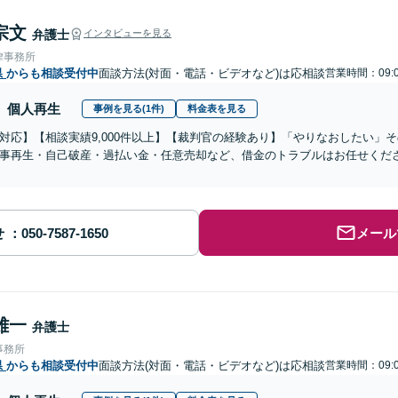
宗文
弁護士
インタビューを見る
律事務所
県
からも相談受付中
面談方法(対面・電話・ビデオなど)は応相談
営業時間：09:0
個人再生
事例を見る(1件)
料金表を見る
対応】【相談実績9,000件以上】【裁判官の経験あり】「やりなおしたい」
事再生・自己破産・過払い金・任意売却など、借金のトラブルはお任せくだ
せ
メール
雄一
弁護士
事務所
県
からも相談受付中
面談方法(対面・電話・ビデオなど)は応相談
営業時間：09:0