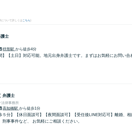
果について詳しくは
こちら
)
弁護士
枡形駅
から徒歩4分
間】【土日】対応可能。地元出身弁護士です。まずはお気軽にお問い合
毅
弁護士
ク法律事務所
高知橋駅
から徒歩1分
歩５分】【休日面談可】【夜間面談可】【受任後LINE対応可】離婚、
、刑事事件など、 お気軽にご相談ください。