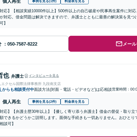
個人再生
事例を見る(1件)
料金表を見る
対応】【相談実績10000件以上】500件以上の自己破産や民事再生案件に対
が対応。借金問題は解決できますので、弁護士とともに最善の解決策を見つ
可】
せ
メール
哲也
弁護士
インタビューを見る
人エクセル国際法律事務所 九段南支店
県
からも相談受付中
面談方法(対面・電話・ビデオなど)は応相談
営業時間：00:0
個人再生
事例を見る(2件)
料金表を見る
対応】【弁護士歴30年以上】【優しく寄り添う弁護士】借金の督促・取り立
額できるかどうかご説明します。面倒な手続きも一切ありません。おひとり
相談可】