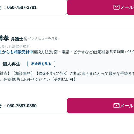
せ
メール
博孝
弁護士
インタビューを見る
人ましも法律事務所
県
からも相談受付中
面談方法(対面・電話・ビデオなど)は応相談
営業時間：08:0
個人再生
料金表を見る
対応】【相談無料】【借金分野に特化】ご相談者さまにとって最良な手続き
、任意整理はお任せください【分割払い可】
せ
メール