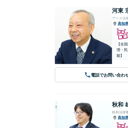
河東 
アース法
高知
【全国
理・民
能】
電話でお問い合わ
秋和 
秋和法律
高知