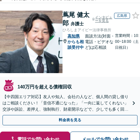
蔦尾 健太
広島県
インタビュ
ーを見る
郎
弁護士
ひろしまアイビー法律事務所
営業時間：10:
高知県
面談方法(対面・
からも相
電話・ビデオな
00~18:00（土
談受付中
ど)は応相談
日祝日）
140万円を超える債権回収
【中四国エリア対応】友人や知人、会社の人など、個人間の貸し借り
はご相談ください！「音信不通になった」「一向に返してくれない」
交渉や訴訟、差押え、強制執行、財産開示などで、少しでも多く回収
できるよう尽力【休日・夜間対応】【弁護士歴15年以上】
料金表を見る
電話でお問い合わせ
メールでお問い合わせ