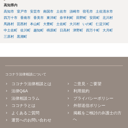
高知県内
高知市
室戸市
安芸市
南国市
土佐市
須崎市
宿毛市
土佐清水市
四万十市
香南市
香美市
東洋町
奈半利町
田野町
安田町
北川村
馬路村
芸西村
本山町
大豊町
土佐町
大川村
いの町
仁淀川町
中土佐町
佐川町
越知町
梼原町
日高村
津野町
四万十町
大月町
三原村
黒潮町
ココナラ法律相談について
ココナラ法律相談とは
ご意見・ご要望
法律Q&A
利用規約
法律相談コラム
プライバシーポリシー
ココナラとは
外部送信ポリシー
よくあるご質問
掲載をご検討の弁護士の方
へ
運営へのお問い合わせ