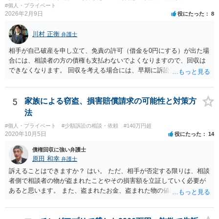
していた債権は、起算日にさかのぼって消滅します（民法１４４
#個人・プライベート
条）。（「強制執行債権」が何を指すかが分かりません。時効にかか
2026年2月9日
役にたった
8
らない部分は、引き続き強制執行可能です。） ５） 約束した支払日
（月ごと）が、強制執行の５年以上前の分は、時効の援用により消滅
川村 正衡
弁護士
します。請求できるのは、それ以降の分となります。未払の発生よ
り、強制執行を基準に考えた方が分かりやすいでしょう。 > また、こ
相手が自己破産を申し立て、免責の許可（借金を0円にする）が出た場
の様な案件を請け負って頂けるものなのでしょうか？ こちらの立場を
合には、相談者の方の債権も支払わないでよくなりますので、回収は
主張する余地があれば、依頼する価値はあると思います。「支払い意
できなくなります。 回収を考える場合には、早期に訴訟提起などを進
思表示があったと思われるエビデンス」のあたりを吟味する必要があ
めた方が良いと思います。
りそうです。
5
家族による窃盗、損害賠償請求の可能性と対策方
法
#個人・プライベート
#少額訴訟の相談・依頼
#140万円超
2020年10月5日
役にたった
14
債権回収に強い弁護士
原田 和幸
弁護士
訴えることはできますか？ はい。 ただ、相手が否定する限りは、相談
者側で相談者の物が盗まれたことやその損害額を立証していく必要が
あると思います。 また、盗まれたお金、盗まれた物の値段分のお金、
精神的ストレスに対する賠償を請求することは出来ますか？ お金の額
や物の時価相当額の請求はできます。 ただ、慰謝料は難しいと思いま