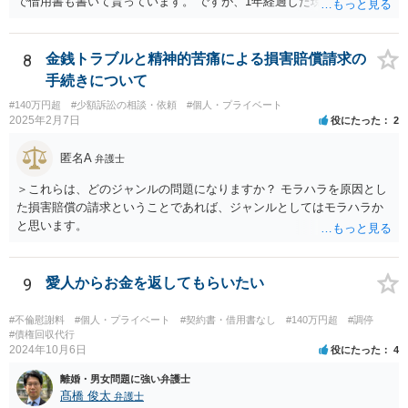
で借用書も書いて貰っています。 ですが、1年経過した現在一銭も返
済も無ければ、返済する気すら、返さず申し訳無い、分割して返すな
どという話も無く、開き直っている様に見受けられます。返済は勿論
ですが、今までの弟の素行等問題は色々あり、反省と制裁して欲しい
8
金銭トラブルと精神的苦痛による損害賠償請求の
です。 【回答】おそらく、弟さんとしては、「返済しなかったとして
手続きについて
も、兄が自分に対して法的措置を講じてくることはないであろう」と
#140万円超
#少額訴訟の相談・依頼
#個人・プライベート
いう「甘え」があるのだと思います。きちんと返済をさせるために
2025年2月7日
役にたった
2
は、「家族内の問題であるから穏便に解決を図る」という対応ではな
くて、一般社会の中のルールに基づいて、「約束（契約）したことを
匿名A
弁護士
守らない場合には、法的措置を講じる」という当たり前の対応を取る
べきであろうかと思います。もちろん、現実的に一括で返済出来る状
＞これらは、どのジャンルの問題になりますか？ モラハラを原因とし
況ではないのかもしれませんが、分割でもきちんと返済をさせる合意
た損害賠償の請求ということであれば、ジャンルとしてはモラハラか
を取り付けるべきです。訴訟を提起した上で、「裁判上の和解」（分
と思います。
割での返済）をすれば、その返済を怠った場合には強制執行（国の力
で強制的に相手方から財産を取り上げて、そこから回収する）という
ことができます。まずは、弁護士に相談をすることから初めて頂いた
9
愛人からお金を返してもらいたい
方が良いかと思います。
#不倫慰謝料
#個人・プライベート
#契約書・借用書なし
#140万円超
#調停
#債権回収代行
2024年10月6日
役にたった
4
離婚・男女問題に強い弁護士
髙橋 俊太
弁護士