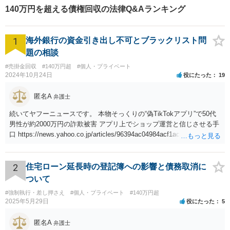
140万円を超える債権回収の法律Q&Aランキング
1
海外銀行の資金引き出し不可とブラックリスト問
題の相談
#売掛金回収
#140万円超
#個人・プライベート
2024年10月24日
役にたった
19
匿名A
弁護士
続いてヤフーニュースです。 本物そっくりの“偽TikTokアプリ”で50代
男性が約2000万円の詐欺被害 アプリ上でショップ運営と信じさせる手
口 https://news.yahoo.co.jp/articles/96394ac04984acf1acaa293f13ccf5
009d26bfe6
2
住宅ローン延長時の登記簿への影響と債務取消に
ついて
#強制執行・差し押さえ
#個人・プライベート
#140万円超
2025年5月29日
役にたった
5
匿名A
弁護士