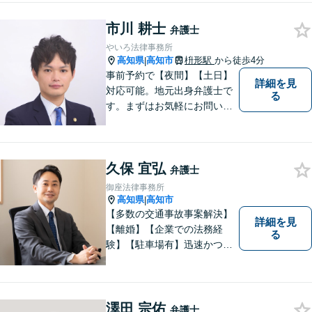
談可能です。
市川 耕士
弁護士
やいろ法律事務所
高知県
高知市
枡形駅
から徒歩4分
|
事前予約で【夜間】【土日】
詳細を見
対応可能。地元出身弁護士で
る
す。まずはお気軽にお問い合
わせください。
久保 宜弘
弁護士
御座法律事務所
高知県
高知市
|
【多数の交通事故事案解決】
詳細を見
【離婚】【企業での法務経
る
験】【駐車場有】迅速かつ丁
寧に、相反する需要を可能な
限り満たすよう対応いたしま
す。お気軽にご相談くださ
い。
澤田 宗佑
弁護士