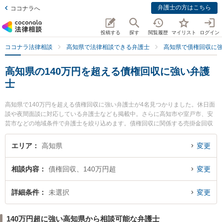
弁護士の方はこちら
ココナラへ
投稿する
探す
閲覧履歴
マイリスト
ログイン
ココナラ法律相談
高知県で法律相談できる弁護士
高知県で債権回収に
高知県の140万円を超える債権回収に強い弁護
士
高知県で140万円を超える債権回収に強い弁護士が4名見つかりました。休日面
談や夜間面談に対応している弁護士なども掲載中。さらに高知市や室戸市、安
芸市などの地域条件で弁護士を絞り込めます。債権回収に関係する売掛金回収
や債権回収代行、債権の時効中断等の細かな分野での絞り込み検索もでき便利
です。特に藤宗本澤法律事務所の藤宗 正志弁護士ややいろ法律事務所の市川 耕
エリア
高知県
変更
士弁護士、御座法律事務所の久保 宜弘弁護士のプロフィール情報や弁護士費
用、強みなどが注目されています。『高知県で土日や夜間に発生した140万円
相談内容
債権回収、140万円超
変更
を超える債権回収のトラブルを今すぐに弁護士に相談したい』『140万円を超
える債権回収のトラブル解決の実績豊富な近くの弁護士を検索したい』『初回
相談無料で140万円を超える債権回収を法律相談できる高知県内の弁護士に相
詳細条件
未選択
変更
談予約したい』などでお困りの相談者さんにおすすめです。
140万円超に強い高知県から相談可能な弁護士