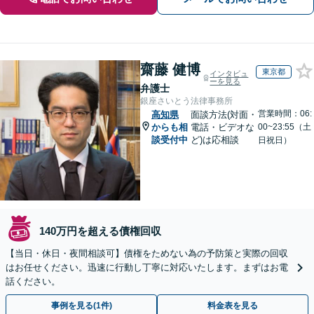
齋藤 健博
東京都
インタビュ
ーを見る
弁護士
銀座さいとう法律事務所
営業時間：06:
高知県
面談方法(対面・
からも相
電話・ビデオな
00~23:55（土
談受付中
ど)は応相談
日祝日）
140万円を超える債権回収
【当日・休日・夜間相談可】債権をためない為の予防策と実際の回収
はお任せください。迅速に行動し丁寧に対応いたします。まずはお電
話ください。
事例を見る(1件)
料金表を見る