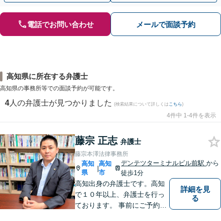
電話でお問い合わせ
メールで面談予約
高知県に所在する弁護士
高知県の事務所等での面談予約が可能です。
4
人の弁護士が見つかりました
(検索結果について詳しくは
こちら
)
4件中 1-4件を表示
藤宗 正志
弁護士
藤宗本澤法律事務所
デンテツターミナルビル前駅
から
高知
高知
|
県
市
徒歩1分
高知出身の弁護士です。高知
詳細を見
で１０年以上、弁護士を行っ
る
ております。 事前にご予約を
いただければ土日祝日もご相