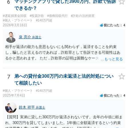
す。
6
マッチングアプリで貸した3900万円、詐欺で告訴
できるか？
#遅延損害金回収
#投資詐欺
#債権回収代行
#詐欺の法的措置
#個人・プライベート
#140万円超
2026年3月16日
役にたった
4
泉 亮介
弁護士
相手が返済の能力も意思もないにも関わらず，返済することを約束
し，騙したと言えるのであれば，詐欺罪として告訴できる可能性はあ
るかと思われます。 ただ，詐欺罪の証明は困難なケースも多く，民事
上での返済請求，返還訴訟を検討された方が良いかと思われます。
7
弟への貸付金300万円の未返済と法的対処につい
て相談したい
#個人・プライベート
#140万円超
2025年7月4日
役にたった
4
鈴木 祥平
弁護士
【質問】実弟に貸した300万円が返済されないです。去年の今頃に頼ま
れ、300万円を貸してしまいました。1年後に全額返済するという約束