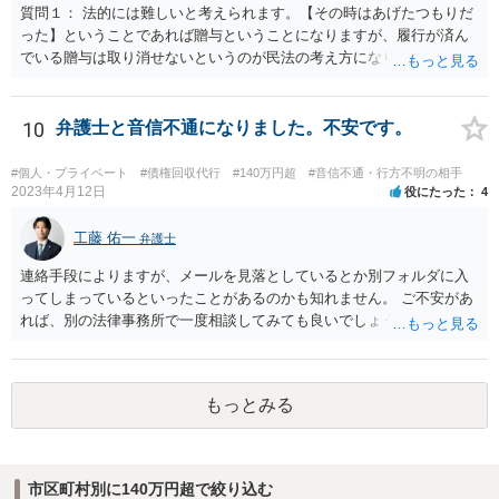
質問１： 法的には難しいと考えられます。【その時はあげたつもりだ
った】ということであれば贈与ということになりますが、履行が済ん
でいる贈与は取り消せないというのが民法の考え方になります。（な
お、貴方のケースの場合、不法原因給付云々は、贈与でなくて貸付で
あった場合に意味が生じる議論だと思われます。） 質問２： 調停申立
てをすること自体は可能ですが、相手方が調停に出席して話し合いに
10
弁護士と音信不通になりました。不安です。
よる解決に応じない限り、実効性はほとんどないと思われます。 質問
３： 仮に裁判になったとしても、口論中の発言で合意成立が認定され
#個人・プライベート
#債権回収代行
#140万円超
#音信不通・行方不明の相手
ることは考え難いと思われます。
2023年4月12日
役にたった
4
工藤 佑一
弁護士
連絡手段によりますが、メールを見落としているとか別フォルダに入
ってしまっているといったことがあるのかも知れません。 ご不安があ
れば、別の法律事務所で一度相談してみても良いでしょう。
もっとみる
市区町村別に140万円超で絞り込む