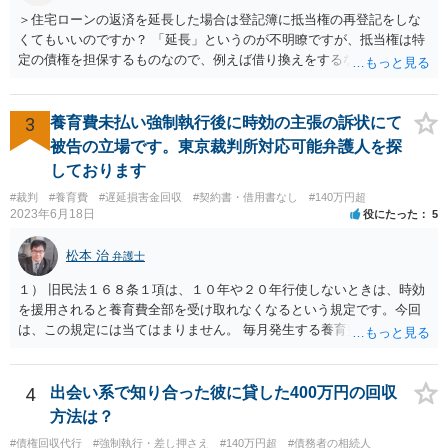
＞住宅ローンの返済を延長した場合は登記簿に抵当権の再登記をしな
くてもいいのですか？ 「延長」というのが不明瞭ですが、抵当権は特
定の債権を担保するものなので、例えば借り換えをするなどしてあら
たに別の契約をしたのであれば、前の抵当権を抹消した上で新たに抵
当権を付けるでしょう。そうではなく、単に返済スケジュールを変更
したということであれば、債権として同一ですからあらためて登記は
3
養育費未払い強制執行後に時効の主張の訴状にて
しないでしょう。 それにそもそも、抵当権の登記は、借りた時期や利
被告の立場です。東京裁判所対応可能弁護人を探
息などは記載されますが、終期については登記されません。
しております
#裁判
#養育費
#遅延損害金回収
#契約書・借用書なし
#140万円超
2023年6月18日
役にたった
5
松本 治
弁護士
１） 旧民法１６８条１項は、１０年や２０年行使しないときは、時効
を援用されると養育費全部を受け取れなくなるという規定です。今回
は、この規定には当てはまりません。 毎月発生する養育費債権の方は
「定期金債権」ではなく、「定期給付債権」といい、旧民法１６９条
により、５年で時効にかかります。 ２） 強制執行により時効は中断
（更新）されるので、その時点で時効未完成のもののみ受け取れま
4
出会い系で知り合った彼に貸した400万円の回収
す。 ３） 請求できなくなる理由はないと思います。ただ、額としては
方法は？
大きくならないとは思います。 ４） 援用が認められれば、時効が完成
#債権回収代行
#強制執行・差し押さえ
#140万円超
#債務者の相続人