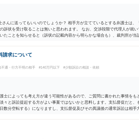
士さんに送ってもいいのでしょうか？ 相手方が立てているとする弁護士は、
の訴状を受け取ることは無いと思われます。 なお、交渉段階で代理人が就い
いたことを知らせると（訴状の記載内容から明らかな場合も）、裁判所が当
志が明らかになったところで、直接被告に送達するのではなく、代理人に訴状
性が明らかではありません。もちろん弁護士（２０万円の請求で代理人弁護
を示す事実（振込先などの情報）から、相手の住所等の情報を割り出していく
料請求について
信不通・行方不明の相手
#140万円以下
#少額訴訟の相談・依頼
護士によっても考え方が違う可能性があるので、ご質問に書かれた事情をも
淡々と訴訟提起する方がよい事案ではないかと思料します。支払督促だと、
日数分空転する）になりますし、支払督促及びその異議後の通常訴訟は相手
場合があるからです。相手方の主張については、和解で減額を考慮すればよい
的ダメージが大きく」という理由では、慰謝料請求は通常は認められません