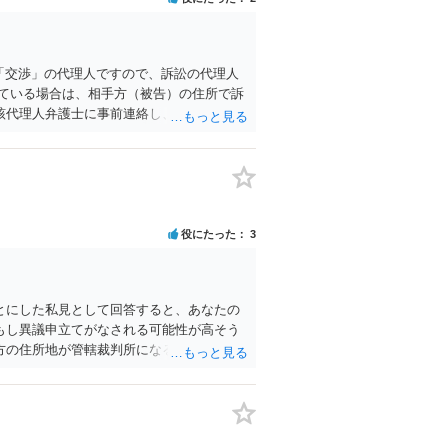
「交渉」の代理人ですので、訴訟の代理人
ている場合は、相手方（被告）の住所で訴
該代理人弁護士に事前連絡し、引き続き訴
の受領を促すこともあります。 ラインの
士に委任するかも疑わしいのですが）も住
しかないように思えます。 以上、ご参考ま
役にたった
3
とにした私見として回答すると、あなたの
もし異議申立てがなされる可能性が高そう
方の住所地が管轄裁判所になるため（特に
と思います。 なお、残念ながら、「連絡
。