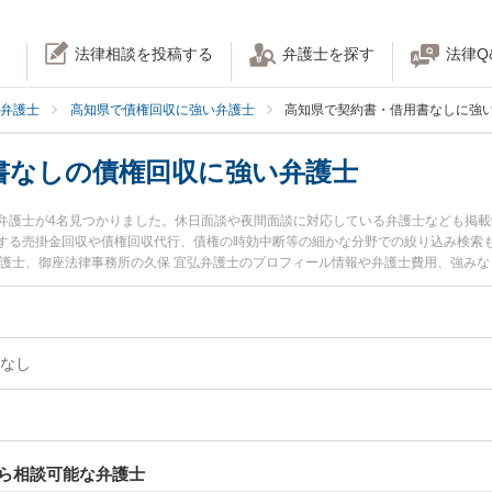
法律相談を投稿する
弁護士を探す
法律Q
弁護士
高知県で債権回収に強い弁護士
高知県で契約書・借用書なしに強
書なしの債権回収に強い弁護士
弁護士が4名見つかりました。休日面談や夜間面談に対応している弁護士なども掲
する売掛金回収や債権回収代行、債権の時効中断等の細かな分野での絞り込み検索
弁護士、御座法律事務所の久保 宜弘弁護士のプロフィール情報や弁護士費用、強み
ラブルを今すぐに弁護士に相談したい』『契約書・借用書なしの債権回収のトラブ
収を法律相談できる高知県内の弁護士に相談予約したい』などでお困りの相談者さ
なし
ら相談可能な弁護士