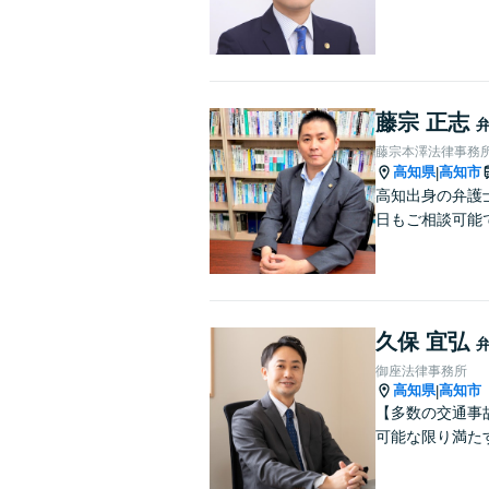
藤宗 正志
藤宗本澤法律事務
高知県
高知市
|
高知出身の弁護
日もご相談可能
久保 宜弘
御座法律事務所
高知県
高知市
|
【多数の交通事
可能な限り満た