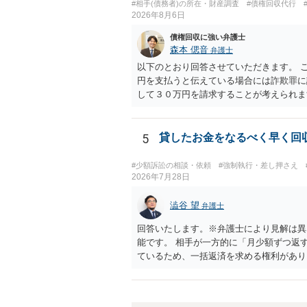
#相手(債務者)の所在・財産調査
#債権回収代行
2026年8月6日
債権回収に強い弁護士
森本 偲音
弁護士
以下のとおり回答させていただきます。 
円を支払うと伝えている場合には詐欺罪に
して３０万円を請求することが考えられ
０条）となるため、相手方に請求できない
には、原則として相手方の住所・氏名を把
5
貸したお金をなるべく早く回
#少額訴訟の相談・依頼
#強制執行・差し押さえ
2026年7月28日
澁谷 望
弁護士
回答いたします。※弁護士により見解は異
能です。 相手が一方的に「月少額ずつ返
ているため、一括返済を求める権利がありま
割払いには同意していないため、残額の一
は、相手の身元が必要です。分からない場合
合は法的措置を辞さない姿勢で交渉に臨む