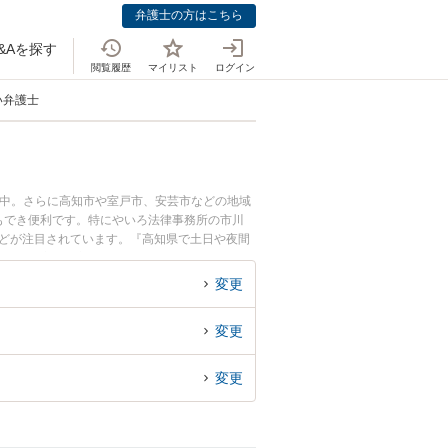
弁護士の方はこちら
&Aを探す
閲覧履歴
マイリスト
ログイン
い弁護士
載中。さらに高知市や室戸市、安芸市などの地域
もでき便利です。特にやいろ法律事務所の市川
などが注目されています。『高知県で土日や夜間
ル解決の実績豊富な近くの弁護士を検索したい』
んにおすすめです。
変更
変更
変更