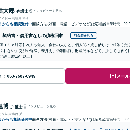
健太郎
弁護士
インタビューを見る
アイビー法律事務所
県
からも相談受付中
面談方法(対面・電話・ビデオなど)は応相談
営業時間：09:0
契約書・借用書なしの債権回収
料金表を見る
国エリア対応】友人や知人、会社の人など、個人間の貸し借りはご相談くだ
くれない」交渉や訴訟、差押え、強制執行、財産開示などで、少しでも多く
弁護士歴15年以上】
せ
メール
健博
弁護士
インタビューを見る
とう法律事務所
県
からも相談受付中
面談方法(対面・電話・ビデオなど)は応相談
営業時間：06:0