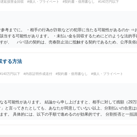
#遅延損害金回収
#個人・プライベート
#契約書・借用書なし
#140万円以下
ご参考までに。 ・相手の行為が詐欺などの犯罪に当たる可能性があるのか ⇒
該当する可能性があります。 ・未払い金を回収するためにどのような法的手
ますが、 パパ活の契約は、売春防止法に抵触する契約であるため、公序良俗
可能性が高いです。 ・相手の氏名や住所が分からない状態でも対応可能なの
握している必要があります。
収する方法
#140万円以下
#内容証明作成送付
#契約書・借用書なし
#個人・プライベート
なる可能性があります。 結論から申し上げますと、相手に対して残額（29
す」と言ってきたとしても、あなたが同意していない以上、分割払いの合意は
す。 具体的には、以下の手順で進めるのが効果的です。 分割拒否と一括請求
括払いを求める」旨を明確に伝えます。 相手の本名・住所の確認：応じない
は、まず本名や住所の特定を進めてください。 相手が購入した高額商品（Sw
のが現実的かと思います。