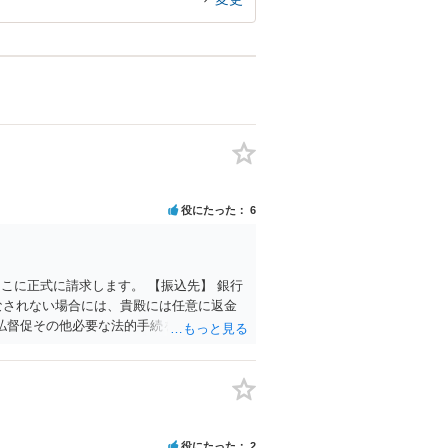
役にたった
6
こに正式に請求します。 【振込先】 銀行
金がなされない場合には、貴殿には任意に返金
払督促その他必要な法的手続を直ちに講じ
め申し添えます。 本件は、貴殿自らが契約
の内部事情は、私に対する返還義務の発生
もって速やかに返金手続を履行されるよ
役にたった
2