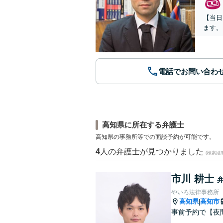
【当日
ます。
電話でお問い合わ
高知県に所在する弁護士
高知県の事務所等での面談予約が可能です。
4
人の弁護士が見つかりました
(検索結
市川 耕士
やいろ法律事務所
高知県
高知市
|
事前予約で【夜