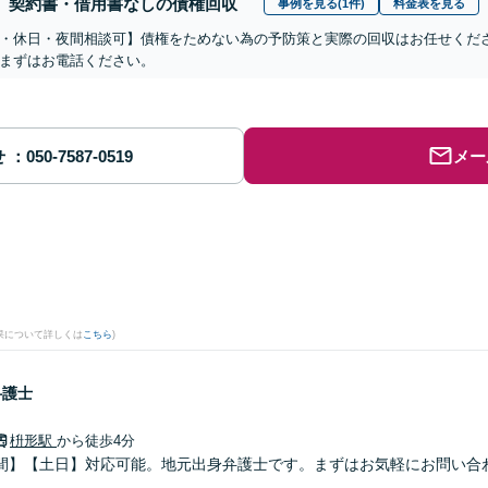
契約書・借用書なしの債権回収
事例を見る(1件)
料金表を見る
・休日・夜間相談可】債権をためない為の予防策と実際の回収はお任せくだ
まずはお電話ください。
せ
メー
果について詳しくは
こちら
)
弁護士
枡形駅
から徒歩4分
間】【土日】対応可能。地元出身弁護士です。まずはお気軽にお問い合