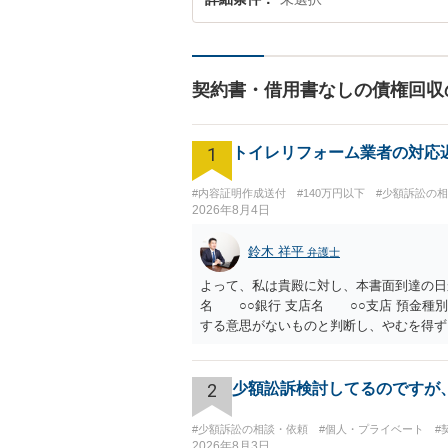
契約書・借用書なしの債権回収
1
トイレリフォーム業者の対応
#内容証明作成送付
#140万円以下
#少額訴訟の
2026年8月4日
鈴木 祥平
弁護士
よって、私は貴殿に対し、本書面到達の日
名 ○○銀行 支店名 ○○支店 預金種別
する意思がないものと判断し、やむを得ず
ます。 その際には、訴訟に要する費用そ
を解約したことによって生じた返還義務の
や履行時期には何ら影響を及ぼすものでは
2
少額訟訴検討してるのですが
う、強く求めます。 以上
#少額訴訟の相談・依頼
#個人・プライベート
#
2026年8月3日