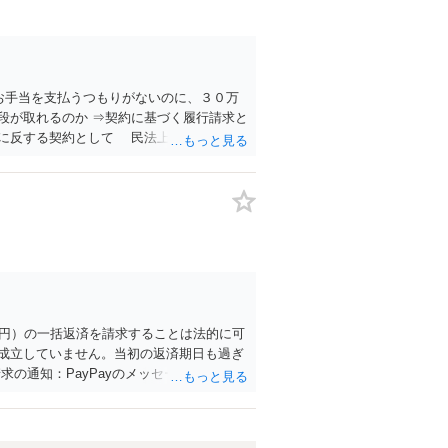
お手当を支払うつもりがないのに、３０万
段が取れるのか ⇒契約に基づく履行請求と
に反する契約として 民法上無効（民法９
か ⇒訴訟等の裁判上の手続を利用する場合
万円）の一括返済を請求することは法的に可
成立していません。当初の返済期日も過ぎ
の通知：PayPayのメッセージ等で「分
場合に法的手段（少額訴訟など）をとるに
itch2等）の事実も踏まえ、応じない場