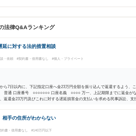
の法律Q&Aランキング
遅延に対する法的措置相談
相談・依頼
#契約書・借用書なし
#個人・プライベート
から7日以内に、下記指定口座へ金23万円全額を振り込んで返還するよう、こ
 普通 口座番号 ○○○○○○○ 口座名義 ○○○○ 万一、上記期限までに返
、返還金23万円及びこれに対する遅延損害金の支払いを求める民事訴訟、支
の他法令上認められる金員についても併せて請求する予定ですので、あらかじ
履行を求めるものにすぎません。貴殿の仕入先との取引関係や返金時期など
ありません。 これ以上、本件の解決を不必要に遅延させることなく、誠意を
、相手の住所がわからない
契約書・借用書なし
#140万円以下