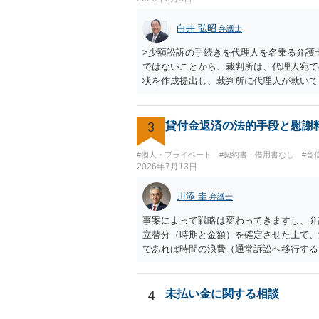
白井 弘昭
弁護士
>少額訟訴の手続きを代理人を名乗る弁護
ではないことから、裁判所は、代理人宛て
状を作成提出し、裁判所に代理人が就いて
訟も受任するかを聞いたうえで、受任の意
やり取りでしか証拠がないと、実際の本人
所は明らかにしないでしょう。 何か本人
3
貸付金返済の法的手段と慰謝
で。
#個人・プライベート
#契約書・借用書なし
#音
2026年7月13日
川添 圭
弁護士
事案によって戦略は変わってきますし、弁
立替分（時期と金額）を確定させた上で、
であれば時間の浪費（通常訴訟へ移行する
相手方が遠方である場合は）対応が面倒な
も返ってこず、返済の目処も立たずで精神
4
未払い金に関する相談