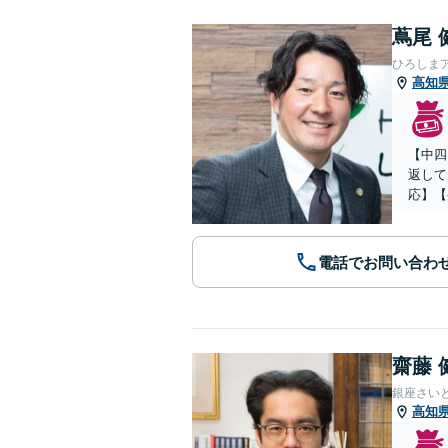
蔦尾 
ひろしま
高知
【中四
返して
応】【
電話でお問い合わ
齋藤 
銀座さい
高知