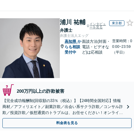
浦川 祐輔
東京都
インタビュ
ーを見る
弁護士
弁護士法人エッグ
営業時間：0
高知県
か
面談方法(対面・
らも相談
電話・ビデオな
0:00~23:59
受付中
ど)は応相談
（平日）
200万円以上の詐欺被害
【完全成功報酬制(回収額の33％（税込）】【24時間全国対応】情報
商材／アフィリエイト／副業詐欺／出会い系サクラ詐欺／コンサル詐
欺／投資詐欺／仮想通貨のトラブルは、お任せください！オンライン
のみで解決も可能！
料金表を見る