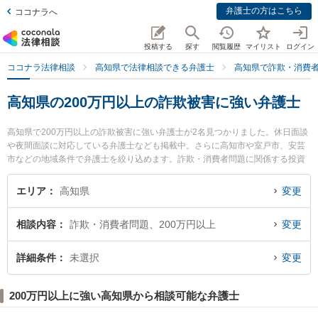
弁護士の方はこちら
ココナラへ
投稿する
探す
閲覧履歴
マイリスト
ログイン
ココナラ法律相談
高知県で法律相談できる弁護士
高知県で詐欺・消費
高知県の200万円以上の詐欺被害に強い弁護士
高知県で200万円以上の詐欺被害に強い弁護士が2名見つかりました。休日面談
や夜間面談に対応している弁護士なども掲載中。さらに高知市や室戸市、安芸
市などの地域条件で弁護士を絞り込めます。詐欺・消費者問題に関係する投資
詐欺や副業詐欺、FX詐欺等の細かな分野での絞り込み検索もでき便利です。特
にやいろ法律事務所の市川 耕士弁護士や御座法律事務所の久保 宜弘弁護士のプ
エリア
高知県
変更
ロフィール情報や弁護士費用、強みなどが注目されています。『高知県で土日
や夜間に発生した200万円以上の詐欺被害のトラブルを今すぐに弁護士に相談
相談内容
詐欺・消費者問題、200万円以上
変更
したい』『200万円以上の詐欺被害のトラブル解決の実績豊富な近くの弁護士
を検索したい』『初回相談無料で200万円以上の詐欺被害を法律相談できる高
知県内の弁護士に相談予約したい』などでお困りの相談者さんにおすすめで
詳細条件
未選択
変更
す。
200万円以上に強い高知県から相談可能な弁護士