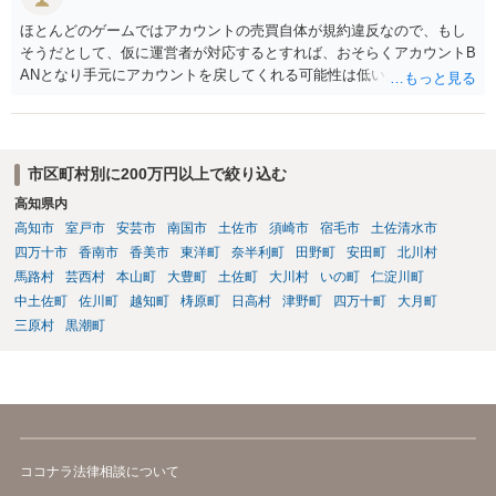
ほとんどのゲームではアカウントの売買自体が規約違反なので、もし
そうだとして、仮に運営者が対応するとすれば、おそらくアカウントB
ANとなり手元にアカウントを戻してくれる可能性は低いかもしれませ
ん。さらにいえば、最悪の場合、貴殿も運営者から出禁処分（登録拒
絶）を食らう可能性があります。RMTが許されているゲーム（海外の
運営会社にはそのようなスタンスの事業者もいます）であれば結論は
変わるかもしれませんが…
市区町村別に200万円以上で絞り込む
高知県内
高知市
室戸市
安芸市
南国市
土佐市
須崎市
宿毛市
土佐清水市
四万十市
香南市
香美市
東洋町
奈半利町
田野町
安田町
北川村
馬路村
芸西村
本山町
大豊町
土佐町
大川村
いの町
仁淀川町
中土佐町
佐川町
越知町
梼原町
日高村
津野町
四万十町
大月町
三原村
黒潮町
ココナラ法律相談について