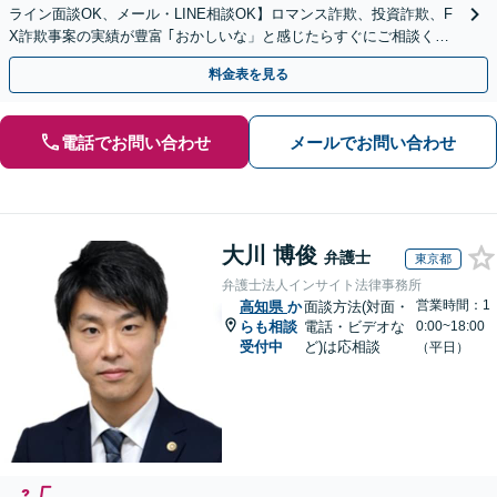
ライン面談OK、メール・LINE相談OK】ロマンス詐欺、投資詐欺、F
X詐欺事案の実績が豊富 ｢おかしいな」と感じたらすぐにご相談くだ
さい。
料金表を見る
電話でお問い合わせ
メールでお問い合わせ
大川 博俊
弁護士
東京都
弁護士法人インサイト法律事務所
営業時間：1
高知県
か
面談方法(対面・
らも相談
電話・ビデオな
0:00~18:00
受付中
ど)は応相談
（平日）