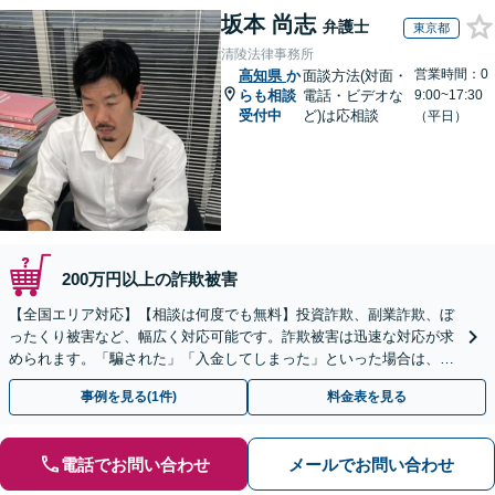
坂本 尚志
弁護士
東京都
清陵法律事務所
営業時間：0
高知県
か
面談方法(対面・
らも相談
電話・ビデオな
9:00~17:30
受付中
ど)は応相談
（平日）
200万円以上の詐欺被害
【全国エリア対応】【相談は何度でも無料】投資詐欺、副業詐欺、ぼ
ったくり被害など、幅広く対応可能です。詐欺被害は迅速な対応が求
められます。「騙された」「入金してしまった」といった場合は、お
早めにご相談ください。【電話・メール・WEB相談可】
事例を見る(1件)
料金表を見る
電話でお問い合わせ
メールでお問い合わせ