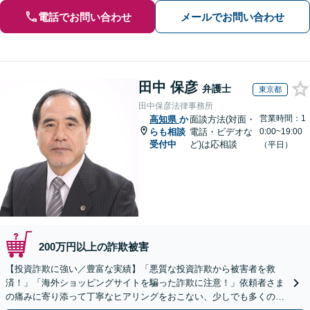
電話でお問い合わせ
メールでお問い合わせ
田中 保彦
弁護士
東京都
田中保彦法律事務所
営業時間：1
高知県
か
面談方法(対面・
らも相談
電話・ビデオな
0:00~19:00
受付中
ど)は応相談
（平日）
200万円以上の詐欺被害
【投資詐欺に強い／豊富な実績】「悪質な投資詐欺から被害者を救
済！」「海外ショッピングサイトを騙った詐欺に注意！」依頼者さま
の痛みに寄り添って丁寧なヒアリングをおこない、少しでも多くの返