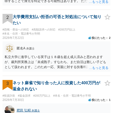
得することで身元を特定できる可能性はあります。 ただ、他人名義の
携帯電話であるなどした場合には特定に結びつけることは難しいとこ
ろです。 LINEについても、詐欺の事案であれば照会できる可能性はあ
りますが、携帯電話の番号を経由する方法より難しくなります。 身元
2
大学費用支払い拒否の可否と対処法について知り
を特定した後は、返金の理屈があるかどうかを確認していきます。 基
たい
本的に贈与に該当する場合には返金請求ができません。 詐欺を含め、
#恐喝・脅迫への対応
#高額請求への対応
#200万円以上
当方に返金の理屈があるかどうかを確認していきます。 さらに、渡し
#本名・住所・電話番号が判明
た金額について、裏付けがあるかどうかも精査します。 上記を経て、
2026年7月22日
役にたった
2
身元の特定、返金の理屈があると判断できるのであれば、まずは交渉
からスタートすることになるでしょう。 ご理解のとおり、詐欺である
匿名A
弁護士
ことの立証は簡単ではありません。 刑事事件化が出来るのであれば、
返金交渉で有利になる可能性がありますが、民事上の詐欺の立証以上
私立大学に進学している実子は１８歳を超え成人済みと思われます
に難しいところがあります。 こちらについては、一度、最寄りの警察
が、裁判所実務上は「未成熟子」すなわち、まだ自活は難しい子ども
署に被害相談をするようにしてください。 具体的な見通しに関して
として扱われます。このため一応、実親に対する扶養料請求として法
は、証拠を拝見する必要があるため、直接弁護士にご相談された方が
律的には成り立つ可能性があります。 ただし、実子と同居する元配偶
良いかと思います。
者宛に養育費を支払っており、当該養育費は実子の進学費用の趣旨も
一部含まれています。また、私立大学進学について貴殿が了解したわ
3
ネット麻雀で知り合った人に投資した400万円が
けではないという事情も存在します。 こうした場合には、支払を拒ん
返金されない
だとしても学費の請求が裁判所によって強制される可能性は低いとい
#投資詐欺
#返金請求
#200万円以上
#本名・住所・電話番号が不明
えます。 以上整理したとおり、貴殿の事情を説明し支払えないと実子
2026年7月30日
役にたった
1
に伝えるのが良い対処法と思います。
肥田 弘昭
弁護士