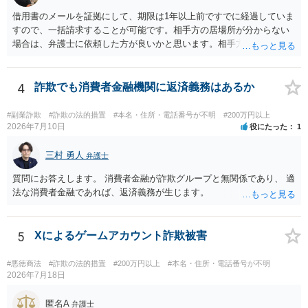
借用書のメールを証拠にして、期限は1年以上前ですでに経過していま
すので、一括請求することが可能です。相手方の居場所が分からない
場合は、弁護士に依頼した方が良いかと思います。相手方の居場所が
分かるのであれば、個人でもできるかと思います。ご参考にしてくだ
さい。
4
詐欺でも消費者金融機関に返済義務はあるか
#副業詐欺
#詐欺の法的措置
#本名・住所・電話番号が不明
#200万円以上
2026年7月10日
役にたった
1
三村 勇人
弁護士
質問にお答えします。 消費者金融が詐欺グループと無関係であり、 適
法な消費者金融であれば、返済義務が生じます。
5
Xによるゲームアカウント詐欺被害
#悪徳商法
#詐欺の法的措置
#200万円以上
#本名・住所・電話番号が不明
2026年7月18日
匿名A
弁護士