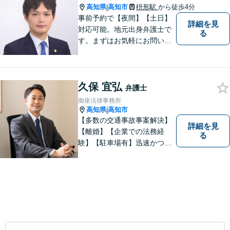
高知県
高知市
枡形駅
から徒歩4分
|
事前予約で【夜間】【土日】
詳細を見
対応可能。地元出身弁護士で
る
す。まずはお気軽にお問い合
わせください。
久保 宜弘
弁護士
御座法律事務所
高知県
高知市
|
【多数の交通事故事案解決】
詳細を見
【離婚】【企業での法務経
る
験】【駐車場有】迅速かつ丁
寧に、相反する需要を可能な
限り満たすよう対応いたしま
す。お気軽にご相談くださ
い。