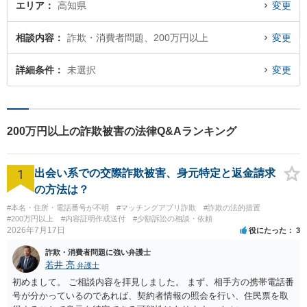
エリア
高知県
変更
相談内容
詐欺・消費者問題、200万円以上
変更
詳細条件
未選択
変更
200万円以上の詐欺被害の法律Q&Aランキング
1
出会い系での交際詐欺被害、身元特定と返金請求
の方法は？
#本名・住所・電話番号が不明
#マッチングアプリ詐欺
#詐欺の法的措置
#200万円以上
#内容証明作成送付
#少額訴訟の相談・依頼
2026年7月17日
役にたった
3
詐欺・消費者問題に強い弁護士
若井 亮
弁護士
初めまして。 ご相談内容を拝見しました。 まず、相手方の携帯電話番
号が分かっているのであれば、契約者情報の照会を行い、住民票を取