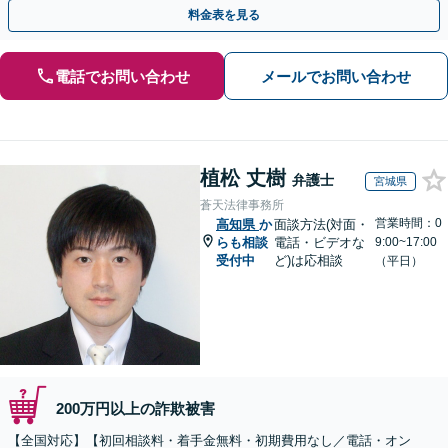
金が得られるよう尽力します！
料金表を見る
電話でお問い合わせ
メールでお問い合わせ
植松 丈樹
弁護士
宮城県
蒼天法律事務所
営業時間：0
高知県
か
面談方法(対面・
らも相談
電話・ビデオな
9:00~17:00
受付中
ど)は応相談
（平日）
200万円以上の詐欺被害
【全国対応】【初回相談料・着手金無料・初期費用なし／電話・オン