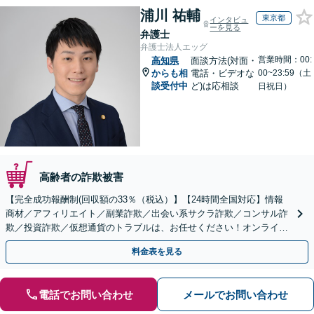
浦川 祐輔
東京都
インタビュ
ーを見る
弁護士
弁護士法人エッグ
営業時間：00:
高知県
面談方法(対面・
からも相
電話・ビデオな
00~23:59（土
談受付中
ど)は応相談
日祝日）
高齢者の詐欺被害
【完全成功報酬制(回収額の33％（税込）】【24時間全国対応】情報
商材／アフィリエイト／副業詐欺／出会い系サクラ詐欺／コンサル詐
欺／投資詐欺／仮想通貨のトラブルは、お任せください！オンライン
のみで解決も可能！
料金表を見る
電話でお問い合わせ
メールでお問い合わせ