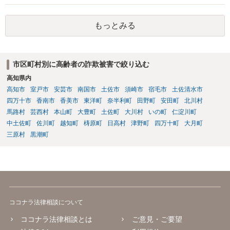
わかりません、分かりやすく解説していただけませんでしょうか？ →
婚姻が成立するには二つの要素が必要と言われております。一つは届
もっとみる
出ですが、もう一つは双方の婚姻意思です。 婚姻意思は、夫婦として
相互に助け合いながら生活していく意思というとイメージしやすいか
と思います。 ここで、相続目的での婚姻をみてみます。これは夫婦と
して生活していくというよりは、一方が死亡した際に生じる相続のた
市区町村別に高齢者の詐欺被害で絞り込む
めに配偶者という立場を得ることが主な目的となります。 したがっ
高知県内
て、形式的に届出がなされたとしても、双方は夫婦生活を営む意思が
ないので、婚姻意思はありません。 よって、婚姻は婚姻意思の欠如に
高知市
室戸市
安芸市
南国市
土佐市
須崎市
宿毛市
土佐清水市
より、無効となります。
四万十市
香南市
香美市
東洋町
奈半利町
田野町
安田町
北川村
馬路村
芸西村
本山町
大豊町
土佐町
大川村
いの町
仁淀川町
中土佐町
佐川町
越知町
梼原町
日高村
津野町
四万十町
大月町
三原村
黒潮町
ココナラ法律相談について
ココナラ法律相談とは
ご意見・ご要望