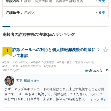
相談内容
詐欺・消費者問題、高齢者の詐欺被害
変更
詳細条件
未選択
変更
高齢者の詐欺被害の法律Q&Aランキング
1
詐欺メールへの対応と個人情報漏洩後の対策につ
いて相談
#恐喝・脅迫への対応
#高齢者の詐欺被害
#本名・住所・電話番号が不明
#10万円未満
#詐欺の法的措置
#副業詐欺
2024年6月20日
役にたった
23
西谷 拓哉
弁護士
まず、アップルギフトカードの送金はこれ以上せず無視することが肝
要です。 メールも全て無視して、関係を絶ってください。 その上で、
銀行の口座名、口座番号、支店名、振込先の名前を教えてしまってい
る点について、 振込詐欺用の口座として今後利用される可能性が０で
はありません。 そのため、現時点でとくに、詳細不明の入金がないこ