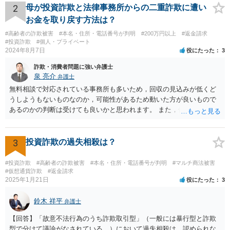
となどが確認できるのであれば、念のため、相手に教えてしまった口
2
母が投資詐欺と法律事務所からの二重詐欺に遭い
座については、 銀行で口座の解約処理をすることをお勧め致します。
お金を取り戻す方法は？
#高齢者の詐欺被害
#本名・住所・電話番号が判明
#200万円以上
#返金請求
#投資詐欺
#個人・プライベート
2024年8月7日
役にたった
3
詐欺・消費者問題に強い弁護士
泉 亮介
弁護士
無料相談で対応されている事務所も多いため，回収の見込みが低くど
うしようもないものなのか，可能性があるため動いた方が良いもので
あるのかの判断は受けても良いかと思われます。 また，依頼された弁
護士に懲戒処分が出ているようであるならば，着手金等については返
金がされる可能性もあるかと思われます。
3
投資詐欺の過失相殺は？
#投資詐欺
#高齢者の詐欺被害
#本名・住所・電話番号が判明
#マルチ商法被害
#仮想通貨詐欺
#返金請求
2025年1月21日
役にたった
3
鈴木 祥平
弁護士
【回答】「故意不法行為のうち詐欺取引型」（一般には暴行型と詐欺
型で分けて議論がなされている。）において過失相殺は、認められな