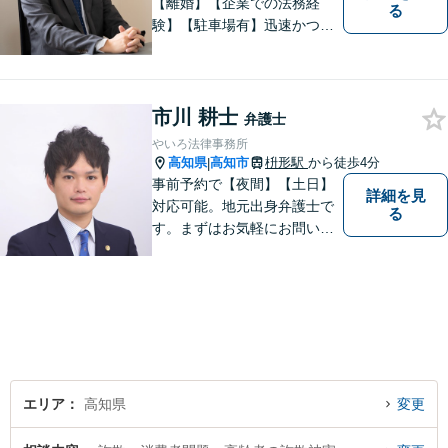
【離婚】【企業での法務経
る
験】【駐車場有】迅速かつ丁
寧に、相反する需要を可能な
限り満たすよう対応いたしま
す。お気軽にご相談くださ
い。
市川 耕士
弁護士
やいろ法律事務所
高知県
高知市
枡形駅
から徒歩4分
|
事前予約で【夜間】【土日】
詳細を見
対応可能。地元出身弁護士で
る
す。まずはお気軽にお問い合
わせください。
エリア
高知県
変更