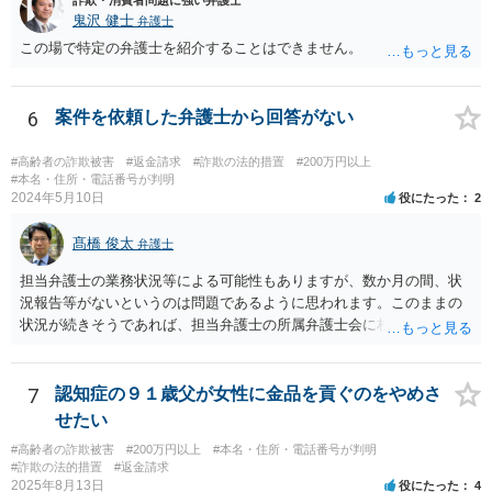
きである。・・・過失相殺は、当事者間の公平を図るため、損害賠償
鬼沢 健士
弁護士
の額を定めるに当たって、被害者の過失を考慮する制度であるとこ
この場で特定の弁護士を紹介することはできません。
ろ、第１審被告らの不法行為は、故意による違法な詐欺行為であっ
て、このような場合に、被害者である第１審原告らの損害額を減額す
ることは、加害者である第１審被告らに対し、故意に違法な手段で取
6
案件を依頼した弁護士から回答がない
得した利得を許容する結果になって相当でない。」と判示した。。 投
資詐欺（ポンジスキーム）等の事例においては、相手方が故意に騙し
#高齢者の詐欺被害
#返金請求
#詐欺の法的措置
#200万円以上
た事案であれば、過失相殺の主張は封じられることになります。
#本名・住所・電話番号が判明
2024年5月10日
役にたった
2
髙橋 俊太
弁護士
担当弁護士の業務状況等による可能性もありますが、数か月の間、状
況報告等がないというのは問題であるように思われます。このままの
状況が続きそうであれば、担当弁護士の所属弁護士会に相談してみる
ことを検討してもよいかもしれません。
7
認知症の９１歳父が女性に金品を貢ぐのをやめさ
せたい
#高齢者の詐欺被害
#200万円以上
#本名・住所・電話番号が判明
#詐欺の法的措置
#返金請求
2025年8月13日
役にたった
4