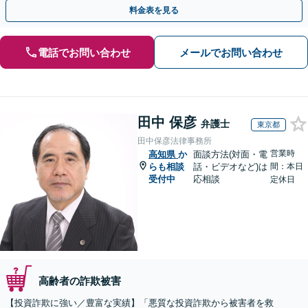
早めにご相談ください。【電話・メール・WEB相談可】
料金表を見る
電話でお問い合わせ
メールでお問い合わせ
田中 保彦
弁護士
東京都
田中保彦法律事務所
営業時
高知県
か
面談方法(対面・電
らも相談
話・ビデオなど)は
間：本日
受付中
応相談
定休日
高齢者の詐欺被害
【投資詐欺に強い／豊富な実績】「悪質な投資詐欺から被害者を救