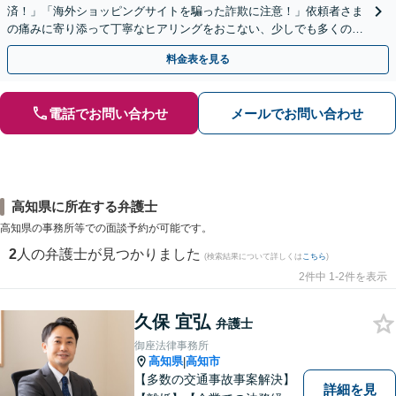
済！」「海外ショッピングサイトを騙った詐欺に注意！」依頼者さま
の痛みに寄り添って丁寧なヒアリングをおこない、少しでも多くの返
金が得られるよう尽力します！
料金表を見る
電話でお問い合わせ
メールでお問い合わせ
高知県に所在する弁護士
高知県の事務所等での面談予約が可能です。
2
人の弁護士が見つかりました
(検索結果について詳しくは
こちら
)
2件中 1-2件を表示
久保 宜弘
弁護士
御座法律事務所
高知県
高知市
|
【多数の交通事故事案解決】
詳細を見