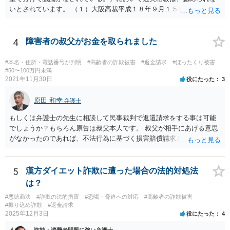
いとされています。 （１）大阪高裁平成１８年９月１５日裁判例 裁判
所は、「故意ある不法行為に対する過失相殺の適否」について「過失
相殺は、本来文字通り過失のある当事者同士の損害の公平な分担調整
のための法制度であり、元来故意の不法行為の場合にはなじまないも
4
障害者の叔父がお金を取られました
のというべきである。なぜなら、故意の不法行為は、加害者が悪意を
もって一方的に被害者に対して仕掛けるものであり、根本的に被害者
#本名・住所・電話番号が判明
#高齢者の詐欺被害
#返金請求
#ぼったくり被害
に生じた痛みをともに分け合うための基盤を欠く上、取引的不法行為
#50〜100万円未満
2021年11月30日
役にたった
3
における加害者の故意は、通常、被害者の落ち度或いは弱み、不意、
不用意、不注意、未熟、無能、無知、愚昧等に対して向けられ、それ
原田 和幸
らにつけ込むものであるから、被害者が加害者の思惑どおりに落ち度
弁護士
等を示したからといって、これをもって被害者の過失と評価し、被害
もしくは弁護士の先生に相談して民事裁判で返還請求をする事は可能
者の加害者に対する損害賠償から被害者の落ち度等相当分を減額する
でしょうか？もちろん原告は叔父本人です。 叔父が相手にあげる意思
ことにすれば必ず不法行為の成果をその分確保することができること
がなかったのであれば、不法行為に基づく損害賠償請求とか不当利得
になるが、そのような事態を容認することは、結果として、不法行為
返還請求は考えられると思います。
のやり得を保証するに等しく、故意の不法行為を助長、支援、奨励す
るにも似て、明らかに正義と法の精神に反するからである。したがっ
5
漢方ダイエット詐欺に遭った場合の法的対処法
て、故意の不法行為の場合、特段の事情がない限り、被害者の落ち度
は？
等を過失と評価して損害額の減額事由とすることは許されない。」と
判示した。 （２）東京高等裁判所平成３０年５月２３日裁判例 裁判所
#悪徳商法
#詐欺の法的措置
#恐喝・脅迫への対応
#高齢者の詐欺被害
は、「故意ある不法行為（詐欺行為）に対する過失相殺の適用」につ
#振り込め詐欺
#返金請求
2025年12月3日
いて「本件のような故意による不法行為であって犯罪成立可能性すら
役にたった
4
あるものによる被害について、過失相殺をすることは、極力避けるべ
詐欺・消費者問題に強い弁護士