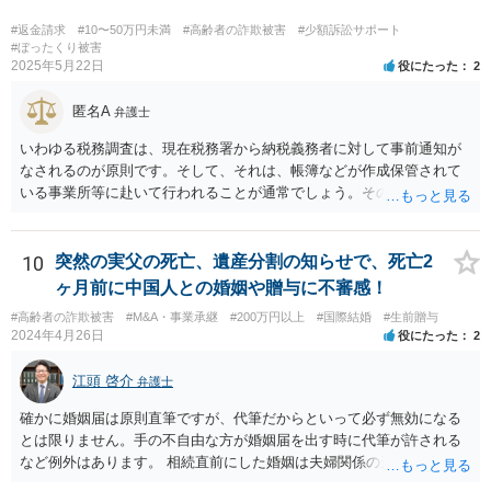
事案の取り扱いのある法律相談の予約を取られて一度相談を受けられ
てみてください。
#返金請求
#10〜50万円未満
#高齢者の詐欺被害
#少額訴訟サポート
#ぼったくり被害
2025年5月22日
役にたった
2
匿名A
弁護士
いわゆる税務調査は、現在税務署から納税義務者に対して事前通知が
なされるのが原則です。そして、それは、帳簿などが作成保管されて
いる事業所等に赴いて行われることが通常でしょう。その場合、当然
ながら納税者が知らないということはあり得ません。 そうではなく、
税務署からの行政指導の一環として調査・質問に応じて、何らかの対
応をしたのでしょうか。それであれば、場合によっては税理士限りで
10
突然の実父の死亡、遺産分割の知らせで、死亡2
の対応はありえるかもしれません。ただそうすると、もともとの申告
ヶ月前に中国人との婚姻や贈与に不審感！
の不備の是正ということになるので、報酬が発生するものかどうかと
#高齢者の詐欺被害
#M&A・事業承継
#200万円以上
#国際結婚
#生前贈与
いう問題はあるかも知れません。 あらためて、問い合わせをした方が
2024年4月26日
役にたった
2
よいかもしれません。
江頭 啓介
弁護士
確かに婚姻届は原則直筆ですが、代筆だからといって必ず無効になる
とは限りません。手の不自由な方が婚姻届を出す時に代筆が許される
など例外はあります。 相続直前にした婚姻は夫婦関係の形成を目的と
したものではないとして無効となる可能性はあります。 上記の意味が