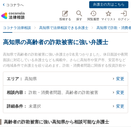
弁護士の方はこちら
ココナラへ
投稿する
探す
閲覧履歴
マイリスト
ログイン
ココナラ法律相談
高知県で法律相談できる弁護士
高知県で詐欺・消費
高知県の高齢者の詐欺被害に強い弁護士
高知県で高齢者の詐欺被害に強い弁護士が2名見つかりました。休日面談や夜間
面談に対応している弁護士なども掲載中。さらに高知市や室戸市、安芸市など
の地域条件で弁護士を絞り込めます。詐欺・消費者問題に関係する投資詐欺や
副業詐欺、FX詐欺等の細かな分野での絞り込み検索もでき便利です。特に御座
法律事務所の久保 宜弘弁護士ややいろ法律事務所の市川 耕士弁護士のプロフィ
エリア
高知県
変更
ール情報や弁護士費用、強みなどが注目されています。『高知県で土日や夜間
に発生した高齢者の詐欺被害のトラブルを今すぐに弁護士に相談したい』『高
相談内容
詐欺・消費者問題、高齢者の詐欺被害
変更
齢者の詐欺被害のトラブル解決の実績豊富な近くの弁護士を検索したい』『初
回相談無料で高齢者の詐欺被害を法律相談できる高知県内の弁護士に相談予約
したい』などでお困りの相談者さんにおすすめです。
詳細条件
未選択
変更
高齢者の詐欺被害に強い高知県から相談可能な弁護士