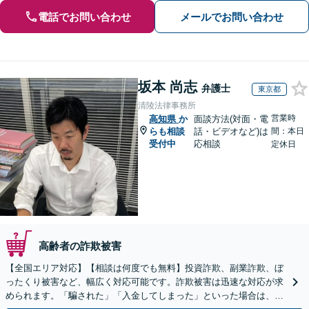
電話でお問い合わせ
メールでお問い合わせ
坂本 尚志
弁護士
東京都
清陵法律事務所
営業時
高知県
か
面談方法(対面・電
らも相談
話・ビデオなど)は
間：本日
受付中
応相談
定休日
高齢者の詐欺被害
【全国エリア対応】【相談は何度でも無料】投資詐欺、副業詐欺、ぼ
ったくり被害など、幅広く対応可能です。詐欺被害は迅速な対応が求
められます。「騙された」「入金してしまった」といった場合は、お