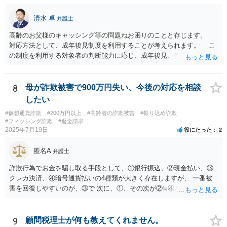
清水 卓
弁護士
高齢のお父様のキャッシング等の問題ねお困りのことと存じます。
対応方法として、成年後見制度を利用することが考えられます。 こ
の制度を利用する対象者の判断能力に応じ、成年後見、保佐、補助と
いう類型があり、認知症初期段階の方でも利用できる可能性がありま
す。なお、いずれも、家庭裁判所に申立てをする必要があります。
成年後見の場合、本人自ら借金やキャッシングはできません。保佐の
8
母が詐欺被害で900万円失い、今後の対応を相談
場合、本人のために選任される保佐人の同意なく、借金やキャッシン
したい
グはできず、同意なしにこれらを行った場合、保佐人は取り消すこと
#仮想通貨詐欺
#200万円以上
#高齢者の詐欺被害
#振り込め詐欺
ができます。補助の場合も借金やキャッシングを同意事項に設定で
#フィッシング詐欺
#返金請求
き、保佐の場合と同様の対応が可能です。 裁判所のサイトで制度案
2025年7月19日
役にたった
2
内がされていますので、紹介しておきます。 より詳しくは、お住ま
いの地域の弁護士会や法テラス等でご相談になられてみてください。
匿名A
弁護士
【参考】成年後見制度について（裁判所サイト） https://www.courts.g
o.jp/saiban/koukenp/koukenp1/index.html
詐欺行為でお金を騙し取る手段として、①銀行振込、②現金払い、③
クレカ決済、④暗号通貨払いの4種類が大きく存在しますが、 一番被
害を回復しやすいのが、③で 次に、①、その次が②≒④となります。
仮想通貨・暗号資産で騙し取られた金が回収できたという話は私は聞
いたことがないのが実情です。 現在、できる手段はすでに回答したこ
と以外にほぼないと思いますが、一度、弁護士会の消費者系に関する
9
顧問税理士が何も教えてくれません。