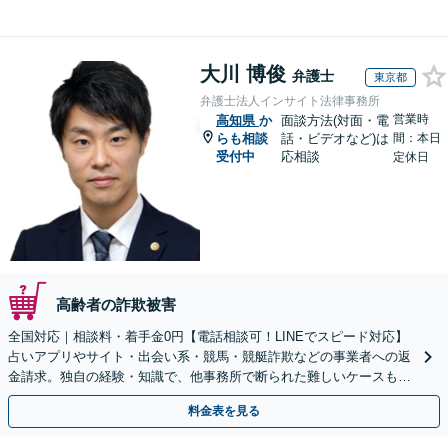
大川 博俊
弁護士
東京都
弁護士法人インサイト法律事務所
営業時
高知県
か
面談方法(対面・電
らも相談
話・ビデオなど)は
間：本日
受付中
応相談
定休日
高齢者の詐欺被害
全国対応｜相談料・着手金0円【電話相談可！LINEでスピード対応】
占いアプリやサイト・出会い系・競馬・競艇詐欺などの事業者への返
金請求。独自の経験・知識で、他事務所で断られた難しいケースも解
決に導いた実績あり。まずはお気軽にご相談ください
料金表を見る