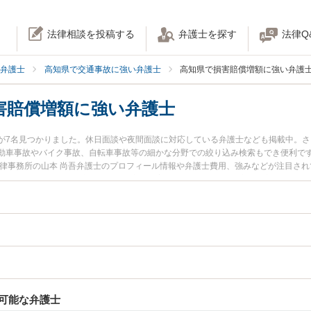
法律相談を投稿する
弁護士を探す
法律Q
弁護士
高知県で交通事故に強い弁護士
高知県で損害賠償増額に強い弁護
害賠償増額に強い弁護士
が7名見つかりました。休日面談や夜間面談に対応している弁護士なども掲載中。
動車事故やバイク事故、自転車事故等の細かな分野での絞り込み検索もでき便利です
法律事務所の山本 尚吾弁護士のプロフィール情報や弁護士費用、強みなどが注目さ
護士に相談したい』『交通事故の損害賠償増額のトラブル解決の実績豊富な近くの
護士に相談予約したい』などでお困りの相談者さんにおすすめです。
可能な弁護士