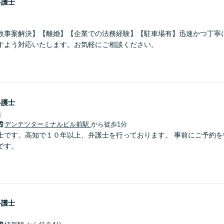
弁護士
故事案解決】【離婚】【企業での法務経験】【駐車場有】迅速かつ丁寧
すよう対応いたします。お気軽にご相談ください。
弁護士
所
デンテツターミナルビル前駅
から徒歩1分
士です。高知で１０年以上、弁護士を行っております。 事前にご予約を
です。
弁護士