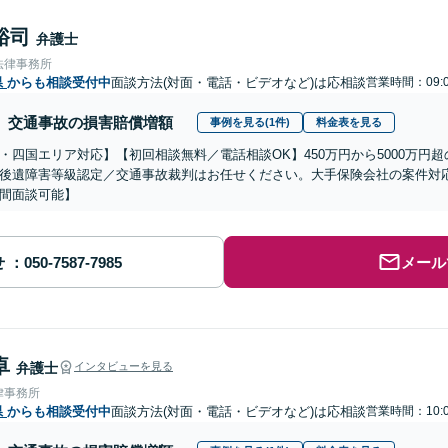
裕司
弁護士
法律事務所
県
からも相談受付中
面談方法(対面・電話・ビデオなど)は応相談
営業時間：09:0
交通事故の損害賠償増額
事例を見る(1件)
料金表を見る
・四国エリア対応】【初回相談無料／電話相談OK】450万円から5000万円
後遺障害等級認定／交通事故裁判はお任せください。大手保険会社の案件対
間面談可能】
せ
メール
卓
弁護士
インタビューを見る
律事務所
県
からも相談受付中
面談方法(対面・電話・ビデオなど)は応相談
営業時間：10:0