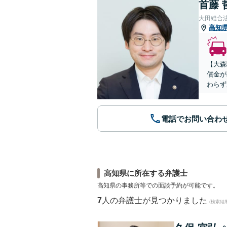
首藤 
大田総合
高知
【大森
償金が
わらず
電話でお問い合わ
高知県に所在する弁護士
高知県の事務所等での面談予約が可能です。
7
人の弁護士が見つかりました
(検索結