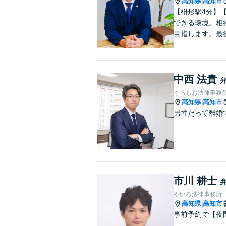
高知県
高知市
|
【枡形駅4分】
できる環境。相
目指します。最
中西 法貴
くろしお法律事務
高知県
高知市
|
男性だって離婚
市川 耕士
やいろ法律事務所
高知県
高知市
|
事前予約で【夜