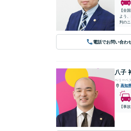
【全国
よう、
判のニ
電話でお問い合わ
八子 
ベリーベ
高知
【事故