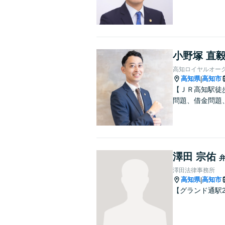
小野塚 直
高知ロイヤルオー
高知県
高知市
|
【ＪＲ高知駅徒
問題、借金問題
澤田 宗佑
澤田法律事務所
高知県
高知市
|
【グランド通駅