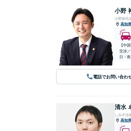
小野 
小野裕司
高知
【中国
交渉／
日・夜
電話でお問い合わ
清水 
しみず法
高知