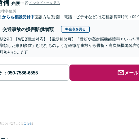
哲伺
弁護士
インタビューを見る
法律事務所
県
からも相談受付中
面談方法(対面・電話・ビデオなど)は応相談
営業時間：09:0
交通事故の損害賠償増額
料金表を見る
駅2分】【WEB面談対応】【電話相談可】「骨折や高次脳機能障害といった
増額した事例多数」むち打ちのような軽微な事故から骨折・高次脳機能障害
対応いたします
せ
メール
果について詳しくは
こちら
)