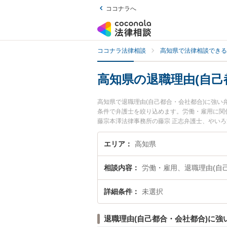
ココナラへ
ココナラ法律相談
高知県で法律相談できる
高知県の退職理由(自己
高知県で退職理由(自己都合・会社都合)に強
条件で弁護士を絞り込めます。労働・雇用に関
藤宗本澤法律事務所の藤宗 正志弁護士、やい
退職理由(自己都合・会社都合)のトラブルを今
無料で退職理由(自己都合・会社都合)を法律
エリア
高知県
相談内容
労働・雇用、退職理由(自
詳細条件
未選択
退職理由(自己都合・会社都合)に