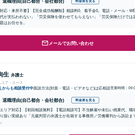
退職理由(自己都合・会社都合)
料金表を見る
対応・来所不要】【完全成功報酬制】相談料0、着手金0。電話・メール・W
代が支払われない」「労災保険を使わせてもらえない」「労災保険だけでは
題はお任せを。
メールでお問い合わせ
絢生
弁護士
人ユア・エース
県
からも相談受付中
面談方法(対面・電話・ビデオなど)は応相談
営業時間：09:0
退職理由(自己都合・会社都合)
料金表を見る
エリア対応】【初回相談無料】【電話相談可】不当解雇や未払い残業代、職
り扱い実績あり「元裁判官の弁護士が在籍する事務所／労働審判から訴訟ま
」