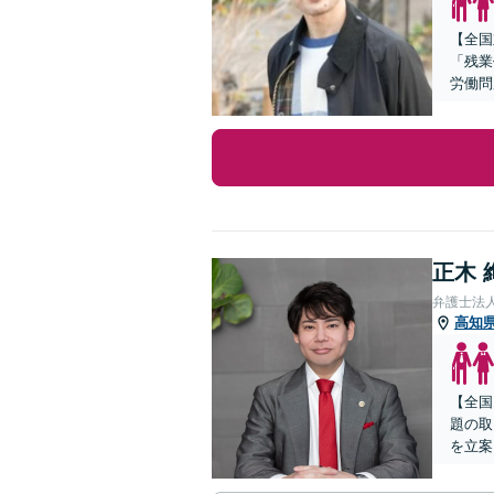
【全国
「残業
労働問
正木 
弁護士法
高知
【全国
題の取
を立案