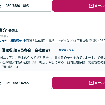
せ
メール
信介
弁護士
律事務所
県
からも相談受付中
面談方法(対面・電話・ビデオなど)は応相談
営業時間：09:0
退職理由(自己都合・会社都合)
料金表を見る
国エリア】弁護士の介入で早期解決へ！証拠集めから全力でサポート。労働
不当解雇／未払い残業代等、幅広い問題に対応【顧問経験多数】労務管理の
【岡山駅10分】
せ
メール