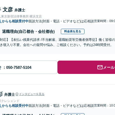
 文彦
弁護士
人東京新宿法律事務所 横浜支店
県
からも相談受付中
面談方法(対面・電話・ビデオなど)は応相談
営業時間：09:0
退職理由(自己都合・会社都合)
料金表を見る
対応】【未払い残業代請求 /不当解雇、退職勧奨等労働者側専従】働く皆様
き寝入り不要。会社への疑問や悩み、ご相談ください。予約は24時間受付。
せ
メール
彰
弁護士
インタビューを見る
所クレシェンド
県
からも相談受付中
面談方法(対面・電話・ビデオなど)は応相談
営業時間：10:0