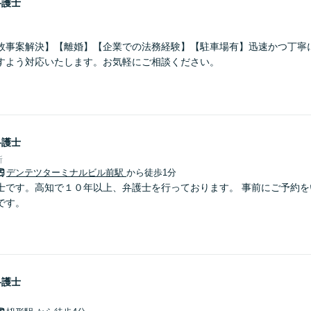
弁護士
故事案解決】【離婚】【企業での法務経験】【駐車場有】迅速かつ丁寧
すよう対応いたします。お気軽にご相談ください。
弁護士
所
デンテツターミナルビル前駅
から徒歩1分
士です。高知で１０年以上、弁護士を行っております。 事前にご予約を
です。
弁護士