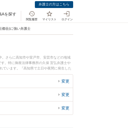
弁護士の方はこちら
&Aを探す
閲覧履歴
マイリスト
ログイン
社都合)に強い弁護士
載中。さらに高知市や室戸市、安芸市などの地域
す。特に御座法律事務所の久保 宜弘弁護士や
されています。『高知県で土日や夜間に発生した
績豊富な近くの弁護士を検索したい』『初回相談
めです。
変更
変更
変更