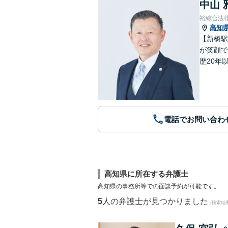
中山 
裕綜合法
高知
【新橋駅
が笑顔で
歴20年
電話でお問い合わ
高知県に所在する弁護士
高知県の事務所等での面談予約が可能です。
5
人の弁護士が見つかりました
(検索結