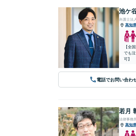
池ケ谷
弁護士法
高知
【全国
でも泣
可】
電話でお問い合わ
若月 
法律事務
高知