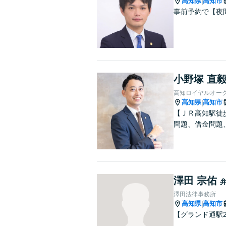
高知県
高知市
|
事前予約で【夜
小野塚 直
高知ロイヤルオー
高知県
高知市
|
【ＪＲ高知駅徒
問題、借金問題
澤田 宗佑
澤田法律事務所
高知県
高知市
|
【グランド通駅