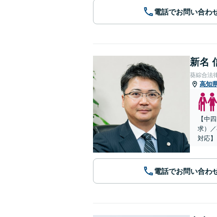
電話でお問い合わ
新名 
葵綜合法
高知
【中四
求）／
対応】
電話でお問い合わ