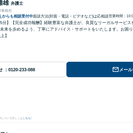
雅雄
弁護士
律事務所
県
からも相談受付中
面談方法(対面・電話・ビデオなど)は応相談
営業時間：10:0
5分】【完全成功報酬】経験豊富な弁護士が、良質なリーガルサービス
未来を歩めるよう、丁寧にアドバイス・サポートをいたします。お困り
以上】
せ
メール
果について詳しくは
こちら
)