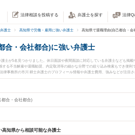
法律相談を投稿する
弁護士を探す
法律Q
弁護士
高知県で労働・雇用に強い弁護士
高知県で退職理由(自己都合・会
都合・会社都合)に強い弁護士
い弁護士が5名見つかりました。休日面談や夜間面談に対応している弁護士なども掲
係する不当解雇や退職勧奨、内定取消等の細かな分野での絞り込み検索もでき便利で
ろ法律事務所の市川 耕士弁護士のプロフィール情報や弁護士費用、強みなどが注目
すぐに弁護士に相談したい』『退職理由(自己都合・会社都合)のトラブル解決の実
相談できる高知県内の弁護士に相談予約したい』などでお困りの相談者さんにおすす
己都合・会社都合)
強い高知県から相談可能な弁護士