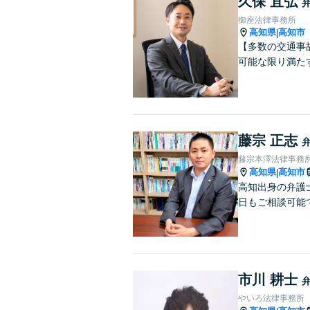
久保 宜弘
御座法律事務所
高知県
高知市
|
【多数の交通事
可能な限り満た
藤宗 正志
藤宗本澤法律事務
高知県
高知市
|
高知出身の弁護
日もご相談可能
市川 耕士
やいろ法律事務所