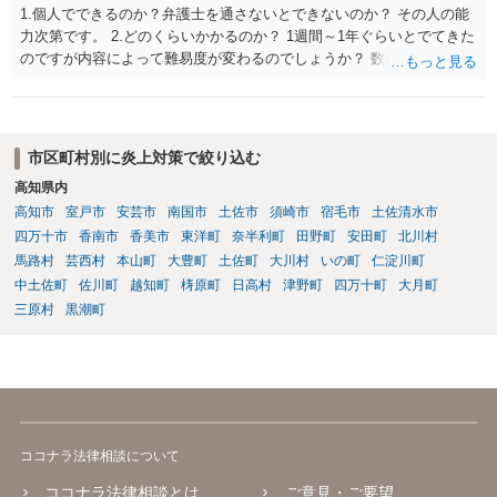
1.個人でできるのか？弁護士を通さないとできないのか？ その人の能
力次第です。 2.どのくらいかかるのか？ 1週間～1年ぐらいとでてきた
のですが内容によって難易度が変わるのでしょうか？ 数か月の印象が
ありますね。むしろ急いで処理する類のものかとは思います。 3.誹謗
中傷していないアカウントを開示請求してしまった場合はどうなるの
か？ 開示が通らないことはありうるでしょう。
市区町村別に炎上対策で絞り込む
高知県内
高知市
室戸市
安芸市
南国市
土佐市
須崎市
宿毛市
土佐清水市
四万十市
香南市
香美市
東洋町
奈半利町
田野町
安田町
北川村
馬路村
芸西村
本山町
大豊町
土佐町
大川村
いの町
仁淀川町
中土佐町
佐川町
越知町
梼原町
日高村
津野町
四万十町
大月町
三原村
黒潮町
ココナラ法律相談について
ココナラ法律相談とは
ご意見・ご要望