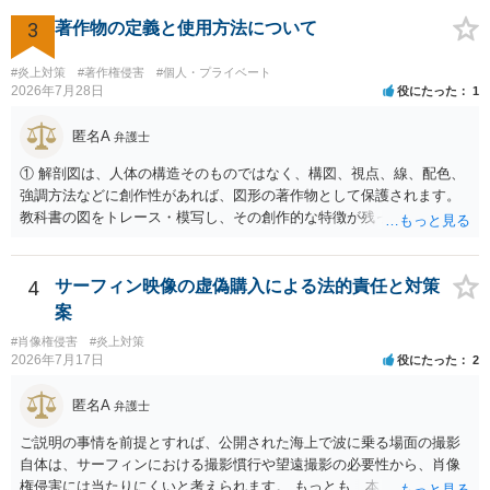
て、開示請求が認められたり、民事裁判や刑事裁判に発展しうるもの
でしょうか？ →権利侵害や、名誉毀損・侮辱に該当する可能性が低い
3
著作物の定義と使用方法について
ため、民事裁判や刑事裁判に発展することはあまり考えられないよう
に思われます。
#炎上対策
#著作権侵害
#個人・プライベート
2026年7月28日
役にたった
1
匿名A
弁護士
① 解剖図は、人体の構造そのものではなく、構図、視点、線、配色、
強調方法などに創作性があれば、図形の著作物として保護されます。
教科書の図をトレース・模写し、その創作的な特徴が残っていれば、
完全一致でなくても複製・翻案に当たる可能性があります。非営利で
も、SNSへの公開は私的使用には当たりません。 ② 出典を記載するだ
けでは、適法な引用にはなりません。自分の説明や批評が主で、図が
4
サーフィン映像の虚偽購入による法的責任と対策
その説明に必要な従たる資料であること、引用部分が明確に区別さ
案
れ、必要な範囲に限られていることなどが必要です。勉強ノートの教
#肖像権侵害
#炎上対策
材として図そのものを中心的に掲載する場合、引用と認められにくい
2026年7月17日
役にたった
2
でしょう。 文章についても、単に所々表現を変えただけで適法になる
とは限りません。医学上の事実を理解したうえで、ご自身の表現と構
匿名A
弁護士
成でまとめる必要があります。 安全にSNSで公開するには、教科書の
図をトレース・模写した部分は掲載せず、人体の構造という事実を基
ご説明の事情を前提とすれば、公開された海上で波に乗る場面の撮影
に、自分で構図や表現を工夫して作図する方法が考えられます。ま
自体は、サーフィンにおける撮影慣行や望遠撮影の必要性から、肖像
た、改変・SNS掲載が認められたオープンライセンス素材を、利用条
権侵害には当たりにくいと考えられます。 もっとも、本人の同意前に