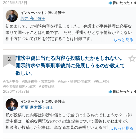
2026年8月8日
役にたった
4
インターネットに強い弁護士
若井 亮
弁護士
初めまして、ご相談内容を拝見しました。 弁護士が事件処理に必要な
限りで調べることは可能です。 ただ、手掛かりとなる情報が全くない
相手方について住所を特定することは困難です。
2
誹謗中傷に当たる内容を投稿したかもしれない。
開示請求や民事刑事裁判に発展しうるのか教えて
欲しい。
#誹謗中傷
#風評被害・営業妨害
#訴訟・損害賠償請求
#炎上対策
#発信者情報開示請求
#名誉毀損
2026年7月27日
役にたった
4
インターネットに強い弁護士
稲葉 進太郎
弁護士
私が投稿した内容は誹謗中傷として当てはまるものでしょうか？ →誹
謗中傷は一般的な用語なのでその該当性について回答しかねますが、
相談者が投稿した記事は、単なる意見の表明といえる可能性が高く、
権利侵害が認められる可能性は低いと存じます。 もし当てはまるとし