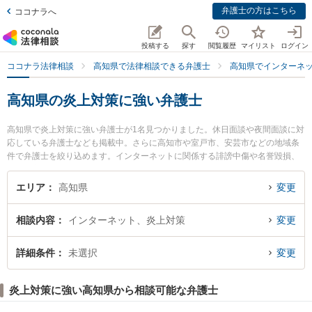
弁護士の方はこちら
ココナラへ
投稿する
探す
閲覧履歴
マイリスト
ログイン
ココナラ法律相談
高知県で法律相談できる弁護士
高知県でインターネ
高知県の炎上対策に強い弁護士
高知県で炎上対策に強い弁護士が1名見つかりました。休日面談や夜間面談に対
応している弁護士なども掲載中。さらに高知市や室戸市、安芸市などの地域条
件で弁護士を絞り込めます。インターネットに関係する誹謗中傷や名誉毀損、
個人特定等の細かな分野での絞り込み検索もでき便利です。特に御座法律事務
所の久保 宜弘弁護士のプロフィール情報や弁護士費用、強みなどが注目されて
エリア
高知県
変更
います。『高知県で土日や夜間に発生した炎上対策のトラブルを今すぐに弁護
士に相談したい』『炎上対策のトラブル解決の実績豊富な近くの弁護士を検索
相談内容
インターネット、炎上対策
変更
したい』『初回相談無料で炎上対策を法律相談できる高知県内の弁護士に相談
予約したい』などでお困りの相談者さんにおすすめです。
詳細条件
未選択
変更
炎上対策に強い高知県から相談可能な弁護士