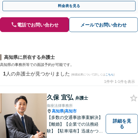
人の特定ができる場合もあり。
料金表を見る
電話でお問い合わせ
メールでお問い合わせ
高知県に所在する弁護士
高知県の事務所等での面談予約が可能です。
1
人の弁護士が見つかりました
(検索結果について詳しくは
こちら
)
1件中 1-1件を表示
久保 宜弘
弁護士
御座法律事務所
高知県
高知市
|
【多数の交通事故事案解決】
詳細を見
【離婚】【企業での法務経
る
験】【駐車場有】迅速かつ丁
寧に、相反する需要を可能な