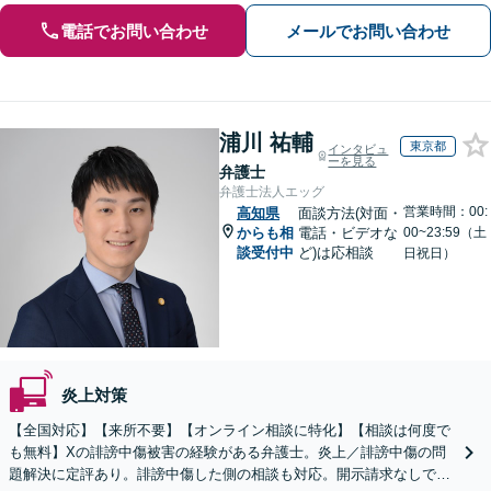
電話でお問い合わせ
メールでお問い合わせ
浦川 祐輔
東京都
インタビュ
ーを見る
弁護士
弁護士法人エッグ
営業時間：00:
高知県
面談方法(対面・
からも相
電話・ビデオな
00~23:59（土
談受付中
ど)は応相談
日祝日）
炎上対策
【全国対応】【来所不要】【オンライン相談に特化】【相談は何度で
も無料】Xの誹謗中傷被害の経験がある弁護士。炎上／誹謗中傷の問
題解決に定評あり。誹謗中傷した側の相談も対応。開示請求なしで本