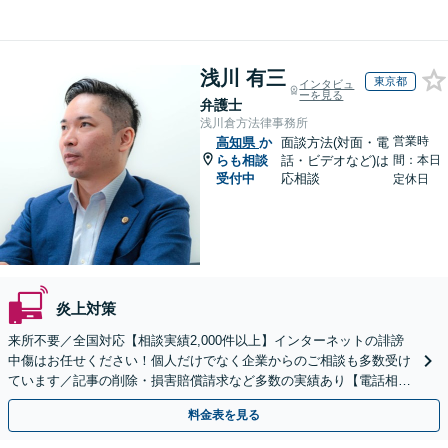
浅川 有三
東京都
インタビュ
ーを見る
弁護士
浅川倉方法律事務所
営業時
高知県
か
面談方法(対面・電
らも相談
話・ビデオなど)は
間：本日
受付中
応相談
定休日
炎上対策
来所不要／全国対応【相談実績2,000件以上】インターネットの誹謗
中傷はお任せください！個人だけでなく企業からのご相談も多数受け
ています／記事の削除・損害賠償請求など多数の実績あり【電話相談
可】【初回相談無料】【夜間休日面談可】
料金表を見る