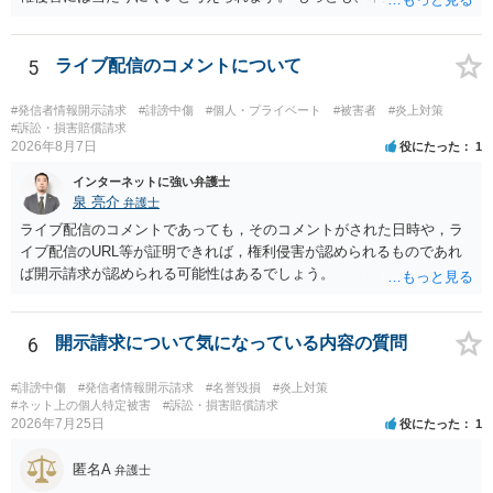
件に従って使う方法もあります。トレースした図を残したい場合は、
識別可能なプレビューを誰でも閲覧できる状態で公開する点は別問題
自分だけの学習用にとどめるのが安全です。
です。低解像度化や透かしだけでは十分とは限らず、事前同意を取得
する、第三者が識別できない程度に加工する、又は本人のアカウント
5
ライブ配信のコメントについて
内だけで表示する方法を検討すべきです。 なりすまし購入・転売が行
われた場合、御社の責任が当然に生じるわけではありません。しか
#発信者情報開示請求
#誹謗中傷
#個人・プライベート
#被害者
#炎上対策
し、自己申告だけで購入でき、自社が照合不一致を検出しても販売を
#訴訟・損害賠償請求
2026年8月7日
役にたった
1
止めていない現行の運用では、予測可能な不正への対策を怠ったとし
て、撮影された本人に対する損害賠償責任が認められる可能性があり
インターネットに強い弁護士
ます。 検討中の対策は、いずれも過剰ではなく、必要な方向性です。
泉 亮介
弁護士
ただし、それだけで十分とはいえません。ゲスト購入の廃止は購入者
ライブ配信のコメントであっても，そのコメントがされた日時や，ラ
の追跡には役立ちますが、その人が被写体本人であることまでは確認
イブ配信のURL等が証明できれば，権利侵害が認められるものであれ
できません。照合不一致時の販売保留・手動レビューは特に重要で
ば開示請求が認められる可能性はあるでしょう。
す。セッションの遡及作成は、検知するだけでなく、原則として販売
保留又は追加確認の対象とすべきです。フォレンジック透かしは転売
者の特定や抑止には有効ですが、不正購入や同意前の公開自体を防ぐ
6
開示請求について気になっている内容の質問
ものではありません。 したがって、これらに加えて、被写体との照合
方法、無認証プレビューの廃止、申出時の即時非公開化、未購入映像
#誹謗中傷
#発信者情報開示請求
#名誉毀損
#炎上対策
の保存期間などを整備する必要があります。実際の画面、照合ロジッ
#ネット上の個人特定被害
#訴訟・損害賠償請求
ク、利用規約、フィルマーとの契約を弁護士に提示し、サービス全体
2026年7月25日
役にたった
1
のリーガルチェックを受けるのがよいでしょう。
匿名A
弁護士