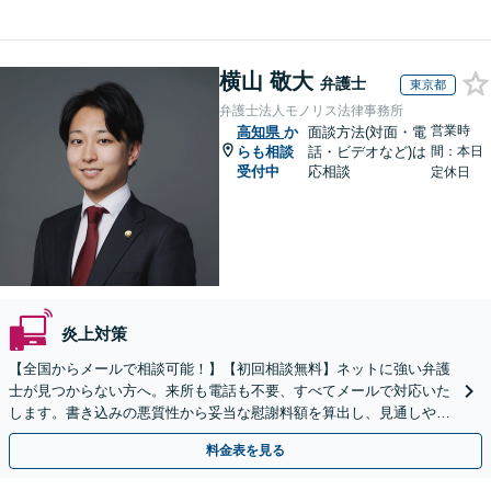
横山 敬大
弁護士
東京都
弁護士法人モノリス法律事務所
営業時
高知県
か
面談方法(対面・電
らも相談
話・ビデオなど)は
間：本日
受付中
応相談
定休日
炎上対策
【全国からメールで相談可能！】【初回相談無料】ネットに強い弁護
士が見つからない方へ。来所も電話も不要、すべてメールで対応いた
します。書き込みの悪質性から妥当な慰謝料額を算出し、見通しや費
用面のリスクも包み隠さずお伝えしサポートします。
料金表を見る