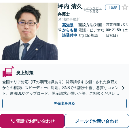
坪内 清久
千葉県
インタビュ
ーを見る
弁護士
Sfil法律事務所
営業時間：07:
高知県
面談方法(対面・
からも相
電話・ビデオな
00~21:59（土
談受付中
ど)は応相談
日祝日）
炎上対策
全国エリア対応【ITの専門知識あり】開示請求する側・された側双方
からの相談にスピーディーに対応。SNSでの誹謗中傷、悪質なコメン
ト、違法DLやアップロード、開示請求が届いた等、ご相談ください
【WEB面談OK&解決実績豊富】【千葉中央駅4分】
料金表を見る
電話でお問い合わせ
メールでお問い合わせ