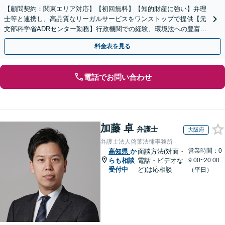
【顧問契約：関東エリア対応】【初回無料】【知的財産に強い】弁理
士等と連携し、高品質なリーガルサービスをワンストップで提供【元
文部科学省ADRセンター勤務】行政機関での経験、環境法への豊富な
知識を活かし、事業者さまの抱える問題を解決へ導きます
料金表を見る
電話でお問い合わせ
加藤 卓
弁護士
大阪府
弁護士法人啓葉法律事務所
営業時間：0
高知県
か
面談方法(対面・
らも相談
電話・ビデオな
9:00~20:00
受付中
ど)は応相談
（平日）