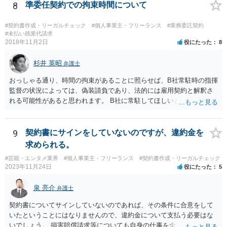
動を妨害する旨⽰唆して，移籍・独⽴を諦めさせること（優越的地位
8
準委任契約での拘束時間について
の濫⽤等）を例示しています。 ライバー事務所にも同様のことが言え
る可能性があり、あなたのケースでも、独占禁止法上問題となり得ま
#契約書作成・リーガルチェック
#個人事業主・フリーランス
#業務委託契約
す。 ただし、「※これら⾏為が実際に独占禁⽌法違反となるかどうか
#未払い残業代請求
2018年11月2日
役にたった
8
は，具体的態様に照らして個別に判断されることとなる。例えば，優
越的地位の濫⽤に関して，不当に不利益を与えるか否かは，課される
杉井 英昭
義務等の内容や期間が⽬的に照らして過⼤であるか，与える不利益の
弁護士
程度，代償措置の有無やその⽔準，あらかじめ⼗分な協議が⾏われた
おっしゃる通り、時間の拘束があることに照らせば、B社常駐時の指揮
か等を考慮の上，個別具体的に判断される」という指摘もなされてい
監督の状況によっては、偽装請負であり、法的には雇用契約と解釈さ
るので、ご事案に応じ、挙げられている事情を具体的に検討して行く
れる可能性があると思われます。 B社に常駐してほしいと先方が求め
必要があります。 なお、退所等で事務所側と揉めるようであれば、弁
る理由がコミュニケーションをしやすいからであるとするのであれ
護士に直接相談・依頼し、事務所側と交渉にあたってもらう方法もあ
ば、折衷的な提案として、「突発的な質問に対応できるように、基本
るかと思います。 （参考）「⼈材分野における公正取引委員会の取
的には１０時〜１９時はできるだけB社にいるよう努力はします。た
9
契約書にサインをしていないのですが、違約金を
組」（令和元年９月２５日 公正取引委員会）６頁 https://www.jftc.g
だ、他の仕事もありますので、必ずその条件を守れるとは限りません
求められる。
o.jp/houdou/kouenkai/190925kondan_file/siryou2.pdf
し、B社常駐時であっても本件以外の仕事もさせてもらうことになりま
#芸能・エンタメ業界
#個人事業主・フリーランス
#契約書作成・リーガルチェック
す。」というものが考えられます。 その提案すら断られるようであれ
2023年11月24日
役にたった
5
ば、ちょっと危険な会社だというシグナルと考えるべきでしょう。
泉 亮介
弁護士
契約書についてサインしていないのであれば、その条件に合意をして
いたということにはなりませんので、違約金について支払う必要はな
いでしょう。 損害賠償請求等についても自身の仕事を全て処理してか