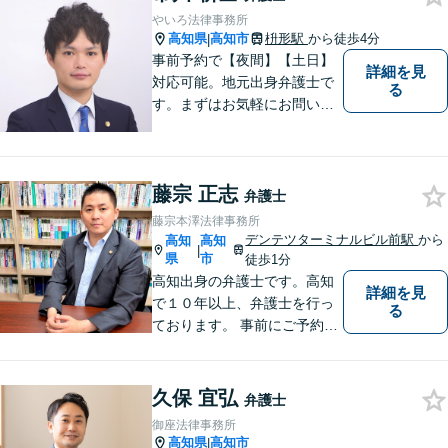
やいろ法律事務所
高知県
高知市
枡形駅
から徒歩4分
|
事前予約で【夜間】【土日】
詳細を見
対応可能。地元出身弁護士で
る
す。まずはお気軽にお問い合
わせください。
藤宗 正志
弁護士
藤宗本澤法律事務所
デンテツターミナルビル前駅
から
高知
高知
|
県
市
徒歩1分
高知出身の弁護士です。高知
詳細を見
で１０年以上、弁護士を行っ
る
ております。 事前にご予約を
いただければ土日祝日もご相
談可能です。
久保 宜弘
弁護士
御座法律事務所
高知県
高知市
|