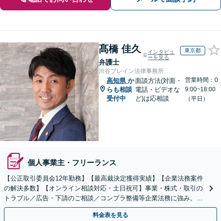
髙橋 佳久
東京都
インタビュ
ーを見る
弁護士
渋谷ブレイン法律事務所
営業時間：0
高知県
か
面談方法(対面・
らも相談
電話・ビデオな
9:00~18:00
受付中
ど)は応相談
（平日）
個人事業主・フリーランス
【公正取引委員会12年勤務】【最高裁決定獲得実績】【企業法務案件
の解決多数】【オンライン相談対応・土日祝可】事業・株式・取引の
トラブル／広告・下請のご相談／コンプラ整備等企業法務に強み。株
式の相続／誹謗中傷対策／不動産問題まで幅広く対応！
料金表を見る