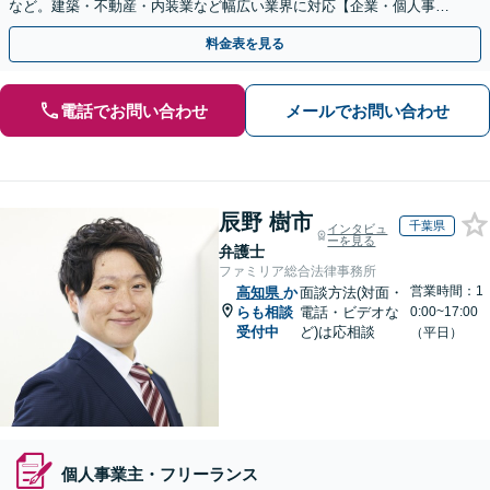
など。建築・不動産・内装業など幅広い業界に対応【企業・個人事業
主の方初回面談無料】
料金表を見る
電話でお問い合わせ
メールでお問い合わせ
辰野 樹市
千葉県
インタビュ
ーを見る
弁護士
ファミリア総合法律事務所
営業時間：1
高知県
か
面談方法(対面・
らも相談
電話・ビデオな
0:00~17:00
受付中
ど)は応相談
（平日）
個人事業主・フリーランス