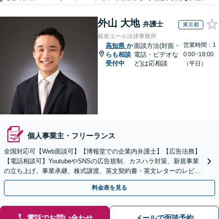
外山 大地
弁護士
東京都
銀座エール法律事務所
営業時間：1
高知県
か
面談方法(対面・
らも相談
電話・ビデオな
0:00~18:00
受付中
ど)は応相談
（平日）
個人事業主・フリーランス
全国対応可【Web面談可】【博報堂での企業内弁護士】【広告法務】
【電話相談可】YoutubeやSNSの広告規制、カスハラ対策、新規事業
の立ち上げ、事業承継、株式譲渡、英文契約書・英文レターのレビュ
ー・ドラフトなどに対応。
料金表を見る
電話でお問い合わせ
メールで面談予約