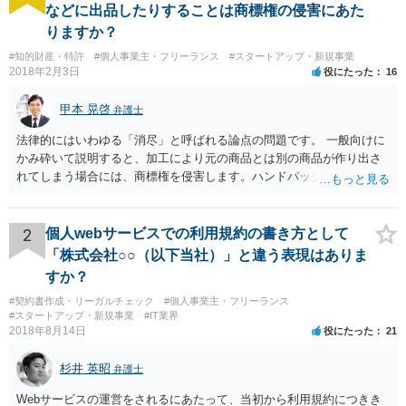
などに出品したりすることは商標権の侵害にあた
りますか？
#知的財産・特許
#個人事業主・フリーランス
#スタートアップ・新規事業
2018年2月3日
役にたった
16
甲本 晃啓
弁護士
法律的にはいわゆる「消尽」と呼ばれる論点の問題です。 一般向けに
かみ砕いて説明すると、加工により元の商品とは別の商品が作り出さ
れてしまう場合には、商標権を侵害します。ハンドバッグをポーチに
リメイクするなどの場合です。他方で、単なる性能や品質を維持する
ための加工（一般にいう修理）は、商標権を侵害しません。 商標権者
は、その商品を売ったときに対価を回収しているので、商標権は用い
2
個人webサービスでの利用規約の書き方として
尽くされている（用尽、消尽といいます。）と解釈されます。他方
「株式会社○○（以下当社）」と違う表現はありま
で、商標権者の預かり知らないところで、販売した商品から別の商品
すか？
（コピー品やリメイク品）が作りだされてしまうと、その商品が仮に
#契約書作成・リーガルチェック
#個人事業主・フリーランス
酷い品質であれば、商標権者のブランドイメージが傷ついてしまいま
#スタートアップ・新規事業
#IT業界
すし、その証商標権者にクレームが来てしまいますので、商標権を侵
2018年8月14日
役にたった
21
害します。その商品が流通すれば商標権（ロゴマーク等）に対する一
般消費者の信頼も害することになります。また、本来商標権者に入る
杉井 英昭
弁護士
べき利益が入らないことになります。 修理だけではそのような問題は
生じません。
Webサービスの運営をされるにあたって、当初から利用規約につきき