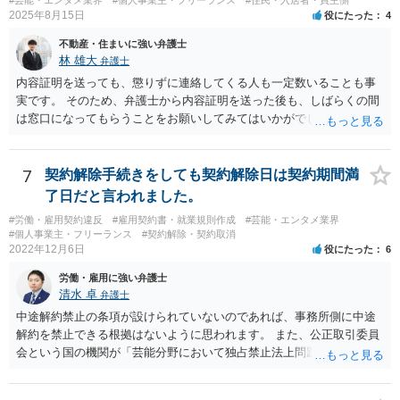
#芸能・エンタメ業界
#個人事業主・フリーランス
#住民・入居者・買主側
ということであれば、それは単純に履行遅滞を理由とする債務不履行
2025年8月15日
役にたった
4
ですから、契約解除は有効です。 「物理的にできない」が、そもそも
不動産・住まいに強い弁護士
そのような開発は理論的に不可能（例えば、タイムマシンを作るとい
林 雄大
弁護士
う契約等）であれば、契約自体が無効になる可能性があります。 いず
れの場合であっても、結局は、上記の「物理的にできない」部分を除
内容証明を送っても、懲りずに連絡してくる人も一定数いることも事
いた部分は開発完了しているということですから、その部分に相当す
実です。 そのため、弁護士から内容証明を送った後も、しばらくの間
る請負代金は請求できる可能性があります。 ただし、当該開発完了部
は窓口になってもらうことをお願いしてみてはいかがでしょうか。 そ
分だけでどれくらいの価値があるのか、が問題になります。 一般論は
うすれば、もしその方から不当な要求を受けることがあっても、「窓
以上で、より個別的なお話は、詳しい契約内容や開発内容を知る必要
口（弁護士に）言ってください」とだけお伝えし、それ以外には一切
がありますので、正式に弁護士に相談することも検討された方がよい
応じないという姿勢をとることができるため、スタッフの方の負担軽
7
契約解除手続きをしても契約解除日は契約期間満
と思います。
減を図れると思います。 大変な状況かと思いますが、ご参考になりま
了日だと言われました。
したら幸いです。
#労働・雇用契約違反
#雇用契約書・就業規則作成
#芸能・エンタメ業界
#個人事業主・フリーランス
#契約解除・契約取消
2022年12月6日
役にたった
6
労働・雇用に強い弁護士
清水 卓
弁護士
中途解約禁止の条項が設けられていないのであれば、事務所側に中途
解約を禁止できる根拠はないように思われます。 また、公正取引委員
会という国の機関が「芸能分野において独占禁止法上問題となり得る
行為の想定例」として、「所属事務所が，契約終了後は⼀定期間芸能
活動を⾏えない旨の義務を課し，⼜は移籍・独⽴した場合には芸能活