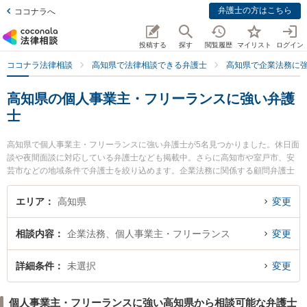
弁護士の方はこちら
ココナラへ
投稿する
探す
閲覧履歴
マイリスト
ログイン
ココナラ法律相談
高知県で法律相談できる弁護士
高知県で企業法務に
高知県の個人事業主・フリーランスに強い弁護
士
高知県で個人事業主・フリーランスに強い弁護士が5名見つかりました。休日面
談や夜間面談に対応している弁護士なども掲載中。さらに高知市や室戸市、安
芸市などの地域条件で弁護士を絞り込めます。企業法務に関係する顧問弁護士
契約や契約書作成・リーガルチェック、雇用契約書・就業規則作成等の細かな
分野での絞り込み検索もでき便利です。特にやいろ法律事務所の市川 耕士弁護
エリア
高知県
変更
士や藤宗本澤法律事務所の藤宗 正志弁護士、御座法律事務所の久保 宜弘弁護士
のプロフィール情報や弁護士費用、強みなどが注目されています。『高知県で
相談内容
企業法務、個人事業主・フリーランス
変更
土日や夜間に発生した個人事業主・フリーランスのトラブルを今すぐに弁護士
に相談したい』『個人事業主・フリーランスのトラブル解決の実績豊富な近く
の弁護士を検索したい』『初回相談無料で個人事業主・フリーランスを法律相
詳細条件
未選択
変更
談できる高知県内の弁護士に相談予約したい』などでお困りの相談者さんにお
すすめです。
個人事業主・フリーランスに強い高知県から相談可能な弁護士