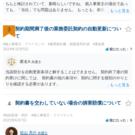
ちんと検討されていて、素晴らしいですね。 個人事業主の場合であっ
ても、「当社」でも問題はありません。 もっとも、表現に違和感があ
るというのであれば、屋号を使うとよいでしょう。 例えば、田中一郎
さんが「ABCウェブサービス」の屋号で事業を運営する際には、「当
社」の代わりに「ABCウェブサービス」とか「ABCWS」を使う等で
3
契約期間満了後の業務委託契約の自動更新につい
す。
て
#個人事業主・フリーランス
#雇用契約書・就業規則作成
#運送業
2024年10月5日
役にたった
7
匿名A
弁護士
当該部分を自動更新条項と解することはできません。 契約終了後の契
約寒けに関しては、 契約書の他の条項や、契約に関する個別のやりと
りを確認する必要があります。
4
契約書を交わしていない場合の損害賠償について
#知的財産・特許
#個人事業主・フリーランス
2022年6月7日
役にたった
5
佐山 亮介
弁護士