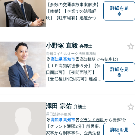
【多数の交通事故事案解決】
詳細を見
【離婚】【企業での法務経
る
験】【駐車場有】迅速かつ丁
寧に、相反する需要を可能な
限り満たすよう対応いたしま
す。お気軽にご相談くださ
い。
小野塚 直毅
弁護士
高知ロイヤルオーク法律事務所
高知県
高知市
高知橋駅
から徒歩1分
|
【ＪＲ高知駅徒歩５分】【休
詳細を見
日面談可】【夜間面談可】
る
【受任後LINE対応可】離婚、
相続、交通事故、労働問題、
借金問題、刑事事件など、 お
気軽にご相談ください。
澤田 宗佑
弁護士
澤田法律事務所
高知県
高知市
グランド通駅
から徒歩2分
|
【グランド通駅2分】般民事、
詳細を見
家事から刑事事件、企業法務