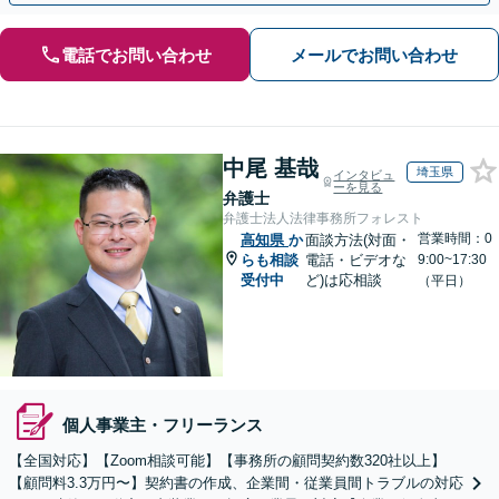
電話でお問い合わせ
メールでお問い合わせ
中尾 基哉
埼玉県
インタビュ
ーを見る
弁護士
弁護士法人法律事務所フォレスト
営業時間：0
高知県
か
面談方法(対面・
らも相談
電話・ビデオな
9:00~17:30
受付中
ど)は応相談
（平日）
個人事業主・フリーランス
【全国対応】【Zoom相談可能】【事務所の顧問契約数320社以上】
【顧問料3.3万円〜】契約書の作成、企業間・従業員間トラブルの対応