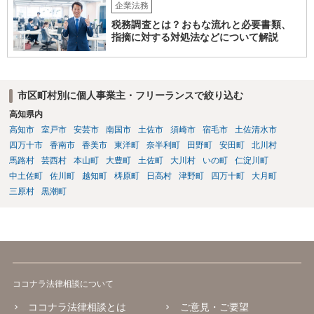
企業法務
税務調査とは？おもな流れと必要書類、
指摘に対する対処法などについて解説
市区町村別に個人事業主・フリーランスで絞り込む
高知県内
高知市
室戸市
安芸市
南国市
土佐市
須崎市
宿毛市
土佐清水市
四万十市
香南市
香美市
東洋町
奈半利町
田野町
安田町
北川村
馬路村
芸西村
本山町
大豊町
土佐町
大川村
いの町
仁淀川町
中土佐町
佐川町
越知町
梼原町
日高村
津野町
四万十町
大月町
三原村
黒潮町
ココナラ法律相談について
ココナラ法律相談とは
ご意見・ご要望