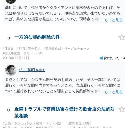
商用に用いて、権利者からクライアントに請求がきたのであれば、そ
れは補償せねばならないでしょう。現時点で請求が来ていないのであ
れば、具体的な損害が発生していないので、現時点で補償の必要はあ
りません。 なお、補償の問題が生じたときは、貴社がクライアントに
補償し、その補償分を損害として外注先に賠償請求することになるで
しょう。
5
一方的な契約解除の件
#IT業界
#顧問弁護士契約
#契約書作成・リーガルチェック
#個人事業主・フリーランス
2018年11月17日
役にたった
4
杉井 英昭
弁護士
要点としては、システム開発契約を締結したが、その一部については
履行が不可能な開発内容であったところ、当該履行が不可能な開発に
ついて履行されていないことを理由として契約解除をされた。そこ
で、既に開発を完了したものについての請負代金を請求できるか、と
いうご質問であると理解しました。 まず、「物理的にできない開発で
一方的に契約不履行のように伝えられ」とのことですが、「物理的に
6
近隣トラブルで営業妨害を受ける飲食店の法的対
できない」と真に言えるのかどうか、なぜ「物理的にできない開発」
策相談
を請け負うことになったのかが問題です。 もし、「物理的にできな
#近隣トラブル（隣人・騒音・ペット問題）
#顧問弁護士契約
い」という意味が、単に「契約に記載された納期では間に合わない」