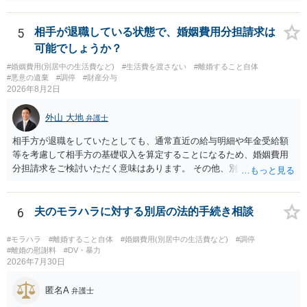
任を強くおすすめします。
5
相手が退職している状態で、婚姻費用分担請求は
可能でしょうか？
#婚姻費用(別居中の生活費など)
#生活費を渡さない
#離婚すること自体
#悪意の遺棄
#調停
#財産分与
2026年8月2日
外山 大地
弁護士
相手方が退職をしていたとしても、通常直近の給与明細や年金受給額
等を考慮して相手方の基礎収入を算定することになるため、婚姻費用
分担請求をご検討いただく意味はあります。 その他、別居の経緯、質
問者様の年収、監護されているお子様がいるかといった事情をふまえ
て、ご検討いただくのが良いかと思います。
6
夫のモラハラに対する別居の法的手続き相談
#モラハラ
#離婚すること自体
#婚姻費用(別居中の生活費など)
#調停
#離婚の慰謝料
#DV・暴力
2026年7月30日
匿名A
弁護士