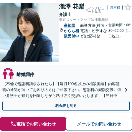
瀧澤 花梨
東京都
インタビュ
ーを見る
弁護士
東京スタートアップ法律事務所
営業時間：06:
高知県
面談方法(対面・
からも相
電話・ビデオな
30~22:00（土
談受付中
ど)は応相談
日祝日）
離婚調停
【不倫で慰謝料請求されたら】【毎月100名以上の相談実績】内容証
明の通知が届いてお困りの方はご相談下さい。慰謝料の減額交渉に強
い弁護士が裁判を回避しながら粘り強く交渉いたします。【当日中の
相談可(予約制)】【全国対応】
料金表を見る
電話でお問い合わせ
メールでお問い合わせ