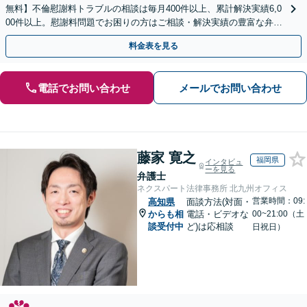
無料】不倫慰謝料トラブルの相談は毎月400件以上、累計解決実績6,0
00件以上。慰謝料問題でお困りの方はご相談・解決実績の豊富な弁護
士による無料相談をご利用ください。
料金表を見る
電話でお問い合わせ
メールでお問い合わせ
藤家 寛之
福岡県
インタビュ
ーを見る
弁護士
ネクスパート法律事務所 北九州オフィス
営業時間：09:
高知県
面談方法(対面・
からも相
電話・ビデオな
00~21:00（土
談受付中
ど)は応相談
日祝日）