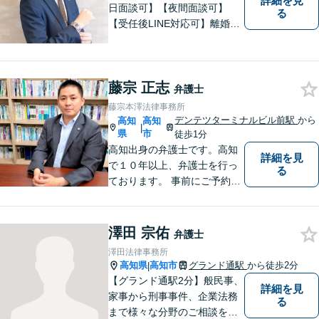
詳細を見
日面談可】【夜間面談可】
る
【受任後LINE対応可】離婚、
相続、交通事故、労働問題、
借金問題、刑事事件など、 お
気軽にご相談ください。
藤宗 正志
弁護士
藤宗本澤法律事務所
デンテツターミナルビル前駅
から
高知
高知
|
県
市
徒歩1分
高知出身の弁護士です。高知
詳細を見
で１０年以上、弁護士を行っ
る
ております。 事前にご予約を
いただければ土日祝日もご相
談可能です。
澤田 宗佑
弁護士
澤田法律事務所
高知県
高知市
グランド通駅
から徒歩2分
|
【グランド通駅2分】般民事、
詳細を見
家事から刑事事件、企業法務
る
まで様々な分野のご相談を受