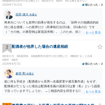
#婚姻費用(別居中の生活費など)
#財産分与
#調停
#生活費を渡さない
2026年7月21日
役にたった
2
吉田 雄大
弁護士
将来分についても差押の効果が発生するのは、「給料その他継続的給
付に係る債権」への差押だけ（民事執行法151条、151条の2）です
（「その他」の典型例は家賃請求権）。 このため、残念ながらお答え
は否です。つまり、不動産を差し押さえた場合には、申立時までの分
のみが配当の対象です。
2
配偶者が他界した場合の遺産相続
#財産分与
#親族関係
#婚姻費用(別居中の生活費など)
#離婚すること自体
#調停
#裁判
2026年8月7日
役にたった
2
倉田 勲
弁護士
仮に何も手続き（配偶者から長男へ名義変更や遺言書作成）をせず、
配偶者が亡くなった場合は配偶者名義の資産1/2は妻（私）という認識
で合っていますでしょうか。 →ご相談内容を拝見する限りでは、その
認識で合ってはいます。 なお、逆に１/２しか権利がないため、自宅を
完全に所有する場合は、他の相続人に対して自宅の評価額の１/２の代
償金の支払いが必要になります。