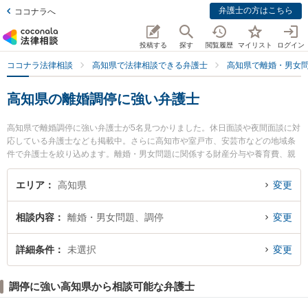
弁護士の方はこちら
ココナラへ
投稿する
探す
閲覧履歴
マイリスト
ログイン
ココナラ法律相談
高知県で法律相談できる弁護士
高知県で離婚・男女
高知県の離婚調停に強い弁護士
高知県で離婚調停に強い弁護士が5名見つかりました。休日面談や夜間面談に対
応している弁護士なども掲載中。さらに高知市や室戸市、安芸市などの地域条
件で弁護士を絞り込めます。離婚・男女問題に関係する財産分与や養育費、親
権等の細かな分野での絞り込み検索もでき便利です。特に御座法律事務所の久
保 宜弘弁護士やくろしお法律事務所の中西 法貴弁護士、高知ロイヤルオーク法
エリア
高知県
変更
律事務所の小野塚 直毅弁護士のプロフィール情報や弁護士費用、強みなどが注
目されています。『高知県で土日や夜間に発生した離婚調停のトラブルを今す
相談内容
離婚・男女問題、調停
変更
ぐに弁護士に相談したい』『離婚調停のトラブル解決の実績豊富な近くの弁護
士を検索したい』『初回相談無料で離婚調停を法律相談できる高知県内の弁護
士に相談予約したい』などでお困りの相談者さんにおすすめです。
詳細条件
未選択
変更
調停に強い高知県から相談可能な弁護士