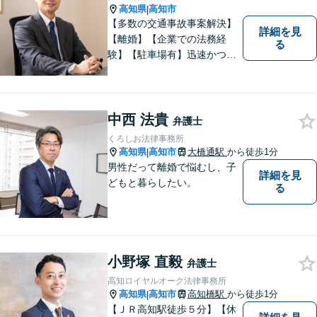
高知県
高知市
|
【多数の交通事故事案解決】
詳細を見
【離婚】【企業での法務経
る
験】【駐車場有】迅速かつ丁
寧に、相反する需要を可能な
限り満たすよう対応いたしま
す。お気軽にご相談くださ
い。
中西 法貴
弁護士
くろしお法律事務所
高知県
高知市
大橋通駅
から徒歩1分
|
男性だって離婚で悩むし、子
詳細を見
どもと暮らしたい。
る
小野塚 直毅
弁護士
高知ロイヤルオーク法律事務所
高知県
高知市
高知橋駅
から徒歩1分
|
【ＪＲ高知駅徒歩５分】【休