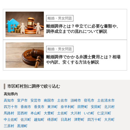
だ、取れなかった場合に取り立て訴訟等を起こしてもらえば、他の弁
護士に頼む必要は無いでしょう。 以上、ご参考まで。
離婚・男女問題
離婚調停とは？申立てに必要な書類や、
調停成立までの流れについて解説
離婚・男女問題
離婚調停でかかる弁護士費用とは？相場
や内訳、安くする方法を解説
市区町村別に調停で絞り込む
高知県内
高知市
室戸市
安芸市
南国市
土佐市
須崎市
宿毛市
土佐清水市
四万十市
香南市
香美市
東洋町
奈半利町
田野町
安田町
北川村
馬路村
芸西村
本山町
大豊町
土佐町
大川村
いの町
仁淀川町
中土佐町
佐川町
越知町
梼原町
日高村
津野町
四万十町
大月町
三原村
黒潮町