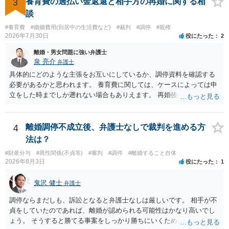
3
養育費の過払い金返還と相手方の再婚に関する相
談
#養育費
#婚姻費用(別居中の生活費など)
#裁判
#調停
#親権
2026年7月30日
役にたった
2
離婚・男女問題に強い弁護士
泉 亮介
弁護士
具体的にどのような主張をお互いにしているか、調停資料を確認する
必要があるかと思われます。 養育費に関しては、ケースによっては申
立をした時までしか遡れない場合もありえます。 再婚後の相手方の行
動がどのようなものであったのかも重要であるため、相手が再婚後の
養育費に関するやりとり等があればそちらについても確認する必要が
あるでしょう。 公開相談の場での回答よりも個別に弁護士にご相談さ
4
離婚調停不成立後、弁護士なしで裁判を進める方
れることをお勧めいたします。
法は？
#財産分与
#異性関係(不貞等)
#審判
#調停
#離婚すること自体
2026年8月3日
役にたった
1
鬼沢 健士
弁護士
調停ならまだしも、訴訟となると弁護士なしは厳しいです。 相手が不
貞をしていたのであれば、離婚が認められる可能性はかなり高いでし
ょう。 そうすると勝てる事案をしっかり勝ちにいくためにも弁護士委