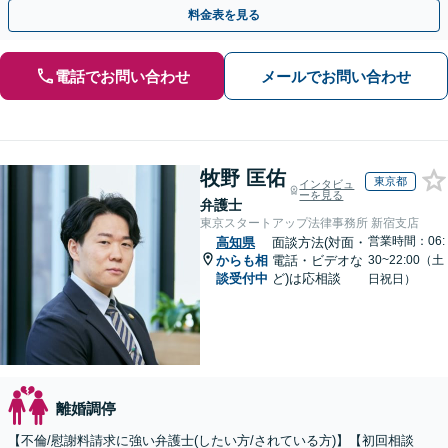
倫相談は初回0円】【全国対応】
料金表を見る
電話でお問い合わせ
メールでお問い合わせ
牧野 匡佑
東京都
インタビュ
ーを見る
弁護士
東京スタートアップ法律事務所 新宿支店
営業時間：06:
高知県
面談方法(対面・
からも相
電話・ビデオな
30~22:00（土
談受付中
ど)は応相談
日祝日）
離婚調停
【不倫/慰謝料請求に強い弁護士(したい方/されている方)】【初回相談