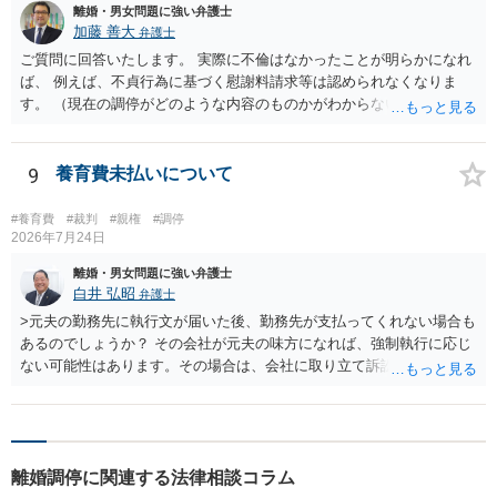
離婚・男女問題に強い弁護士
加藤 善大
弁護士
ご質問に回答いたします。 実際に不倫はなかったことが明らかになれ
ば、 例えば、不貞行為に基づく慰謝料請求等は認められなくなりま
す。 （現在の調停がどのような内容のものかがわからないため、即断
はできませんが。 また、調停は、あくまでも裁判所での話し合いで
すので、 最終的に請求が認められるか否かが問題になるのは、裁判に
なってからではあります。） 問題は、不倫はなかったことと明らかに
9
養育費未払いについて
できるかどうかです。 不倫をしたことを偽装した目的は、相手に離婚
に応じてもらうことにあったようですが、通常、相手に不倫が明らか
#養育費
#裁判
#親権
#調停
になることは、離婚することに障害になる事由です。 （仮に夫婦が別
2026年7月24日
居していても、有責配偶者からの離婚請求は当分認められません。）
離婚・男女問題に強い弁護士
そうすると、離婚するために不倫を偽装することは、通常はしないこ
白井 弘昭
弁護士
とですから、 それを、偽装だったと認めてもらうためには、 客観的な
>元夫の勤務先に執行文が届いた後、勤務先が支払ってくれない場合も
証拠を含めて、しっかりと説明する必要があると思われます。 ご質問
あるのでしょうか？ その会社が元夫の味方になれば、強制執行に応じ
に対する回答は以上ですが、可能であれば、ご依頼になるかは別にし
ない可能性はあります。その場合は、会社に取り立て訴訟を行うこと
て、お近くの弁護士に直接相談されて、今後の対応についてアドバイ
で、会社から取り立てることができます。 その他、預金を探して差し
スを求めることをおすすめいたします。 ご参考にしていただけますと
押さえ、元夫名義の車の差し押さえ競売などを検討します。 ＞何もで
幸いです。
きなかった場合は、公正証書の原本は戻ってくるのでしょうか？ 取れ
ても取れなくても、執行裁判所に原本の還付請求を行えば還付されま
離婚調停に関連する法律相談コラム
す。 ＞他の弁護士さんに再度依頼できるのでしょうか？ できます。た