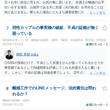
日々お辛い状況に苛まれ、お気の毒に思います。 弁護士が離婚のお手
伝いをする場合、お相手である夫に別居（夫の転居）を求めることは
殆どありません。断られた場合にたちまち膠着状態に陥ってしまうの
と、同居中の依頼者ご本人をますます窮地に陥らせてしまう可能性が
高いためです。 実務的には、ご相談者さまが転居する形で離婚協議等
を進める選択を採らざるを得ないことが圧倒的多数です。
7
同性カップルの事実婚の破綻、不貞の証拠が無く
困っている
#慰謝料請求したい側
#離婚の慰謝料
#調停
#裁判
#内縁関係・事実婚
#同性婚
2026年7月19日
役にたった
1
岡田 晃朝
弁護士
①SNSの投稿だけで、不貞として弁護士さんが扱ってくれるかどうか
事実婚であるとして内縁関係を評価してくれる弁護士入ると覆いま
す。 しかし、不貞の証拠は別途必要でしょう。 ②不貞が認められない
のであれば、こちらが別れを承諾してはいるが、一方的な事実婚の解
消にあたるかどうか そこは協議の余地はあるかもしれませんが、離婚
の場合も相互に帰責性が無ければ（立証できなければ）、慰謝料など
8
離婚工作でのLINEメッセージ、法的責任は問わ
は無いので、意味があるかでしょうね。
れるか？
#離婚の慰謝料
#調停
2026年7月12日
役にたった
1