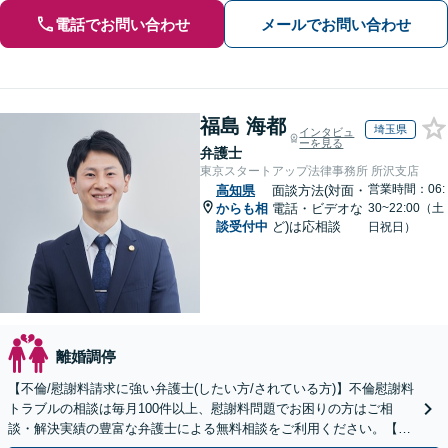
電話でお問い合わせ
メールでお問い合わせ
福島 海都
埼玉県
インタビュ
ーを見る
弁護士
東京スタートアップ法律事務所 所沢支店
営業時間：06:
高知県
面談方法(対面・
からも相
電話・ビデオな
30~22:00（土
談受付中
ど)は応相談
日祝日）
離婚調停
【不倫/慰謝料請求に強い弁護士(したい方/されている方)】不倫慰謝料
トラブルの相談は毎月100件以上、慰謝料問題でお困りの方はご相
談・解決実績の豊富な弁護士による無料相談をご利用ください。【不