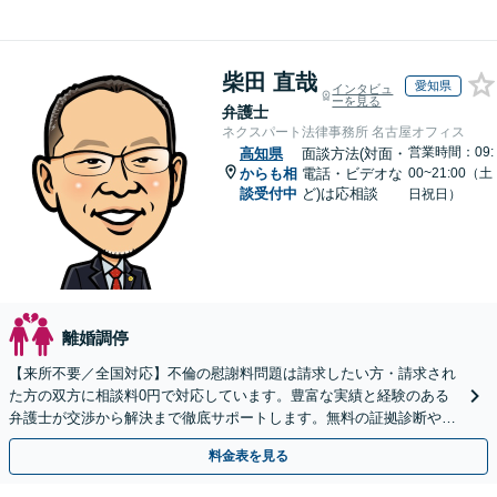
柴田 直哉
愛知県
インタビュ
ーを見る
弁護士
ネクスパート法律事務所 名古屋オフィス
営業時間：09:
高知県
面談方法(対面・
からも相
電話・ビデオな
00~21:00（土
談受付中
ど)は応相談
日祝日）
離婚調停
【来所不要／全国対応】不倫の慰謝料問題は請求したい方・請求され
た方の双方に相談料0円で対応しています。豊富な実績と経験のある
弁護士が交渉から解決まで徹底サポートします。無料の証拠診断や着
手金の返還保証もありますので安心してご相談ください。
料金表を見る