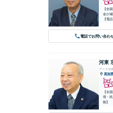
【全国
金が減
【電話
電話でお問い合わ
河東 
アース法
高知
【全国
理・民
能】