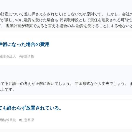
の財産について差し押さえをされたりは しないのが原則です。 しかし、会社
済が厳しいのに融資を受けた場合も 代表取締役として責任を追及される可能性
ず、 返済計画が確実であると言える場合のみ 融資を受けることにする他ない
手術になった場合の費用
#連帯保証人
#多重債務
してる弁護士の考えが正解に近いでしょう。 年金形式なら大丈夫でしょう。 
以上です。
ても終わらず放置されている。
信用情報回復
#任意整理