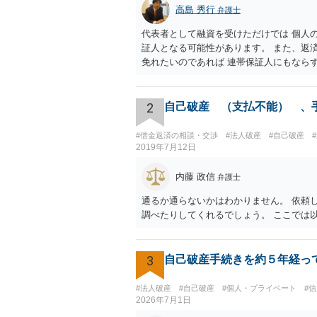
高島 秀行
弁護士
代表者として融資を受けただけでは 個人
証人となる可能性があります。 また、返
免れたいのであれば 連帯保証人にもなら
2
自己破産 （支払不能） 、
#借金返済の相談・交渉
#法人破産
#自己破産
2019年7月12日
内藤 政信
弁護士
通るか通らないかはわかりません。 依頼
調べたりしてくれるでしょう。 ここでは
3
自己破産手続きを約５年経っ
#法人破産
#自己破産
#個人・プライベート
#
2026年7月1日