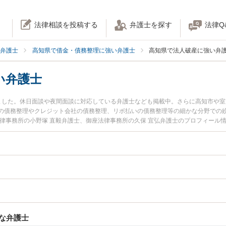
法律相談を投稿する
弁護士を探す
法律Q
弁護士
高知県で借金・債務整理に強い弁護士
高知県で法人破産に強い弁
い弁護士
ました。休日面談や夜間面談に対応している弁護士なども掲載中。さらに高知市や
の債務整理やクレジット会社の債務整理、リボ払いの債務整理等の細かな分野での
法律事務所の小野塚 直毅弁護士、御座法律事務所の久保 宜弘弁護士のプロフィール
のトラブルを今すぐに弁護士に相談したい』『法人破産のトラブル解決の実績豊富
相談予約したい』などでお困りの相談者さんにおすすめです。
な弁護士