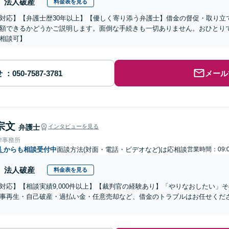
法人破産
料金表を見る
対応】【弁護士歴30年以上】【優しく寄り添う弁護士】借金の督促・取り立
額できるかどうかご説明します。面倒な手続きも一切ありません。おひとり
相談可】
せ
メール
宗文
弁護士
インタビューを見る
律事務所
県
からも相談受付中
面談方法(対面・電話・ビデオなど)は応相談
営業時間：09:0
法人破産
料金表を見る
対応】【相談実績9,000件以上】【裁判官の経験あり】「やりなおしたい」
事再生・自己破産・過払い金・任意売却など、借金のトラブルはお任せくだ