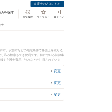
弁護士の方はこちら
&Aを探す
閲覧履歴
マイリスト
ログイン
護士
室戸市、安芸市などの地域条件で弁護士を絞り込
絞り込み検索もでき便利です。特にやいろ法律事
情報や弁護士費用、強みなどが注目されていま
な近くの弁護士を検索したい』『初回相談無料で
変更
変更
変更