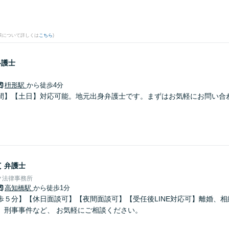
果について詳しくは
こちら
)
弁護士
枡形駅
から徒歩4分
間】【土日】対応可能。地元出身弁護士です。まずはお気軽にお問い合
毅
弁護士
ク法律事務所
高知橋駅
から徒歩1分
歩５分】【休日面談可】【夜間面談可】【受任後LINE対応可】離婚、
、刑事事件など、 お気軽にご相談ください。