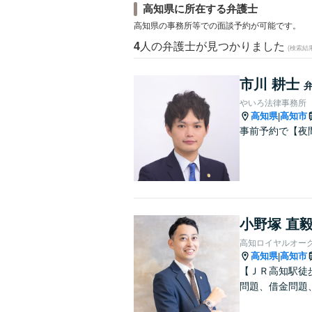
高知県に所在する弁護士
高知県の事務所等での面談予約が可能です。
4
人の弁護士が見つかりました
(検索結
市川 耕士
やいろ法律事務所
高知県
高知市
|
事前予約で【夜
小野塚 直
高知ロイヤルオー
高知県
高知市
|
【ＪＲ高知駅徒
問題、借金問題