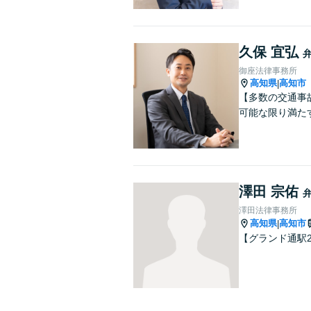
久保 宜弘
御座法律事務所
高知県
高知市
|
【多数の交通事
可能な限り満た
澤田 宗佑
澤田法律事務所
高知県
高知市
|
【グランド通駅