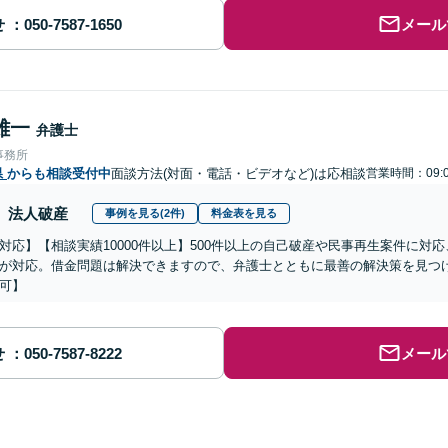
せ
メール
雄一
弁護士
事務所
県
からも相談受付中
面談方法(対面・電話・ビデオなど)は応相談
営業時間：09:0
法人破産
事例を見る(2件)
料金表を見る
対応】【相談実績10000件以上】500件以上の自己破産や民事再生案件に対
が対応。借金問題は解決できますので、弁護士とともに最善の解決策を見つ
可】
せ
メール