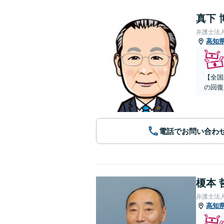
真下 
弁護士法
高知
【全国
の回復
電話でお問い合わ
榎本 
弁護士法
高知