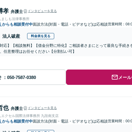
博孝
弁護士
インタビューを見る
人ましも法律事務所
県
からも相談受付中
面談方法(対面・電話・ビデオなど)は応相談
営業時間：08:0
法人破産
料金表を見る
対応】【相談無料】【借金分野に特化】ご相談者さまにとって最良な手続き
、任意整理はお任せください【分割払い可】
せ
メール
哲也
弁護士
インタビューを見る
人エクセル国際法律事務所 九段南支店
県
からも相談受付中
面談方法(対面・電話・ビデオなど)は応相談
営業時間：00:0