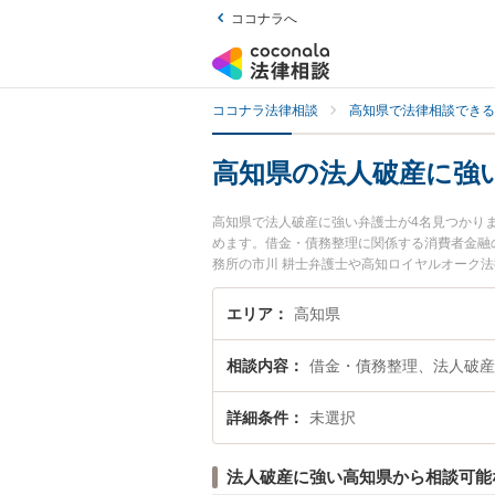
ココナラへ
ココナラ法律相談
高知県で法律相談できる
高知県の法人破産に強
高知県で法人破産に強い弁護士が4名見つかり
めます。借金・債務整理に関係する消費者金融
務所の市川 耕士弁護士や高知ロイヤルオーク
す。『高知県で土日や夜間に発生した法人破産
法人破産を法律相談できる高知県内の弁護士に
エリア
高知県
相談内容
借金・債務整理、法人破産
詳細条件
未選択
法人破産に強い高知県から相談可能