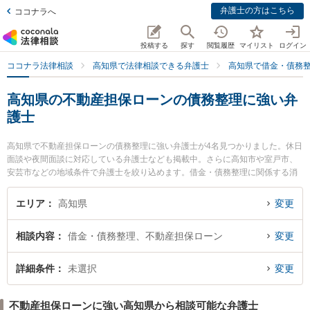
弁護士の方はこちら
ココナラへ
投稿する
探す
閲覧履歴
マイリスト
ログイン
ココナラ法律相談
高知県で法律相談できる弁護士
高知県で借金・債務
高知県の不動産担保ローンの債務整理に強い弁
護士
高知県で不動産担保ローンの債務整理に強い弁護士が4名見つかりました。休日
面談や夜間面談に対応している弁護士なども掲載中。さらに高知市や室戸市、
安芸市などの地域条件で弁護士を絞り込めます。借金・債務整理に関係する消
費者金融の債務整理やクレジット会社の債務整理、リボ払いの債務整理等の細
かな分野での絞り込み検索もでき便利です。特にやいろ法律事務所の市川 耕士
エリア
高知県
変更
弁護士や御座法律事務所の久保 宜弘弁護士、高知ロイヤルオーク法律事務所の
小野塚 直毅弁護士のプロフィール情報や弁護士費用、強みなどが注目されてい
相談内容
借金・債務整理、不動産担保ローン
変更
ます。『高知県で土日や夜間に発生した不動産担保ローンの債務整理のトラブ
ルを今すぐに弁護士に相談したい』『不動産担保ローンの債務整理のトラブル
解決の実績豊富な近くの弁護士を検索したい』『初回相談無料で不動産担保ロ
詳細条件
未選択
変更
ーンの債務整理を法律相談できる高知県内の弁護士に相談予約したい』などで
お困りの相談者さんにおすすめです。
不動産担保ローンに強い高知県から相談可能な弁護士