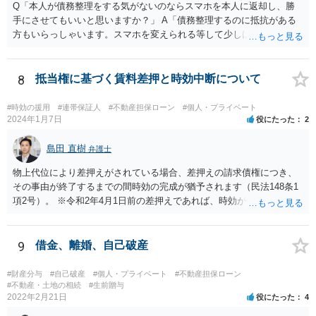
Q「本人が債務整理をする気がないのならスマホを本人に返却し、勝
手にさせてもいいと思いますか？」 A「債務整理するのに抵抗がある
方もいらっしゃいます。スマホを変えられる等して少しは変化が起き
ているので、なんとか家族で支えていただければとは思います。」
法律の観点からの解決以外にもカウンセリングなども試みてはいかが
でしょうか。
8
抵当権に基づく賃料差押と時効中断について
#時効の援用
#連帯保証人
#不動産担保ローン
#個人・プライベート
2024年1月7日
役にたった
2
島田 直樹
弁護士
物上代位により差押えがされている場合、差押えの請求債権につき、
その事由が終了するまでの間時効の完成が猶予されます（民法148条1
項2号）。 ※令和2年4月1日前の差押えであれば、時効が中断（改正前
民法147条1項2号）。 そして、差押えにつき取立の有無に関する届け
出をしないことで取り消された場合（民事執行法155条6項）は、民法1
48条2項の「法律の規定に従わないことによる取消し」には該当しない
9
借金、離婚、自己破産
と考えられているので（『Q&A令和元年改正民事執行法制』362頁
（金融財政事情研究会））、取り消された時点から新たに時効が進行
#財産分与
#自己破産
#個人・プライベート
#不動産担保ローン
することになります（民法148条2項）。 差押取消決定は所有者にも通
#不動産・土地の相続
#生前贈与
2022年2月21日
役にたった
4
知されるはずですが、相続発生が裁判所にわかっていない場合には、
被相続人宛てに通知されることになります。 抵当不動産の所有者の相