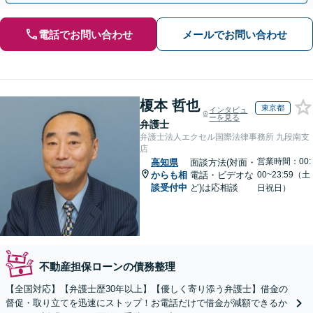
電話でお問い合わせ
メールでお問い合わせ
榎本 哲也
東京都
インタビュ
ーを見る
弁護士
弁護士法人エクセル国際法律事務所 九段南支
店
営業時間：00:
高知県
面談方法(対面・
からも相
電話・ビデオな
00~23:59（土
談受付中
ど)は応相談
日祝日）
不動産担保ローンの債務整理
【全国対応】【弁護士歴30年以上】【優しく寄り添う弁護士】借金の
督促・取り立てを迅速にストップ！お電話だけで借金が減額できるか