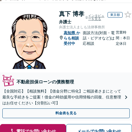
真下 博孝
東京都
インタビュ
ーを見る
弁護士
弁護士法人ましも法律事務所
営業時
高知県
か
面談方法(対面・電
らも相談
話・ビデオなど)は
間：本日
受付中
応相談
定休日
不動産担保ローンの債務整理
【全国対応】【相談無料】【借金分野に特化】ご相談者さまにとって
最良な手続きをご提案！借金の時効援用や信用情報の回復、任意整理
はお任せください【分割払い可】
料金表を見る
電話でお問い合わせ
メールでお問い合わせ