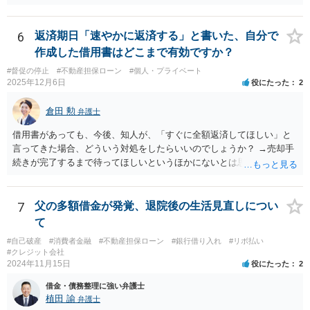
的に交渉のテーブルにも乗らないというのが実情です。 ご相談の「み
※なお、他のリース会社や個人のクレジットカード等はすでに滞納し
んなで大家さん43号」については、令和８年７月３１日が償還期限到
ています。 【質問2】 仮に母が代わりに返済する場合、母名義の口座
来の時期になると思われますので、解除による出資金返還請求をしな
から不動産担保ローン会社に対して 2か月分を直接支払うことに問題
6
返済期日「速やかに返済する」と書いた、自分で
がら、期間満了による償還請求訴訟もにらんだ形で訴訟提起をするこ
はありますか？ 【質問3】 質問2のように、債務者以外の第三者（親
作成した借用書はどこまで有効ですか？
とが考えられます。もっとも、現在は都市綜研インベストファンドと
族）が代位弁済を行うことは、 不動産担保ローン会社として一般的に
の間で裁判上の和解が成立した案件についても、和解で約束された分
#督促の停止
#不動産担保ローン
#個人・プライベート
認められるものでしょうか？ ・・・各質問に対しては いずれも法的
2025年12月6日
役にたった
2
割金の支払いが遅延しているとの報告が複数寄せられています。した
に問題ないと思いますが 兄弟などが債権者に、弁済するなどして共
がって、訴訟を提起したとしても必ず回収できるとは申し上げられま
有持分を取り戻す予定があるとの前提に立ったとしても 現時点で
倉田 勲
せん。 しかしながら、 ①会社から返答がない ②任意交渉が機能して
弁護士
お母さまの負担で ２か月分を支払う必要があるのか そのメリット
いない ③資金繰り上のご事情がある ④償還期限が到来する という現
がどれだけあるか 破産申立てに必要な費用の準備に支障をきたさな
借用書があっても、今後、知人が、「すぐに全額返済してほしい」と
状を踏まえますと、何もせずに待ち続けるよりは、リスクを承知の上
いか という点を含めて 再検討すべきでしょう。 一刻も早く 倒
言ってきた場合、どういう対処をしたらいいのでしょうか？ →売却手
でも訴訟提起を検討する方がよいケースではないかと考えておりま
産処理に精通した弁護士に相談して 方針を決定するのが一番でしょ
続きが完了するまで待ってほしいというほかにないとは思います。 仮
す。何もしなければ回収をすることはできません。みんなで大家さん4
う。
に相手がそれで納得しなければ、相手は裁判手続きをまず行う必要が
3号については、「アグレボセンターで何らかの事業が行われていた
ありますが、裁判の手続きは引き延ばそうと思えば６か月以上は引き
か」ではなく、「その事業が巨額の賃料を支払えるだけの実体を持っ
延ばしできますので、その間に売却して弁済をすればよいとは思いま
7
父の多額借金が発覚、退院後の生活見直しについ
ていたのか。そして賃料はどこから出ていたのか」という点はかなり
す。 また仮に売却できずに判決が確定したとしても、あなたにめぼし
て
の疑念があるところです。
い他の財産がない場合は相手が取る手段としては結局不動産を競売に
#自己破産
#消費者金融
#不動産担保ローン
#銀行借り入れ
#リボ払い
掛けて回収するほかにありません。 したがって、相手がすぐに全額返
#クレジット会社
済してほしいと言ってきて法的な手続きをするとしても、そこまでの
2024年11月15日
役にたった
2
実害もありませんので、粛々と売却手続きを進めて弁済されたら良い
借金・債務整理に強い弁護士
と思います。
植田 諭
弁護士