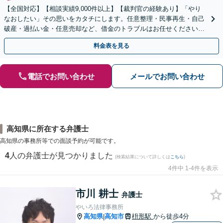
【全国対応】【相談実績9,000件以上】【裁判官の経験あり】「やり
なおしたい」その思いをカタチにします。任意整理・民事再生・自己
破産・過払い金・任意売却など、借金のトラブルはお任せください。
【初回相談無料】【全国対応可能】
料金表を見る
電話でお問い合わせ
メールでお問い合わせ
高知県に所在する弁護士
高知県の事務所等での面談予約が可能です。
4
人の弁護士が見つかりました
(検索結果について詳しくは
こちら
)
4件中 1-4件を表示
市川 耕士
弁護士
やいろ法律事務所
高知県
高知市
枡形駅
から徒歩4分
|