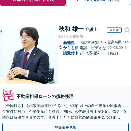
秋和 雄一
弁護士
東京都
秋和法律事務所
営業時間：09:
高知県
面談方法(対面・
からも相
電話・ビデオな
00~23:59（土
談受付中
ど)は応相談
日祝日）
不動産担保ローンの債務整理
【全国対応】【相談実績10000件以上】500件以上の自己破産や民事再
生案件に対応、企業倒産にも精通。初回から代表弁護士が対応。借金
問題は解決できますので、弁護士とともに最善の解決策を見つけまし
ょう【初回相談無料】【法テラス利用可】
料金表を見る