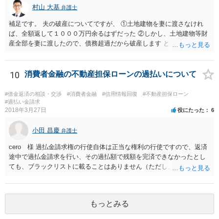
村山 大基
続人であれば、事件の記録の閲覧謄写も可能となりますが（民事執行
弁護士
法17条）、相続人であることを証明する必要があり、また、電話でど
補足です。 夫の破産についてですが、 ①土地建物を妻に渡さなけれ
こまで教えてくれるかは裁判所次第と思います。 民法148条 １ 次に
ば、全額返して１０００万円余るはずだった ②しかし、土地建物等財
掲げる事由がある場合には、その事由が終了する（申立ての取下げ又
産全部を妻に渡したので、債務超過だから破産します というのは裁判
は法律の規定に従わないことによる取消しによってその事由が終了し
所が認めないリスクがあるので、全体の進め方について是非相談に行
た場合にあっては、その終了の時から六箇月を経過する）までの間
かれると良いと思います。
は、時効は、完成しない。 二 担保権の実行 ２ 前項の場合には、
10
消費者金融の不動産担保ローンの過払いについて
時効は、同項各号に掲げる事由が終了した時から新たにその進行を始
める。ただし、申立ての取下げ又は法律の規定に従わないことによる
#借金返済の相談・交渉
#消費者金融
#信用情報回復
#不動産担保ローン
取消しによってその事由が終了した場合は、この限りでない。 ※改正
#過払い金請求
前民法 147条 時効は、次に掲げる事由によって中断する。 二 差押
2018年3月27日
役にたった
6
え、仮差押え又は仮処分 154条 差押え、仮差押え及び仮処分は、権利
者の請求により又は法律の規定に従わないことにより取り消されたと
小田 昌慶
弁護士
きは、時効の中断の効力を生じない。 157条 １ 中断した時効は、そ
の中断の事由が終了した時から、新たにその進行を始める。 改正附則
cero 様 過払金請求権の行使自体は正当な権利の行使ですので、返済
10条 ２ 施行日前に旧法第百四十七条に規定する時効の中断の事由又
途中で過払金請求を行い、その過払額で残額を完済できなかったとし
は旧法第百五十八条から第百六十一条までに規定する時効の停止の事
ても、ブラックリストに載ることはありません（ただし、過払額で完
由が生じた場合におけるこれらの事由の効力については、なお従前の
済できなかった残額について、その後に適切な返済ができなかった場
例による。
合は別問題です。）。 また、不動産担保ローンだからといって、過払
金請求ができないというものでもありません。 一般的に、不動産担保
もっとみる
ローンは法定利率内であることが多いため、過払金がない（若しくは
少額である）ということが多いだけであり、利息制限法の限度を超え