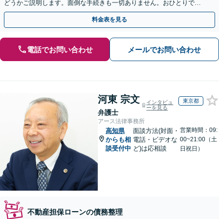
どうかご説明します。面倒な手続きも一切ありません。おひとりで悩
まず、お気軽にご相談ください。【電話相談可】
料金表を見る
電話でお問い合わせ
メールでお問い合わせ
河東 宗文
東京都
インタビュ
ーを見る
弁護士
アース法律事務所
営業時間：09:
高知県
面談方法(対面・
からも相
電話・ビデオな
00~21:00（土
談受付中
ど)は応相談
日祝日）
不動産担保ローンの債務整理