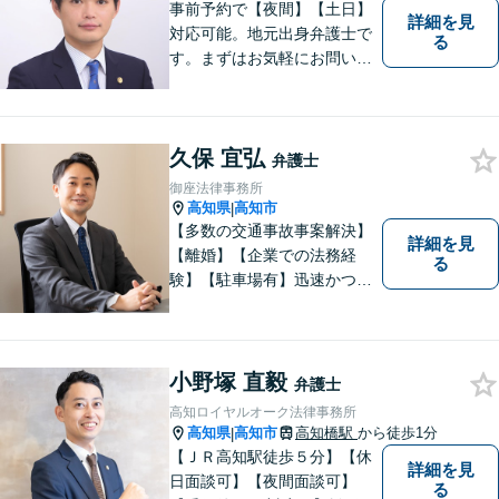
事前予約で【夜間】【土日】
詳細を見
対応可能。地元出身弁護士で
る
す。まずはお気軽にお問い合
わせください。
久保 宜弘
弁護士
御座法律事務所
高知県
高知市
|
【多数の交通事故事案解決】
詳細を見
【離婚】【企業での法務経
る
験】【駐車場有】迅速かつ丁
寧に、相反する需要を可能な
限り満たすよう対応いたしま
す。お気軽にご相談くださ
い。
小野塚 直毅
弁護士
高知ロイヤルオーク法律事務所
高知県
高知市
高知橋駅
から徒歩1分
|
【ＪＲ高知駅徒歩５分】【休
詳細を見
日面談可】【夜間面談可】
る