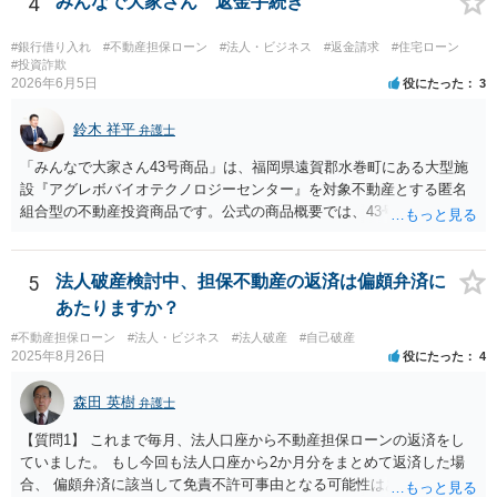
4
みんなで大家さん 返金手続き
#銀行借り入れ
#不動産担保ローン
#法人・ビジネス
#返金請求
#住宅ローン
#投資詐欺
2026年6月5日
役にたった
3
鈴木 祥平
弁護士
「みんなで大家さん43号商品」は、福岡県遠賀郡水巻町にある大型施
設『アグレボバイオテクノロジーセンター』を対象不動産とする匿名
組合型の不動産投資商品です。公式の商品概要では、43号は想定利回
り7.0％、運用期間5年1か月、1口100万円の商品とされ、当初満了日は
2025年7月31日、ただし対象不動産の売却が終わっていない場合は1年
を上限に延長することがあるとされています。 当初満了日が令和７年
5
法人破産検討中、担保不動産の返済は偏頗弁済に
７月３１日でしたが、令和７年6月に延長通知がなされて償還期限が令
あたりますか？
和８年７月３１日になっております。その後、令和７年９月頃になる
#不動産担保ローン
#法人・ビジネス
#法人破産
#自己破産
と、分配金の支払いも停止しており、状況としては厳しい状況にある
2025年8月26日
役にたった
4
と思われます。 また、内容証明郵便や解除のメールを送付されている
とのことですが、残念ながら、現在の都市綜研インベストファンド
森田 英樹
弁護士
は、任意の請求や解除通知に対して積極的に対応している状況にはあ
りません。実際、弁護士名で送付した内容証明に対しても何ら回答が
【質問1】 これまで毎月、法人口座から不動産担保ローンの返済をし
ないケースが少なくありません。そのため、現状では、内容証明やメ
ていました。 もし今回も法人口座から2か月分をまとめて返済した場
ールのみで返還を受けることは難しく、法的手続を取らなければ実質
合、 偏頗弁済に該当して免責不許可事由となる可能性はありますか？