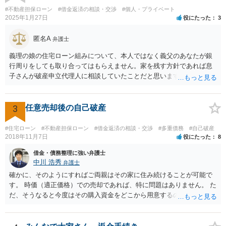
でも かなり率直な（身も蓋もない）意見を述べると、担保に供されて
#不動産担保ローン
#借金返済の相談・交渉
#個人・プライベート
いる共有持分を親族が取得することで不動産を守りたいのであれば、
2025年1月27日
役にたった
3
弁護士費用は長期分割などせず、親族等から援助して貰うことを模索
した方がよいと思います（弁護士費用の援助も馬鹿にならない金額で
匿名A
弁護士
すが、それによって共有持分を取得できる可能性が高くなるのであれ
義理の娘の住宅ローン組みについて、本人ではなく義父のあなたが銀
ば、他の共有者にとってもそれを支出するだけのメリットがあると思
行周りをしても取り合ってはもらえません。家を残す方針であれば息
います）。
子さんが破産申立代理人に相談していたことだと思います。きちんと
息子さん夫婦と今後の住居についての話し合いをしてください。
3
任意売却後の自己破産
#住宅ローン
#不動産担保ローン
#借金返済の相談・交渉
#多重債務
#自己破産
2018年11月7日
役にたった
8
借金・債務整理に強い弁護士
中川 浩秀
弁護士
確かに、そのようにすればご両親はその家に住み続けることが可能で
す。 時価（適正価格）での売却であれば、特に問題はありません。 た
だ、そうなると今度はその購入資金をどこから用意するのかという問
題になります。