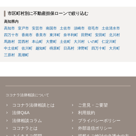
ている場合には過払金の請求は可能です。 元本が１００万円以上の場
合には、利息制限法上の上限利息は年利１５％なので、元本が６５０
市区町村別に不動産担保ローンで絞り込む
万円、年利１６％であれば、過払金が発生している可能性はありま
高知県内
す。 また、不動産担保ローンで問題となるのは、カードローン取引か
ら不動産担保ローンに切り替えている場合であり、この場合にカード
高知市
室戸市
安芸市
南国市
土佐市
須崎市
宿毛市
土佐清水市
ローン取引と不動産担保ローンを一連の取引として計算できるかとい
四万十市
香南市
香美市
東洋町
奈半利町
田野町
安田町
北川村
う問題があります。 これについて、一連性が否定された裁判例もいく
馬路村
芸西村
本山町
大豊町
土佐町
大川村
いの町
仁淀川町
つかあるため、不動産担保ローンについては過払金請求が難しいとい
中土佐町
佐川町
越知町
梼原町
日高村
津野町
四万十町
大月町
う話を聞いたのかもしれませんが、先ほど述べたように、不動産担保
三原村
黒潮町
ローンという理由で過払金請求ができないということはありません。
先ほど述べたように、過払金が発生している可能性はあるので、元
本、返済計画及び返済経過等の具体的な資料を用意して、一度弁護士
に相談するのがよいと考えます。
ココナラ法律相談について
ココナラ法律相談とは
ご意見・ご要望
法律Q&A
利用規約
法律相談コラム
プライバシーポリシー
ココナラとは
外部送信ポリシー
よくあるご質問
掲載をご検討の弁護士の方