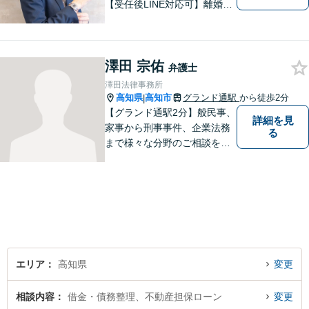
【受任後LINE対応可】離婚、
相続、交通事故、労働問題、
借金問題、刑事事件など、 お
気軽にご相談ください。
澤田 宗佑
弁護士
澤田法律事務所
高知県
高知市
グランド通駅
から徒歩2分
|
【グランド通駅2分】般民事、
詳細を見
家事から刑事事件、企業法務
る
まで様々な分野のご相談を受
け付けております。
エリア
高知県
変更
相談内容
借金・債務整理、不動産担保ローン
変更