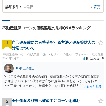
詳細条件
未選択
変更
不動産担保ローンの債務整理の法律Q&Aランキング
1
自己破産前に共有持分を守る方法と破産管財人の
対応について
#不動産担保ローン
#法人破産
#法人・ビジネス
#個人・プライベート
#自己破産
2025年8月21日
役にたった
5
川添 圭
弁護士
> （つまり破産開始決定決定前、破産管財人がつく前の段階でも交渉
が可能で > 担保権の債権者は直ちに抵当権の実行ということを防ぐこ
とが可能でしょうか？） 破産申立てを依頼した代理人弁護士が売買に
関与し、売却代金の使途を含めたすべての記録を残すといったやり方
が可能な場合もありますが、オーバーローン事案では売却代金が手元
に残らないことになるため、弁護士としても慎重な判断が求められま
2
会社倒産及び自己破産中にローンを組む
す。 > 例えば弁護士費用を分割で積立するなど半年、１年かかる場合