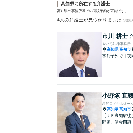
高知県に所在する弁護士
高知県の事務所等での面談予約が可能です。
4
人の弁護士が見つかりました
(検索結
市川 耕士
やいろ法律事務所
高知県
高知市
|
事前予約で【夜
小野塚 直
高知ロイヤルオー
高知県
高知市
|
【ＪＲ高知駅徒
問題、借金問題