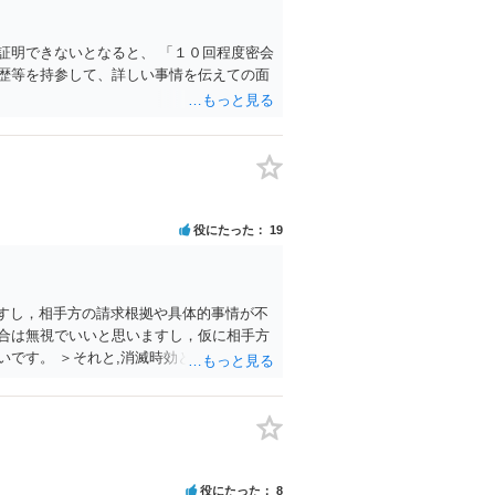
証明できないとなると、 「１０回程度密会
歴等を持参して、詳しい事情を伝えての面
役にたった
19
ますし，相手方の請求根拠や具体的事情が不
合は無視でいいと思いますし，仮に相手方
です。 ＞それと,消滅時効とかはどうな
役にたった
8