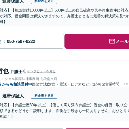
連帯保証人
料金表を見る
対応】【相談実績10000件以上】500件以上の自己破産や民事再生案件に対
が対応。借金問題は解決できますので、弁護士とともに最善の解決策を見つ
可】
せ
メール
哲也
弁護士
インタビューを見る
人エクセル国際法律事務所 九段南支店
県
からも相談受付中
面談方法(対面・電話・ビデオなど)は応相談
営業時間：00:0
連帯保証人
料金表を見る
対応】【弁護士歴30年以上】【優しく寄り添う弁護士】借金の督促・取り立
額できるかどうかご説明します。面倒な手続きも一切ありません。おひとり
相談可】