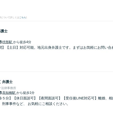
果について詳しくは
こちら
)
弁護士
枡形駅
から徒歩4分
間】【土日】対応可能。地元出身弁護士です。まずはお気軽にお問い合
毅
弁護士
ク法律事務所
高知橋駅
から徒歩1分
歩５分】【休日面談可】【夜間面談可】【受任後LINE対応可】離婚、
、刑事事件など、 お気軽にご相談ください。