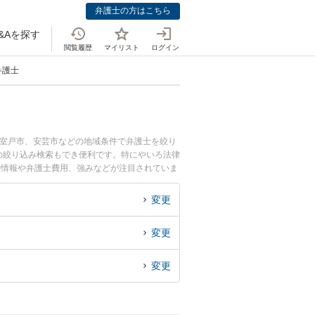
弁護士の方はこちら
&Aを探す
閲覧履歴
マイリスト
ログイン
弁護士
や室戸市、安芸市などの地域条件で弁護士を絞り
の絞り込み検索もでき便利です。特にやいろ法律
ル情報や弁護士費用、強みなどが注目されていま
豊富な近くの弁護士を検索したい』『初回相談無
変更
変更
変更