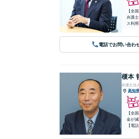
【全国
弁護士
ス利用
電話でお問い合わ
榎本 
弁護士法
高知
【全国
金が減
【電話