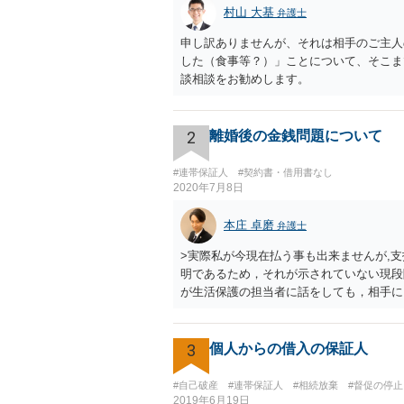
村山 大基
弁護士
申し訳ありませんが、それは相手のご主人
した（食事等？）」ことについて、そこま
談相談をお勧めします。
2
離婚後の金銭問題について
#連帯保証人
#契約書・借用書なし
2020年7月8日
本庄 卓磨
弁護士
>実際私が今現在払う事も出来ませんが,
明であるため，それが示されていない現段
が生活保護の担当者に話をしても，相手に
るんでしょうか？ 時効が主張できる可能
3
個人からの借入の保証人
#自己破産
#連帯保証人
#相続放棄
#督促の停止
2019年6月19日