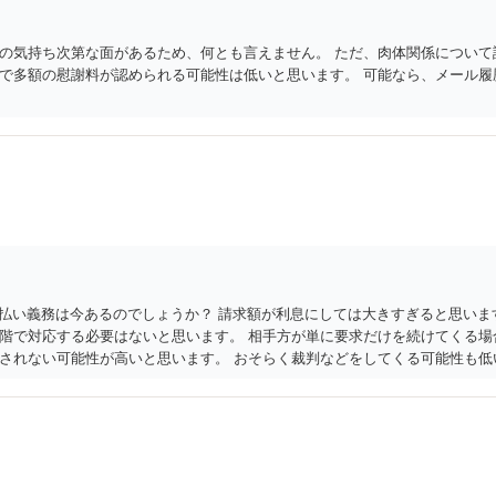
の気持ち次第な面があるため、何とも言えません。 ただ、肉体関係について
で多額の慰謝料が認められる可能性は低いと思います。 可能なら、メール履
支払い義務は今あるのでしょうか？ 請求額が利息にしては大きすぎると思い
階で対応する必要はないと思います。 相手方が単に要求だけを続けてくる場
されない可能性が高いと思います。 おそらく裁判などをしてくる可能性も低い
性はあり得ますが，相手方の主張内容が明らかでないため判断できません。