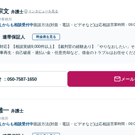
宗文
弁護士
インタビューを見る
律事務所
県
からも相談受付中
面談方法(対面・電話・ビデオなど)は応相談
営業時間：09:0
連帯保証人
料金表を見る
対応】【相談実績9,000件以上】【裁判官の経験あり】「やりなおしたい」
事再生・自己破産・過払い金・任意売却など、借金のトラブルはお任せくだ
せ
メール
雄一
弁護士
事務所
県
からも相談受付中
面談方法(対面・電話・ビデオなど)は応相談
営業時間：09:0