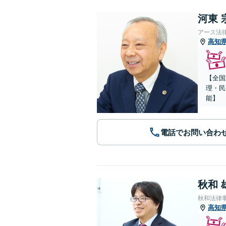
河東 
アース法
高知
【全国
理・民
能】
電話でお問い合わ
秋和 
秋和法律
高知