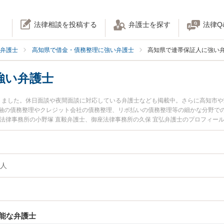
法律相談を投稿する
弁護士を探す
法律Q
弁護士
高知県で借金・債務整理に強い弁護士
高知県で連帯保証人に強い
強い弁護士
りました。休日面談や夜間面談に対応している弁護士なども掲載中。さらに高知市
融の債務整理やクレジット会社の債務整理、リボ払いの債務整理等の細かな分野で
ク法律事務所の小野塚 直毅弁護士、御座法律事務所の久保 宜弘弁護士のプロフィー
人のトラブルを今すぐに弁護士に相談したい』『連帯保証人のトラブル解決の実績
護士に相談予約したい』などでお困りの相談者さんにおすすめです。
人
能な弁護士