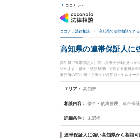
ココナラへ
ココナラ法律相談
高知県で法律相談できる
高知県の連帯保証人に
高知県で連帯保証人に強い弁護士が4名見つか
込めます。借金・債務整理に関係する消費者金
事務所の市川 耕士弁護士や高知ロイヤルオー
す。『高知県で土日や夜間に発生した連帯保証
料で連帯保証人を法律相談できる高知県内の弁
エリア
高知県
相談内容
借金・債務整理、連帯保証
詳細条件
未選択
連帯保証人に強い高知県から相談可