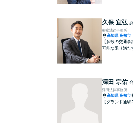
久保 宜弘
御座法律事務所
高知県
高知市
|
【多数の交通事
可能な限り満た
澤田 宗佑
澤田法律事務所
高知県
高知市
|
【グランド通駅