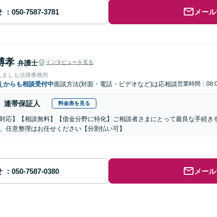
せ
メール
博孝
弁護士
インタビューを見る
人ましも法律事務所
県
からも相談受付中
面談方法(対面・電話・ビデオなど)は応相談
営業時間：08:0
連帯保証人
料金表を見る
対応】【相談無料】【借金分野に特化】ご相談者さまにとって最良な手続き
、任意整理はお任せください【分割払い可】
せ
メール