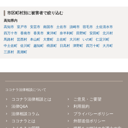
どです。 事故日が２月１日であれば、６か月経過は一般的には８月１
日頃と考えられます。ただし、症状固定日は機械的に６か月で決まる
市区町村別に被害者で絞り込む
ものではなく、治療経過や主治医の判断によります。初診日が２月２
高知県内
日であったことも含め、主治医と相談した方がよいでしょう。 症状固
高知市
室戸市
安芸市
南国市
土佐市
須崎市
宿毛市
土佐清水市
定後も、痛みが残っていれば通院自体は可能です。ただし、症状固定
後の治療費は、相手方保険会社から支払われない扱いになるので、健
四万十市
香南市
香美市
東洋町
奈半利町
田野町
安田町
北川村
康保険を使うか、自費になるか等を確認しておく必要があります。 ジ
馬路村
芸西村
本山町
大豊町
土佐町
大川村
いの町
仁淀川町
ャクソンテスト等の神経学的検査は、首や神経症状がある場合に行わ
中土佐町
佐川町
越知町
梼原町
日高村
津野町
四万十町
大月町
れることがありますが、必ず全員に必要な項目というわけではありま
三原村
黒潮町
せん。症状の内容を踏まえて、スパーリングテスト、腱反射、筋力、
知覚検査、可動域検査などの要否を医師が判断することになります。
後遺障害診断書では、自覚症状だけでなく、他覚所見、神経学的所
見、画像所見、症状の一貫性が重要になります。不安であれば、受診
前に症状の経過や現在困っていることをメモにまとめ、主治医に簡潔
に伝えるとよいと思います。状況によっては、診断書作成前に、伝え
ココナラ法律相談について
るべき症状や記載内容について弁護士に相談等することをお勧めいた
します。
ココナラ法律相談とは
ご意見・ご要望
法律Q&A
利用規約
法律相談コラム
プライバシーポリシー
ココナラとは
外部送信ポリシー