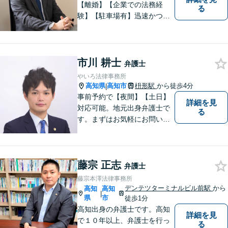
【離婚】【企業での法務経
る
験】【駐車場有】迅速かつ丁
寧に、相反する需要を可能な
限り満たすよう対応いたしま
す。お気軽にご相談くださ
い。
市川 耕士
弁護士
やいろ法律事務所
高知県
高知市
枡形駅
から徒歩4分
|
事前予約で【夜間】【土日】
詳細を見
対応可能。地元出身弁護士で
る
す。まずはお気軽にお問い合
わせください。
藤宗 正志
弁護士
藤宗本澤法律事務所
デンテツターミナルビル前駅
から
高知
高知
|
県
市
徒歩1分
高知出身の弁護士です。高知
詳細を見
で１０年以上、弁護士を行っ
る