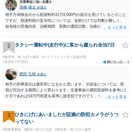
交通事故に強い弁護士
髙橋 俊太
弁護士
相手方保険会社から慰謝料約31万9,000円の提示を受けているとのこと
ですが、慰謝料額の妥当性については、金額だけでは判断が難しく、
叔母様の受傷内容、治療期間、実際の通院日数、治療終了の経緯、後
遺症の有無、相手方保険会社から提示されている示談内容の内訳等を
確認する必要があります。保険会社から提示される慰謝料額について
は、弁護士が介入することにより増額を検討できる場合がありますの
2
タクシー運転中(走行中)に客から蹴られ全治7日
で、以下の資料・情報を準備した上で、弁護士に個別に相談すること
をお勧めいたします。 ・相手方保険会社から届いている示談金額の提
#被害者
#むち打ち被害
#ドライブレコーダー証拠活用
示書類 ・叔母様の診断名、けがの内容 ・治療開始日及び治療終了日
2026年7月28日
役にたった
1
・入院の有無、通院回数 ・現在も症状が残っているか ・叔母様ご本人
やご家族等が加入している保険に、今回の事故で利用できる弁護士費
肥田 弘昭
弁護士
用特約が付帯しているか なお、被害者は叔母様ご本人となりますの
相手の刑事責任は傷害罪になるかと思います。示談金については、怪
で、弁護士が受任する場合には、叔母様ご本人の依頼意思等を確認す
我が完治する期間により変わります。交通事故の通院慰謝料を参考に1
る必要があります。日本語での十分な意思疎通が難しいとのことです
か月であれば19万円程度を基準に故意犯ですので１．５倍か2倍程度す
ので、そのあたりのご事情も踏まえて、依頼意思の確認方法等を検討
る金額が相場かと思います。完治の期間が延びればその分慰謝料額も
する必要があると思われます。
上がるかと思います。ご参考にしてください。
3
ひきにげにあいましたが証拠の防犯カメラがうつ
ってない
#自動車事故
#解決に向けた示談
#被害者
#むち打ち被害