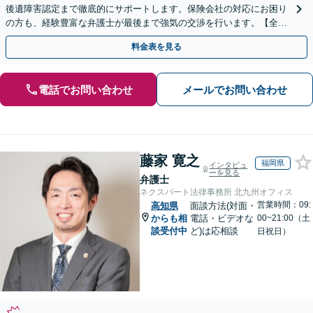
後遺障害認定まで徹底的にサポートします。保険会社の対応にお困り
の方も、経験豊富な弁護士が最後まで強気の交渉を行います。【全国
13拠点】お気軽にご相談ください。
料金表を見る
電話でお問い合わせ
メールでお問い合わせ
藤家 寛之
福岡県
インタビュ
ーを見る
弁護士
ネクスパート法律事務所 北九州オフィス
営業時間：09:
高知県
面談方法(対面・
からも相
電話・ビデオな
00~21:00（土
談受付中
ど)は応相談
日祝日）