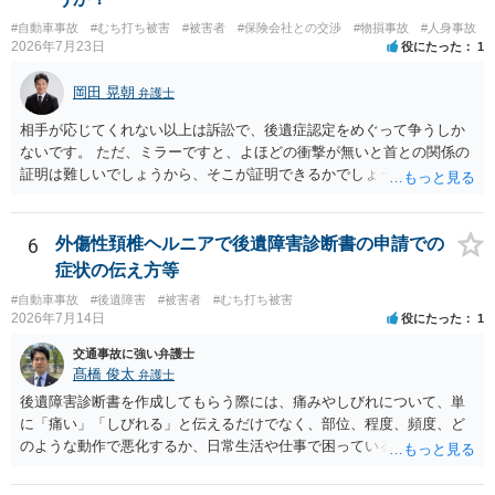
#自動車事故
#むち打ち被害
#被害者
#保険会社との交渉
#物損事故
#人身事故
2026年7月23日
役にたった
1
岡田 晃朝
弁護士
相手が応じてくれない以上は訴訟で、後遺症認定をめぐって争うしか
ないです。 ただ、ミラーですと、よほどの衝撃が無いと首との関係の
証明は難しいでしょうから、そこが証明できるかでしょうね。
6
外傷性頚椎ヘルニアで後遺障害診断書の申請での
症状の伝え方等
#自動車事故
#後遺障害
#被害者
#むち打ち被害
2026年7月14日
役にたった
1
交通事故に強い弁護士
髙橋 俊太
弁護士
後遺障害診断書を作成してもらう際には、痛みやしびれについて、単
に「痛い」「しびれる」と伝えるだけでなく、部位、程度、頻度、ど
のような動作で悪化するか、日常生活や仕事で困っていることを具体
的に伝えることが重要です。例えば、首から腕にしびれる、腰から足
に痛みが出る、長時間座れない、物を持つと痛い、夜間痛がある、な