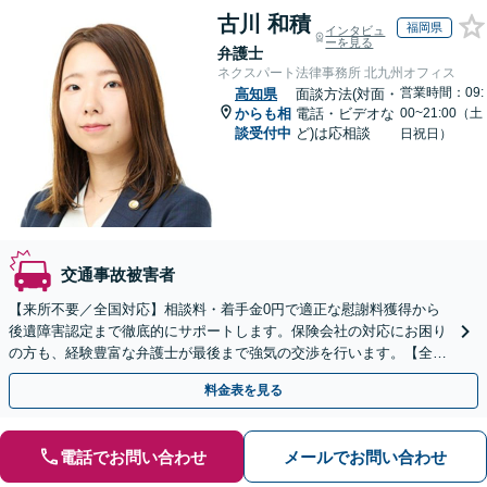
古川 和積
福岡県
インタビュ
ーを見る
弁護士
ネクスパート法律事務所 北九州オフィス
営業時間：09:
高知県
面談方法(対面・
からも相
電話・ビデオな
00~21:00（土
談受付中
ど)は応相談
日祝日）
交通事故被害者
【来所不要／全国対応】相談料・着手金0円で適正な慰謝料獲得から
後遺障害認定まで徹底的にサポートします。保険会社の対応にお困り
の方も、経験豊富な弁護士が最後まで強気の交渉を行います。【全国
13拠点】お気軽にご相談ください。
料金表を見る
電話でお問い合わせ
メールでお問い合わせ