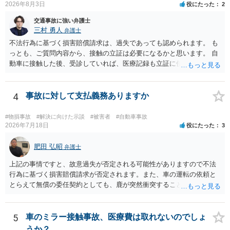
2026年8月3日
役にたった
2
交通事故に強い弁護士
三村 勇人
弁護士
不法行為に基づく損害賠償請求は、過失であっても認められます。 も
っとも、ご質問内容から、接触の立証は必要になるかと思います。 自
動車に接触した後、受診していれば、医療記録も立証に使えるかと思
います。 いずれにせよ、多角的に検討する必要がありますので、弁護
士にご相談ください。
4
事故に対して支払義務ありますか
#物損事故
#解決に向けた示談
#被害者
#自動車事故
2026年7月18日
役にたった
3
肥田 弘昭
弁護士
上記の事情ですと、故意過失が否定される可能性がありますので不法
行為に基づく損害賠償請求が否定されます。また、車の運転の依頼と
とらえて無償の委任契約としても、鹿が突然衝突することは予見がで
きませんので善管注意義務違反は否定され債務不履行に基づく損害賠
償請求も成立しない可能性があります。以上の理由から支払義務は否
定される可能性が高いです。ご参考にしてください。
5
車のミラー接触事故、医療費は取れないのでしょ
うか？