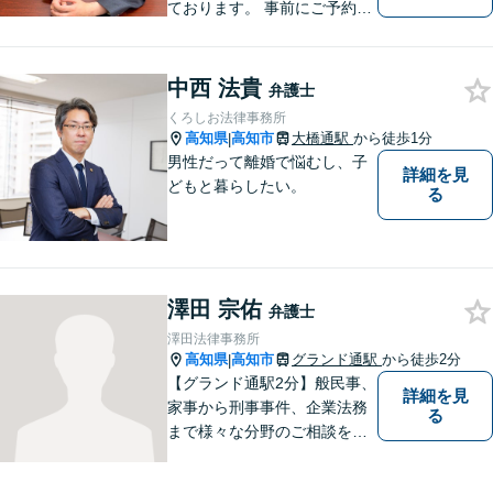
ております。 事前にご予約を
いただければ土日祝日もご相
談可能です。
中西 法貴
弁護士
くろしお法律事務所
高知県
高知市
大橋通駅
から徒歩1分
|
男性だって離婚で悩むし、子
詳細を見
どもと暮らしたい。
る
澤田 宗佑
弁護士
澤田法律事務所
高知県
高知市
グランド通駅
から徒歩2分
|
【グランド通駅2分】般民事、
詳細を見
家事から刑事事件、企業法務
る
まで様々な分野のご相談を受
け付けております。