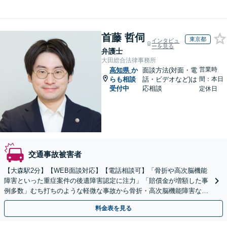
首藤 哲伺
東京都
インタビュ
ーを見る
弁護士
大田総合法律事務所
営業時
高知県
か
面談方法(対面・電
らも相談
話・ビデオなど)は
間：本日
受付中
応相談
定休日
交通事故被害者
【大森駅2分】【WEB面談対応】【電話相談可】「骨折や高次脳機能
障害といった重症案件の後遺障害認定に注力」「賠償金が増額した事
例多数」むち打ちのような軽微な事故から骨折・高次脳機能障害など
の重症事故まで、事故の規模に関わらず対応いたします
料金表を見る