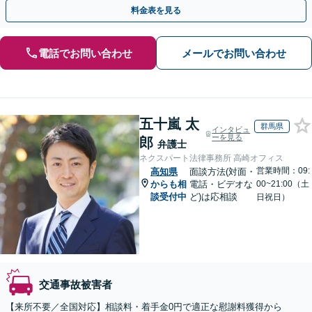
ムとなり示談交渉、休業損害、後遺障害等に対応。
料金表を見る
電話でお問い合わせ
メールでお問い合わせ
五十嵐 太
群馬県
インタビュ
ーを見る
郎
弁護士
ネクスパート法律事務所 高崎オフィス
営業時間：09:
高知県
面談方法(対面・
からも相
電話・ビデオな
00~21:00（土
談受付中
ど)は応相談
日祝日）
交通事故被害者
【来所不要／全国対応】相談料・着手金0円で適正な慰謝料獲得から