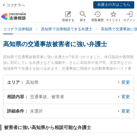
弁護士の方はこちら
ココナラへ
投稿する
探す
閲覧履歴
マイリスト
ログイン
ココナラ法律相談
高知県で法律相談できる弁護士
高知県で交通事故に
高知県の交通事故被害者に強い弁護士
高知県で交通事故被害者に強い弁護士が7名見つかりました。休日面談や夜間面
談に対応している弁護士なども掲載中。さらに高知市や室戸市、安芸市などの
地域条件で弁護士を絞り込めます。交通事故に関係する自動車事故やバイク事
故、自転車事故等の細かな分野での絞り込み検索もでき便利です。特に高知ロ
イヤルオーク法律事務所の小野塚 直毅弁護士ややいろ法律事務所の山本 尚吾弁
エリア
高知県
変更
護士、御座法律事務所の久保 宜弘弁護士のプロフィール情報や弁護士費用、強
みなどが注目されています。『高知県で土日や夜間に発生した交通事故被害者
相談内容
交通事故、被害者
変更
のトラブルを今すぐに弁護士に相談したい』『交通事故被害者のトラブル解決
の実績豊富な近くの弁護士を検索したい』『初回相談無料で交通事故被害者を
法律相談できる高知県内の弁護士に相談予約したい』などでお困りの相談者さ
詳細条件
未選択
変更
んにおすすめです。
被害者に強い高知県から相談可能な弁護士