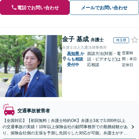
電話でお問い合わせ
メールでお問い合わせ
金子 基成
弁護士
埼玉県
弁護士法人九重法律事務所
営業時
高知県
か
面談方法(対面・電
らも相談
話・ビデオなど)は
間：本日
受付中
応相談
定休日
交通事故被害者
【全国対応】【初回無料｜弁護士特約OK】弁護士3名で3,000件以上
の交通事故の実績！10年以上保険会社の顧問事務所での勤務経験があ
り、保険会社側の主張を予測し先回りした対応が可能。弁護士がチー