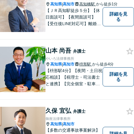
高知県
高知市
高知橋駅
から徒歩1分
|
【ＪＲ高知駅徒歩５分】【休
詳細を見
日面談可】【夜間面談可】
る
【受任後LINE対応可】離婚、
相続、交通事故、労働問題、
借金問題、刑事事件など、 お
気軽にご相談ください。
山本 尚吾
弁護士
やいろ法律事務所
高知県
高知市
枡形駅
から徒歩4分
|
【枡形駅4分】【夜間・土日祝
詳細を見
応相談】【税理士・司法書士
る
と連携】【完全個室・駐車場
完備】安心して相談できる環
境。相続や交通事故を専門分
野として対応し、分かりやす
久保 宜弘
い説明と親身な対応で納得の
弁護士
いく解決を目指します。最後
御座法律事務所
まで粘り強くサポートいたし
高知県
高知市
|
ます。
【多数の交通事故事案解決】
詳細を見