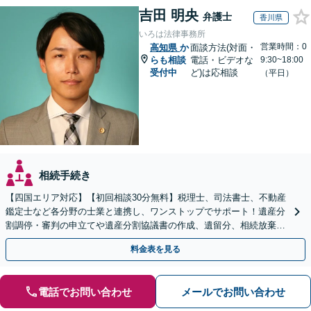
吉田 明央
弁護士
香川県
いろは法律事務所
営業時間：0
高知県
か
面談方法(対面・
らも相談
電話・ビデオな
9:30~18:00
受付中
ど)は応相談
（平日）
相続手続き
【四国エリア対応】【初回相談30分無料】税理士、司法書士、不動産
鑑定士など各分野の士業と連携し、ワンストップでサポート！遺産分
割調停・審判の申立てや遺産分割協議書の作成、遺留分、相続放棄、
遺言書など幅広いご相談に対応【オンライン面談OK】
料金表を見る
電話でお問い合わせ
メールでお問い合わせ