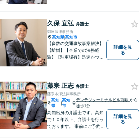
久保 宜弘
弁護士
御座法律事務所
高知県
高知市
|
【多数の交通事故事案解決】
詳細を見
【離婚】【企業での法務経
る
験】【駐車場有】迅速かつ丁
寧に、相反する需要を可能な
限り満たすよう対応いたしま
す。お気軽にご相談くださ
い。
藤宗 正志
弁護士
藤宗本澤法律事務所
デンテツターミナルビル前駅
から
高知
高知
|
県
市
徒歩1分
高知出身の弁護士です。高知
詳細を見
で１０年以上、弁護士を行っ
る
ております。 事前にご予約を
いただければ土日祝日もご相