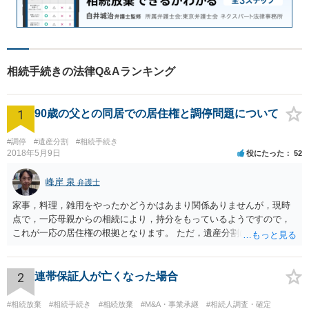
相続手続きの法律Q&Aランキング
1
90歳の父との同居での居住権と調停問題について
#調停
#遺産分割
#相続手続き
2018年5月9日
役にたった
52
峰岸 泉
弁護士
家事，料理，雑用をやったかどうかはあまり関係ありませんが，現時
点で，一応母親からの相続により，持分をもっているようですので，
これが一応の居住権の根拠となります。 ただ，遺産分割により，母の
持分を父親が取得した場合，住み続けるのは難しいかも知れません。
2
連帯保証人が亡くなった場合
#相続放棄
#相続手続き
#相続放棄
#M&A・事業承継
#相続人調査・確定