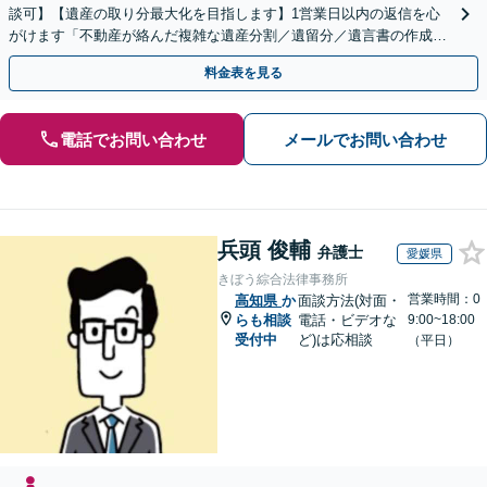
談可】【遺産の取り分最大化を目指します】1営業日以内の返信を心
がけます「不動産が絡んだ複雑な遺産分割／遺留分／遺言書の作成・
執行／事業承継など、お任せください」【休日相談あり】
料金表を見る
電話でお問い合わせ
メールでお問い合わせ
兵頭 俊輔
弁護士
愛媛県
きぼう綜合法律事務所
営業時間：0
高知県
か
面談方法(対面・
らも相談
電話・ビデオな
9:00~18:00
受付中
ど)は応相談
（平日）