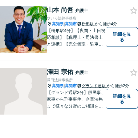
談可能です。
山本 尚吾
弁護士
やいろ法律事務所
高知県
高知市
枡形駅
から徒歩4分
|
【枡形駅4分】【夜間・土日祝
詳細を見
応相談】【税理士・司法書士
る
と連携】【完全個室・駐車場
完備】安心して相談できる環
境。相続や交通事故を専門分
野として対応し、分かりやす
澤田 宗佑
い説明と親身な対応で納得の
弁護士
いく解決を目指します。最後
澤田法律事務所
まで粘り強くサポートいたし
高知県
高知市
グランド通駅
から徒歩2分
|
ます。
【グランド通駅2分】般民事、
詳細を見
家事から刑事事件、企業法務
る
まで様々な分野のご相談を受
け付けております。