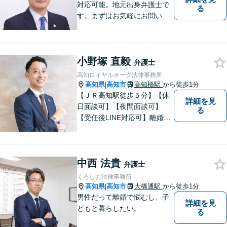
対応可能。地元出身弁護士で
る
す。まずはお気軽にお問い合
わせください。
小野塚 直毅
弁護士
高知ロイヤルオーク法律事務所
高知県
高知市
高知橋駅
から徒歩1分
|
【ＪＲ高知駅徒歩５分】【休
詳細を見
日面談可】【夜間面談可】
る
【受任後LINE対応可】離婚、
相続、交通事故、労働問題、
借金問題、刑事事件など、 お
気軽にご相談ください。
中西 法貴
弁護士
くろしお法律事務所
高知県
高知市
大橋通駅
から徒歩1分
|
男性だって離婚で悩むし、子
詳細を見
どもと暮らしたい。
る