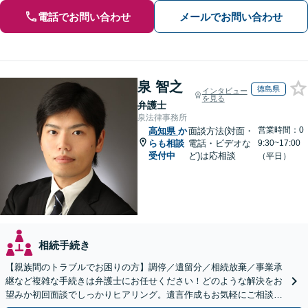
電話でお問い合わせ
メールでお問い合わせ
泉 智之
徳島県
インタビュー
を見る
弁護士
泉法律事務所
営業時間：0
高知県
か
面談方法(対面・
らも相談
電話・ビデオな
9:30~17:00
受付中
ど)は応相談
（平日）
相続手続き
【親族間のトラブルでお困りの方】調停／遺留分／相続放棄／事業承
継など複雑な手続きは弁護士にお任せください！どのような解決をお
望みか初回面談でしっかりヒアリング。遺言作成もお気軽にご相談く