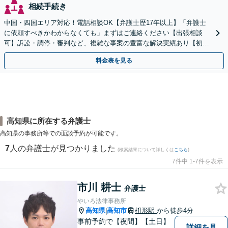
相続手続き
中国・四国エリア対応！電話相談OK【弁護士歴17年以上】「弁護士
に依頼すべきかわからなくても」まずはご連絡ください【出張相談
可】訴訟・調停・審判など、複雑な事案の豊富な解決実績あり【初回
相談無料】初回面談のみで解決できるケースもあります
料金表を見る
高知県に所在する弁護士
高知県の事務所等での面談予約が可能です。
7
人の弁護士が見つかりました
(検索結果について詳しくは
こちら
)
7件中 1-7件を表示
市川 耕士
弁護士
やいろ法律事務所
高知県
高知市
枡形駅
から徒歩4分
|
事前予約で【夜間】【土日】
詳細を見