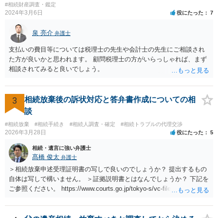
#相続財産調査・鑑定
2024年3月6日
役にたった
7
泉 亮介
弁護士
支払いの費目等については税理士の先生や会計士の先生にご相談され
た方が良いかと思われます。 顧問税理士の方がいらっしゃれば、まず
相談されてみると良いでしょう。
3
相続放棄後の訴状対応と答弁書作成についての相
談
#相続放棄
#相続手続き
#相続人調査・確定
#相続トラブルの代理交渉
2026年3月28日
役にたった
5
相続・遺言に強い弁護士
髙橋 俊太
弁護士
＞相続放棄申述受理証明書の写しで良いのでしょうか？ 提出するもの
自体は写しで構いません。 ＞証拠説明書とはなんでしょうか？ 下記を
ご参照ください。 https://www.courts.go.jp/tokyo-s/vc-files/tokyo-s/file/
14-1kisairei.pdf