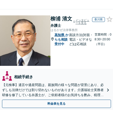
柳浦 清文
香川県
インタビュ
ーを見る
弁護士
はるかぜ法律事務所
営業時間：0
高知県
か
面談方法(対面・
らも相談
電話・ビデオな
8:30~20:00
受付中
ど)は応相談
（平日）
相続手続き
【元検事】遺言や遺産問題は、親族間の様々な問題が背景にあり、必
ずしも法律だけでは割り切れないものがあります。介護福祉士実務者
研修を修了している弁護士が、ご依頼者様のお気持ちを酌み、税理士
など他士業とも密接に連携しながら丁寧に対応いたします。
料金表を見る