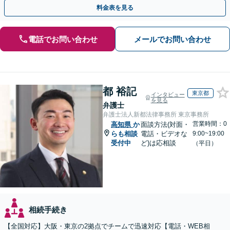
ださい。
料金表を見る
電話でお問い合わせ
メールでお問い合わせ
都 裕記
東京都
インタビュー
を見る
弁護士
弁護士法人新都法律事務所 東京事務所
営業時間：0
高知県
か
面談方法(対面・
らも相談
電話・ビデオな
9:00~19:00
受付中
ど)は応相談
（平日）
相続手続き
【全国対応】大阪・東京の2拠点でチームで迅速対応【電話・WEB相