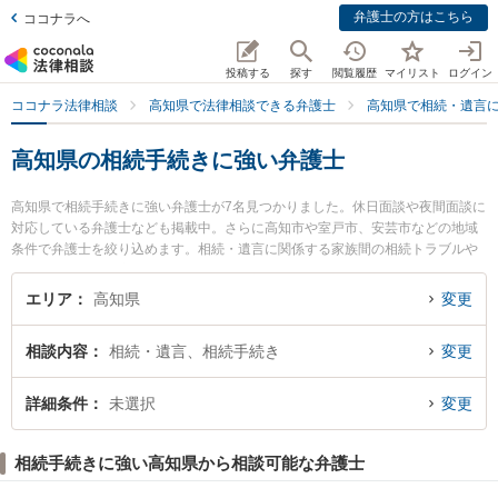
弁護士の方はこちら
ココナラへ
投稿する
探す
閲覧履歴
マイリスト
ログイン
ココナラ法律相談
高知県で法律相談できる弁護士
高知県で相続・遺言
高知県の相続手続きに強い弁護士
高知県で相続手続きに強い弁護士が7名見つかりました。休日面談や夜間面談に
対応している弁護士なども掲載中。さらに高知市や室戸市、安芸市などの地域
条件で弁護士を絞り込めます。相続・遺言に関係する家族間の相続トラブルや
認知症の相続、遺産分割等の細かな分野での絞り込み検索もでき便利です。特
にやいろ法律事務所の市川 耕士弁護士や高知ロイヤルオーク法律事務所の小野
エリア
高知県
変更
塚 直毅弁護士、くろしお法律事務所の中西 法貴弁護士のプロフィール情報や弁
護士費用、強みなどが注目されています。『高知県で土日や夜間に発生した相
相談内容
相続・遺言、相続手続き
変更
続手続きのトラブルを今すぐに弁護士に相談したい』『相続手続きのトラブル
解決の実績豊富な近くの弁護士を検索したい』『初回相談無料で相続手続きを
法律相談できる高知県内の弁護士に相談予約したい』などでお困りの相談者さ
詳細条件
未選択
変更
んにおすすめです。
相続手続きに強い高知県から相談可能な弁護士