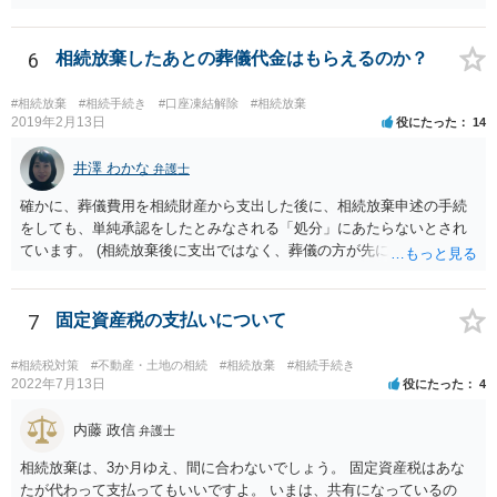
相続放棄すると、600万円の枠が一つ減ります。よって、4800万円の
範囲となります。 一般的には、全員で相続する方が税金はお得です。
また、全員で相続しても、話し合いの結果、親がすべて相続と決める
6
相続放棄したあとの葬儀代金はもらえるのか？
こともできます。この場合でも相続の非課税枠は、全員で相続した540
0万円分使えます。 父が亡くなり、母が全部相続すると、母から三人
#相続放棄
#相続手続き
#口座凍結解除
#相続放棄
で相続する際は、4800万円が非課税枠となります。 そうすると、母が
2019年2月13日
役にたった
14
亡くなってから相続すると、両親のどちらかが亡くなってから相続す
るより非課税の枠が減少します。 計画的に相続をするのがおすすめと
井澤 わかな
弁護士
いうことになります。これ以外にも気をつける点はあるかもしれませ
確かに、葬儀費用を相続財産から支出した後に、相続放棄申述の手続
んので、一度相談して想定するのがおすすめと思います。
をしても、単純承認をしたとみなされる「処分」にあたらないとされ
ています。 (相続放棄後に支出ではなく、葬儀の方が先に来るのが通常
だと思いますので、葬儀→葬儀費用を相続財産から支出→相続放棄申
述の手続ということだと思いますが) ただ、葬儀費用ならいくらでもよ
いということではなく、身分相応の、社会的儀式として当然認められ
7
固定資産税の支払いについて
る程度の金額に留まると考えた方がよいです。 もし、相続人の皆さん
に葬儀費用を支出する経済力がなく、質素な葬儀を行った費用であれ
#相続税対策
#不動産・土地の相続
#相続放棄
#相続手続き
ば相続財産から支出しても単純承認と認められない可能性が高いの
2022年7月13日
役にたった
4
で、相続放棄申述が受理される可能性も高いと思います。
内藤 政信
弁護士
相続放棄は、3か月ゆえ、間に合わないでしょう。 固定資産税はあな
たが代わって支払ってもいいですよ。 いまは、共有になっているの