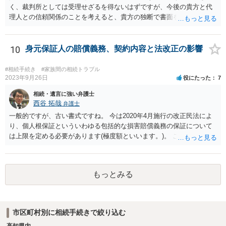
く、裁判所としては受理せざるを得ないはずですが、今後の貴方と代
理人との信頼関係のことを考えると、貴方の独断で書面を提出したり
裁判所に電話したりするのはお勧めしにくいところです。 現在の弁護
士が主張書面の提出を渋っているようですが、弁護士として提出の実
益がないと考えている可能性もあると思いますので、そのあたりも含
10
身元保証人の賠償義務、契約内容と法改正の影響
めて、弁護士見解を確認等するためによく打ち合わせた方がよいと思
います。単に面倒臭いということで書面提出をしないということであ
#相続手続き
#家族間の相続トラブル
れば、当該弁護士との委任関係を修了した上で、貴方のほうで書面提
2023年9月26日
役にたった
7
出することを検討なさった方がよいでしょう。
相続・遺言に強い弁護士
西谷 拓哉
弁護士
一般的ですが、古い書式ですね。 今は2020年4月施行の改正民法によ
り、個人根保証といういわゆる包括的な損害賠償義務の保証について
は上限を定める必要があります(極度額といいます。)。 この書式にサ
インしても、実際は連帯保証部分は民法465条の2②により無効とな
り、会社側は請求できない可能性が高そうです。
もっとみる
市区町村別に相続手続きで絞り込む
高知県内