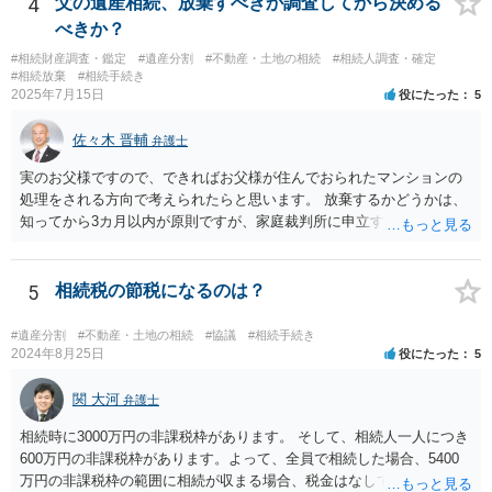
4
父の遺産相続、放棄すべきか調査してから決める
べきか？
#相続財産調査・鑑定
#遺産分割
#不動産・土地の相続
#相続人調査・確定
#相続放棄
#相続手続き
2025年7月15日
役にたった
5
佐々木 晋輔
弁護士
実のお父様ですので、できればお父様が住んでおられたマンションの
処理をされる方向で考えられたらと思います。 放棄するかどうかは、
知ってから3カ月以内が原則ですが、家庭裁判所に申立すれば3カ月の
期間を伸長することができます。 その間に、財産の状況を調査して、
放棄するかどうか決めることができます。 銀行やサラ金が数年も放置
することはありませんので、数年後に借金が発見される可能性はほぼ
5
相続税の節税になるのは？
ありません。 なお、私が扱った相続放棄を検討していた案件で、期間
伸長して調査したところ、サラ金に対する過払金など相当な財産が見
#遺産分割
#不動産・土地の相続
#協議
#相続手続き
つかったため相続したという事例がありました。
2024年8月25日
役にたった
5
関 大河
弁護士
相続時に3000万円の非課税枠があります。 そして、相続人一人につき
600万円の非課税枠があります。よって、全員で相続した場合、5400
万円の非課税枠の範囲に相続が収まる場合、税金はなしです。 一人が