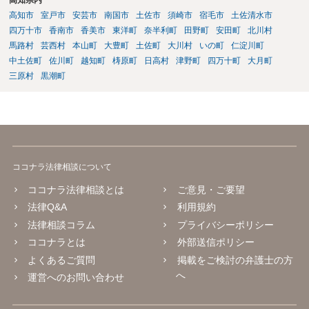
高知市
室戸市
安芸市
南国市
土佐市
須崎市
宿毛市
土佐清水市
四万十市
香南市
香美市
東洋町
奈半利町
田野町
安田町
北川村
馬路村
芸西村
本山町
大豊町
土佐町
大川村
いの町
仁淀川町
中土佐町
佐川町
越知町
梼原町
日高村
津野町
四万十町
大月町
三原村
黒潮町
ココナラ法律相談について
ココナラ法律相談とは
ご意見・ご要望
法律Q&A
利用規約
法律相談コラム
プライバシーポリシー
ココナラとは
外部送信ポリシー
よくあるご質問
掲載をご検討の弁護士の方
へ
運営へのお問い合わせ