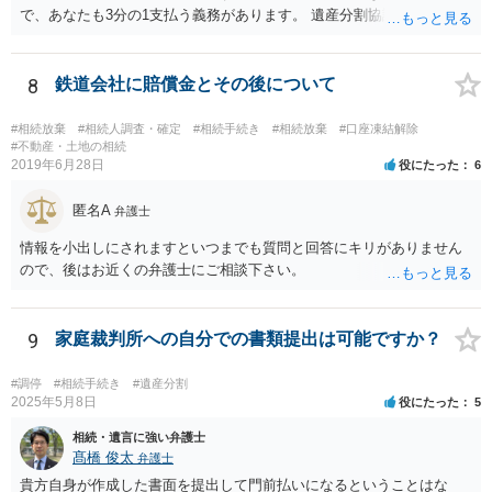
で、あなたも3分の1支払う義務があります。 遺産分割協議をして、不
動産取得者を決めて、相続登記する必要があります。 登記名義人に支
払い義務があります。
8
鉄道会社に賠償金とその後について
#相続放棄
#相続人調査・確定
#相続手続き
#相続放棄
#口座凍結解除
#不動産・土地の相続
2019年6月28日
役にたった
6
匿名A
弁護士
情報を小出しにされますといつまでも質問と回答にキリがありません
ので、後はお近くの弁護士にご相談下さい。
9
家庭裁判所への自分での書類提出は可能ですか？
#調停
#相続手続き
#遺産分割
2025年5月8日
役にたった
5
相続・遺言に強い弁護士
髙橋 俊太
弁護士
貴方自身が作成した書面を提出して門前払いになるということはな