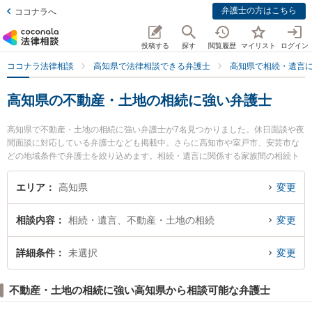
弁護士の方はこちら
ココナラへ
投稿する
探す
閲覧履歴
マイリスト
ログイン
ココナラ法律相談
高知県で法律相談できる弁護士
高知県で相続・遺言
高知県の不動産・土地の相続に強い弁護士
高知県で不動産・土地の相続に強い弁護士が7名見つかりました。休日面談や夜
間面談に対応している弁護士なども掲載中。さらに高知市や室戸市、安芸市な
どの地域条件で弁護士を絞り込めます。相続・遺言に関係する家族間の相続ト
ラブルや認知症の相続、遺産分割等の細かな分野での絞り込み検索もでき便利
です。特に御座法律事務所の久保 宜弘弁護士ややいろ法律事務所の山本 尚吾弁
エリア
高知県
変更
護士、くろしお法律事務所の中西 法貴弁護士のプロフィール情報や弁護士費
用、強みなどが注目されています。『高知県で土日や夜間に発生した不動産・
相談内容
相続・遺言、不動産・土地の相続
変更
土地の相続のトラブルを今すぐに弁護士に相談したい』『不動産・土地の相続
のトラブル解決の実績豊富な近くの弁護士を検索したい』『初回相談無料で不
動産・土地の相続を法律相談できる高知県内の弁護士に相談予約したい』など
詳細条件
未選択
変更
でお困りの相談者さんにおすすめです。
不動産・土地の相続に強い高知県から相談可能な弁護士