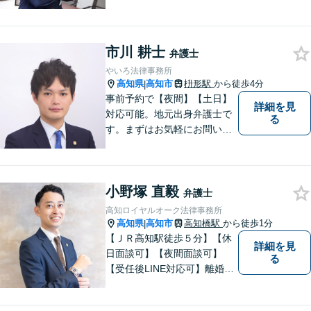
市川 耕士
弁護士
やいろ法律事務所
高知県
高知市
枡形駅
から徒歩4分
|
事前予約で【夜間】【土日】
詳細を見
対応可能。地元出身弁護士で
る
す。まずはお気軽にお問い合
わせください。
小野塚 直毅
弁護士
高知ロイヤルオーク法律事務所
高知県
高知市
高知橋駅
から徒歩1分
|
【ＪＲ高知駅徒歩５分】【休
詳細を見
日面談可】【夜間面談可】
る
【受任後LINE対応可】離婚、
相続、交通事故、労働問題、
借金問題、刑事事件など、 お