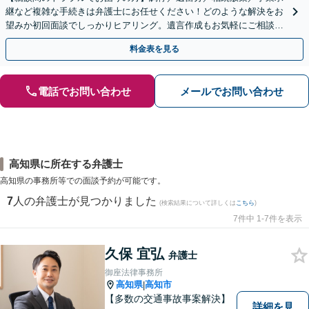
継など複雑な手続きは弁護士にお任せください！どのような解決をお
望みか初回面談でしっかりヒアリング。遺言作成もお気軽にご相談く
ださい。
料金表を見る
電話でお問い合わせ
メールでお問い合わせ
高知県に所在する弁護士
高知県の事務所等での面談予約が可能です。
7
人の弁護士が見つかりました
(検索結果について詳しくは
こちら
)
7件中 1-7件を表示
久保 宜弘
弁護士
御座法律事務所
高知県
高知市
|
【多数の交通事故事案解決】
詳細を見