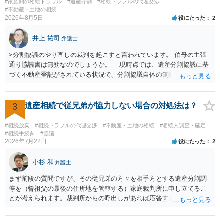
#家族間の相続トラブル
#遺産分割
#相続トラブルの代理交渉
はないので、ｍｉｎｔｓでの提出の必要は無いと思います。郵送（期
#不動産・土地の相続
2026年8月5日
役にたった
2
限までに届けばよい）で十分です。 詳細は、書面記載の裁判所書記官
にお問い合わせください。 以上、ご参考まで。
井上 祐司
弁護士
>分割協議のやり直しの裁判を起こすと言われています。 伯母の主張
通り協議書は無効なのでしょうか。 現時点では、遺産分割協議に基
づく不動産登記がされている状況で、分割協議自体の無効を裁判所が
認めたわけではないので、分割協議の効力に影響はありません。 先
方の訴訟の主張及び立証次第ですが、 ・御祖母様の認知能力に関する
医師の意見書、筆跡鑑定 が提出されればその効力が否定される可能性
3
遺産相続で従兄弟が協力しない場合の対処法は？
はありますが、 ・伯母様自身が分割協議に加わっていること ・御祖母
様の意に反する遺産分割協議を行う実益が誰にあったかの立証が困難
#相続放棄
#相続トラブルの代理交渉
#不動産・土地の相続
#相続人調査・確定
であること からすると、実際に遺産分割協議の効力が否定される可能
#相続手続き
#協議
2026年7月22日
役にたった
2
性はそれほど高くない（立証のハードルは非常に高い）ということが
言えると思います。
小杉 和
弁護士
まず前段の質問ですが、その従兄弟の方々を相手方とする遺産分割調
停を（曾祖父の最後の住所地を管轄する）家庭裁判所に申し立てるこ
とが考えられます。裁判所からの呼出しがあれば応答する可能性がま
だあるのではないでしょうか。 後段の質問については、相続放棄は可
能と思われます。時間が思った以上にないので必要書類をてきぱきと