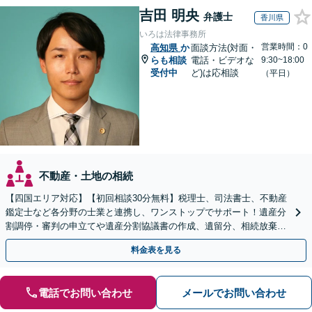
吉田 明央
弁護士
香川県
いろは法律事務所
営業時間：0
高知県
か
面談方法(対面・
らも相談
電話・ビデオな
9:30~18:00
受付中
ど)は応相談
（平日）
不動産・土地の相続
【四国エリア対応】【初回相談30分無料】税理士、司法書士、不動産
鑑定士など各分野の士業と連携し、ワンストップでサポート！遺産分
割調停・審判の申立てや遺産分割協議書の作成、遺留分、相続放棄、
遺言書など幅広いご相談に対応【オンライン面談OK】
料金表を見る
電話でお問い合わせ
メールでお問い合わせ