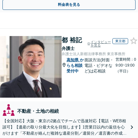
相談無料】初回面談のみで解決できるケースもあります
料金表を見る
都 裕記
東京都
インタビュー
を見る
弁護士
弁護士法人新都法律事務所 東京事務所
営業時間：0
高知県
か
面談方法(対面・
らも相談
電話・ビデオな
9:00~19:00
受付中
ど)は応相談
（平日）
不動産・土地の相続
【全国対応】大阪・東京の2拠点でチームで迅速対応【電話・WEB相
談可】【遺産の取り分最大化を目指します】1営業日以内の返信を心
がけます「不動産が絡んだ複雑な遺産分割／遺留分／遺言書の作成・