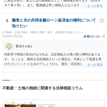
に規定があり、あなたは代襲相続人として相続権があります（民法８
８７条２項）。 また、配偶者は常に相続人となります（民法８９０
条）。 「祖父の子供３人」の方の配偶者がご健在であれば、その方に
も相続権があります。つまり、孫５人に加えて「おじ又はおば」にも
相続権がある可能性があります。
6
義母と夫の共同名義ローン返済金の権利について
知りたい
#不動産・土地の相続
#相続人調査・確定
#家族間の相続トラブル
2026年7月25日
役にたった
1
匿名A
弁護士
約款等で特段の定めがなければ、法定相続人が受け取り権利がありま
す。 もっとも、義母も法定相続人だった場合は、代表として返還を受
けたということ になるのでしょうから、後日、法定相続分に基づいて
精算を求めることは可能と思います。
不動産・土地の相続に関連する法律相談コラム