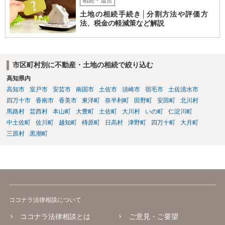
相続・遺言
土地の相続手続き│分割方法や評価方
法、税金の軽減策など解説
市区町村別に不動産・土地の相続で絞り込む
高知県内
高知市
室戸市
安芸市
南国市
土佐市
須崎市
宿毛市
土佐清水市
四万十市
香南市
香美市
東洋町
奈半利町
田野町
安田町
北川村
馬路村
芸西村
本山町
大豊町
土佐町
大川村
いの町
仁淀川町
中土佐町
佐川町
越知町
梼原町
日高村
津野町
四万十町
大月町
三原村
黒潮町
ココナラ法律相談について
ココナラ法律相談とは
ご意見・ご要望