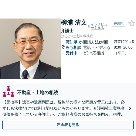
柳浦 清文
香川県
インタビュ
ーを見る
弁護士
はるかぜ法律事務所
営業時間：0
高知県
か
面談方法(対面・
らも相談
電話・ビデオな
8:30~20:00
受付中
ど)は応相談
（平日）
不動産・土地の相続
【元検事】遺言や遺産問題は、親族間の様々な問題が背景にあり、必
ずしも法律だけでは割り切れないものがあります。介護福祉士実務者
研修を修了している弁護士が、ご依頼者様のお気持ちを酌み、税理士
など他士業とも密接に連携しながら丁寧に対応いたします。
料金表を見る