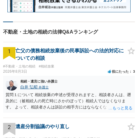
不動産・土地の相続の法律Q&Aランキング
1
亡父の債務相続放棄後の民事訴訟への法的対応に
ついての相談
#不動産・土地の相続
#相続放棄
2026年8月3日
役にたった
3
相続・遺言に強い弁護士
白井 弘昭
弁護士
質問１について 相続放棄の申述が受理されますと、相談者さんは、遡
及的に（被相続人の死亡時にさかのぼって）相続人ではなくなりま
す。 よって、相談者さんは訴訟の相手方にはならなくなるので（明け
渡し請求の対象ではなくなるので）請求棄却となります。 相続放棄受
理証明を家庭裁判所で取得し、コピーを答弁書に添えて裁判所に提出
してください。 質問２について 請求棄却を求める答弁書を提出すれ
2
遺産分割協議のやり直し
ば、第１回期日は出席する必要がありません。その日は差支え（用事
があり出席できない）との記載で十分です。 質問３について 弁護士で