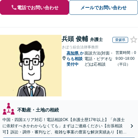
電話でお問い合わせ
メールでお問い合わせ
兵頭 俊輔
弁護士
愛媛県
きぼう綜合法律事務所
営業時間：0
高知県
か
面談方法(対面・
らも相談
電話・ビデオな
9:00~18:00
受付中
ど)は応相談
（平日）
不動産・土地の相続
中国・四国エリア対応！電話相談OK【弁護士歴17年以上】「弁護士
に依頼すべきかわからなくても」まずはご連絡ください【出張相談
可】訴訟・調停・審判など、複雑な事案の豊富な解決実績あり【初回