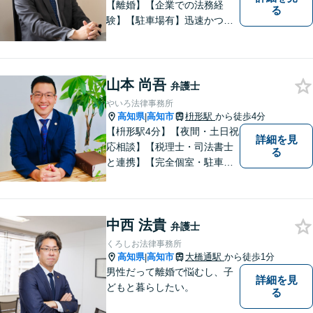
【離婚】【企業での法務経
る
験】【駐車場有】迅速かつ丁
寧に、相反する需要を可能な
限り満たすよう対応いたしま
す。お気軽にご相談くださ
い。
山本 尚吾
弁護士
やいろ法律事務所
高知県
高知市
枡形駅
から徒歩4分
|
【枡形駅4分】【夜間・土日祝
詳細を見
応相談】【税理士・司法書士
る
と連携】【完全個室・駐車場
完備】安心して相談できる環
境。相続や交通事故を専門分
野として対応し、分かりやす
中西 法貴
い説明と親身な対応で納得の
弁護士
いく解決を目指します。最後
くろしお法律事務所
まで粘り強くサポートいたし
高知県
高知市
大橋通駅
から徒歩1分
|
ます。
男性だって離婚で悩むし、子
詳細を見
どもと暮らしたい。
る