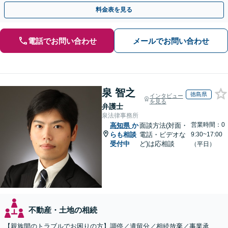
執行／事業承継など、お任せください」【休日相談あり】
料金表を見る
電話でお問い合わせ
メールでお問い合わせ
泉 智之
徳島県
インタビュー
を見る
弁護士
泉法律事務所
営業時間：0
高知県
か
面談方法(対面・
らも相談
電話・ビデオな
9:30~17:00
受付中
ど)は応相談
（平日）
不動産・土地の相続
【親族間のトラブルでお困りの方】調停／遺留分／相続放棄／事業承