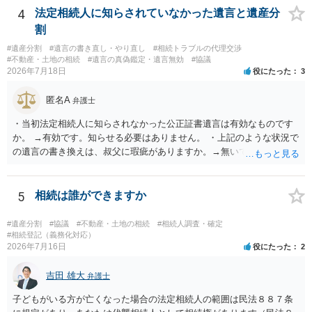
揃える必要があります。その点是非御注意ください。
4
法定相続人に知らされていなかった遺言と遺産分
割
#遺産分割
#遺言の書き直し・やり直し
#相続トラブルの代理交渉
#不動産・土地の相続
#遺言の真偽鑑定・遺言無効
#協議
2026年7月18日
役にたった
3
匿名A
弁護士
・当初法定相続人に知らされなかった公正証書遺言は有効なものです
か。 →有効です。知らせる必要はありません。 ・上記のような状況で
の遺言の書き換えは、叔父に瑕疵がありますか。→無いです。 ・分割
する場合の比率は、現状で、客観的に見てどの程度が妥当と考えられ
ますか。 →本人が自由に決められますので、どこが妥当とは言えない
です。客観的な基準もありません。 ・できれば穏やかに、分割を拒否
5
相続は誰ができますか
することはできますか。 →分割を拒否するということは、遺産はいら
ないということでしょうか。遺言で、受取を指定されててもいらない
#遺産分割
#協議
#不動産・土地の相続
#相続人調査・確定
と拒否することはできます。理由を説明する必要はありません。
#相続登記（義務化対応）
2026年7月16日
役にたった
2
吉田 雄大
弁護士
子どもがいる方が亡くなった場合の法定相続人の範囲は民法８８７条