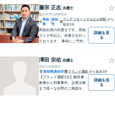
気軽にご相談ください。
藤宗 正志
弁護士
藤宗本澤法律事務所
デンテツターミナルビル前駅
から
高知
高知
|
県
市
徒歩1分
高知出身の弁護士です。高知
詳細を見
で１０年以上、弁護士を行っ
る
ております。 事前にご予約を
いただければ土日祝日もご相
談可能です。
澤田 宗佑
弁護士
澤田法律事務所
高知県
高知市
グランド通駅
から徒歩2分
|
【グランド通駅2分】般民事、
詳細を見
家事から刑事事件、企業法務
る
まで様々な分野のご相談を受
け付けております。