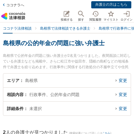
弁護士の方はこちら
ココナラへ
投稿する
探す
閲覧履歴
マイリスト
ログイン
ココナラ法律相談
島根県で法律相談できる弁護士
島根県で行政事件に
島根県の公的年金の問題に強い弁護士
島根県で公的年金の問題に強い弁護士が2名見つかりました。夜間面談に対応し
ている弁護士なども掲載中。さらに松江市や益田市、隠岐の島町などの地域条
件で弁護士を絞り込めます。行政事件に関係する行政処分の不服申立てや住民
訴訟、抗告訴訟（処分取り消し等）等の細かな分野での絞り込み検索もでき便
利です。特になかがわ法律事務所の中川 修一弁護士や隠岐ひまわり基金法律事
エリア
島根県
変更
務所の小林 竜也弁護士のプロフィール情報や弁護士費用、強みなどが注目され
ています。『島根県で土日や夜間に発生した公的年金の問題のトラブルを今す
相談内容
行政事件、公的年金の問題
変更
ぐに弁護士に相談したい』『公的年金の問題のトラブル解決の実績豊富な近く
の弁護士を検索したい』『初回相談無料で公的年金の問題を法律相談できる島
根県内の弁護士に相談予約したい』などでお困りの相談者さんにおすすめで
詳細条件
未選択
変更
す。
2
人の弁護士が見つかりました
(検索結果について詳しくは
こちら
)