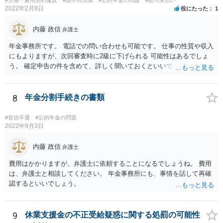
#労働・雇用契約違反
#国や自治体
#公的年金の問題
#給与未払い
2022年2月8日
役にたった
1
内藤 政信
弁護士
年金事務所です。 電話での問い合わせも可能です。 仕事の性質や収入
にもよりますが、次回審査時に2級に下げられる 可能性はあるでしょ
う。 確定申告の件を含めて、詳しく聞いておくといいでしょう。 弁護
士も知識が乏しいところなので。
8
年金分割手続きの書類
#音信不通
#公的年金の問題
2022年9月3日
内藤 政信
弁護士
費用はかかりますが、弁護士に依頼することになるでしょうね。 費用
は、弁護士と相談してください。 年金事務所にも、事情を話して再確
認するといいでしょう。
9
休業支援金の不正受給疑惑に関する処罰の可能性