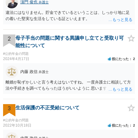
濵門 俊也
弁護士
違法にはなりません。貯金できているということは、しっかり地に足
の着いた堅実な生活をしている証といえます。
2
母子手当の問題に関する異議申し立てと受取り可
能性について
#公的年金の問題
2024年4月17日
役にたった
2
内藤 政信
弁護士
離婚が恥ずかしいと言う考えはないですね。 一度弁護士に相談して方
法や手続きを調べてもらったほうがいいように 思います。
3
生活保護の不正受給について
#公的年金の問題
2022年10月18日
役にたった
2