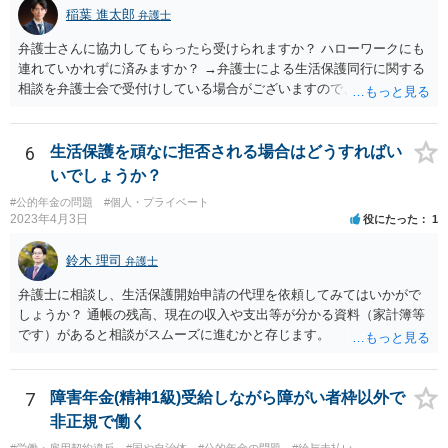
稲葉 進太郎
弁護士
弁護士さんに協力してもらったら受けられますか？ ハローワークにも
連れていかれずに済みますか？ →弁護士による生活保護同行に関する
相談を弁護士会で受付けしている場合がございますので、お近くの弁
護士会にお問い合わせください。
6
生活保護を頑なに拒否される場合はどうすればい
いでしょうか？
#公的年金の問題
#個人・プライベート
2023年4月3日
役にたった
1
鈴木 理司
弁護士
弁護士に相談し、生活保護開始申請の代理を依頼してみてはいかがで
しょうか？ 通帳の残高、現在の収入や支出等が分かる資料（家計簿等
です）があると相談がスムーズに進むかと存じます。
7
障害年金(精神1級)受給しながら障がい者枠以外で
非正規で働く