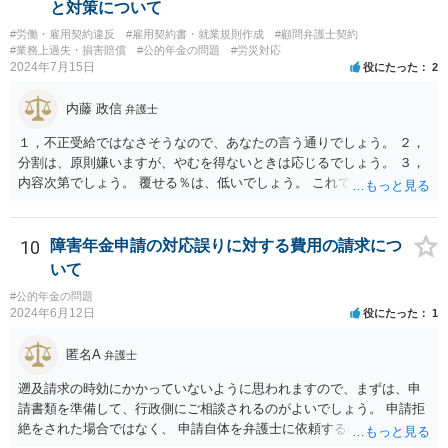
と対策について
#労働・雇用契約違反
#雇用契約書・就業規則作成
#顧問弁護士契約
#業務上過失・損害賠償
#公的年金の問題
#労災対応
2024年7月15日
役にたった
2
内藤 政信
弁護士
１，不正受給ではなさそうなので、あなたの言う通りでしょう。 ２，
分割は、原則嫌いますが、やむを得ないときは応じるでしょう。 ３，
内容次第でしょう。 覆せる％は、低いでしょう。 これで終わります。
10
障害年金申請の対応誤りに対する費用の請求につ
いて
#公的年金の問題
2024年6月12日
役にたった
1
匿名A
弁護士
遡及請求の時効にかかっていないように思われますので、まずは、申
請書類を準備して、行政側にご相談されるのがよいでしょう。 申請拒
絶をされた場合ではなく、 申請自体を弁護士に依頼するのは費用対効