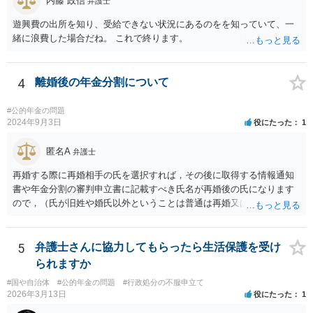
内藤 政信
弁護士
遊興費の出所を知り、受給できない状況にあるのをを知っていて、一
緒に浪費した場合だね。 これで終ります。
4
離婚後の年金分割について
#公的年金の問題
2024年9月3日
役にたった
1
匿名A
弁護士
再婚する際に再婚相手の氏を選択すれば，その後に取得する情報通知
書や年金分割の審判申立書に記載すべき氏名が再婚後の氏になります
ので，（氏が旧姓や婚氏以外ということは普通は再婚又は養子縁組し
たということで）再婚した可能性は疑われると思います。なお，住所
秘匿であればともかく，氏名秘匿を申し立てると，むしろ再婚したこ
とを推察されてしまうのではないかと思います。事案がよくわかりま
5
弁護士さんに協力してもらったら生活保護を受け
せんが，この種の事案では，再婚前に年金分割の手続を行うのがセオ
られますか
リーではないかと思います。
#国や自治体
#公的年金の問題
#行政処分の不服申立て
2026年3月13日
役にたった
1