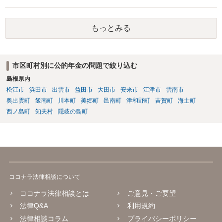
果の点でよろしくないかと思われます。
もっとみる
市区町村別に公的年金の問題で絞り込む
島根県内
松江市
浜田市
出雲市
益田市
大田市
安来市
江津市
雲南市
奥出雲町
飯南町
川本町
美郷町
邑南町
津和野町
吉賀町
海士町
西ノ島町
知夫村
隠岐の島町
ココナラ法律相談について
ココナラ法律相談とは
ご意見・ご要望
法律Q&A
利用規約
法律相談コラム
プライバシーポリシー