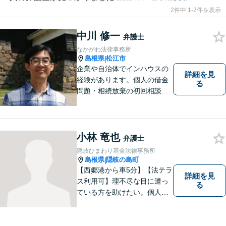
2件中 1-2件を表示
中川 修一
弁護士
なかがわ法律事務所
島根県
松江市
|
企業や自治体でインハウスの
詳細を見
経験があります。個人の借金
る
問題・相続放棄の初回相談
（面談相談）は無料です。
小林 竜也
弁護士
隠岐ひまわり基金法律事務所
島根県
隠岐の島町
|
【西郷港から車5分】【法テラ
詳細を見
ス利用可】理不尽な目に遭っ
る
ている方を助けたい。個人・
法人問わず、あらゆる問題を
解決いたします。お一人で抱
え込むことなく、まずはお気