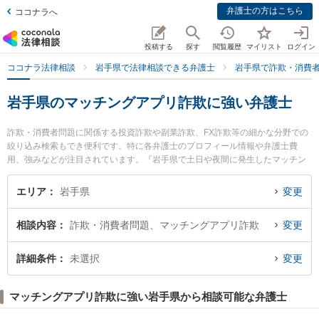
弁護士の方はこちら
ココナラへ
投稿する
探す
閲覧履歴
マイリスト
ログイン
ココナラ法律相談
岩手県で法律相談できる弁護士
岩手県で詐欺・消費
岩手県のマッチングアプリ詐欺に強い弁護士
詐欺・消費者問題に関係する投資詐欺や副業詐欺、FX詐欺等の細かな分野での
絞り込み検索もでき便利です。特に各弁護士のプロフィール情報や弁護士費
用、強みなどが注目されています。『岩手県で土日や夜間に発生したマッチン
グアプリ詐欺のトラブルを今すぐに弁護士に相談したい』『マッチングアプリ
詐欺のトラブル解決の実績豊富な近くの弁護士を検索したい』『初回相談無料
エリア
岩手県
変更
でマッチングアプリ詐欺を法律相談できる岩手県内の弁護士に相談予約した
い』などでお困りの相談者さんにおすすめです。
相談内容
詐欺・消費者問題、マッチングアプリ詐欺
変更
詳細条件
未選択
変更
マッチングアプリ詐欺に強い岩手県から相談可能な弁護士