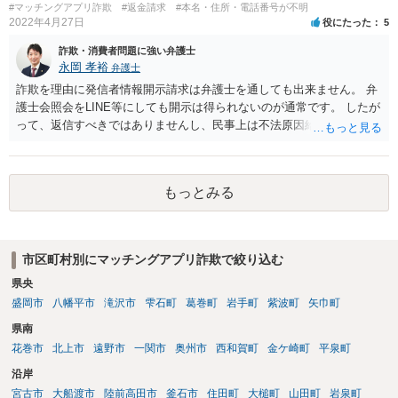
#マッチングアプリ詐欺
#返金請求
#本名・住所・電話番号が不明
2022年4月27日
役にたった
5
詐欺・消費者問題に強い弁護士
永岡 孝裕
弁護士
詐欺を理由に発信者情報開示請求は弁護士を通しても出来ません。 弁
護士会照会をLINE等にしても開示は得られないのが通常です。 したが
って、返信すべきではありませんし、民事上は不法原因給付となり返
金する必要がない可能性が高いです。 更に、刑事告訴も、そもそも本
件のようなパパ活のような案件においては警察が動くことは実務上少
なく、恥を忍んで相手方が警察へ相談したところで、いきなり逮捕さ
もっとみる
れる可能性は低く、あっても呼び出しの上事情聴取がまず行われるこ
とになります。 いずれにせよ、御本人から相手方へ返信するのは避け
るべきと考えますし、相手方と連絡するのであれば弁護士を通すべき
です。
市区町村別にマッチングアプリ詐欺で絞り込む
県央
盛岡市
八幡平市
滝沢市
雫石町
葛巻町
岩手町
紫波町
矢巾町
県南
花巻市
北上市
遠野市
一関市
奥州市
西和賀町
金ケ崎町
平泉町
沿岸
宮古市
大船渡市
陸前高田市
釜石市
住田町
大槌町
山田町
岩泉町