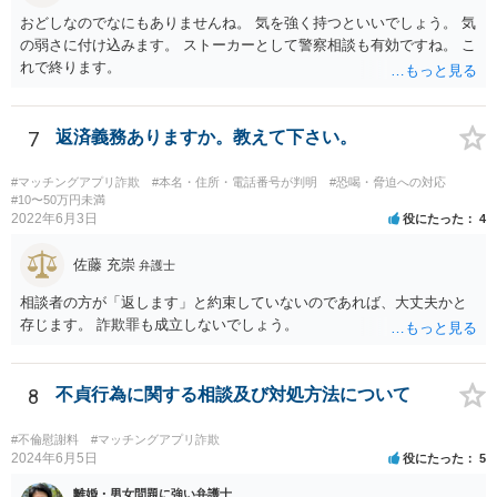
おどしなのでなにもありませんね。 気を強く持つといいでしょう。 気
の弱さに付け込みます。 ストーカーとして警察相談も有効ですね。 こ
れで終ります。
7
返済義務ありますか。教えて下さい。
#マッチングアプリ詐欺
#本名・住所・電話番号が判明
#恐喝・脅迫への対応
#10〜50万円未満
2022年6月3日
役にたった
4
佐藤 充崇
弁護士
相談者の方が「返します」と約束していないのであれば、大丈夫かと
存じます。 詐欺罪も成立しないでしょう。
8
不貞行為に関する相談及び対処方法について
#不倫慰謝料
#マッチングアプリ詐欺
2024年6月5日
役にたった
5
離婚・男女問題に強い弁護士