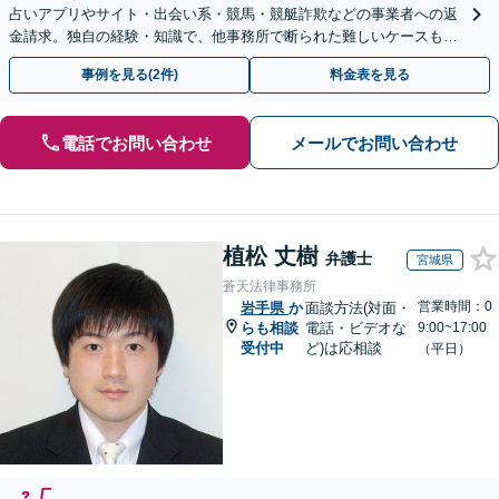
占いアプリやサイト・出会い系・競馬・競艇詐欺などの事業者への返
金請求。独自の経験・知識で、他事務所で断られた難しいケースも解
決に導いた実績あり。まずはお気軽にご相談ください
事例を見る(2件)
料金表を見る
電話でお問い合わせ
メールでお問い合わせ
植松 丈樹
弁護士
宮城県
蒼天法律事務所
営業時間：0
岩手県
か
面談方法(対面・
らも相談
電話・ビデオな
9:00~17:00
受付中
ど)は応相談
（平日）