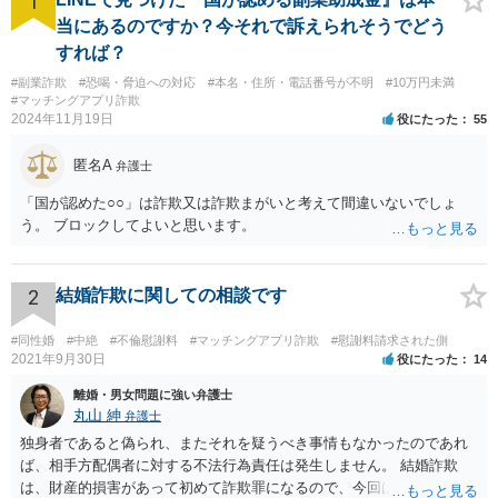
1
当にあるのですか？今それで訴えられそうでどう
すれば？
#副業詐欺
#恐喝・脅迫への対応
#本名・住所・電話番号が不明
#10万円未満
#マッチングアプリ詐欺
2024年11月19日
役にたった
55
匿名A
弁護士
「国が認めた○○」は詐欺又は詐欺まがいと考えて間違いないでしょ
う。 ブロックしてよいと思います。
2
結婚詐欺に関しての相談です
#同性婚
#中絶
#不倫慰謝料
#マッチングアプリ詐欺
#慰謝料請求された側
2021年9月30日
役にたった
14
離婚・男女問題に強い弁護士
丸山 紳
弁護士
独身者であると偽られ、またそれを疑うべき事情もなかったのであれ
ば、相手方配偶者に対する不法行為責任は発生しません。 結婚詐欺
は、財産的損害があって初めて詐欺罪になるので、今回は該当しませ