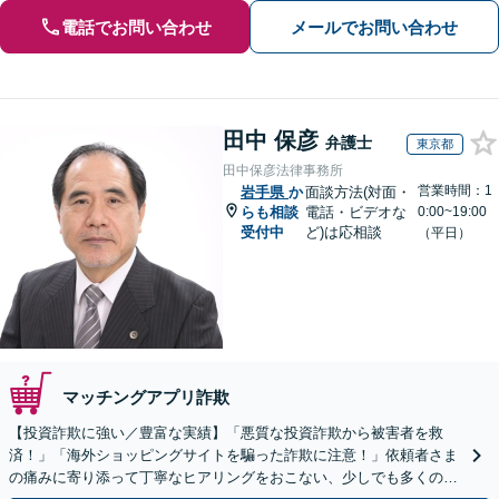
電話でお問い合わせ
メールでお問い合わせ
田中 保彦
弁護士
東京都
田中保彦法律事務所
営業時間：1
岩手県
か
面談方法(対面・
らも相談
電話・ビデオな
0:00~19:00
受付中
ど)は応相談
（平日）
マッチングアプリ詐欺
【投資詐欺に強い／豊富な実績】「悪質な投資詐欺から被害者を救
済！」「海外ショッピングサイトを騙った詐欺に注意！」依頼者さま
の痛みに寄り添って丁寧なヒアリングをおこない、少しでも多くの返