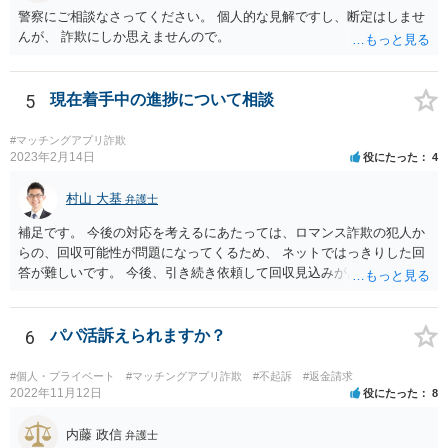
警察にご相談なさってください。 個人的な見解ですし、断定はしませ
んが、 詐欺にしか思えませんので。
5
現在着手中の進捗について相談
#マッチングアプリ詐欺
2023年2月14日
役にたった
4
村山 大基
弁護士
補足です。 今後の対応を考えるにあたっては、ロマンス詐欺の犯人か
らの、回収可能性が問題になってくるため、 ネットではっきりした回
答が難しいです。 今後、引き続き依頼して回収見込みがあるのなら、
手続きを進めるように連絡する、というのは考えられます。 他方で、
このまま続けても相手からの回収が全然見込めないようなケースな
ら、ここで依頼を終了したい、着手金を一部返してくれないかとか、
6
パパ活訴えられますか？
交渉してみることも考えられます。
#個人・プライベート
#マッチングアプリ詐欺
#不起訴
#返金請求
2022年11月12日
役にたった
8
内藤 政信
弁護士