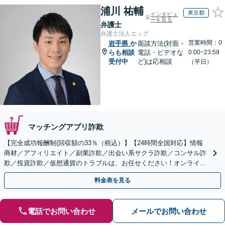
浦川 祐輔
東京都
インタビュ
ーを見る
弁護士
弁護士法人エッグ
営業時間：0
岩手県
か
面談方法(対面・
らも相談
電話・ビデオな
0:00~23:59
受付中
ど)は応相談
（平日）
マッチングアプリ詐欺
【完全成功報酬制(回収額の33％（税込）】【24時間全国対応】情報
商材／アフィリエイト／副業詐欺／出会い系サクラ詐欺／コンサル詐
欺／投資詐欺／仮想通貨のトラブルは、お任せください！オンライン
のみで解決も可能！
料金表を見る
電話でお問い合わせ
メールでお問い合わせ