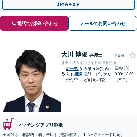
金が得られるよう尽力します！
料金表を見る
電話でお問い合わせ
メールでお問い合わせ
大川 博俊
弁護士
東京都
弁護士法人インサイト法律事務所
営業時間：1
岩手県
か
面談方法(対面・
らも相談
電話・ビデオな
0:00~18:00
受付中
ど)は応相談
（平日）
マッチングアプリ詐欺
全国対応｜相談料・着手金0円【電話相談可！LINEでスピード対応】