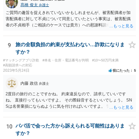
髙橋 俊太
弁護士
ご質問の趣旨を捉えきれていないかもしれませんが、被害配偶者が加
害配偶者に対して不貞について同意していたという事実は、被害配偶
者の不貞相手（ご相談のケースでは貴方）への慰謝料請求に対する反
論となり得ます。
9
旅の全額負担の約束が支払わない…詐欺になりま
すか？
#マッチングアプリ詐欺
#本名・住所・電話番号が判明
#10〜50万円未満
#高額請求への対応
2023年5月24日
役にたった
5
内藤 政信
弁護士
2度目の旅行のことですかね。 約束違反なので、請求していいです
ね。 直接行ってもいいですよ。 その際録音するといいでしょう。 SN
Sは名誉棄損にならぬように気を付ければいいですよ。 警察に行って
も民事と言われるだけでしょう。
10
パパ活で会った方から訴えられる可能性はありま
すか？