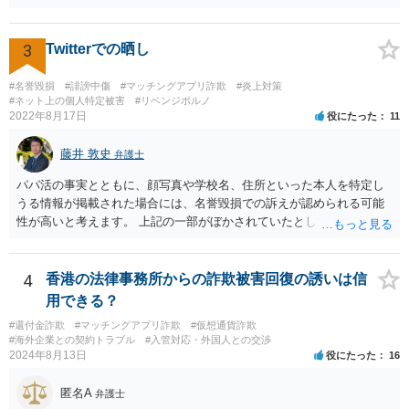
ん。 貞操権侵害は、既婚者であることを偽られていて、その上既婚者
であることを知っていれば交際しなかったといえる場合に、慰謝料請
求が可能です。 LINEなどで、結婚を当然の前提にした関係だったこと
3
Twitterでの晒し
を立証できる場合は、請求は可能と考えます。
#名誉毀損
#誹謗中傷
#マッチングアプリ詐欺
#炎上対策
#ネット上の個人特定被害
#リベンジポルノ
2022年8月17日
役にたった
11
藤井 敦史
弁護士
パパ活の事実とともに、顔写真や学校名、住所といった本人を特定し
うる情報が掲載された場合には、名誉毀損での訴えが認められる可能
性が高いと考えます。 上記の一部がぼかされていたとしても、その全
体から見て、本人を特定しうる情報が掲載されていると判断できる場
合には、同様に考えます。 よろしくお願いいたします。
4
香港の法律事務所からの詐欺被害回復の誘いは信
用できる？
#還付金詐欺
#マッチングアプリ詐欺
#仮想通貨詐欺
#海外企業との契約トラブル
#入管対応・外国人との交渉
2024年8月13日
役にたった
16
匿名A
弁護士