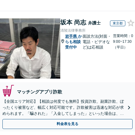
坂本 尚志
弁護士
東京都
清陵法律事務所
営業時間：0
岩手県
か
面談方法(対面・
らも相談
電話・ビデオな
9:00~17:30
受付中
ど)は応相談
（平日）
マッチングアプリ詐欺
【全国エリア対応】【相談は何度でも無料】投資詐欺、副業詐欺、ぼ
ったくり被害など、幅広く対応可能です。詐欺被害は迅速な対応が求
められます。「騙された」「入金してしまった」といった場合は、お
早めにご相談ください。【電話・メール・WEB相談可】
料金表を見る